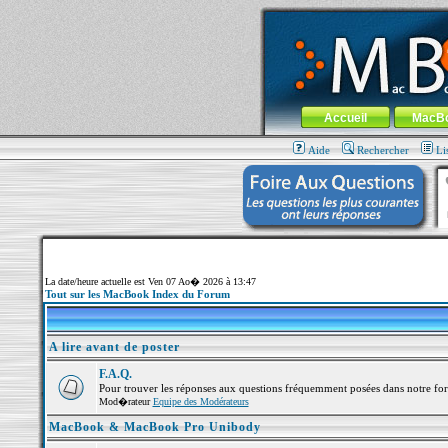
MacBook-fr.com : 100% Apple... 100% nom
Aller au contenu
-
Aller au menu 
Menu général
Accueil
MacB
Aide
Rechercher
Li
La date/heure actuelle est Ven 07 Ao� 2026 à 13:47
Tout sur les MacBook Index du Forum
A lire avant de poster
F.A.Q.
Pour trouver les réponses aux questions fréquemment posées dans notre fo
Mod�rateur
Equipe des Modérateurs
MacBook & MacBook Pro Unibody