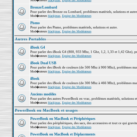
Mod�rateurs
blackjmac
,
Equipe des Modérateurs
Bronze/Lombard
Pour parler des Bronze ou Lombard, problèmes matériels, solutions et autre
Mod�rateurs
blackjmac
,
Equipe des Modérateurs
Pismo
Pour parler des Pismo, problèmes matériels, solutions et autre.
Mod�rateurs
blackjmac
,
Equipe des Modérateurs
Autres Portables
iBook G4
Pour parler des iBook G4 (800, 933 Mhz, 1 Ghz, 1,2, 1,33 et 1,42 Ghz), pro
Mod�rateurs
blackjmac
,
Equipe des Modérateurs
iBook Dual USB
Pour parler des iBook de couleurs (de 500 Mhz à 900 Mhz), problèmes matéri
Mod�rateurs
blackjmac
,
Equipe des Modérateurs
iBook
Pour parler des iBook de couleurs (de 300 Mhz à 466 Mhz), problèmes matéri
Mod�rateurs
blackjmac
,
Equipe des Modérateurs
Anciens modèles
Pour parler des autres PowerBook en vrac, problèmes matériels, solutions et
Mod�rateurs
blackjmac
,
Equipe des Modérateurs
PowerBook ou MacBook et usages
PowerBook ou MacBook et Périphériques
Pour parlez des périphériques, des sacs, des accessoires et tout ce qui gr
Mod�rateurs
blackjmac
,
Equipe des Modérateurs
PowerBook ou MacBook et Déplacements