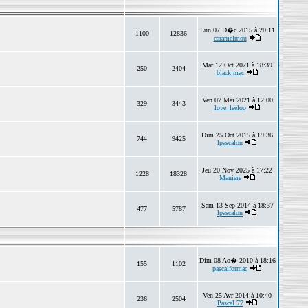
Lun 07 D�c 2015 à 20:11
1100
12836
caramelmou
Mar 12 Oct 2021 à 18:39
250
2404
blackjmac
Ven 07 Mai 2021 à 12:00
329
3443
love_leeloo
Dim 25 Oct 2015 à 19:36
744
9425
lpascalon
Jeu 20 Nov 2025 à 17:22
1228
18328
Maniere
Sam 13 Sep 2014 à 18:37
477
5787
lpascalon
Dim 08 Ao� 2010 à 18:16
155
1102
pascalformac
Ven 25 Avr 2014 à 10:40
236
2504
Pascal 77