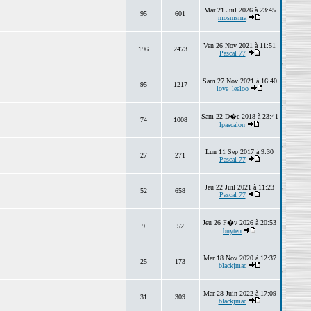
Mar 21 Juil 2026 à 23:45
95
601
mosmsma
Ven 26 Nov 2021 à 11:51
196
2473
Pascal 77
Sam 27 Nov 2021 à 16:40
95
1217
love_leeloo
Sam 22 D�c 2018 à 23:41
74
1008
lpascalon
Lun 11 Sep 2017 à 9:30
27
271
Pascal 77
Jeu 22 Juil 2021 à 11:23
52
658
Pascal 77
Jeu 26 F�v 2026 à 20:53
9
52
buyten
Mer 18 Nov 2020 à 12:37
25
173
blackjmac
Mar 28 Juin 2022 à 17:09
31
309
blackjmac