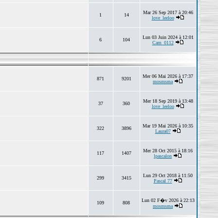
Mar 26 Sep 2017 à 20:46
1
14
love_leeloo
Lun 03 Juin 2024 à 12:01
6
104
Cam_0112
Mer 06 Mai 2026 à 17:37
871
9201
mosmsma
Mer 18 Sep 2019 à 13:48
37
360
love_leeloo
Mar 19 Mai 2026 à 10:35
322
3896
Laura07
Mer 28 Oct 2015 à 18:16
117
1407
lpascalon
Lun 29 Oct 2018 à 11:50
299
3415
Pascal 77
Lun 02 F�v 2026 à 22:13
109
808
mosmsma