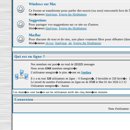
Windows sur Mac
Ce forum se transforme pour parler des soucis (ou non) rencontrés lors de 
Mod�rateurs
blackjmac
,
Equipe des Modérateurs
Suggestions
Pour partager vos suggestions sur ce site ou d'autres.
Mod�rateurs
blackjmac
,
Equipe des Modérateurs
MacBar
Pour discuter de tout et de rien, une place vraiment libre pour débattre (dan
Mod�rateurs
ch-vox
,
blackjmac
,
ale
,
Equipe des Modérateurs
Qui est en ligne ?
Nos membres ont post� un total de
221225
messages
Nous avons
6368
membres enregistr�s
L'utilisateur enregistr� le plus r�cent est
Sterling
Il y a en tout
328
utilisateurs en ligne :: 0 Enregistr�, 0 Invisible et 328 Invit�s 
Le record du nombre d'utilisateurs en ligne est de
3728
le Mer 01 Avr 2026 à 2:12
Utilisateurs enregistr�s : Aucun
Ces donn�es sont bas�es sur les utilisateurs actifs des cinq derni�res minutes
Connexion
Nom d'utilisateur