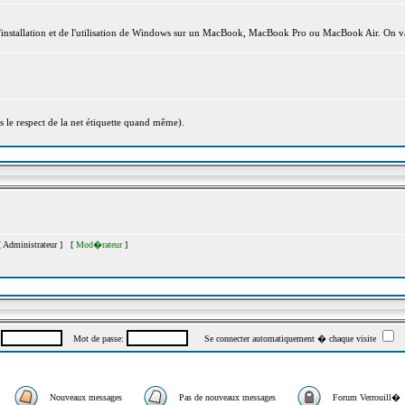
l'installation et de l'utilisation de Windows sur un MacBook, MacBook Pro ou MacBook Air. On va
s le respect de la net étiquette quand même).
[
Administrateur
] [
Mod�rateur
]
:
Mot de passe:
Se connecter automatiquement � chaque visite
Nouveaux messages
Pas de nouveaux messages
Forum Verrouill�