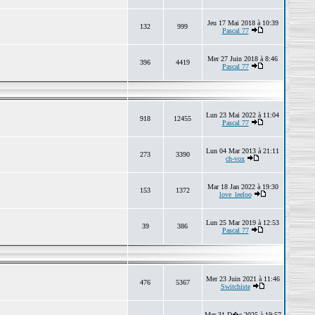
Jeu 17 Mai 2018 à 10:39
132
999
Pascal 77
Mer 27 Juin 2018 à 8:46
396
4419
Pascal 77
Lun 23 Mai 2022 à 11:04
918
12455
Pascal 77
Lun 04 Mar 2013 à 21:11
273
3390
ch-vox
Mar 18 Jan 2022 à 19:30
153
1372
love_leeloo
Lun 25 Mar 2019 à 12:53
39
386
Pascal 77
Mer 23 Juin 2021 à 11:46
476
5367
Switchiste
Mer 31 D�c 2025 à 19:57