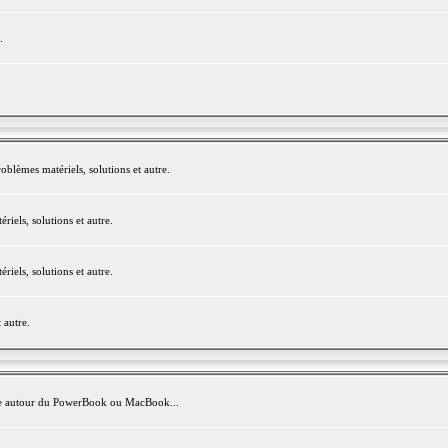
.
blèmes matériels, solutions et autre.
els, solutions et autre.
els, solutions et autre.
 autre.
avite autour du PowerBook ou MacBook...