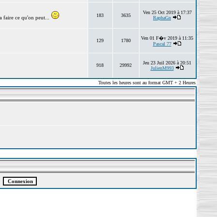
Ven 25 Oct 2019 à 17:37
183
3635
 faire ce qu'on peut...
RaphaGn
Ven 01 F�v 2019 à 11:35
129
1780
Pascal 77
Jeu 23 Juil 2026 à 20:51
918
29992
JulienM993
Toutes les heures sont au format GMT + 2 Heures