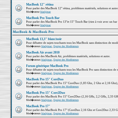
MacBook 12" rétina
Pour parler des MacBook 12" rétina, problèmes matériels, solutions et autre.
Mod�rateur
blackjmac
MacBook Pro Touch Bar
Pour parler des MacBook Pro 13"et 15" Touch Bar (rien à voir avec un bar ;-
Mod�rateur
blackjmac
MacBook & MacBook Pro
MacBook 13,3" blanc/noir
Pour débattre de sujets touchants tous les MacBook sans distinction de 
Mod�rateurs
blackjmac
,
Equipe des Modérateurs
MacBook Air avant 2010
Pour parler des MacBook Air, problèmes matériels, solutions et autre.
Mod�rateurs
blackjmac
,
Equipe des Modérateurs
Forum générique MacBook Pro
Pour débattre de sujets touchants tous les MacBook Pro sans distinction de 
Mod�rateurs
blackjmac
,
Equipe des Modérateurs
MacBook Pro 15" CoreDuo
Pour parler des MacBook Pro 15" CoreDuo (1,83 Ghz, 2 Ghz et 2,16 Ghz), pr
Mod�rateurs
blackjmac
,
Equipe des Modérateurs
MacBook Pro 15" Core2Duo
Pour parler des MacBook Pro 15" Core2Duo (2,16 GHz, 2,2 GHz, 2,33 GHz, 
Mod�rateurs
blackjmac
,
Equipe des Modérateurs
MacBook Pro 17"
Pour parler des MacBook Pro 17" (CoreDuo 2,16 Ghz et Core2Duo 2,33 GHz 
Mod�rateurs
blackjmac
,
Equipe des Modérateurs