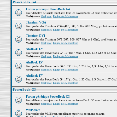
PowerBook G4
Forum générique PowerBook G4
Pour débattre de sujets touchants tous les PowerBook G4 sans distinction d
Mod�rateurs
blackjmac
,
Equipe des Modérateurs
Titanium VGA
Pour parler des Titanium VGA (400, 500, 550 et 667 Mhz), problèmes matéri
Mod�rateurs
blackjmac
,
Equipe des Modérateurs
Titanium DVI
Pour parler des Titanium DVI (667, 800, 867 Mhz et 1 Ghz), problèmes matér
Mod�rateurs
blackjmac
,
Equipe des Modérateurs
AluBook 12"
Pour parler des PowerBook G4 12" (867 Mhz, 1 Ghz, 1,33 Ghz et 1,5 Ghz), p
Mod�rateurs
blackjmac
,
Equipe des Modérateurs
AluBook 15"
Pour parler des PowerBook G4 15" (1 Ghz, 1,25 Ghz, 1,33 Ghz, 1,5 Ghz et 1
Mod�rateurs
blackjmac
,
Equipe des Modérateurs
AluBook 17"
Pour parler des PowerBook G4 17" (1 Ghz, 1,33 Ghz, 1,5 Ghz et 1,67 Ghz), 
Mod�rateurs
blackjmac
,
Equipe des Modérateurs
PowerBook G3
Forum générique PowerBook G3
Pour débattre de sujets touchants tous les PowerBook G3 sans distinction d
Mod�rateurs
blackjmac
,
Equipe des Modérateurs
WallStreet
Pour parler des WallStreet, problèmes matériels, solutions et autre.