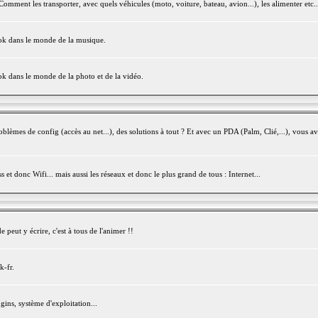
mment les transporter, avec quels véhicules (moto, voiture, bateau, avion...), les alimenter etc..
ook dans le monde de la musique.
ok dans le monde de la photo et de la vidéo.
èmes de config (accès au net...), des solutions à tout ? Et avec un PDA (Palm, Clié,...), vous av
et donc Wifi... mais aussi les réseaux et donc le plus grand de tous : Internet...
peut y écrire, c'est à tous de l'animer !!
k-fr.
gins, système d'exploitation...