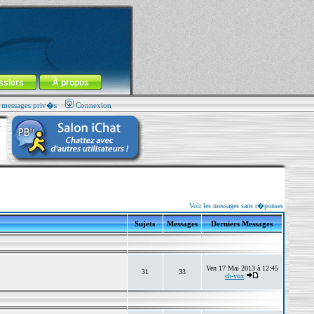
ssiers
À propos
s messages priv�s
Connexion
Voir les messages sans r�ponses
Sujets
Messages
Derniers Messages
Ven 17 Mai 2013 à 12:45
31
33
ch-vox