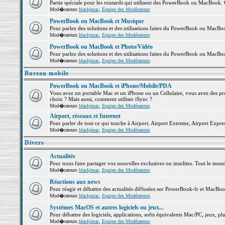
Partie spéciale pour les routards qui utilisent des PowerBook ou MacBook. Co
Mod�rateurs
blackjmac
,
Equipe des Modérateurs
PowerBook ou MacBook et Musique
Pour parlez des solutions et des utilisations faites du PowerBook ou MacB
Mod�rateurs
blackjmac
,
Equipe des Modérateurs
PowerBook ou MacBook et Photo/Vidéo
Pour parlez des solutions et des utilisations faites du PowerBook ou MacBo
Mod�rateurs
blackjmac
,
Equipe des Modérateurs
Bureau mobile
PowerBook ou MacBook et iPhone/Mobile/PDA
Vous avez un portable Mac et un iPhone ou un Cellulaire, vous avez des probl
choix ? Mais aussi, comment utiliser iSync ?
Mod�rateurs
blackjmac
,
Equipe des Modérateurs
Airport, réseaux et Internet
Pour parler de tout ce qui touche à Airport, Airport Extreme, Airport Express 
Mod�rateurs
blackjmac
,
Equipe des Modérateurs
Divers
Actualités
Pour nous faire partager vos nouvelles exclusives ou insolites. Tout le monde 
Mod�rateurs
blackjmac
,
Equipe des Modérateurs
Réactions aux news
Pour réagir et débattre des actualités diffusées sur PowerBook-fr et MacBoo
Mod�rateurs
blackjmac
,
Equipe des Modérateurs
Systèmes MacOS et autres logiciels ou jeux...
Pour débattre des logiciels, applications, softs équivalents Mac/PC, jeux, plu
Mod�rateurs
blackjmac
,
Equipe des Modérateurs