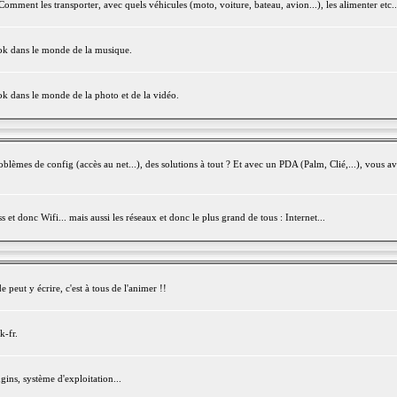
mment les transporter, avec quels véhicules (moto, voiture, bateau, avion...), les alimenter etc..
ook dans le monde de la musique.
ok dans le monde de la photo et de la vidéo.
èmes de config (accès au net...), des solutions à tout ? Et avec un PDA (Palm, Clié,...), vous av
et donc Wifi... mais aussi les réseaux et donc le plus grand de tous : Internet...
peut y écrire, c'est à tous de l'animer !!
k-fr.
gins, système d'exploitation...