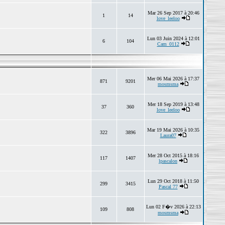
Mar 26 Sep 2017 à 20:46
1
14
love_leeloo
Lun 03 Juin 2024 à 12:01
6
104
Cam_0112
Mer 06 Mai 2026 à 17:37
871
9201
mosmsma
Mer 18 Sep 2019 à 13:48
37
360
love_leeloo
Mar 19 Mai 2026 à 10:35
322
3896
Laura07
Mer 28 Oct 2015 à 18:16
117
1407
lpascalon
Lun 29 Oct 2018 à 11:50
299
3415
Pascal 77
Lun 02 F�v 2026 à 22:13
109
808
mosmsma