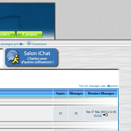
ssiers
À propos
s messages priv�s
Connexion
Voir les messages sans r�ponses
Sujets
Messages
Derniers Messages
Ven 17 Mai 2013 à 12:45
31
33
ch-vox