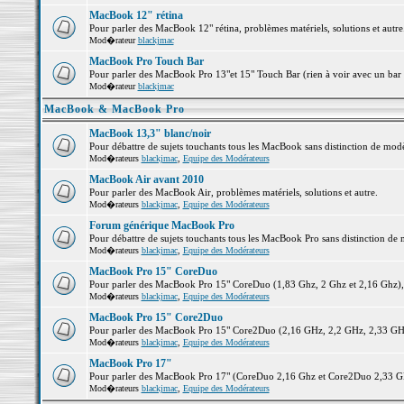
MacBook 12" rétina
Pour parler des MacBook 12" rétina, problèmes matériels, solutions et autre.
Mod�rateur
blackjmac
MacBook Pro Touch Bar
Pour parler des MacBook Pro 13"et 15" Touch Bar (rien à voir avec un bar ;-
Mod�rateur
blackjmac
MacBook & MacBook Pro
MacBook 13,3" blanc/noir
Pour débattre de sujets touchants tous les MacBook sans distinction de 
Mod�rateurs
blackjmac
,
Equipe des Modérateurs
MacBook Air avant 2010
Pour parler des MacBook Air, problèmes matériels, solutions et autre.
Mod�rateurs
blackjmac
,
Equipe des Modérateurs
Forum générique MacBook Pro
Pour débattre de sujets touchants tous les MacBook Pro sans distinction de 
Mod�rateurs
blackjmac
,
Equipe des Modérateurs
MacBook Pro 15" CoreDuo
Pour parler des MacBook Pro 15" CoreDuo (1,83 Ghz, 2 Ghz et 2,16 Ghz), pr
Mod�rateurs
blackjmac
,
Equipe des Modérateurs
MacBook Pro 15" Core2Duo
Pour parler des MacBook Pro 15" Core2Duo (2,16 GHz, 2,2 GHz, 2,33 GHz, 
Mod�rateurs
blackjmac
,
Equipe des Modérateurs
MacBook Pro 17"
Pour parler des MacBook Pro 17" (CoreDuo 2,16 Ghz et Core2Duo 2,33 GHz 
Mod�rateurs
blackjmac
,
Equipe des Modérateurs