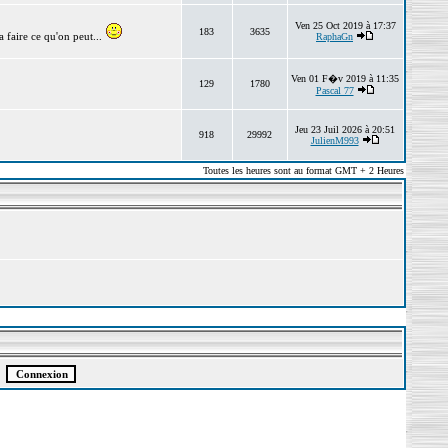
Ven 25 Oct 2019 à 17:37
183
3635
 faire ce qu'on peut...
RaphaGn
Ven 01 F�v 2019 à 11:35
129
1780
Pascal 77
Jeu 23 Juil 2026 à 20:51
918
29992
JulienM993
Toutes les heures sont au format GMT + 2 Heures