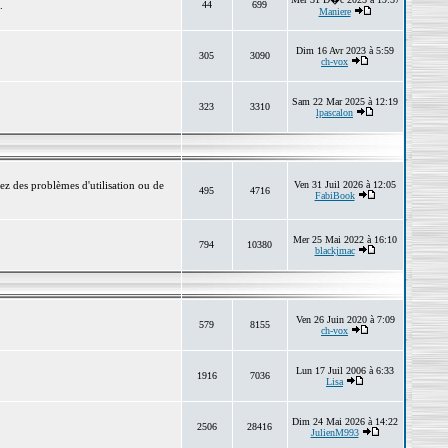
.
44
699
Maniere
Dim 16 Avr 2023 à 5:59
305
3090
ch-vox
Sam 22 Mar 2025 à 12:19
323
3310
lpascalon
ez des problèmes d'utilisation ou de
Ven 31 Juil 2026 à 12:05
495
4716
FabiBook
Mer 25 Mai 2022 à 16:10
794
10380
blackjmac
Ven 26 Juin 2020 à 7:09
579
8155
ch-vox
Lun 17 Juil 2006 à 6:33
1916
7036
Lisa
Dim 24 Mai 2026 à 14:22
2506
28416
JulienM993