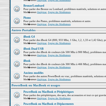
Mod�rateurs
blackjmac
,
Equipe des Modérateurs
Bronze/Lombard
Pour parler des Bronze ou Lombard, problèmes matériels, solutions et autre
Mod�rateurs
blackjmac
,
Equipe des Modérateurs
Pismo
Pour parler des Pismo, problèmes matériels, solutions et autre.
Mod�rateurs
blackjmac
,
Equipe des Modérateurs
Autres Portables
iBook G4
Pour parler des iBook G4 (800, 933 Mhz, 1 Ghz, 1,2, 1,33 et 1,42 Ghz), pro
Mod�rateurs
blackjmac
,
Equipe des Modérateurs
iBook Dual USB
Pour parler des iBook de couleurs (de 500 Mhz à 900 Mhz), problèmes matéri
Mod�rateurs
blackjmac
,
Equipe des Modérateurs
iBook
Pour parler des iBook de couleurs (de 300 Mhz à 466 Mhz), problèmes matéri
Mod�rateurs
blackjmac
,
Equipe des Modérateurs
Anciens modèles
Pour parler des autres PowerBook en vrac, problèmes matériels, solutions et
Mod�rateurs
blackjmac
,
Equipe des Modérateurs
PowerBook ou MacBook et usages
PowerBook ou MacBook et Périphériques
Pour parlez des périphériques, des sacs, des accessoires et tout ce qui gr
Mod�rateurs
blackjmac
,
Equipe des Modérateurs
PowerBook ou MacBook et Déplacements