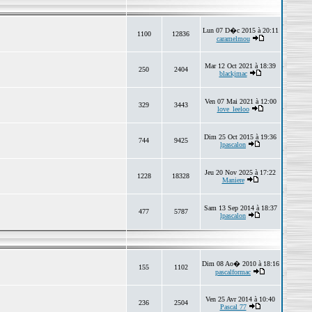
Lun 07 D�c 2015 à 20:11
1100
12836
caramelmou
Mar 12 Oct 2021 à 18:39
250
2404
blackjmac
Ven 07 Mai 2021 à 12:00
329
3443
love_leeloo
Dim 25 Oct 2015 à 19:36
744
9425
lpascalon
Jeu 20 Nov 2025 à 17:22
1228
18328
Maniere
Sam 13 Sep 2014 à 18:37
477
5787
lpascalon
Dim 08 Ao� 2010 à 18:16
155
1102
pascalformac
Ven 25 Avr 2014 à 10:40
236
2504
Pascal 77