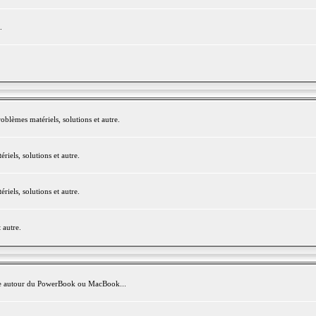
.
blèmes matériels, solutions et autre.
els, solutions et autre.
els, solutions et autre.
 autre.
avite autour du PowerBook ou MacBook...