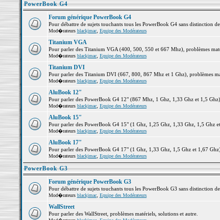
PowerBook G4
Forum générique PowerBook G4
Pour débattre de sujets touchants tous les PowerBook G4 sans distinction d
Mod�rateurs
blackjmac
,
Equipe des Modérateurs
Titanium VGA
Pour parler des Titanium VGA (400, 500, 550 et 667 Mhz), problèmes matéri
Mod�rateurs
blackjmac
,
Equipe des Modérateurs
Titanium DVI
Pour parler des Titanium DVI (667, 800, 867 Mhz et 1 Ghz), problèmes matér
Mod�rateurs
blackjmac
,
Equipe des Modérateurs
AluBook 12"
Pour parler des PowerBook G4 12" (867 Mhz, 1 Ghz, 1,33 Ghz et 1,5 Ghz), p
Mod�rateurs
blackjmac
,
Equipe des Modérateurs
AluBook 15"
Pour parler des PowerBook G4 15" (1 Ghz, 1,25 Ghz, 1,33 Ghz, 1,5 Ghz et 1
Mod�rateurs
blackjmac
,
Equipe des Modérateurs
AluBook 17"
Pour parler des PowerBook G4 17" (1 Ghz, 1,33 Ghz, 1,5 Ghz et 1,67 Ghz), 
Mod�rateurs
blackjmac
,
Equipe des Modérateurs
PowerBook G3
Forum générique PowerBook G3
Pour débattre de sujets touchants tous les PowerBook G3 sans distinction d
Mod�rateurs
blackjmac
,
Equipe des Modérateurs
WallStreet
Pour parler des WallStreet, problèmes matériels, solutions et autre.