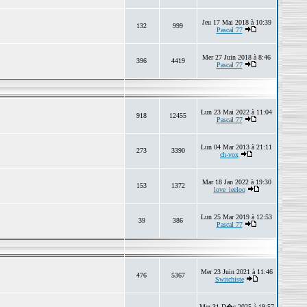
Jeu 17 Mai 2018 à 10:39
132
999
Pascal 77
Mer 27 Juin 2018 à 8:46
396
4419
Pascal 77
Lun 23 Mai 2022 à 11:04
918
12455
Pascal 77
Lun 04 Mar 2013 à 21:11
273
3390
ch-vox
Mar 18 Jan 2022 à 19:30
153
1372
love_leeloo
Lun 25 Mar 2019 à 12:53
39
386
Pascal 77
Mer 23 Juin 2021 à 11:46
476
5367
Switchiste
Mer 31 D�c 2025 à 19:57