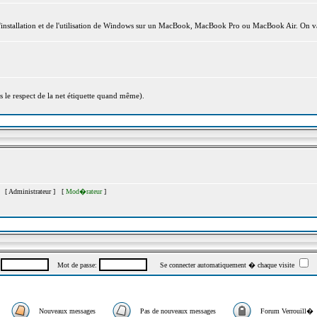
l'installation et de l'utilisation de Windows sur un MacBook, MacBook Pro ou MacBook Air. On va
s le respect de la net étiquette quand même).
s [
Administrateur
] [
Mod�rateur
]
:
Mot de passe:
Se connecter automatiquement � chaque visite
Nouveaux messages
Pas de nouveaux messages
Forum Verrouill�