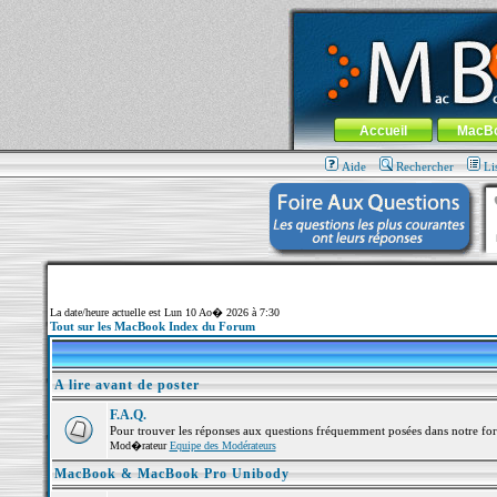
MacBook-fr.com : 100% Apple... 100% nom
Aller au contenu
-
Aller au menu 
Menu général
Accueil
MacB
Aide
Rechercher
Li
La date/heure actuelle est Lun 10 Ao� 2026 à 7:30
Tout sur les MacBook Index du Forum
A lire avant de poster
F.A.Q.
Pour trouver les réponses aux questions fréquemment posées dans notre fo
Mod�rateur
Equipe des Modérateurs
MacBook & MacBook Pro Unibody