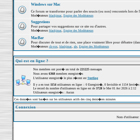
Windows sur Mac
Ce forum se transforme pour parler des soucis (ou non) rencontrés lors de 
Mod�rateurs
blackjmac
,
Equipe des Modérateurs
Suggestions
Pour partager vos suggestions sur ce site ou d'autres.
Mod�rateurs
blackjmac
,
Equipe des Modérateurs
MacBar
Pour discuter de tout et de rien, une place vraiment libre pour débattre (dan
Mod�rateurs
ch-vox
,
blackjmac
,
ale
,
Equipe des Modérateurs
Qui est en ligne ?
Nos membres ont post� un total de
221225
messages
Nous avons
6368
membres enregistr�s
L'utilisateur enregistr� le plus r�cent est
Sterling
Il y a en tout
1154
utilisateurs en ligne :: 0 Enregistr�, 0 Invisible et 1154 Invit�
Le record du nombre d'utilisateurs en ligne est de
3728
le Mer 01 Avr 2026 à 2:12
Utilisateurs enregistr�s : Aucun
Ces donn�es sont bas�es sur les utilisateurs actifs des cinq derni�res minutes
Connexion
Nom d'utilisateur