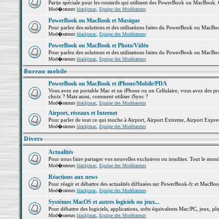
Partie spéciale pour les routards qui utilisent des PowerBook ou MacBook. Co
Mod�rateurs
blackjmac
,
Equipe des Modérateurs
PowerBook ou MacBook et Musique
Pour parlez des solutions et des utilisations faites du PowerBook ou MacB
Mod�rateurs
blackjmac
,
Equipe des Modérateurs
PowerBook ou MacBook et Photo/Vidéo
Pour parlez des solutions et des utilisations faites du PowerBook ou MacBo
Mod�rateurs
blackjmac
,
Equipe des Modérateurs
Bureau mobile
PowerBook ou MacBook et iPhone/Mobile/PDA
Vous avez un portable Mac et un iPhone ou un Cellulaire, vous avez des probl
choix ? Mais aussi, comment utiliser iSync ?
Mod�rateurs
blackjmac
,
Equipe des Modérateurs
Airport, réseaux et Internet
Pour parler de tout ce qui touche à Airport, Airport Extreme, Airport Express 
Mod�rateurs
blackjmac
,
Equipe des Modérateurs
Divers
Actualités
Pour nous faire partager vos nouvelles exclusives ou insolites. Tout le monde 
Mod�rateurs
blackjmac
,
Equipe des Modérateurs
Réactions aux news
Pour réagir et débattre des actualités diffusées sur PowerBook-fr et MacBoo
Mod�rateurs
blackjmac
,
Equipe des Modérateurs
Systèmes MacOS et autres logiciels ou jeux...
Pour débattre des logiciels, applications, softs équivalents Mac/PC, jeux, plu
Mod�rateurs
blackjmac
,
Equipe des Modérateurs