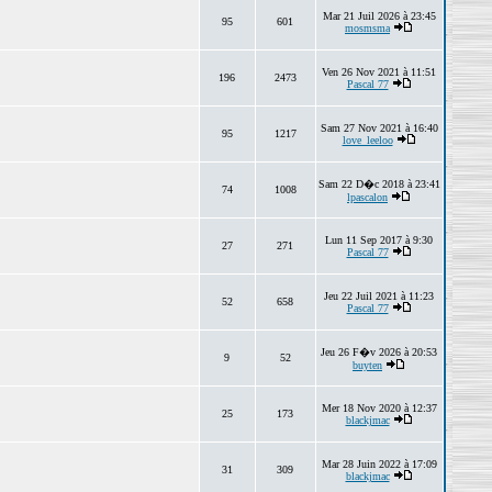
Mar 21 Juil 2026 à 23:45
95
601
mosmsma
Ven 26 Nov 2021 à 11:51
196
2473
Pascal 77
Sam 27 Nov 2021 à 16:40
95
1217
love_leeloo
Sam 22 D�c 2018 à 23:41
74
1008
lpascalon
Lun 11 Sep 2017 à 9:30
27
271
Pascal 77
Jeu 22 Juil 2021 à 11:23
52
658
Pascal 77
Jeu 26 F�v 2026 à 20:53
9
52
buyten
Mer 18 Nov 2020 à 12:37
25
173
blackjmac
Mar 28 Juin 2022 à 17:09
31
309
blackjmac