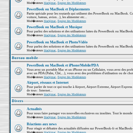
Mod�rateurs
blackjmac
,
Equipe des Modérateurs
PowerBook ou MacBook et Déplacements
Partie spéciale pour les routards qui utilisent des PowerBook ou MacBook. Co
voiture, bateau, avion...), les alimenter etc...
Mod�rateurs
blackjmac
,
Equipe des Modérateurs
PowerBook ou MacBook et Musique
Pour parlez des solutions et des utilisations faites du PowerBook ou MacBoo
Mod�rateurs
blackjmac
,
Equipe des Modérateurs
PowerBook ou MacBook et Photo/Vidéo
Pour parlez des solutions et des utilisations faites du PowerBook ou MacBook
Mod�rateurs
blackjmac
,
Equipe des Modérateurs
Bureau mobile
PowerBook ou MacBook et iPhone/Mobile/PDA
Vous avez un portable Mac et un iPhone ou un Cellulaire, vous avez des problè
avec un PDA (Palm, Clié,...), vous avez des problèmes d'utilisation ou de cho
Mod�rateurs
blackjmac
,
Equipe des Modérateurs
Airport, réseaux et Internet
Pour parler de tout ce qui touche à Airport, Airport Extreme, Airport Express e
de tous : Internet...
Mod�rateurs
blackjmac
,
Equipe des Modérateurs
Divers
Actualités
Pour nous faire partager vos nouvelles exclusives ou insolites. Tout le monde pe
Mod�rateurs
blackjmac
,
Equipe des Modérateurs
Réactions aux news
Pour réagir et débattre des actualités diffusées sur PowerBook-fr et MacBook-
Mod�rateurs
blackjmac
,
Equipe des Modérateurs