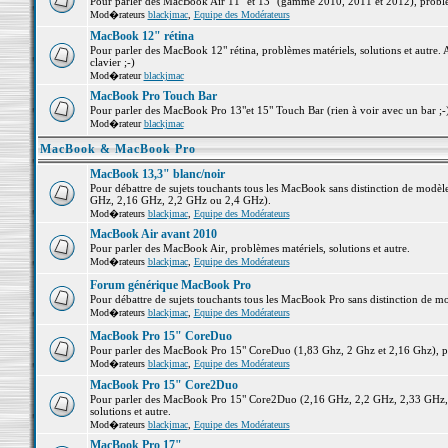
Pour parler des MacBook Air 11" et 13" (gamme 2010, 2011 et 2012), problème
Mod�rateurs
blackjmac
,
Equipe des Modérateurs
MacBook 12" rétina
Pour parler des MacBook 12" rétina, problèmes matériels, solutions et autre. 
clavier ;-)
Mod�rateur
blackjmac
MacBook Pro Touch Bar
Pour parler des MacBook Pro 13"et 15" Touch Bar (rien à voir avec un bar ;-) 
Mod�rateur
blackjmac
MacBook & MacBook Pro
MacBook 13,3" blanc/noir
Pour débattre de sujets touchants tous les MacBook sans distinction de mo
GHz, 2,16 GHz, 2,2 GHz ou 2,4 GHz).
Mod�rateurs
blackjmac
,
Equipe des Modérateurs
MacBook Air avant 2010
Pour parler des MacBook Air, problèmes matériels, solutions et autre.
Mod�rateurs
blackjmac
,
Equipe des Modérateurs
Forum générique MacBook Pro
Pour débattre de sujets touchants tous les MacBook Pro sans distinction de mo
Mod�rateurs
blackjmac
,
Equipe des Modérateurs
MacBook Pro 15" CoreDuo
Pour parler des MacBook Pro 15" CoreDuo (1,83 Ghz, 2 Ghz et 2,16 Ghz), pro
Mod�rateurs
blackjmac
,
Equipe des Modérateurs
MacBook Pro 15" Core2Duo
Pour parler des MacBook Pro 15" Core2Duo (2,16 GHz, 2,2 GHz, 2,33 GHz, 
solutions et autre.
Mod�rateurs
blackjmac
,
Equipe des Modérateurs
MacBook Pro 17"