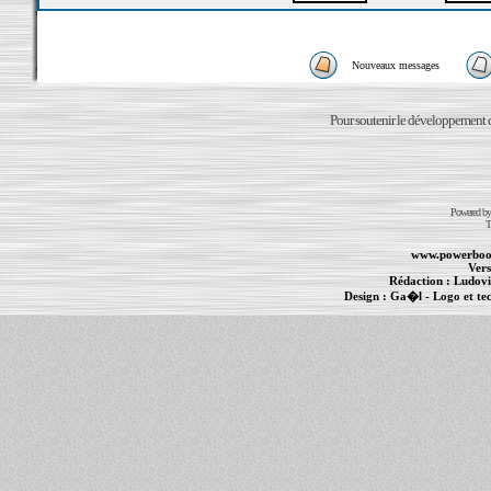
Nouveaux messages
Pour soutenir le développement du
Powered b
T
www.powerboo
Vers
Rédaction :
Ludovi
Design :
Ga�l
- Logo et te
Informations :
PowerBook
-
MacBook Pro
-
i