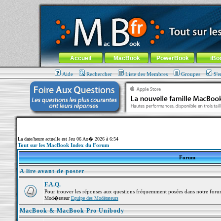
MacBook-fr.com : 100% Apple... 100% nomade !
Aller au contenu
-
Aller au menu général
-
Aller au menu de la
Menu général
Accueil
MacBook
PowerBook
iBo
Aide
Rechercher
Liste des Membres
Groupes
S'e
La date/heure actuelle est Jeu 06 Ao� 2026 à 6:54
Tout sur les MacBook Index du Forum
Forum
A lire avant de poster
F.A.Q.
Pour trouver les réponses aux questions fréquemment posées dans notre foru
Mod�rateur
Equipe des Modérateurs
MacBook & MacBook Pro Unibody