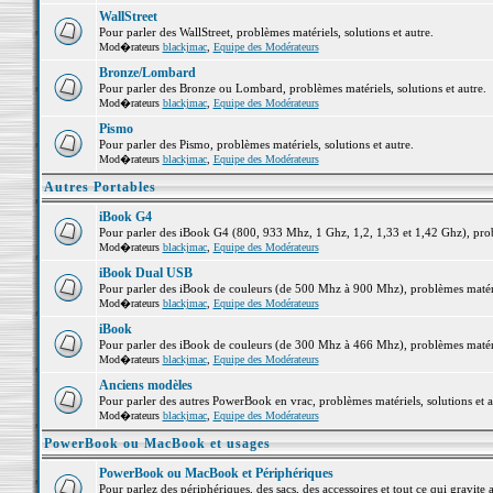
WallStreet
Pour parler des WallStreet, problèmes matériels, solutions et autre.
Mod�rateurs
blackjmac
,
Equipe des Modérateurs
Bronze/Lombard
Pour parler des Bronze ou Lombard, problèmes matériels, solutions et autre.
Mod�rateurs
blackjmac
,
Equipe des Modérateurs
Pismo
Pour parler des Pismo, problèmes matériels, solutions et autre.
Mod�rateurs
blackjmac
,
Equipe des Modérateurs
Autres Portables
iBook G4
Pour parler des iBook G4 (800, 933 Mhz, 1 Ghz, 1,2, 1,33 et 1,42 Ghz), probl
Mod�rateurs
blackjmac
,
Equipe des Modérateurs
iBook Dual USB
Pour parler des iBook de couleurs (de 500 Mhz à 900 Mhz), problèmes matériel
Mod�rateurs
blackjmac
,
Equipe des Modérateurs
iBook
Pour parler des iBook de couleurs (de 300 Mhz à 466 Mhz), problèmes matériel
Mod�rateurs
blackjmac
,
Equipe des Modérateurs
Anciens modèles
Pour parler des autres PowerBook en vrac, problèmes matériels, solutions et a
Mod�rateurs
blackjmac
,
Equipe des Modérateurs
PowerBook ou MacBook et usages
PowerBook ou MacBook et Périphériques
Pour parlez des périphériques, des sacs, des accessoires et tout ce qui grav