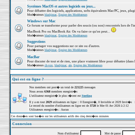
Systèmes MacOS et autres logiciels ou jeux...
Pour débattre des logiciels, applications, softs équivalents Mac/PC, jeux, plugi
Mod�rateurs
blackjmac
,
Equipe des Modérateurs
Windows sur Mac
Ce forum se transforme pour parler des soucis (ou non) rencontrés lors de l'i
MacBook Pro ou MacBook Air. On va faire ce qu'on peut...
Mod�rateurs
blackjmac
,
Equipe des Modérateurs
Suggestions
Pour partager vos suggestions sur ce site ou d'autres.
Mod�rateurs
blackjmac
,
Equipe des Modérateurs
MacBar
Pour discuter de tout et de rien, une place vraiment libre pour débattre (dans 
Mod�rateurs
ch-vox
,
blackjmac
,
ale
,
Equipe des Modérateurs
Qui est en ligne ?
Nos membres ont post� un total de
221225
messages
Nous avons
6368
membres enregistr�s
L'utilisateur enregistr� le plus r�cent est
Sterling
Il y a en tout
2029
utilisateurs en ligne :: 0 Enregistr�, 0 Invisible et 2029 Invit�s 
Le record du nombre d'utilisateurs en ligne est de
3728
le Mer 01 Avr 2026 à 2:12
Utilisateurs enregistr�s : Aucun
Ces donn�es sont bas�es sur les utilisateurs actifs des cinq derni�res minutes
Connexion
Nom d'utilisateur:
Mot de passe: