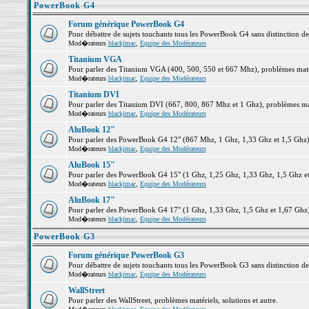
PowerBook G4
Forum générique PowerBook G4
Pour débattre de sujets touchants tous les PowerBook G4 sans distinction d
Mod�rateurs
blackjmac
,
Equipe des Modérateurs
Titanium VGA
Pour parler des Titanium VGA (400, 500, 550 et 667 Mhz), problèmes matéri
Mod�rateurs
blackjmac
,
Equipe des Modérateurs
Titanium DVI
Pour parler des Titanium DVI (667, 800, 867 Mhz et 1 Ghz), problèmes matér
Mod�rateurs
blackjmac
,
Equipe des Modérateurs
AluBook 12"
Pour parler des PowerBook G4 12" (867 Mhz, 1 Ghz, 1,33 Ghz et 1,5 Ghz), p
Mod�rateurs
blackjmac
,
Equipe des Modérateurs
AluBook 15"
Pour parler des PowerBook G4 15" (1 Ghz, 1,25 Ghz, 1,33 Ghz, 1,5 Ghz et 1
Mod�rateurs
blackjmac
,
Equipe des Modérateurs
AluBook 17"
Pour parler des PowerBook G4 17" (1 Ghz, 1,33 Ghz, 1,5 Ghz et 1,67 Ghz), 
Mod�rateurs
blackjmac
,
Equipe des Modérateurs
PowerBook G3
Forum générique PowerBook G3
Pour débattre de sujets touchants tous les PowerBook G3 sans distinction d
Mod�rateurs
blackjmac
,
Equipe des Modérateurs
WallStreet
Pour parler des WallStreet, problèmes matériels, solutions et autre.