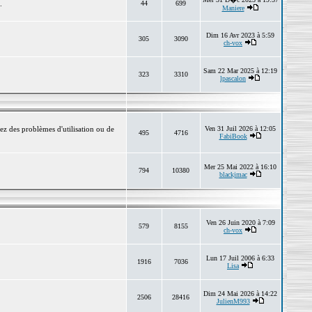
.
44
699
Maniere
Dim 16 Avr 2023 à 5:59
305
3090
ch-vox
Sam 22 Mar 2025 à 12:19
323
3310
lpascalon
ez des problèmes d'utilisation ou de
Ven 31 Juil 2026 à 12:05
495
4716
FabiBook
Mer 25 Mai 2022 à 16:10
794
10380
blackjmac
Ven 26 Juin 2020 à 7:09
579
8155
ch-vox
Lun 17 Juil 2006 à 6:33
1916
7036
Lisa
Dim 24 Mai 2026 à 14:22
2506
28416
JulienM993