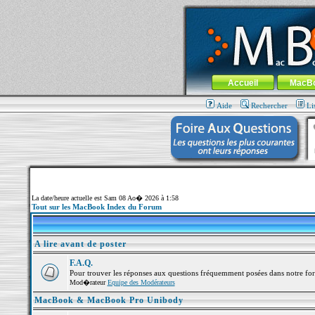
MacBook-fr.com : 100% Apple... 100% nom
Aller au contenu
-
Aller au menu 
Menu général
Accueil
MacB
Aide
Rechercher
Li
La date/heure actuelle est Sam 08 Ao� 2026 à 1:58
Tout sur les MacBook Index du Forum
A lire avant de poster
F.A.Q.
Pour trouver les réponses aux questions fréquemment posées dans notre fo
Mod�rateur
Equipe des Modérateurs
MacBook & MacBook Pro Unibody