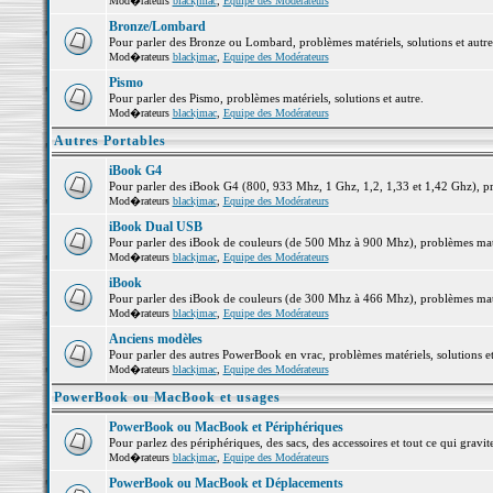
Mod�rateurs
blackjmac
,
Equipe des Modérateurs
Bronze/Lombard
Pour parler des Bronze ou Lombard, problèmes matériels, solutions et autre
Mod�rateurs
blackjmac
,
Equipe des Modérateurs
Pismo
Pour parler des Pismo, problèmes matériels, solutions et autre.
Mod�rateurs
blackjmac
,
Equipe des Modérateurs
Autres Portables
iBook G4
Pour parler des iBook G4 (800, 933 Mhz, 1 Ghz, 1,2, 1,33 et 1,42 Ghz), pro
Mod�rateurs
blackjmac
,
Equipe des Modérateurs
iBook Dual USB
Pour parler des iBook de couleurs (de 500 Mhz à 900 Mhz), problèmes matéri
Mod�rateurs
blackjmac
,
Equipe des Modérateurs
iBook
Pour parler des iBook de couleurs (de 300 Mhz à 466 Mhz), problèmes matéri
Mod�rateurs
blackjmac
,
Equipe des Modérateurs
Anciens modèles
Pour parler des autres PowerBook en vrac, problèmes matériels, solutions et
Mod�rateurs
blackjmac
,
Equipe des Modérateurs
PowerBook ou MacBook et usages
PowerBook ou MacBook et Périphériques
Pour parlez des périphériques, des sacs, des accessoires et tout ce qui gr
Mod�rateurs
blackjmac
,
Equipe des Modérateurs
PowerBook ou MacBook et Déplacements