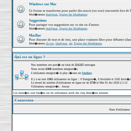
Windows sur Mac
Ce forum se transforme pour parler des soucis (ou non) rencontrés lors de 
Mod�rateurs
blackjmac
,
Equipe des Modérateurs
Suggestions
Pour partager vos suggestions sur ce site ou d'autres.
Mod�rateurs
blackjmac
,
Equipe des Modérateurs
MacBar
Pour discuter de tout et de rien, une place vraiment libre pour débattre (dan
Mod�rateurs
ch-vox
,
blackjmac
,
ale
,
Equipe des Modérateurs
Qui est en ligne ?
Nos membres ont post� un total de
221225
messages
Nous avons
6368
membres enregistr�s
L'utilisateur enregistr� le plus r�cent est
Sterling
Il y a en tout
1565
utilisateurs en ligne :: 0 Enregistr�, 0 Invisible et 1565 Invit
Le record du nombre d'utilisateurs en ligne est de
3728
le Mer 01 Avr 2026 à 2:12
Utilisateurs enregistr�s : Aucun
Ces donn�es sont bas�es sur les utilisateurs actifs des cinq derni�res minutes
Connexion
Nom d'utilisateur