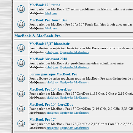
MacBook 12" rétina
Pour parler des MacBook 12" rétina, problèmes matériels, solutions et autre.
Mod�rateur
blackjmac
MacBook Pro Touch Bar
Pour parler des MacBook Pro 13"et 15" Touch Bar (rien à voir avec un bar ;-
Mod�rateur
blackjmac
MacBook & MacBook Pro
MacBook 13,3" blanc/noir
Pour débattre de sujets touchants tous les MacBook sans distinction de 
Mod�rateurs
blackjmac
,
Equipe des Modérateurs
MacBook Air avant 2010
Pour parler des MacBook Air, problèmes matériels, solutions et autre.
Mod�rateurs
blackjmac
,
Equipe des Modérateurs
Forum générique MacBook Pro
Pour débattre de sujets touchants tous les MacBook Pro sans distinction de 
Mod�rateurs
blackjmac
,
Equipe des Modérateurs
MacBook Pro 15" CoreDuo
Pour parler des MacBook Pro 15" CoreDuo (1,83 Ghz, 2 Ghz et 2,16 Ghz), pr
Mod�rateurs
blackjmac
,
Equipe des Modérateurs
MacBook Pro 15" Core2Duo
Pour parler des MacBook Pro 15" Core2Duo (2,16 GHz, 2,2 GHz, 2,33 GHz, 
Mod�rateurs
blackjmac
,
Equipe des Modérateurs
MacBook Pro 17"
Pour parler des MacBook Pro 17" (CoreDuo 2,16 Ghz et Core2Duo 2,33 GHz 
Mod�rateurs
blackjmac
,
Equipe des Modérateurs