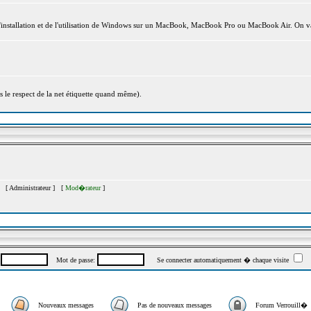
l'installation et de l'utilisation de Windows sur un MacBook, MacBook Pro ou MacBook Air. On va
s le respect de la net étiquette quand même).
�s [
Administrateur
] [
Mod�rateur
]
:
Mot de passe:
Se connecter automatiquement � chaque visite
Nouveaux messages
Pas de nouveaux messages
Forum Verrouill�