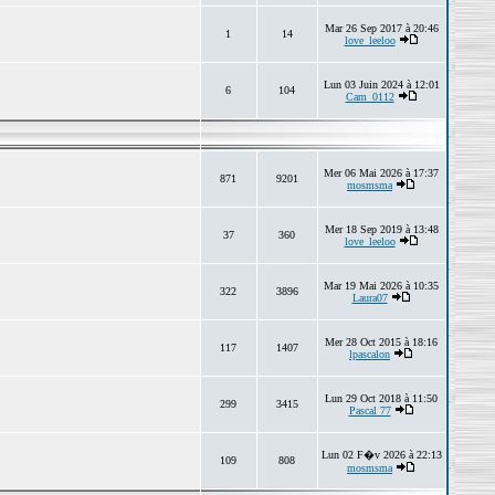
Mar 26 Sep 2017 à 20:46
1
14
love_leeloo
Lun 03 Juin 2024 à 12:01
6
104
Cam_0112
Mer 06 Mai 2026 à 17:37
871
9201
mosmsma
Mer 18 Sep 2019 à 13:48
37
360
love_leeloo
Mar 19 Mai 2026 à 10:35
322
3896
Laura07
Mer 28 Oct 2015 à 18:16
117
1407
lpascalon
Lun 29 Oct 2018 à 11:50
299
3415
Pascal 77
Lun 02 F�v 2026 à 22:13
109
808
mosmsma