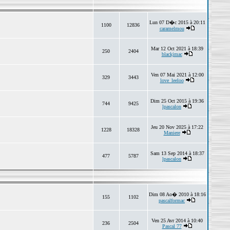
Lun 07 D�c 2015 à 20:11
1100
12836
caramelmou
Mar 12 Oct 2021 à 18:39
250
2404
blackjmac
Ven 07 Mai 2021 à 12:00
329
3443
love_leeloo
Dim 25 Oct 2015 à 19:36
744
9425
lpascalon
Jeu 20 Nov 2025 à 17:22
1228
18328
Maniere
Sam 13 Sep 2014 à 18:37
477
5787
lpascalon
Dim 08 Ao� 2010 à 18:16
155
1102
pascalformac
Ven 25 Avr 2014 à 10:40
236
2504
Pascal 77