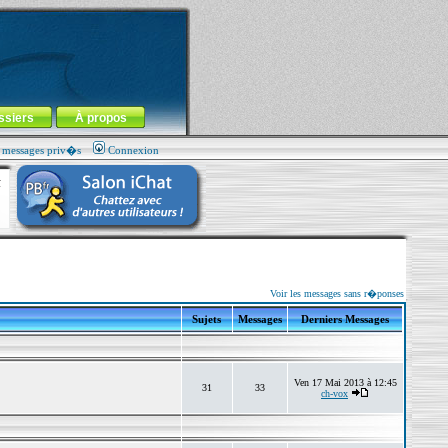
ssiers
À propos
s messages priv�s
Connexion
Voir les messages sans r�ponses
Sujets
Messages
Derniers Messages
Ven 17 Mai 2013 à 12:45
31
33
ch-vox