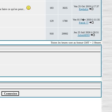
Ven 25 Oct 2019 à 17:37
183
3635
 faire ce qu'on peut...
RaphaGn
Ven 01 F�v 2019 à 11:35
129
1780
Pascal 77
Jeu 23 Juil 2026 à 20:51
918
29992
JulienM993
Toutes les heures sont au format GMT + 2 Heures