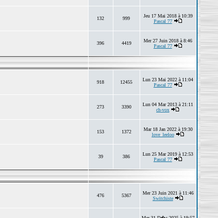
Jeu 17 Mai 2018 à 10:39
132
999
Pascal 77
Mer 27 Juin 2018 à 8:46
396
4419
Pascal 77
Lun 23 Mai 2022 à 11:04
918
12455
Pascal 77
Lun 04 Mar 2013 à 21:11
273
3390
ch-vox
Mar 18 Jan 2022 à 19:30
153
1372
love_leeloo
Lun 25 Mar 2019 à 12:53
39
386
Pascal 77
Mer 23 Juin 2021 à 11:46
476
5367
Switchiste
Mer 31 D�c 2025 à 19:57