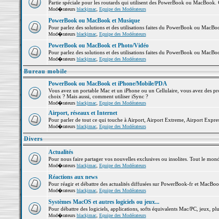
Partie spéciale pour les routards qui utilisent des PowerBook ou MacBook. Co
Mod�rateurs
blackjmac
,
Equipe des Modérateurs
PowerBook ou MacBook et Musique
Pour parlez des solutions et des utilisations faites du PowerBook ou MacB
Mod�rateurs
blackjmac
,
Equipe des Modérateurs
PowerBook ou MacBook et Photo/Vidéo
Pour parlez des solutions et des utilisations faites du PowerBook ou MacBo
Mod�rateurs
blackjmac
,
Equipe des Modérateurs
Bureau mobile
PowerBook ou MacBook et iPhone/Mobile/PDA
Vous avez un portable Mac et un iPhone ou un Cellulaire, vous avez des probl
choix ? Mais aussi, comment utiliser iSync ?
Mod�rateurs
blackjmac
,
Equipe des Modérateurs
Airport, réseaux et Internet
Pour parler de tout ce qui touche à Airport, Airport Extreme, Airport Express 
Mod�rateurs
blackjmac
,
Equipe des Modérateurs
Divers
Actualités
Pour nous faire partager vos nouvelles exclusives ou insolites. Tout le monde 
Mod�rateurs
blackjmac
,
Equipe des Modérateurs
Réactions aux news
Pour réagir et débattre des actualités diffusées sur PowerBook-fr et MacBoo
Mod�rateurs
blackjmac
,
Equipe des Modérateurs
Systèmes MacOS et autres logiciels ou jeux...
Pour débattre des logiciels, applications, softs équivalents Mac/PC, jeux, plu
Mod�rateurs
blackjmac
,
Equipe des Modérateurs