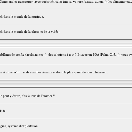
mment les transporter, avec quels véhicules (moto, voiture, bateau, avion...), les alimenter etc..
ook dans le monde de la musique.
ok dans le monde de la photo et de la vidéo.
èmes de config (accès au net...), des solutions à tout ? Et avec un PDA (Palm, Clié,...), vous av
et donc Wifi... mais aussi les réseaux et donc le plus grand de tous : Internet...
peut y écrire, c'est à tous de l'animer !!
k-fr.
gins, système d'exploitation...