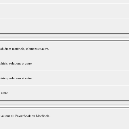
.
blèmes matériels, solutions et autre.
els, solutions et autre.
els, solutions et autre.
 autre.
avite autour du PowerBook ou MacBook...