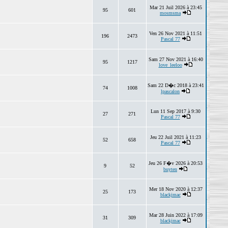
Mar 21 Juil 2026 à 23:45
95
601
mosmsma
Ven 26 Nov 2021 à 11:51
196
2473
Pascal 77
Sam 27 Nov 2021 à 16:40
95
1217
love_leeloo
Sam 22 D�c 2018 à 23:41
74
1008
lpascalon
Lun 11 Sep 2017 à 9:30
27
271
Pascal 77
Jeu 22 Juil 2021 à 11:23
52
658
Pascal 77
Jeu 26 F�v 2026 à 20:53
9
52
buyten
Mer 18 Nov 2020 à 12:37
25
173
blackjmac
Mar 28 Juin 2022 à 17:09
31
309
blackjmac