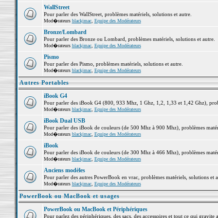
WallStreet
Pour parler des WallStreet, problèmes matériels, solutions et autre.
Mod�rateurs
blackjmac
,
Equipe des Modérateurs
Bronze/Lombard
Pour parler des Bronze ou Lombard, problèmes matériels, solutions et autre.
Mod�rateurs
blackjmac
,
Equipe des Modérateurs
Pismo
Pour parler des Pismo, problèmes matériels, solutions et autre.
Mod�rateurs
blackjmac
,
Equipe des Modérateurs
Autres Portables
iBook G4
Pour parler des iBook G4 (800, 933 Mhz, 1 Ghz, 1,2, 1,33 et 1,42 Ghz), probl
Mod�rateurs
blackjmac
,
Equipe des Modérateurs
iBook Dual USB
Pour parler des iBook de couleurs (de 500 Mhz à 900 Mhz), problèmes matériel
Mod�rateurs
blackjmac
,
Equipe des Modérateurs
iBook
Pour parler des iBook de couleurs (de 300 Mhz à 466 Mhz), problèmes matériel
Mod�rateurs
blackjmac
,
Equipe des Modérateurs
Anciens modèles
Pour parler des autres PowerBook en vrac, problèmes matériels, solutions et a
Mod�rateurs
blackjmac
,
Equipe des Modérateurs
PowerBook ou MacBook et usages
PowerBook ou MacBook et Périphériques
Pour parlez des périphériques, des sacs, des accessoires et tout ce qui grav