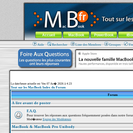
MacBook-fr.com : 100% Apple... 100% nomade !
Aller au contenu
-
Aller au menu général
-
Aller au menu de la
Menu général
Accueil
MacBook
PowerBook
iBo
Aide
Rechercher
Liste des Membres
Groupes
S'e
La date/heure actuelle est Ven 07 Ao� 2026 à 4:23
Tout sur les MacBook Index du Forum
Forum
A lire avant de poster
F.A.Q.
Pour trouver les réponses aux questions fréquemment posées dans notre foru
Mod�rateur
Equipe des Modérateurs
MacBook & MacBook Pro Unibody