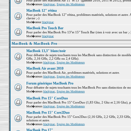
Pour parler des MacBook Air 11" et 13" (gamme 2010, 2011 et 2012), problème
Mod�rateurs
blackjmac
,
Equipe des Modérateurs
MacBook 12" rétina
Pour parler des MacBook 12" rétina, problèmes matériels, solutions et autre. 
clavier ;-)
Mod�rateur
blackjmac
MacBook Pro Touch Bar
Pour parler des MacBook Pro 13"et 15" Touch Bar (rien à voir avec un bar ;-) 
Mod�rateur
blackjmac
MacBook & MacBook Pro
MacBook 13,3" blanc/noir
Pour débattre de sujets touchants tous les MacBook sans distinction de mo
GHz, 2,16 GHz, 2,2 GHz ou 2,4 GHz).
Mod�rateurs
blackjmac
,
Equipe des Modérateurs
MacBook Air avant 2010
Pour parler des MacBook Air, problèmes matériels, solutions et autre.
Mod�rateurs
blackjmac
,
Equipe des Modérateurs
Forum générique MacBook Pro
Pour débattre de sujets touchants tous les MacBook Pro sans distinction de mo
Mod�rateurs
blackjmac
,
Equipe des Modérateurs
MacBook Pro 15" CoreDuo
Pour parler des MacBook Pro 15" CoreDuo (1,83 Ghz, 2 Ghz et 2,16 Ghz), pro
Mod�rateurs
blackjmac
,
Equipe des Modérateurs
MacBook Pro 15" Core2Duo
Pour parler des MacBook Pro 15" Core2Duo (2,16 GHz, 2,2 GHz, 2,33 GHz, 
solutions et autre.
Mod�rateurs
blackjmac
,
Equipe des Modérateurs
MacBook Pro 17"