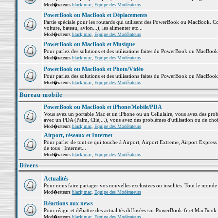
Mod�rateurs
blackjmac
,
Equipe des Modérateurs
PowerBook ou MacBook et Déplacements
Partie spéciale pour les routards qui utilisent des PowerBook ou MacBook. Co
voiture, bateau, avion...), les alimenter etc...
Mod�rateurs
blackjmac
,
Equipe des Modérateurs
PowerBook ou MacBook et Musique
Pour parlez des solutions et des utilisations faites du PowerBook ou MacBoo
Mod�rateurs
blackjmac
,
Equipe des Modérateurs
PowerBook ou MacBook et Photo/Vidéo
Pour parlez des solutions et des utilisations faites du PowerBook ou MacBook
Mod�rateurs
blackjmac
,
Equipe des Modérateurs
Bureau mobile
PowerBook ou MacBook et iPhone/Mobile/PDA
Vous avez un portable Mac et un iPhone ou un Cellulaire, vous avez des problè
avec un PDA (Palm, Clié,...), vous avez des problèmes d'utilisation ou de cho
Mod�rateurs
blackjmac
,
Equipe des Modérateurs
Airport, réseaux et Internet
Pour parler de tout ce qui touche à Airport, Airport Extreme, Airport Express e
de tous : Internet...
Mod�rateurs
blackjmac
,
Equipe des Modérateurs
Divers
Actualités
Pour nous faire partager vos nouvelles exclusives ou insolites. Tout le monde pe
Mod�rateurs
blackjmac
,
Equipe des Modérateurs
Réactions aux news
Pour réagir et débattre des actualités diffusées sur PowerBook-fr et MacBook-
Mod�rateurs
blackjmac
,
Equipe des Modérateurs