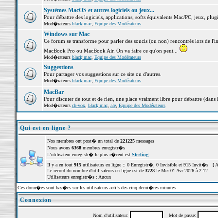
Systèmes MacOS et autres logiciels ou jeux...
Pour débattre des logiciels, applications, softs équivalents Mac/PC, jeux, plugi
Mod�rateurs
blackjmac
,
Equipe des Modérateurs
Windows sur Mac
Ce forum se transforme pour parler des soucis (ou non) rencontrés lors de l'i
MacBook Pro ou MacBook Air. On va faire ce qu'on peut...
Mod�rateurs
blackjmac
,
Equipe des Modérateurs
Suggestions
Pour partager vos suggestions sur ce site ou d'autres.
Mod�rateurs
blackjmac
,
Equipe des Modérateurs
MacBar
Pour discuter de tout et de rien, une place vraiment libre pour débattre (dans 
Mod�rateurs
ch-vox
,
blackjmac
,
ale
,
Equipe des Modérateurs
Qui est en ligne ?
Nos membres ont post� un total de
221225
messages
Nous avons
6368
membres enregistr�s
L'utilisateur enregistr� le plus r�cent est
Sterling
Il y a en tout
915
utilisateurs en ligne :: 0 Enregistr�, 0 Invisible et 915 Invit�s [
A
Le record du nombre d'utilisateurs en ligne est de
3728
le Mer 01 Avr 2026 à 2:12
Utilisateurs enregistr�s : Aucun
Ces donn�es sont bas�es sur les utilisateurs actifs des cinq derni�res minutes
Connexion
Nom d'utilisateur:
Mot de passe: