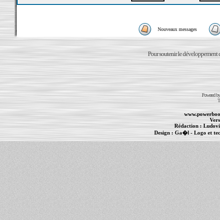
Nouveaux messages
Pour soutenir le développement du
Powered b
T
www.powerboo
Vers
Rédaction :
Ludovi
Design :
Ga�l
- Logo et te
Informations :
PowerBook
-
MacBook Pro
-
i