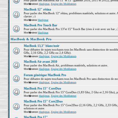
Pour parler des MacBook Air 11" et 13" (gamme 2010, 2011 et 2012), problème
Mod�rateurs
blackjmac
,
Equipe des Modérateurs
MacBook 12" rétina
Pour parler des MacBook 12" rétina, problèmes matériels, solutions et autre. 
clavier ;-)
Mod�rateur
blackjmac
MacBook Pro Touch Bar
Pour parler des MacBook Pro 13"et 15" Touch Bar (rien à voir avec un bar ;-) 
Mod�rateur
blackjmac
MacBook & MacBook Pro
MacBook 13,3" blanc/noir
Pour débattre de sujets touchants tous les MacBook sans distinction de mo
GHz, 2,16 GHz, 2,2 GHz ou 2,4 GHz).
Mod�rateurs
blackjmac
,
Equipe des Modérateurs
MacBook Air avant 2010
Pour parler des MacBook Air, problèmes matériels, solutions et autre.
Mod�rateurs
blackjmac
,
Equipe des Modérateurs
Forum générique MacBook Pro
Pour débattre de sujets touchants tous les MacBook Pro sans distinction de mo
Mod�rateurs
blackjmac
,
Equipe des Modérateurs
MacBook Pro 15" CoreDuo
Pour parler des MacBook Pro 15" CoreDuo (1,83 Ghz, 2 Ghz et 2,16 Ghz), pro
Mod�rateurs
blackjmac
,
Equipe des Modérateurs
MacBook Pro 15" Core2Duo
Pour parler des MacBook Pro 15" Core2Duo (2,16 GHz, 2,2 GHz, 2,33 GHz, 
solutions et autre.
Mod�rateurs
blackjmac
,
Equipe des Modérateurs
MacBook Pro 17"