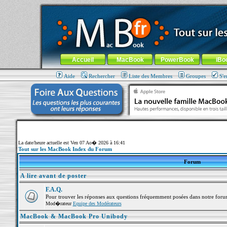
MacBook-fr.com : 100% Apple... 100% nomade !
Aller au contenu
-
Aller au menu général
-
Aller au menu de la
Menu général
Accueil
MacBook
PowerBook
iBo
Aide
Rechercher
Liste des Membres
Groupes
S'e
La date/heure actuelle est Ven 07 Ao� 2026 à 16:41
Tout sur les MacBook Index du Forum
Forum
A lire avant de poster
F.A.Q.
Pour trouver les réponses aux questions fréquemment posées dans notre foru
Mod�rateur
Equipe des Modérateurs
MacBook & MacBook Pro Unibody