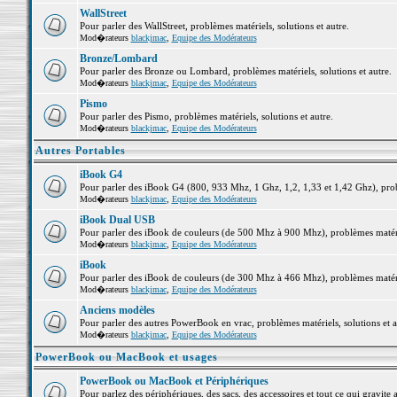
WallStreet
Pour parler des WallStreet, problèmes matériels, solutions et autre.
Mod�rateurs
blackjmac
,
Equipe des Modérateurs
Bronze/Lombard
Pour parler des Bronze ou Lombard, problèmes matériels, solutions et autre.
Mod�rateurs
blackjmac
,
Equipe des Modérateurs
Pismo
Pour parler des Pismo, problèmes matériels, solutions et autre.
Mod�rateurs
blackjmac
,
Equipe des Modérateurs
Autres Portables
iBook G4
Pour parler des iBook G4 (800, 933 Mhz, 1 Ghz, 1,2, 1,33 et 1,42 Ghz), probl
Mod�rateurs
blackjmac
,
Equipe des Modérateurs
iBook Dual USB
Pour parler des iBook de couleurs (de 500 Mhz à 900 Mhz), problèmes matériel
Mod�rateurs
blackjmac
,
Equipe des Modérateurs
iBook
Pour parler des iBook de couleurs (de 300 Mhz à 466 Mhz), problèmes matériel
Mod�rateurs
blackjmac
,
Equipe des Modérateurs
Anciens modèles
Pour parler des autres PowerBook en vrac, problèmes matériels, solutions et a
Mod�rateurs
blackjmac
,
Equipe des Modérateurs
PowerBook ou MacBook et usages
PowerBook ou MacBook et Périphériques
Pour parlez des périphériques, des sacs, des accessoires et tout ce qui grav