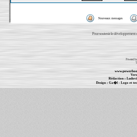
Nouveaux messages
Pour soutenir le développement du
Powered b
T
www.powerboo
Vers
Rédaction :
Ludovi
Design :
Ga�l
- Logo et te
Informations :
PowerBook
-
MacBook Pro
-
i