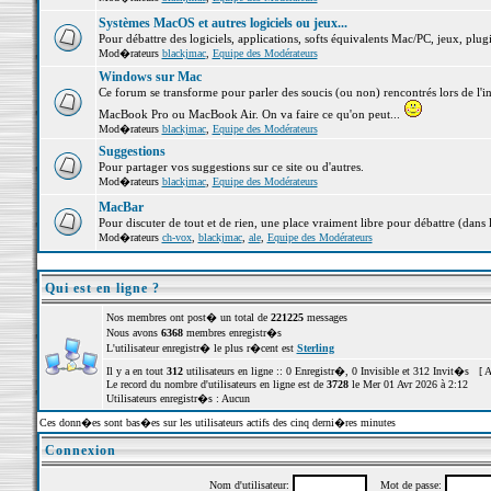
Systèmes MacOS et autres logiciels ou jeux...
Pour débattre des logiciels, applications, softs équivalents Mac/PC, jeux, plugi
Mod�rateurs
blackjmac
,
Equipe des Modérateurs
Windows sur Mac
Ce forum se transforme pour parler des soucis (ou non) rencontrés lors de l'i
MacBook Pro ou MacBook Air. On va faire ce qu'on peut...
Mod�rateurs
blackjmac
,
Equipe des Modérateurs
Suggestions
Pour partager vos suggestions sur ce site ou d'autres.
Mod�rateurs
blackjmac
,
Equipe des Modérateurs
MacBar
Pour discuter de tout et de rien, une place vraiment libre pour débattre (dans 
Mod�rateurs
ch-vox
,
blackjmac
,
ale
,
Equipe des Modérateurs
Qui est en ligne ?
Nos membres ont post� un total de
221225
messages
Nous avons
6368
membres enregistr�s
L'utilisateur enregistr� le plus r�cent est
Sterling
Il y a en tout
312
utilisateurs en ligne :: 0 Enregistr�, 0 Invisible et 312 Invit�s [
A
Le record du nombre d'utilisateurs en ligne est de
3728
le Mer 01 Avr 2026 à 2:12
Utilisateurs enregistr�s : Aucun
Ces donn�es sont bas�es sur les utilisateurs actifs des cinq derni�res minutes
Connexion
Nom d'utilisateur:
Mot de passe: