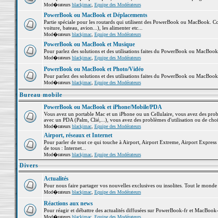
Mod�rateurs
blackjmac
,
Equipe des Modérateurs
PowerBook ou MacBook et Déplacements
Partie spéciale pour les routards qui utilisent des PowerBook ou MacBook. Co
voiture, bateau, avion...), les alimenter etc...
Mod�rateurs
blackjmac
,
Equipe des Modérateurs
PowerBook ou MacBook et Musique
Pour parlez des solutions et des utilisations faites du PowerBook ou MacBoo
Mod�rateurs
blackjmac
,
Equipe des Modérateurs
PowerBook ou MacBook et Photo/Vidéo
Pour parlez des solutions et des utilisations faites du PowerBook ou MacBook
Mod�rateurs
blackjmac
,
Equipe des Modérateurs
Bureau mobile
PowerBook ou MacBook et iPhone/Mobile/PDA
Vous avez un portable Mac et un iPhone ou un Cellulaire, vous avez des problè
avec un PDA (Palm, Clié,...), vous avez des problèmes d'utilisation ou de cho
Mod�rateurs
blackjmac
,
Equipe des Modérateurs
Airport, réseaux et Internet
Pour parler de tout ce qui touche à Airport, Airport Extreme, Airport Express e
de tous : Internet...
Mod�rateurs
blackjmac
,
Equipe des Modérateurs
Divers
Actualités
Pour nous faire partager vos nouvelles exclusives ou insolites. Tout le monde pe
Mod�rateurs
blackjmac
,
Equipe des Modérateurs
Réactions aux news
Pour réagir et débattre des actualités diffusées sur PowerBook-fr et MacBook-
Mod�rateurs
blackjmac
,
Equipe des Modérateurs