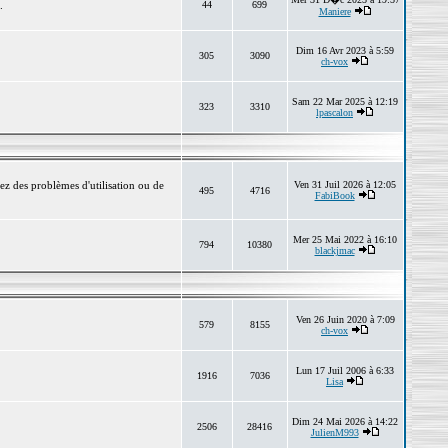
.
44
699
Maniere
Dim 16 Avr 2023 à 5:59
305
3090
ch-vox
Sam 22 Mar 2025 à 12:19
323
3310
lpascalon
ez des problèmes d'utilisation ou de
Ven 31 Juil 2026 à 12:05
495
4716
FabiBook
Mer 25 Mai 2022 à 16:10
794
10380
blackjmac
Ven 26 Juin 2020 à 7:09
579
8155
ch-vox
Lun 17 Juil 2006 à 6:33
1916
7036
Lisa
Dim 24 Mai 2026 à 14:22
2506
28416
JulienM993