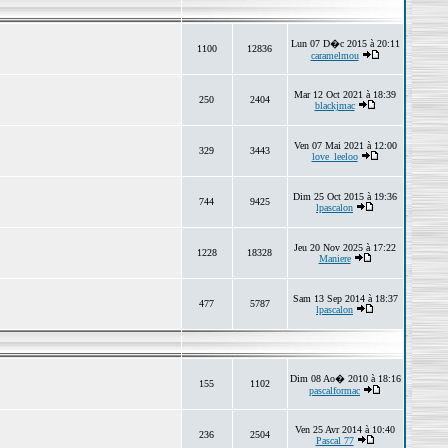
Lun 07 D�c 2015 à 20:11
1100
12836
caramelmou
Mar 12 Oct 2021 à 18:39
250
2404
blackjmac
Ven 07 Mai 2021 à 12:00
329
3443
love_leeloo
Dim 25 Oct 2015 à 19:36
744
9425
lpascalon
Jeu 20 Nov 2025 à 17:22
1228
18328
Maniere
Sam 13 Sep 2014 à 18:37
477
5787
lpascalon
Dim 08 Ao� 2010 à 18:16
155
1102
pascalformac
Ven 25 Avr 2014 à 10:40
236
2504
Pascal 77