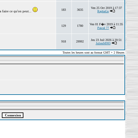
Ven 25 Oct 2019 à 17:37
183
3635
 faire ce qu'on peut...
RaphaGn
Ven 01 F�v 2019 à 11:35
129
1780
Pascal 77
Jeu 23 Juil 2026 à 20:51
918
29992
JulienM993
Toutes les heures sont au format GMT + 2 Heures