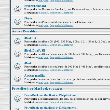
Mod�rateurs
blackjmac
,
Equipe des Modérateurs
Bronze/Lombard
Pour parler des Bronze ou Lombard, problèmes matériels, solutions et autre
Mod�rateurs
blackjmac
,
Equipe des Modérateurs
Pismo
Pour parler des Pismo, problèmes matériels, solutions et autre.
Mod�rateurs
blackjmac
,
Equipe des Modérateurs
Autres Portables
iBook G4
Pour parler des iBook G4 (800, 933 Mhz, 1 Ghz, 1,2, 1,33 et 1,42 Ghz), pro
Mod�rateurs
blackjmac
,
Equipe des Modérateurs
iBook Dual USB
Pour parler des iBook de couleurs (de 500 Mhz à 900 Mhz), problèmes matéri
Mod�rateurs
blackjmac
,
Equipe des Modérateurs
iBook
Pour parler des iBook de couleurs (de 300 Mhz à 466 Mhz), problèmes matéri
Mod�rateurs
blackjmac
,
Equipe des Modérateurs
Anciens modèles
Pour parler des autres PowerBook en vrac, problèmes matériels, solutions et
Mod�rateurs
blackjmac
,
Equipe des Modérateurs
PowerBook ou MacBook et usages
PowerBook ou MacBook et Périphériques
Pour parlez des périphériques, des sacs, des accessoires et tout ce qui gr
Mod�rateurs
blackjmac
,
Equipe des Modérateurs
PowerBook ou MacBook et Déplacements