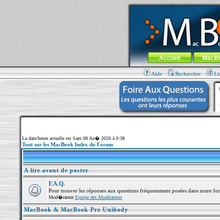
MacBook-fr.com : 100% Apple... 100% nom
Aller au contenu
-
Aller au menu 
Menu général
Accueil
MacB
Aide
Rechercher
Li
La date/heure actuelle est Sam 08 Ao� 2026 à 0:38
Tout sur les MacBook Index du Forum
A lire avant de poster
F.A.Q.
Pour trouver les réponses aux questions fréquemment posées dans notre fo
Mod�rateur
Equipe des Modérateurs
MacBook & MacBook Pro Unibody