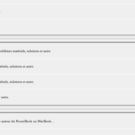
.
blèmes matériels, solutions et autre.
els, solutions et autre.
els, solutions et autre.
 autre.
avite autour du PowerBook ou MacBook...