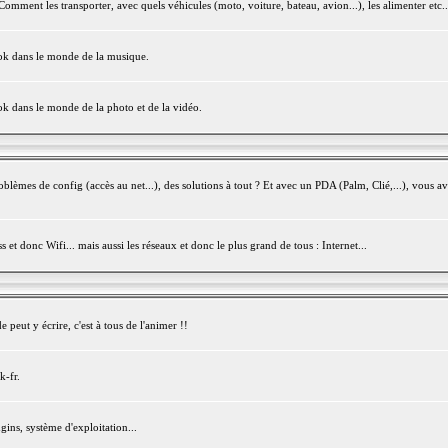
mment les transporter, avec quels véhicules (moto, voiture, bateau, avion...), les alimenter etc..
ook dans le monde de la musique.
ok dans le monde de la photo et de la vidéo.
èmes de config (accès au net...), des solutions à tout ? Et avec un PDA (Palm, Clié,...), vous av
et donc Wifi... mais aussi les réseaux et donc le plus grand de tous : Internet...
peut y écrire, c'est à tous de l'animer !!
k-fr.
gins, système d'exploitation...