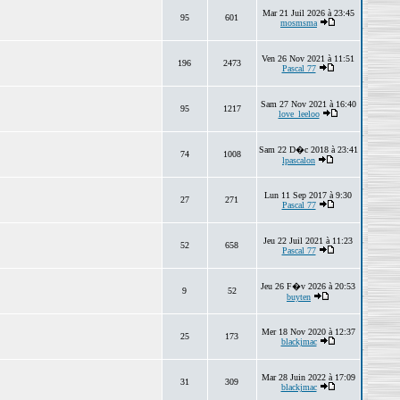
Mar 21 Juil 2026 à 23:45
95
601
mosmsma
Ven 26 Nov 2021 à 11:51
196
2473
Pascal 77
Sam 27 Nov 2021 à 16:40
95
1217
love_leeloo
Sam 22 D�c 2018 à 23:41
74
1008
lpascalon
Lun 11 Sep 2017 à 9:30
27
271
Pascal 77
Jeu 22 Juil 2021 à 11:23
52
658
Pascal 77
Jeu 26 F�v 2026 à 20:53
9
52
buyten
Mer 18 Nov 2020 à 12:37
25
173
blackjmac
Mar 28 Juin 2022 à 17:09
31
309
blackjmac