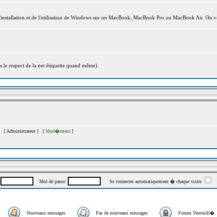
l'installation et de l'utilisation de Windows sur un MacBook, MacBook Pro ou MacBook Air. On va
s le respect de la net étiquette quand même).
�s [
Administrateur
] [
Mod�rateur
]
:
Mot de passe:
Se connecter automatiquement � chaque visite
Nouveaux messages
Pas de nouveaux messages
Forum Verrouill�