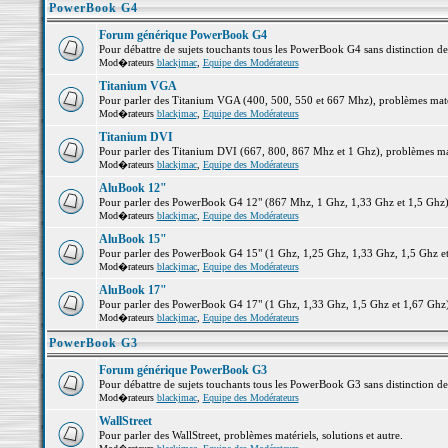
PowerBook G4
Forum générique PowerBook G4
Pour débattre de sujets touchants tous les PowerBook G4 sans distinction d
Mod�rateurs
blackjmac
,
Equipe des Modérateurs
Titanium VGA
Pour parler des Titanium VGA (400, 500, 550 et 667 Mhz), problèmes matéri
Mod�rateurs
blackjmac
,
Equipe des Modérateurs
Titanium DVI
Pour parler des Titanium DVI (667, 800, 867 Mhz et 1 Ghz), problèmes matér
Mod�rateurs
blackjmac
,
Equipe des Modérateurs
AluBook 12"
Pour parler des PowerBook G4 12" (867 Mhz, 1 Ghz, 1,33 Ghz et 1,5 Ghz), p
Mod�rateurs
blackjmac
,
Equipe des Modérateurs
AluBook 15"
Pour parler des PowerBook G4 15" (1 Ghz, 1,25 Ghz, 1,33 Ghz, 1,5 Ghz et 1
Mod�rateurs
blackjmac
,
Equipe des Modérateurs
AluBook 17"
Pour parler des PowerBook G4 17" (1 Ghz, 1,33 Ghz, 1,5 Ghz et 1,67 Ghz), 
Mod�rateurs
blackjmac
,
Equipe des Modérateurs
PowerBook G3
Forum générique PowerBook G3
Pour débattre de sujets touchants tous les PowerBook G3 sans distinction d
Mod�rateurs
blackjmac
,
Equipe des Modérateurs
WallStreet
Pour parler des WallStreet, problèmes matériels, solutions et autre.