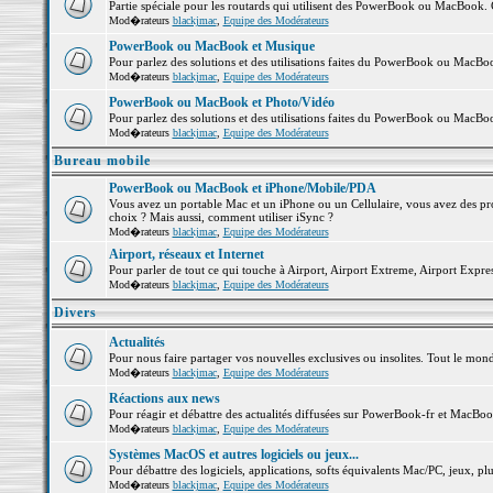
Partie spéciale pour les routards qui utilisent des PowerBook ou MacBook. Co
Mod�rateurs
blackjmac
,
Equipe des Modérateurs
PowerBook ou MacBook et Musique
Pour parlez des solutions et des utilisations faites du PowerBook ou MacB
Mod�rateurs
blackjmac
,
Equipe des Modérateurs
PowerBook ou MacBook et Photo/Vidéo
Pour parlez des solutions et des utilisations faites du PowerBook ou MacBo
Mod�rateurs
blackjmac
,
Equipe des Modérateurs
Bureau mobile
PowerBook ou MacBook et iPhone/Mobile/PDA
Vous avez un portable Mac et un iPhone ou un Cellulaire, vous avez des probl
choix ? Mais aussi, comment utiliser iSync ?
Mod�rateurs
blackjmac
,
Equipe des Modérateurs
Airport, réseaux et Internet
Pour parler de tout ce qui touche à Airport, Airport Extreme, Airport Express 
Mod�rateurs
blackjmac
,
Equipe des Modérateurs
Divers
Actualités
Pour nous faire partager vos nouvelles exclusives ou insolites. Tout le monde 
Mod�rateurs
blackjmac
,
Equipe des Modérateurs
Réactions aux news
Pour réagir et débattre des actualités diffusées sur PowerBook-fr et MacBoo
Mod�rateurs
blackjmac
,
Equipe des Modérateurs
Systèmes MacOS et autres logiciels ou jeux...
Pour débattre des logiciels, applications, softs équivalents Mac/PC, jeux, plu
Mod�rateurs
blackjmac
,
Equipe des Modérateurs