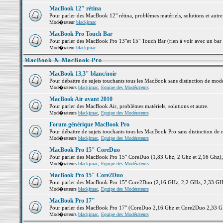
MacBook 12" rétina
Pour parler des MacBook 12" rétina, problèmes matériels, solutions et autre.
Mod�rateur
blackjmac
MacBook Pro Touch Bar
Pour parler des MacBook Pro 13"et 15" Touch Bar (rien à voir avec un bar ;-
Mod�rateur
blackjmac
MacBook & MacBook Pro
MacBook 13,3" blanc/noir
Pour débattre de sujets touchants tous les MacBook sans distinction de 
Mod�rateurs
blackjmac
,
Equipe des Modérateurs
MacBook Air avant 2010
Pour parler des MacBook Air, problèmes matériels, solutions et autre.
Mod�rateurs
blackjmac
,
Equipe des Modérateurs
Forum générique MacBook Pro
Pour débattre de sujets touchants tous les MacBook Pro sans distinction de 
Mod�rateurs
blackjmac
,
Equipe des Modérateurs
MacBook Pro 15" CoreDuo
Pour parler des MacBook Pro 15" CoreDuo (1,83 Ghz, 2 Ghz et 2,16 Ghz), pr
Mod�rateurs
blackjmac
,
Equipe des Modérateurs
MacBook Pro 15" Core2Duo
Pour parler des MacBook Pro 15" Core2Duo (2,16 GHz, 2,2 GHz, 2,33 GHz, 
Mod�rateurs
blackjmac
,
Equipe des Modérateurs
MacBook Pro 17"
Pour parler des MacBook Pro 17" (CoreDuo 2,16 Ghz et Core2Duo 2,33 GHz 
Mod�rateurs
blackjmac
,
Equipe des Modérateurs