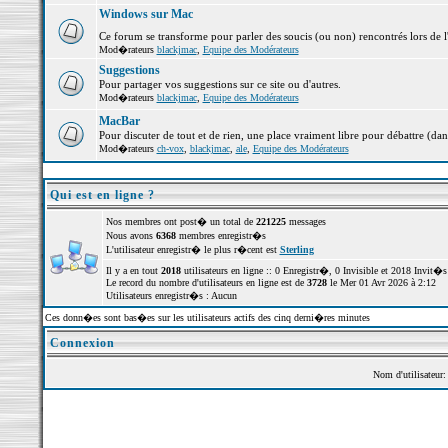
Windows sur Mac
Ce forum se transforme pour parler des soucis (ou non) rencontrés lors de 
Mod�rateurs
blackjmac
,
Equipe des Modérateurs
Suggestions
Pour partager vos suggestions sur ce site ou d'autres.
Mod�rateurs
blackjmac
,
Equipe des Modérateurs
MacBar
Pour discuter de tout et de rien, une place vraiment libre pour débattre (dan
Mod�rateurs
ch-vox
,
blackjmac
,
ale
,
Equipe des Modérateurs
Qui est en ligne ?
Nos membres ont post� un total de
221225
messages
Nous avons
6368
membres enregistr�s
L'utilisateur enregistr� le plus r�cent est
Sterling
Il y a en tout
2018
utilisateurs en ligne :: 0 Enregistr�, 0 Invisible et 2018 Invit
Le record du nombre d'utilisateurs en ligne est de
3728
le Mer 01 Avr 2026 à 2:12
Utilisateurs enregistr�s : Aucun
Ces donn�es sont bas�es sur les utilisateurs actifs des cinq derni�res minutes
Connexion
Nom d'utilisateur