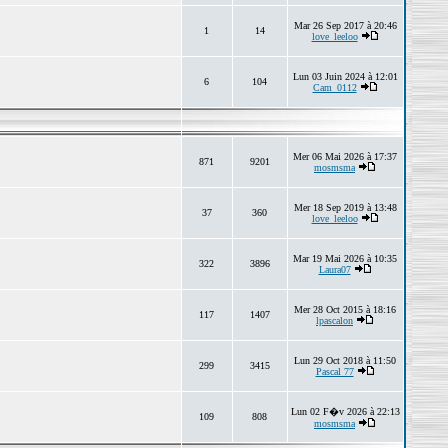
Mar 26 Sep 2017 à 20:46
1
14
love_leeloo
Lun 03 Juin 2024 à 12:01
6
104
Cam_0112
Mer 06 Mai 2026 à 17:37
871
9201
mosmsma
Mer 18 Sep 2019 à 13:48
37
360
love_leeloo
Mar 19 Mai 2026 à 10:35
322
3896
Laura07
Mer 28 Oct 2015 à 18:16
117
1407
lpascalon
Lun 29 Oct 2018 à 11:50
299
3415
Pascal 77
Lun 02 F�v 2026 à 22:13
109
808
mosmsma