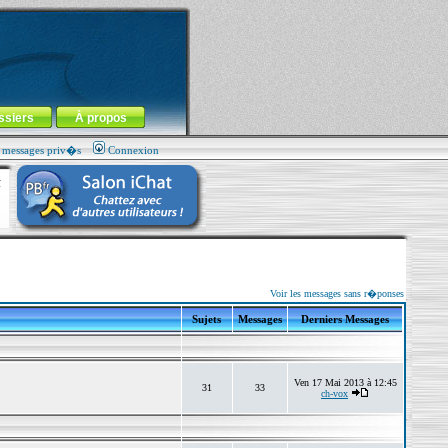
ssiers
À propos
s messages priv�s
Connexion
Voir les messages sans r�ponses
Sujets
Messages
Derniers Messages
Ven 17 Mai 2013 à 12:45
31
33
ch-vox