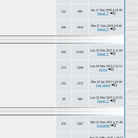
Jeu 17 Mai 2018 à 10:39
132
999
Pascal 77
Mer 27 Juin 2018 à 8:46
396
4419
Pascal 77
Lun 23 Mai 2022 à 11:04
918
12455
Pascal 77
Lun 04 Mar 2013 à 21:11
273
3390
ch-vox
Mar 18 Jan 2022 à 19:30
153
1372
love_leeloo
Lun 25 Mar 2019 à 12:53
39
386
Pascal 77
Mer 23 Juin 2021 à 11:46
476
5367
Switchiste
Mer 31 D�c 2025 à 19:57