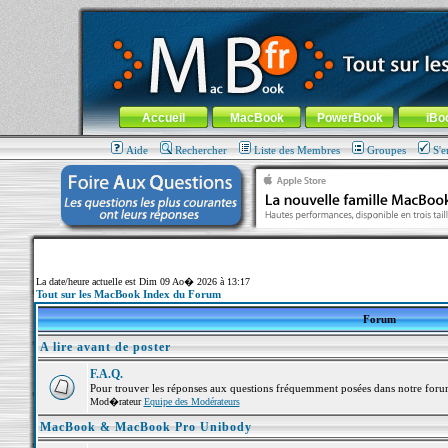
MacBook-fr.com : 100% Apple... 100% nomade !
Aller au contenu
-
Aller au menu général
-
Aller au menu de la
Menu général
Accueil
MacBook
PowerBook
iBo
Aide
Rechercher
Liste des Membres
Groupes
S'e
La date/heure actuelle est Dim 09 Ao� 2026 à 13:17
Tout sur les MacBook Index du Forum
Forum
A lire avant de poster
F.A.Q.
Pour trouver les réponses aux questions fréquemment posées dans notre foru
Mod�rateur
Equipe des Modérateurs
MacBook & MacBook Pro Unibody