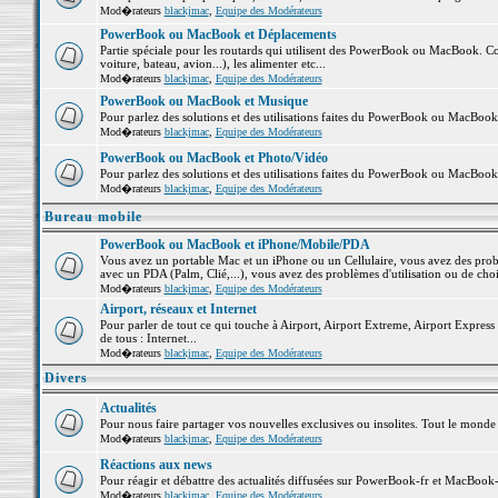
Mod�rateurs
blackjmac
,
Equipe des Modérateurs
PowerBook ou MacBook et Déplacements
Partie spéciale pour les routards qui utilisent des PowerBook ou MacBook. Co
voiture, bateau, avion...), les alimenter etc...
Mod�rateurs
blackjmac
,
Equipe des Modérateurs
PowerBook ou MacBook et Musique
Pour parlez des solutions et des utilisations faites du PowerBook ou MacBoo
Mod�rateurs
blackjmac
,
Equipe des Modérateurs
PowerBook ou MacBook et Photo/Vidéo
Pour parlez des solutions et des utilisations faites du PowerBook ou MacBook
Mod�rateurs
blackjmac
,
Equipe des Modérateurs
Bureau mobile
PowerBook ou MacBook et iPhone/Mobile/PDA
Vous avez un portable Mac et un iPhone ou un Cellulaire, vous avez des problè
avec un PDA (Palm, Clié,...), vous avez des problèmes d'utilisation ou de cho
Mod�rateurs
blackjmac
,
Equipe des Modérateurs
Airport, réseaux et Internet
Pour parler de tout ce qui touche à Airport, Airport Extreme, Airport Express e
de tous : Internet...
Mod�rateurs
blackjmac
,
Equipe des Modérateurs
Divers
Actualités
Pour nous faire partager vos nouvelles exclusives ou insolites. Tout le monde pe
Mod�rateurs
blackjmac
,
Equipe des Modérateurs
Réactions aux news
Pour réagir et débattre des actualités diffusées sur PowerBook-fr et MacBook-
Mod�rateurs
blackjmac
,
Equipe des Modérateurs