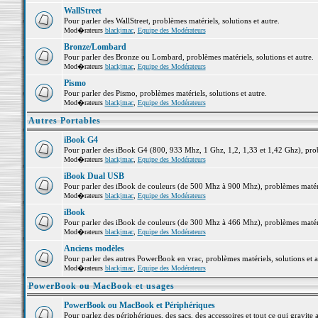
WallStreet
Pour parler des WallStreet, problèmes matériels, solutions et autre.
Mod�rateurs
blackjmac
,
Equipe des Modérateurs
Bronze/Lombard
Pour parler des Bronze ou Lombard, problèmes matériels, solutions et autre.
Mod�rateurs
blackjmac
,
Equipe des Modérateurs
Pismo
Pour parler des Pismo, problèmes matériels, solutions et autre.
Mod�rateurs
blackjmac
,
Equipe des Modérateurs
Autres Portables
iBook G4
Pour parler des iBook G4 (800, 933 Mhz, 1 Ghz, 1,2, 1,33 et 1,42 Ghz), probl
Mod�rateurs
blackjmac
,
Equipe des Modérateurs
iBook Dual USB
Pour parler des iBook de couleurs (de 500 Mhz à 900 Mhz), problèmes matériel
Mod�rateurs
blackjmac
,
Equipe des Modérateurs
iBook
Pour parler des iBook de couleurs (de 300 Mhz à 466 Mhz), problèmes matériel
Mod�rateurs
blackjmac
,
Equipe des Modérateurs
Anciens modèles
Pour parler des autres PowerBook en vrac, problèmes matériels, solutions et a
Mod�rateurs
blackjmac
,
Equipe des Modérateurs
PowerBook ou MacBook et usages
PowerBook ou MacBook et Périphériques
Pour parlez des périphériques, des sacs, des accessoires et tout ce qui grav