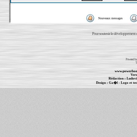
Nouveaux messages
Pour soutenir le développement du
Powered b
T
www.powerboo
Vers
Rédaction :
Ludovi
Design :
Ga�l
- Logo et te
Informations :
PowerBook
-
MacBook Pro
-
i