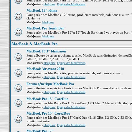
Pour parler des MacBook Air 11" et 13" (gamme 2010, 2011 et 2012), problème
Mod�rateurs
blackjmac
,
Equipe des Modérateurs
MacBook 12" rétina
Pour parler des MacBook 12" rétina, problèmes matériels, solutions et autre. 
clavier ;-)
Mod�rateur
blackjmac
MacBook Pro Touch Bar
Pour parler des MacBook Pro 13"et 15" Touch Bar (rien à voir avec un bar ;-) 
Mod�rateur
blackjmac
MacBook & MacBook Pro
MacBook 13,3" blanc/noir
Pour débattre de sujets touchants tous les MacBook sans distinction de mo
GHz, 2,16 GHz, 2,2 GHz ou 2,4 GHz).
Mod�rateurs
blackjmac
,
Equipe des Modérateurs
MacBook Air avant 2010
Pour parler des MacBook Air, problèmes matériels, solutions et autre.
Mod�rateurs
blackjmac
,
Equipe des Modérateurs
Forum générique MacBook Pro
Pour débattre de sujets touchants tous les MacBook Pro sans distinction de mo
Mod�rateurs
blackjmac
,
Equipe des Modérateurs
MacBook Pro 15" CoreDuo
Pour parler des MacBook Pro 15" CoreDuo (1,83 Ghz, 2 Ghz et 2,16 Ghz), pro
Mod�rateurs
blackjmac
,
Equipe des Modérateurs
MacBook Pro 15" Core2Duo
Pour parler des MacBook Pro 15" Core2Duo (2,16 GHz, 2,2 GHz, 2,33 GHz, 
solutions et autre.
Mod�rateurs
blackjmac
,
Equipe des Modérateurs
MacBook Pro 17"