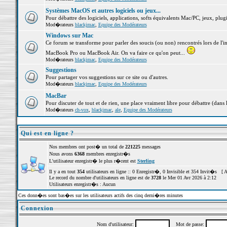
Systèmes MacOS et autres logiciels ou jeux...
Pour débattre des logiciels, applications, softs équivalents Mac/PC, jeux, plugi
Mod�rateurs
blackjmac
,
Equipe des Modérateurs
Windows sur Mac
Ce forum se transforme pour parler des soucis (ou non) rencontrés lors de l'i
MacBook Pro ou MacBook Air. On va faire ce qu'on peut...
Mod�rateurs
blackjmac
,
Equipe des Modérateurs
Suggestions
Pour partager vos suggestions sur ce site ou d'autres.
Mod�rateurs
blackjmac
,
Equipe des Modérateurs
MacBar
Pour discuter de tout et de rien, une place vraiment libre pour débattre (dans 
Mod�rateurs
ch-vox
,
blackjmac
,
ale
,
Equipe des Modérateurs
Qui est en ligne ?
Nos membres ont post� un total de
221225
messages
Nous avons
6368
membres enregistr�s
L'utilisateur enregistr� le plus r�cent est
Sterling
Il y a en tout
354
utilisateurs en ligne :: 0 Enregistr�, 0 Invisible et 354 Invit�s [
A
Le record du nombre d'utilisateurs en ligne est de
3728
le Mer 01 Avr 2026 à 2:12
Utilisateurs enregistr�s : Aucun
Ces donn�es sont bas�es sur les utilisateurs actifs des cinq derni�res minutes
Connexion
Nom d'utilisateur:
Mot de passe: