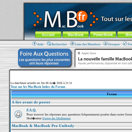
MacBook-fr.com : 100% Apple... 100% nomade !
Aller au contenu
-
Aller au menu général
-
Aller au menu de la
Menu général
Accueil
MacBook
PowerBook
iBo
Aide
Rechercher
Liste des Membres
Groupes
S'e
La date/heure actuelle est Jeu 06 Ao� 2026 à 21:51
Tout sur les MacBook Index du Forum
Forum
A lire avant de poster
F.A.Q.
Pour trouver les réponses aux questions fréquemment posées dans notre foru
Mod�rateur
Equipe des Modérateurs
MacBook & MacBook Pro Unibody