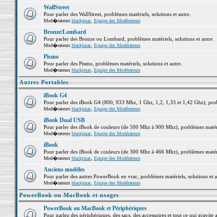
WallStreet
Pour parler des WallStreet, problèmes matériels, solutions et autre.
Mod�rateurs
blackjmac
,
Equipe des Modérateurs
Bronze/Lombard
Pour parler des Bronze ou Lombard, problèmes matériels, solutions et autre.
Mod�rateurs
blackjmac
,
Equipe des Modérateurs
Pismo
Pour parler des Pismo, problèmes matériels, solutions et autre.
Mod�rateurs
blackjmac
,
Equipe des Modérateurs
Autres Portables
iBook G4
Pour parler des iBook G4 (800, 933 Mhz, 1 Ghz, 1,2, 1,33 et 1,42 Ghz), probl
Mod�rateurs
blackjmac
,
Equipe des Modérateurs
iBook Dual USB
Pour parler des iBook de couleurs (de 500 Mhz à 900 Mhz), problèmes matériel
Mod�rateurs
blackjmac
,
Equipe des Modérateurs
iBook
Pour parler des iBook de couleurs (de 300 Mhz à 466 Mhz), problèmes matériel
Mod�rateurs
blackjmac
,
Equipe des Modérateurs
Anciens modèles
Pour parler des autres PowerBook en vrac, problèmes matériels, solutions et a
Mod�rateurs
blackjmac
,
Equipe des Modérateurs
PowerBook ou MacBook et usages
PowerBook ou MacBook et Périphériques
Pour parlez des périphériques, des sacs, des accessoires et tout ce qui grav