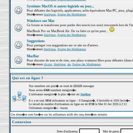
Systèmes MacOS et autres logiciels ou jeux...
Pour débattre des logiciels, applications, softs équivalents Mac/PC, jeux, plugi
Mod�rateurs
blackjmac
,
Equipe des Modérateurs
Windows sur Mac
Ce forum se transforme pour parler des soucis (ou non) rencontrés lors de l'i
MacBook Pro ou MacBook Air. On va faire ce qu'on peut...
Mod�rateurs
blackjmac
,
Equipe des Modérateurs
Suggestions
Pour partager vos suggestions sur ce site ou d'autres.
Mod�rateurs
blackjmac
,
Equipe des Modérateurs
MacBar
Pour discuter de tout et de rien, une place vraiment libre pour débattre (dans 
Mod�rateurs
ch-vox
,
blackjmac
,
ale
,
Equipe des Modérateurs
Qui est en ligne ?
Nos membres ont post� un total de
221225
messages
Nous avons
6368
membres enregistr�s
L'utilisateur enregistr� le plus r�cent est
Sterling
Il y a en tout
1054
utilisateurs en ligne :: 0 Enregistr�, 0 Invisible et 1054 Invit�s 
Le record du nombre d'utilisateurs en ligne est de
3728
le Mer 01 Avr 2026 à 2:12
Utilisateurs enregistr�s : Aucun
Ces donn�es sont bas�es sur les utilisateurs actifs des cinq derni�res minutes
Connexion
Nom d'utilisateur:
Mot de passe: