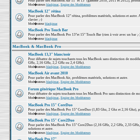
Pour parler des MacBook Air 11" et 13" (gamme 2010, 2011 et 2012), problème
Mod�rateurs
blackjmac
,
Equipe des Modérateurs
MacBook 12" rétina
Pour parler des MacBook 12" rétina, problèmes matériels, solutions et autre. 
clavier ;-)
Mod�rateur
blackjmac
MacBook Pro Touch Bar
Pour parler des MacBook Pro 13"et 15" Touch Bar (rien à voir avec un bar ;-) 
Mod�rateur
blackjmac
MacBook & MacBook Pro
MacBook 13,3" blanc/noir
Pour débattre de sujets touchants tous les MacBook sans distinction de mo
GHz, 2,16 GHz, 2,2 GHz ou 2,4 GHz).
Mod�rateurs
blackjmac
,
Equipe des Modérateurs
MacBook Air avant 2010
Pour parler des MacBook Air, problèmes matériels, solutions et autre.
Mod�rateurs
blackjmac
,
Equipe des Modérateurs
Forum générique MacBook Pro
Pour débattre de sujets touchants tous les MacBook Pro sans distinction de mo
Mod�rateurs
blackjmac
,
Equipe des Modérateurs
MacBook Pro 15" CoreDuo
Pour parler des MacBook Pro 15" CoreDuo (1,83 Ghz, 2 Ghz et 2,16 Ghz), pro
Mod�rateurs
blackjmac
,
Equipe des Modérateurs
MacBook Pro 15" Core2Duo
Pour parler des MacBook Pro 15" Core2Duo (2,16 GHz, 2,2 GHz, 2,33 GHz, 
solutions et autre.
Mod�rateurs
blackjmac
,
Equipe des Modérateurs
MacBook Pro 17"