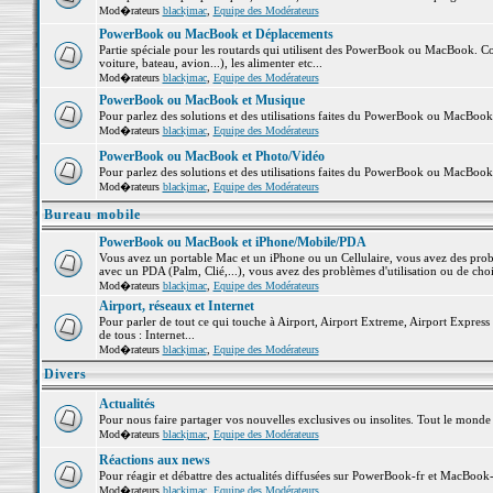
Mod�rateurs
blackjmac
,
Equipe des Modérateurs
PowerBook ou MacBook et Déplacements
Partie spéciale pour les routards qui utilisent des PowerBook ou MacBook. Co
voiture, bateau, avion...), les alimenter etc...
Mod�rateurs
blackjmac
,
Equipe des Modérateurs
PowerBook ou MacBook et Musique
Pour parlez des solutions et des utilisations faites du PowerBook ou MacBoo
Mod�rateurs
blackjmac
,
Equipe des Modérateurs
PowerBook ou MacBook et Photo/Vidéo
Pour parlez des solutions et des utilisations faites du PowerBook ou MacBook
Mod�rateurs
blackjmac
,
Equipe des Modérateurs
Bureau mobile
PowerBook ou MacBook et iPhone/Mobile/PDA
Vous avez un portable Mac et un iPhone ou un Cellulaire, vous avez des problè
avec un PDA (Palm, Clié,...), vous avez des problèmes d'utilisation ou de cho
Mod�rateurs
blackjmac
,
Equipe des Modérateurs
Airport, réseaux et Internet
Pour parler de tout ce qui touche à Airport, Airport Extreme, Airport Express e
de tous : Internet...
Mod�rateurs
blackjmac
,
Equipe des Modérateurs
Divers
Actualités
Pour nous faire partager vos nouvelles exclusives ou insolites. Tout le monde pe
Mod�rateurs
blackjmac
,
Equipe des Modérateurs
Réactions aux news
Pour réagir et débattre des actualités diffusées sur PowerBook-fr et MacBook-
Mod�rateurs
blackjmac
,
Equipe des Modérateurs