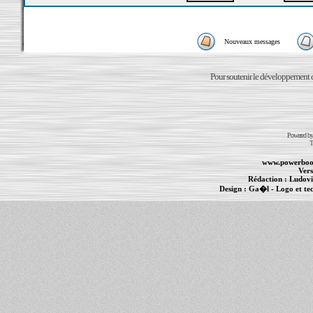
Nouveaux messages
Pour soutenir le développement du
Powered b
T
www.powerboo
Vers
Rédaction :
Ludovi
Design :
Ga�l
- Logo et te
Informations :
PowerBook
-
MacBook Pro
-
i