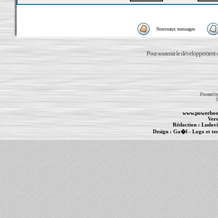
Nouveaux messages
Pour soutenir le développement du
Powered b
T
www.powerboo
Vers
Rédaction :
Ludovi
Design :
Ga�l
- Logo et te
Informations :
PowerBook
-
MacBook Pro
-
i