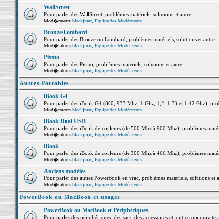
WallStreet
Pour parler des WallStreet, problèmes matériels, solutions et autre.
Mod�rateurs
blackjmac
,
Equipe des Modérateurs
Bronze/Lombard
Pour parler des Bronze ou Lombard, problèmes matériels, solutions et autre.
Mod�rateurs
blackjmac
,
Equipe des Modérateurs
Pismo
Pour parler des Pismo, problèmes matériels, solutions et autre.
Mod�rateurs
blackjmac
,
Equipe des Modérateurs
Autres Portables
iBook G4
Pour parler des iBook G4 (800, 933 Mhz, 1 Ghz, 1,2, 1,33 et 1,42 Ghz), probl
Mod�rateurs
blackjmac
,
Equipe des Modérateurs
iBook Dual USB
Pour parler des iBook de couleurs (de 500 Mhz à 900 Mhz), problèmes matériel
Mod�rateurs
blackjmac
,
Equipe des Modérateurs
iBook
Pour parler des iBook de couleurs (de 300 Mhz à 466 Mhz), problèmes matériel
Mod�rateurs
blackjmac
,
Equipe des Modérateurs
Anciens modèles
Pour parler des autres PowerBook en vrac, problèmes matériels, solutions et a
Mod�rateurs
blackjmac
,
Equipe des Modérateurs
PowerBook ou MacBook et usages
PowerBook ou MacBook et Périphériques
Pour parlez des périphériques, des sacs, des accessoires et tout ce qui grav