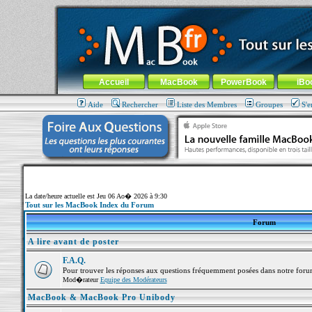
MacBook-fr.com : 100% Apple... 100% nomade !
Aller au contenu
-
Aller au menu général
-
Aller au menu de la
Menu général
Accueil
MacBook
PowerBook
iBo
Aide
Rechercher
Liste des Membres
Groupes
S'e
La date/heure actuelle est Jeu 06 Ao� 2026 à 9:30
Tout sur les MacBook Index du Forum
Forum
A lire avant de poster
F.A.Q.
Pour trouver les réponses aux questions fréquemment posées dans notre foru
Mod�rateur
Equipe des Modérateurs
MacBook & MacBook Pro Unibody