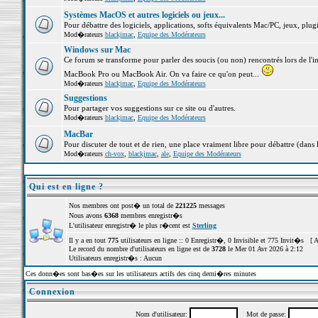
Systèmes MacOS et autres logiciels ou jeux...
Pour débattre des logiciels, applications, softs équivalents Mac/PC, jeux, plugi
Mod�rateurs
blackjmac
,
Equipe des Modérateurs
Windows sur Mac
Ce forum se transforme pour parler des soucis (ou non) rencontrés lors de l'i
MacBook Pro ou MacBook Air. On va faire ce qu'on peut...
Mod�rateurs
blackjmac
,
Equipe des Modérateurs
Suggestions
Pour partager vos suggestions sur ce site ou d'autres.
Mod�rateurs
blackjmac
,
Equipe des Modérateurs
MacBar
Pour discuter de tout et de rien, une place vraiment libre pour débattre (dans 
Mod�rateurs
ch-vox
,
blackjmac
,
ale
,
Equipe des Modérateurs
Qui est en ligne ?
Nos membres ont post� un total de
221225
messages
Nous avons
6368
membres enregistr�s
L'utilisateur enregistr� le plus r�cent est
Sterling
Il y a en tout
775
utilisateurs en ligne :: 0 Enregistr�, 0 Invisible et 775 Invit�s [
A
Le record du nombre d'utilisateurs en ligne est de
3728
le Mer 01 Avr 2026 à 2:12
Utilisateurs enregistr�s : Aucun
Ces donn�es sont bas�es sur les utilisateurs actifs des cinq derni�res minutes
Connexion
Nom d'utilisateur:
Mot de passe: