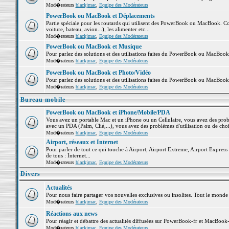
Mod�rateurs
blackjmac
,
Equipe des Modérateurs
PowerBook ou MacBook et Déplacements
Partie spéciale pour les routards qui utilisent des PowerBook ou MacBook. Co
voiture, bateau, avion...), les alimenter etc...
Mod�rateurs
blackjmac
,
Equipe des Modérateurs
PowerBook ou MacBook et Musique
Pour parlez des solutions et des utilisations faites du PowerBook ou MacBoo
Mod�rateurs
blackjmac
,
Equipe des Modérateurs
PowerBook ou MacBook et Photo/Vidéo
Pour parlez des solutions et des utilisations faites du PowerBook ou MacBook
Mod�rateurs
blackjmac
,
Equipe des Modérateurs
Bureau mobile
PowerBook ou MacBook et iPhone/Mobile/PDA
Vous avez un portable Mac et un iPhone ou un Cellulaire, vous avez des problè
avec un PDA (Palm, Clié,...), vous avez des problèmes d'utilisation ou de cho
Mod�rateurs
blackjmac
,
Equipe des Modérateurs
Airport, réseaux et Internet
Pour parler de tout ce qui touche à Airport, Airport Extreme, Airport Express e
de tous : Internet...
Mod�rateurs
blackjmac
,
Equipe des Modérateurs
Divers
Actualités
Pour nous faire partager vos nouvelles exclusives ou insolites. Tout le monde pe
Mod�rateurs
blackjmac
,
Equipe des Modérateurs
Réactions aux news
Pour réagir et débattre des actualités diffusées sur PowerBook-fr et MacBook-
Mod�rateurs
blackjmac
,
Equipe des Modérateurs