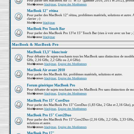
Pour parler des MacBook Air 11" et 13" (gamme 2010, 2011 et 2012), problème
Mod�rateurs
blackjmac
,
Equipe des Modérateurs
MacBook 12" rétina
Pour parler des MacBook 12" rétina, problèmes matériels, solutions et autre. 
clavier ;-)
Mod�rateur
blackjmac
MacBook Pro Touch Bar
Pour parler des MacBook Pro 13"et 15" Touch Bar (rien à voir avec un bar ;-) 
Mod�rateur
blackjmac
MacBook & MacBook Pro
MacBook 13,3" blanc/noir
Pour débattre de sujets touchants tous les MacBook sans distinction de mo
GHz, 2,16 GHz, 2,2 GHz ou 2,4 GHz).
Mod�rateurs
blackjmac
,
Equipe des Modérateurs
MacBook Air avant 2010
Pour parler des MacBook Air, problèmes matériels, solutions et autre.
Mod�rateurs
blackjmac
,
Equipe des Modérateurs
Forum générique MacBook Pro
Pour débattre de sujets touchants tous les MacBook Pro sans distinction de mo
Mod�rateurs
blackjmac
,
Equipe des Modérateurs
MacBook Pro 15" CoreDuo
Pour parler des MacBook Pro 15" CoreDuo (1,83 Ghz, 2 Ghz et 2,16 Ghz), pro
Mod�rateurs
blackjmac
,
Equipe des Modérateurs
MacBook Pro 15" Core2Duo
Pour parler des MacBook Pro 15" Core2Duo (2,16 GHz, 2,2 GHz, 2,33 GHz, 
solutions et autre.
Mod�rateurs
blackjmac
,
Equipe des Modérateurs
MacBook Pro 17"