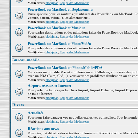
Mod�rateurs
blackjmac
,
Equipe des Modérateurs
PowerBook ou MacBook et Déplacements
Partie spéciale pour les routards qui utilisent des PowerBook ou MacBook. Co
voiture, bateau, avion...), les alimenter etc...
Mod�rateurs
blackjmac
,
Equipe des Modérateurs
PowerBook ou MacBook et Musique
Pour parlez des solutions et des utilisations faites du PowerBook ou MacBoo
Mod�rateurs
blackjmac
,
Equipe des Modérateurs
PowerBook ou MacBook et Photo/Vidéo
Pour parlez des solutions et des utilisations faites du PowerBook ou MacBook
Mod�rateurs
blackjmac
,
Equipe des Modérateurs
Bureau mobile
PowerBook ou MacBook et iPhone/Mobile/PDA
Vous avez un portable Mac et un iPhone ou un Cellulaire, vous avez des problè
avec un PDA (Palm, Clié,...), vous avez des problèmes d'utilisation ou de cho
Mod�rateurs
blackjmac
,
Equipe des Modérateurs
Airport, réseaux et Internet
Pour parler de tout ce qui touche à Airport, Airport Extreme, Airport Express e
de tous : Internet...
Mod�rateurs
blackjmac
,
Equipe des Modérateurs
Divers
Actualités
Pour nous faire partager vos nouvelles exclusives ou insolites. Tout le monde pe
Mod�rateurs
blackjmac
,
Equipe des Modérateurs
Réactions aux news
Pour réagir et débattre des actualités diffusées sur PowerBook-fr et MacBook-
Mod�rateurs
blackjmac
,
Equipe des Modérateurs