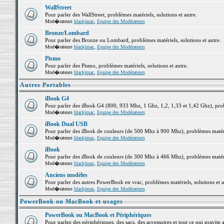
WallStreet
Pour parler des WallStreet, problèmes matériels, solutions et autre.
Mod�rateurs
blackjmac
,
Equipe des Modérateurs
Bronze/Lombard
Pour parler des Bronze ou Lombard, problèmes matériels, solutions et autre.
Mod�rateurs
blackjmac
,
Equipe des Modérateurs
Pismo
Pour parler des Pismo, problèmes matériels, solutions et autre.
Mod�rateurs
blackjmac
,
Equipe des Modérateurs
Autres Portables
iBook G4
Pour parler des iBook G4 (800, 933 Mhz, 1 Ghz, 1,2, 1,33 et 1,42 Ghz), probl
Mod�rateurs
blackjmac
,
Equipe des Modérateurs
iBook Dual USB
Pour parler des iBook de couleurs (de 500 Mhz à 900 Mhz), problèmes matériel
Mod�rateurs
blackjmac
,
Equipe des Modérateurs
iBook
Pour parler des iBook de couleurs (de 300 Mhz à 466 Mhz), problèmes matériel
Mod�rateurs
blackjmac
,
Equipe des Modérateurs
Anciens modèles
Pour parler des autres PowerBook en vrac, problèmes matériels, solutions et a
Mod�rateurs
blackjmac
,
Equipe des Modérateurs
PowerBook ou MacBook et usages
PowerBook ou MacBook et Périphériques
Pour parlez des périphériques, des sacs, des accessoires et tout ce qui grav