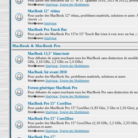
Pour parler des MacBook Air 11" et 13" (gamme 2010, 2011 et 2012), problème
Mod�rateurs
blackjmac
,
Equipe des Modérateurs
MacBook 12" rétina
Pour parler des MacBook 12" rétina, problèmes matériels, solutions et autre. 
clavier ;-)
Mod�rateur
blackjmac
MacBook Pro Touch Bar
Pour parler des MacBook Pro 13"et 15" Touch Bar (rien à voir avec un bar ;-) 
Mod�rateur
blackjmac
MacBook & MacBook Pro
MacBook 13,3" blanc/noir
Pour débattre de sujets touchants tous les MacBook sans distinction de mo
GHz, 2,16 GHz, 2,2 GHz ou 2,4 GHz).
Mod�rateurs
blackjmac
,
Equipe des Modérateurs
MacBook Air avant 2010
Pour parler des MacBook Air, problèmes matériels, solutions et autre.
Mod�rateurs
blackjmac
,
Equipe des Modérateurs
Forum générique MacBook Pro
Pour débattre de sujets touchants tous les MacBook Pro sans distinction de mo
Mod�rateurs
blackjmac
,
Equipe des Modérateurs
MacBook Pro 15" CoreDuo
Pour parler des MacBook Pro 15" CoreDuo (1,83 Ghz, 2 Ghz et 2,16 Ghz), pro
Mod�rateurs
blackjmac
,
Equipe des Modérateurs
MacBook Pro 15" Core2Duo
Pour parler des MacBook Pro 15" Core2Duo (2,16 GHz, 2,2 GHz, 2,33 GHz, 
solutions et autre.
Mod�rateurs
blackjmac
,
Equipe des Modérateurs
MacBook Pro 17"