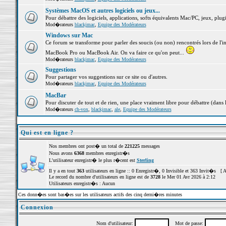
Systèmes MacOS et autres logiciels ou jeux...
Pour débattre des logiciels, applications, softs équivalents Mac/PC, jeux, plugi
Mod�rateurs
blackjmac
,
Equipe des Modérateurs
Windows sur Mac
Ce forum se transforme pour parler des soucis (ou non) rencontrés lors de l'i
MacBook Pro ou MacBook Air. On va faire ce qu'on peut...
Mod�rateurs
blackjmac
,
Equipe des Modérateurs
Suggestions
Pour partager vos suggestions sur ce site ou d'autres.
Mod�rateurs
blackjmac
,
Equipe des Modérateurs
MacBar
Pour discuter de tout et de rien, une place vraiment libre pour débattre (dans 
Mod�rateurs
ch-vox
,
blackjmac
,
ale
,
Equipe des Modérateurs
Qui est en ligne ?
Nos membres ont post� un total de
221225
messages
Nous avons
6368
membres enregistr�s
L'utilisateur enregistr� le plus r�cent est
Sterling
Il y a en tout
363
utilisateurs en ligne :: 0 Enregistr�, 0 Invisible et 363 Invit�s [
A
Le record du nombre d'utilisateurs en ligne est de
3728
le Mer 01 Avr 2026 à 2:12
Utilisateurs enregistr�s : Aucun
Ces donn�es sont bas�es sur les utilisateurs actifs des cinq derni�res minutes
Connexion
Nom d'utilisateur:
Mot de passe: