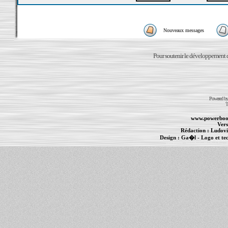
Nouveaux messages
Pour soutenir le développement du
Powered b
T
www.powerboo
Vers
Rédaction :
Ludovi
Design :
Ga�l
- Logo et te
Informations :
PowerBook
-
MacBook Pro
-
i