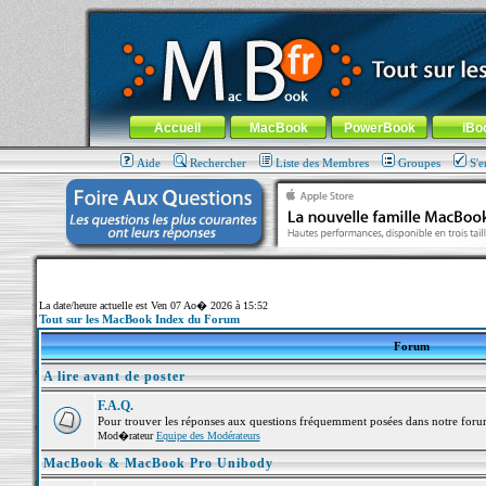
MacBook-fr.com : 100% Apple... 100% nomade !
Aller au contenu
-
Aller au menu général
-
Aller au menu de la
Menu général
Accueil
MacBook
PowerBook
iBo
Aide
Rechercher
Liste des Membres
Groupes
S'e
La date/heure actuelle est Ven 07 Ao� 2026 à 15:52
Tout sur les MacBook Index du Forum
Forum
A lire avant de poster
F.A.Q.
Pour trouver les réponses aux questions fréquemment posées dans notre foru
Mod�rateur
Equipe des Modérateurs
MacBook & MacBook Pro Unibody