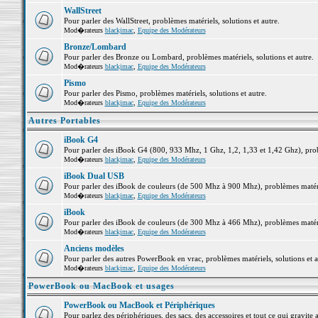
WallStreet
Pour parler des WallStreet, problèmes matériels, solutions et autre.
Mod�rateurs
blackjmac
,
Equipe des Modérateurs
Bronze/Lombard
Pour parler des Bronze ou Lombard, problèmes matériels, solutions et autre.
Mod�rateurs
blackjmac
,
Equipe des Modérateurs
Pismo
Pour parler des Pismo, problèmes matériels, solutions et autre.
Mod�rateurs
blackjmac
,
Equipe des Modérateurs
Autres Portables
iBook G4
Pour parler des iBook G4 (800, 933 Mhz, 1 Ghz, 1,2, 1,33 et 1,42 Ghz), probl
Mod�rateurs
blackjmac
,
Equipe des Modérateurs
iBook Dual USB
Pour parler des iBook de couleurs (de 500 Mhz à 900 Mhz), problèmes matériel
Mod�rateurs
blackjmac
,
Equipe des Modérateurs
iBook
Pour parler des iBook de couleurs (de 300 Mhz à 466 Mhz), problèmes matériel
Mod�rateurs
blackjmac
,
Equipe des Modérateurs
Anciens modèles
Pour parler des autres PowerBook en vrac, problèmes matériels, solutions et a
Mod�rateurs
blackjmac
,
Equipe des Modérateurs
PowerBook ou MacBook et usages
PowerBook ou MacBook et Périphériques
Pour parlez des périphériques, des sacs, des accessoires et tout ce qui grav