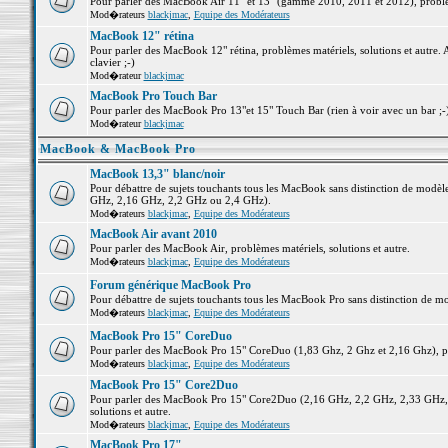
Pour parler des MacBook Air 11" et 13" (gamme 2010, 2011 et 2012), problème
Mod�rateurs
blackjmac
,
Equipe des Modérateurs
MacBook 12" rétina
Pour parler des MacBook 12" rétina, problèmes matériels, solutions et autre. 
clavier ;-)
Mod�rateur
blackjmac
MacBook Pro Touch Bar
Pour parler des MacBook Pro 13"et 15" Touch Bar (rien à voir avec un bar ;-) 
Mod�rateur
blackjmac
MacBook & MacBook Pro
MacBook 13,3" blanc/noir
Pour débattre de sujets touchants tous les MacBook sans distinction de mo
GHz, 2,16 GHz, 2,2 GHz ou 2,4 GHz).
Mod�rateurs
blackjmac
,
Equipe des Modérateurs
MacBook Air avant 2010
Pour parler des MacBook Air, problèmes matériels, solutions et autre.
Mod�rateurs
blackjmac
,
Equipe des Modérateurs
Forum générique MacBook Pro
Pour débattre de sujets touchants tous les MacBook Pro sans distinction de mo
Mod�rateurs
blackjmac
,
Equipe des Modérateurs
MacBook Pro 15" CoreDuo
Pour parler des MacBook Pro 15" CoreDuo (1,83 Ghz, 2 Ghz et 2,16 Ghz), pro
Mod�rateurs
blackjmac
,
Equipe des Modérateurs
MacBook Pro 15" Core2Duo
Pour parler des MacBook Pro 15" Core2Duo (2,16 GHz, 2,2 GHz, 2,33 GHz, 
solutions et autre.
Mod�rateurs
blackjmac
,
Equipe des Modérateurs
MacBook Pro 17"