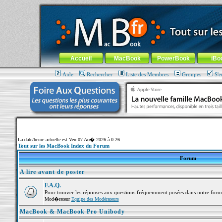
MacBook-fr.com : 100% Apple... 100% nomade !
Aller au contenu
-
Aller au menu général
-
Aller au menu de la
Menu général
Accueil
MacBook
PowerBook
iBo
Aide
Rechercher
Liste des Membres
Groupes
S'e
La date/heure actuelle est Ven 07 Ao� 2026 à 0:26
Tout sur les MacBook Index du Forum
Forum
A lire avant de poster
F.A.Q.
Pour trouver les réponses aux questions fréquemment posées dans notre foru
Mod�rateur
Equipe des Modérateurs
MacBook & MacBook Pro Unibody