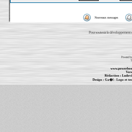
Nouveaux messages
Pour soutenir le développement du
Powered b
T
www.powerboo
Vers
Rédaction :
Ludovi
Design :
Ga�l
- Logo et te
Informations :
PowerBook
-
MacBook Pro
-
i