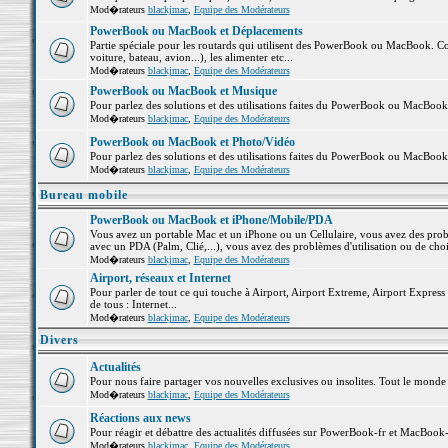
Mod�rateurs
blackjmac
,
Equipe des Modérateurs
PowerBook ou MacBook et Déplacements
Partie spéciale pour les routards qui utilisent des PowerBook ou MacBook. Co
voiture, bateau, avion...), les alimenter etc...
Mod�rateurs
blackjmac
,
Equipe des Modérateurs
PowerBook ou MacBook et Musique
Pour parlez des solutions et des utilisations faites du PowerBook ou MacBoo
Mod�rateurs
blackjmac
,
Equipe des Modérateurs
PowerBook ou MacBook et Photo/Vidéo
Pour parlez des solutions et des utilisations faites du PowerBook ou MacBook
Mod�rateurs
blackjmac
,
Equipe des Modérateurs
Bureau mobile
PowerBook ou MacBook et iPhone/Mobile/PDA
Vous avez un portable Mac et un iPhone ou un Cellulaire, vous avez des problè
avec un PDA (Palm, Clié,...), vous avez des problèmes d'utilisation ou de cho
Mod�rateurs
blackjmac
,
Equipe des Modérateurs
Airport, réseaux et Internet
Pour parler de tout ce qui touche à Airport, Airport Extreme, Airport Express e
de tous : Internet...
Mod�rateurs
blackjmac
,
Equipe des Modérateurs
Divers
Actualités
Pour nous faire partager vos nouvelles exclusives ou insolites. Tout le monde pe
Mod�rateurs
blackjmac
,
Equipe des Modérateurs
Réactions aux news
Pour réagir et débattre des actualités diffusées sur PowerBook-fr et MacBook-
Mod�rateurs
blackjmac
,
Equipe des Modérateurs