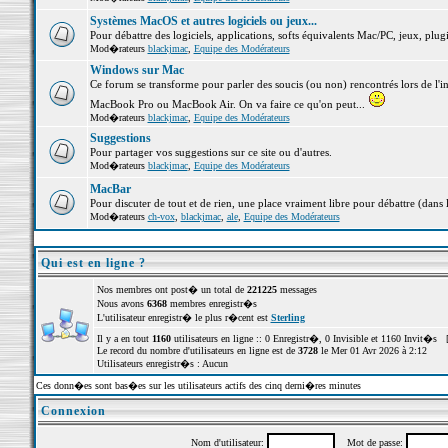
Systèmes MacOS et autres logiciels ou jeux...
Pour débattre des logiciels, applications, softs équivalents Mac/PC, jeux, plugi
Mod�rateurs
blackjmac
,
Equipe des Modérateurs
Windows sur Mac
Ce forum se transforme pour parler des soucis (ou non) rencontrés lors de l'i
MacBook Pro ou MacBook Air. On va faire ce qu'on peut...
Mod�rateurs
blackjmac
,
Equipe des Modérateurs
Suggestions
Pour partager vos suggestions sur ce site ou d'autres.
Mod�rateurs
blackjmac
,
Equipe des Modérateurs
MacBar
Pour discuter de tout et de rien, une place vraiment libre pour débattre (dans 
Mod�rateurs
ch-vox
,
blackjmac
,
ale
,
Equipe des Modérateurs
Qui est en ligne ?
Nos membres ont post� un total de
221225
messages
Nous avons
6368
membres enregistr�s
L'utilisateur enregistr� le plus r�cent est
Sterling
Il y a en tout
1160
utilisateurs en ligne :: 0 Enregistr�, 0 Invisible et 1160 Invit�s 
Le record du nombre d'utilisateurs en ligne est de
3728
le Mer 01 Avr 2026 à 2:12
Utilisateurs enregistr�s : Aucun
Ces donn�es sont bas�es sur les utilisateurs actifs des cinq derni�res minutes
Connexion
Nom d'utilisateur:
Mot de passe: