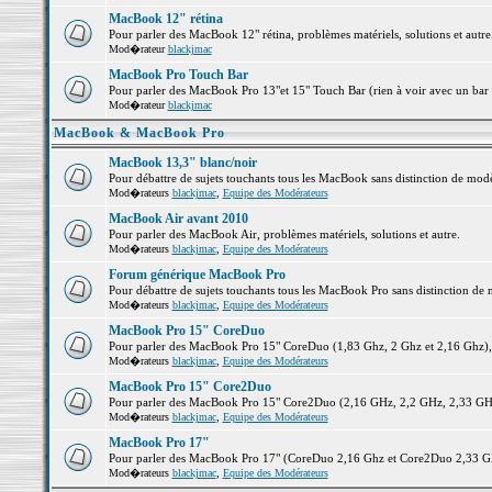
MacBook 12" rétina
Pour parler des MacBook 12" rétina, problèmes matériels, solutions et autre.
Mod�rateur
blackjmac
MacBook Pro Touch Bar
Pour parler des MacBook Pro 13"et 15" Touch Bar (rien à voir avec un bar ;-
Mod�rateur
blackjmac
MacBook & MacBook Pro
MacBook 13,3" blanc/noir
Pour débattre de sujets touchants tous les MacBook sans distinction de 
Mod�rateurs
blackjmac
,
Equipe des Modérateurs
MacBook Air avant 2010
Pour parler des MacBook Air, problèmes matériels, solutions et autre.
Mod�rateurs
blackjmac
,
Equipe des Modérateurs
Forum générique MacBook Pro
Pour débattre de sujets touchants tous les MacBook Pro sans distinction de 
Mod�rateurs
blackjmac
,
Equipe des Modérateurs
MacBook Pro 15" CoreDuo
Pour parler des MacBook Pro 15" CoreDuo (1,83 Ghz, 2 Ghz et 2,16 Ghz), pr
Mod�rateurs
blackjmac
,
Equipe des Modérateurs
MacBook Pro 15" Core2Duo
Pour parler des MacBook Pro 15" Core2Duo (2,16 GHz, 2,2 GHz, 2,33 GHz, 
Mod�rateurs
blackjmac
,
Equipe des Modérateurs
MacBook Pro 17"
Pour parler des MacBook Pro 17" (CoreDuo 2,16 Ghz et Core2Duo 2,33 GHz 
Mod�rateurs
blackjmac
,
Equipe des Modérateurs