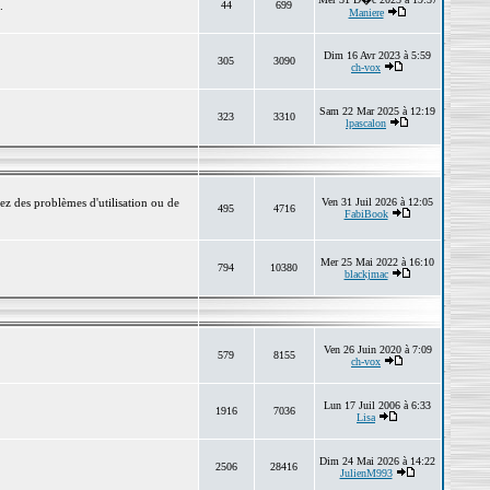
.
44
699
Maniere
Dim 16 Avr 2023 à 5:59
305
3090
ch-vox
Sam 22 Mar 2025 à 12:19
323
3310
lpascalon
ez des problèmes d'utilisation ou de
Ven 31 Juil 2026 à 12:05
495
4716
FabiBook
Mer 25 Mai 2022 à 16:10
794
10380
blackjmac
Ven 26 Juin 2020 à 7:09
579
8155
ch-vox
Lun 17 Juil 2006 à 6:33
1916
7036
Lisa
Dim 24 Mai 2026 à 14:22
2506
28416
JulienM993