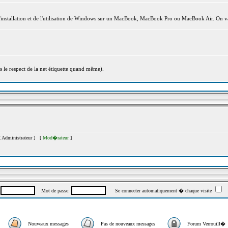
l'installation et de l'utilisation de Windows sur un MacBook, MacBook Pro ou MacBook Air. On va
s le respect de la net étiquette quand même).
[
Administrateur
] [
Mod�rateur
]
:
Mot de passe:
Se connecter automatiquement � chaque visite
Nouveaux messages
Pas de nouveaux messages
Forum Verrouill�