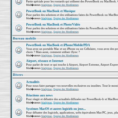
Partie spéciale pour les routards qui utilisent des PowerBook ou MacBook. Co
Mod�rateurs
blackjmac
,
Equipe des Modérateurs
PowerBook ou MacBook et Musique
Pour parlez des solutions et des utilisations faites du PowerBook ou MacB
Mod�rateurs
blackjmac
,
Equipe des Modérateurs
PowerBook ou MacBook et Photo/Vidéo
Pour parlez des solutions et des utilisations faites du PowerBook ou MacBo
Mod�rateurs
blackjmac
,
Equipe des Modérateurs
Bureau mobile
PowerBook ou MacBook et iPhone/Mobile/PDA
Vous avez un portable Mac et un iPhone ou un Cellulaire, vous avez des probl
choix ? Mais aussi, comment utiliser iSync ?
Mod�rateurs
blackjmac
,
Equipe des Modérateurs
Airport, réseaux et Internet
Pour parler de tout ce qui touche à Airport, Airport Extreme, Airport Express 
Mod�rateurs
blackjmac
,
Equipe des Modérateurs
Divers
Actualités
Pour nous faire partager vos nouvelles exclusives ou insolites. Tout le monde 
Mod�rateurs
blackjmac
,
Equipe des Modérateurs
Réactions aux news
Pour réagir et débattre des actualités diffusées sur PowerBook-fr et MacBoo
Mod�rateurs
blackjmac
,
Equipe des Modérateurs
Systèmes MacOS et autres logiciels ou jeux...
Pour débattre des logiciels, applications, softs équivalents Mac/PC, jeux, plu
Mod�rateurs
blackjmac
,
Equipe des Modérateurs