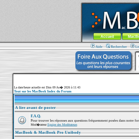
MacBook-fr.com : 100% Apple... 100% nom
Aller au contenu
-
Aller au menu 
Menu général
Accueil
MacB
Aide
Rechercher
Li
La date/heure actuelle est Dim 09 Ao� 2026 à 11:43
Tout sur les MacBook Index du Forum
A lire avant de poster
F.A.Q.
Pour trouver les réponses aux questions fréquemment posées dans notre fo
Mod�rateur
Equipe des Modérateurs
MacBook & MacBook Pro Unibody