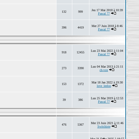
Jeu 17 Mai 2018 à 10:39
132
999
Pascal 77
Mer 27 Juin 2018 à 8:46
396
4419
Pascal 77
Lun 23 Mai 2022 à 11:04
918
12455
Pascal 77
Lun 04 Mar 2013 à 21:11
273
3390
ch-vox
Mar 18 Jan 2022 à 19:30
153
1372
love_leeloo
Lun 25 Mar 2019 à 12:53
39
386
Pascal 77
Mer 23 Juin 2021 à 11:46
476
5367
Switchiste
Mer 31 D�c 2025 à 19:57