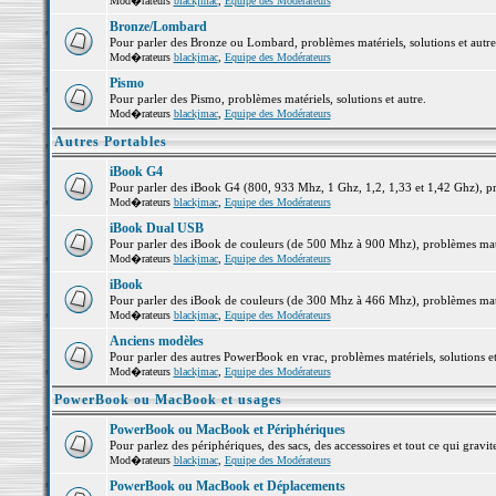
Mod�rateurs
blackjmac
,
Equipe des Modérateurs
Bronze/Lombard
Pour parler des Bronze ou Lombard, problèmes matériels, solutions et autre
Mod�rateurs
blackjmac
,
Equipe des Modérateurs
Pismo
Pour parler des Pismo, problèmes matériels, solutions et autre.
Mod�rateurs
blackjmac
,
Equipe des Modérateurs
Autres Portables
iBook G4
Pour parler des iBook G4 (800, 933 Mhz, 1 Ghz, 1,2, 1,33 et 1,42 Ghz), pro
Mod�rateurs
blackjmac
,
Equipe des Modérateurs
iBook Dual USB
Pour parler des iBook de couleurs (de 500 Mhz à 900 Mhz), problèmes matéri
Mod�rateurs
blackjmac
,
Equipe des Modérateurs
iBook
Pour parler des iBook de couleurs (de 300 Mhz à 466 Mhz), problèmes matéri
Mod�rateurs
blackjmac
,
Equipe des Modérateurs
Anciens modèles
Pour parler des autres PowerBook en vrac, problèmes matériels, solutions et
Mod�rateurs
blackjmac
,
Equipe des Modérateurs
PowerBook ou MacBook et usages
PowerBook ou MacBook et Périphériques
Pour parlez des périphériques, des sacs, des accessoires et tout ce qui gr
Mod�rateurs
blackjmac
,
Equipe des Modérateurs
PowerBook ou MacBook et Déplacements