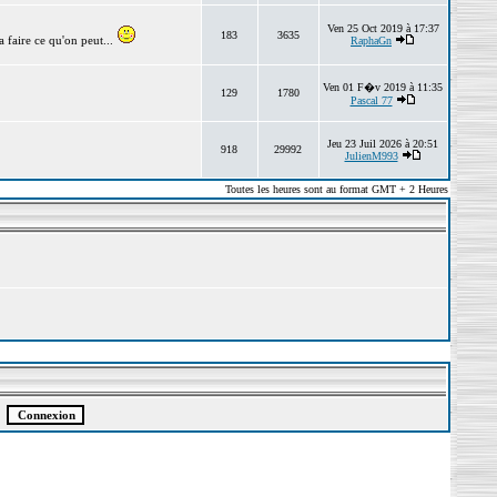
Ven 25 Oct 2019 à 17:37
183
3635
 faire ce qu'on peut...
RaphaGn
Ven 01 F�v 2019 à 11:35
129
1780
Pascal 77
Jeu 23 Juil 2026 à 20:51
918
29992
JulienM993
Toutes les heures sont au format GMT + 2 Heures