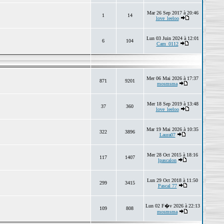
Mar 26 Sep 2017 à 20:46
1
14
love_leeloo
Lun 03 Juin 2024 à 12:01
6
104
Cam_0112
Mer 06 Mai 2026 à 17:37
871
9201
mosmsma
Mer 18 Sep 2019 à 13:48
37
360
love_leeloo
Mar 19 Mai 2026 à 10:35
322
3896
Laura07
Mer 28 Oct 2015 à 18:16
117
1407
lpascalon
Lun 29 Oct 2018 à 11:50
299
3415
Pascal 77
Lun 02 F�v 2026 à 22:13
109
808
mosmsma