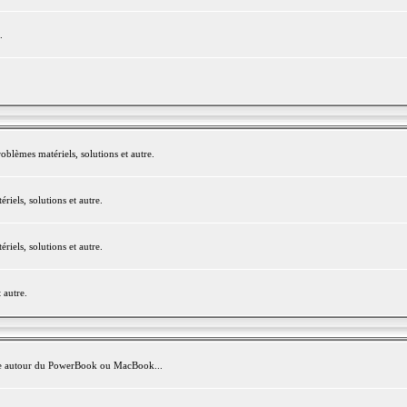
.
blèmes matériels, solutions et autre.
els, solutions et autre.
els, solutions et autre.
 autre.
avite autour du PowerBook ou MacBook...