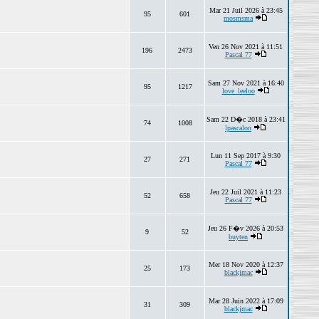
Mar 21 Juil 2026 à 23:45
95
601
mosmsma
Ven 26 Nov 2021 à 11:51
196
2473
Pascal 77
Sam 27 Nov 2021 à 16:40
95
1217
love_leeloo
Sam 22 D�c 2018 à 23:41
74
1008
lpascalon
Lun 11 Sep 2017 à 9:30
27
271
Pascal 77
Jeu 22 Juil 2021 à 11:23
52
658
Pascal 77
Jeu 26 F�v 2026 à 20:53
9
52
buyten
Mer 18 Nov 2020 à 12:37
25
173
blackjmac
Mar 28 Juin 2022 à 17:09
31
309
blackjmac