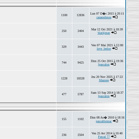
Lun 07 D�c 2015 à 20:11
1100
12836
caramelmou
Mar 12 Oct 2021 à 18:39
250
2404
blackjmac
Ven 07 Mai 2021 à 12:00
329
3443
love_leeloo
Dim 25 Oct 2015 à 19:36
744
9425
lpascalon
Jeu 20 Nov 2025 à 17:22
1228
18328
Maniere
Sam 13 Sep 2014 à 18:37
477
5787
lpascalon
Dim 08 Ao� 2010 à 18:16
155
1102
pascalformac
Ven 25 Avr 2014 à 10:40
236
2504
Pascal 77