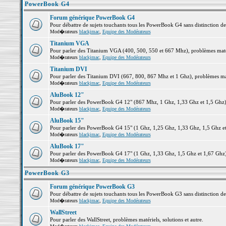
PowerBook G4
Forum générique PowerBook G4
Pour débattre de sujets touchants tous les PowerBook G4 sans distinction d
Mod�rateurs
blackjmac
,
Equipe des Modérateurs
Titanium VGA
Pour parler des Titanium VGA (400, 500, 550 et 667 Mhz), problèmes matéri
Mod�rateurs
blackjmac
,
Equipe des Modérateurs
Titanium DVI
Pour parler des Titanium DVI (667, 800, 867 Mhz et 1 Ghz), problèmes matér
Mod�rateurs
blackjmac
,
Equipe des Modérateurs
AluBook 12"
Pour parler des PowerBook G4 12" (867 Mhz, 1 Ghz, 1,33 Ghz et 1,5 Ghz), p
Mod�rateurs
blackjmac
,
Equipe des Modérateurs
AluBook 15"
Pour parler des PowerBook G4 15" (1 Ghz, 1,25 Ghz, 1,33 Ghz, 1,5 Ghz et 1
Mod�rateurs
blackjmac
,
Equipe des Modérateurs
AluBook 17"
Pour parler des PowerBook G4 17" (1 Ghz, 1,33 Ghz, 1,5 Ghz et 1,67 Ghz), 
Mod�rateurs
blackjmac
,
Equipe des Modérateurs
PowerBook G3
Forum générique PowerBook G3
Pour débattre de sujets touchants tous les PowerBook G3 sans distinction d
Mod�rateurs
blackjmac
,
Equipe des Modérateurs
WallStreet
Pour parler des WallStreet, problèmes matériels, solutions et autre.