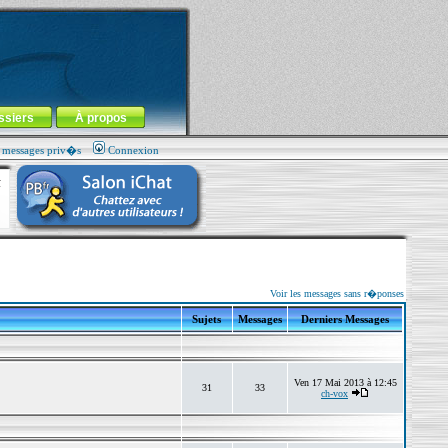
ssiers
À propos
s messages priv�s
Connexion
Voir les messages sans r�ponses
Sujets
Messages
Derniers Messages
Ven 17 Mai 2013 à 12:45
31
33
ch-vox