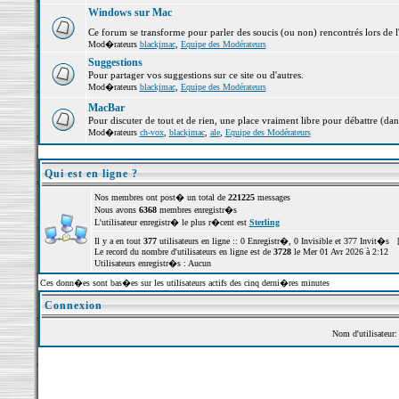
Windows sur Mac
Ce forum se transforme pour parler des soucis (ou non) rencontrés lors de 
Mod�rateurs
blackjmac
,
Equipe des Modérateurs
Suggestions
Pour partager vos suggestions sur ce site ou d'autres.
Mod�rateurs
blackjmac
,
Equipe des Modérateurs
MacBar
Pour discuter de tout et de rien, une place vraiment libre pour débattre (dan
Mod�rateurs
ch-vox
,
blackjmac
,
ale
,
Equipe des Modérateurs
Qui est en ligne ?
Nos membres ont post� un total de
221225
messages
Nous avons
6368
membres enregistr�s
L'utilisateur enregistr� le plus r�cent est
Sterling
Il y a en tout
377
utilisateurs en ligne :: 0 Enregistr�, 0 Invisible et 377 Invit�s 
Le record du nombre d'utilisateurs en ligne est de
3728
le Mer 01 Avr 2026 à 2:12
Utilisateurs enregistr�s : Aucun
Ces donn�es sont bas�es sur les utilisateurs actifs des cinq derni�res minutes
Connexion
Nom d'utilisateur