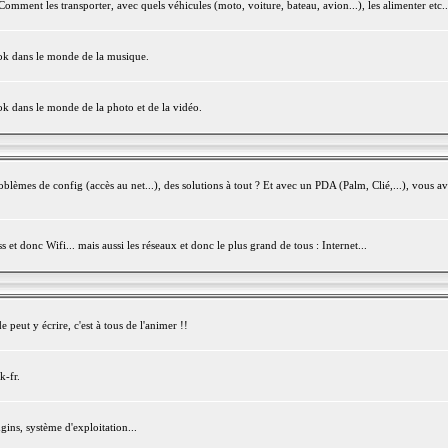
mment les transporter, avec quels véhicules (moto, voiture, bateau, avion...), les alimenter etc..
ook dans le monde de la musique.
ok dans le monde de la photo et de la vidéo.
èmes de config (accès au net...), des solutions à tout ? Et avec un PDA (Palm, Clié,...), vous av
et donc Wifi... mais aussi les réseaux et donc le plus grand de tous : Internet...
peut y écrire, c'est à tous de l'animer !!
k-fr.
gins, système d'exploitation...