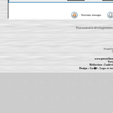
Nouveaux messages
Pour soutenir le développement du
Powered b
T
www.powerboo
Vers
Rédaction :
Ludovi
Design :
Ga�l
- Logo et te
Informations :
PowerBook
-
MacBook Pro
-
i