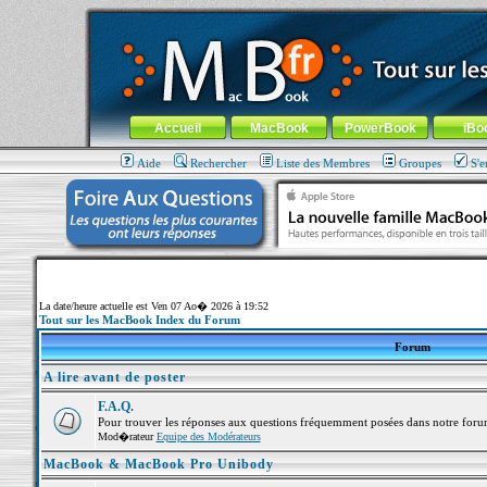
MacBook-fr.com : 100% Apple... 100% nomade !
Aller au contenu
-
Aller au menu général
-
Aller au menu de la
Menu général
Accueil
MacBook
PowerBook
iBo
Aide
Rechercher
Liste des Membres
Groupes
S'e
La date/heure actuelle est Ven 07 Ao� 2026 à 19:52
Tout sur les MacBook Index du Forum
Forum
A lire avant de poster
F.A.Q.
Pour trouver les réponses aux questions fréquemment posées dans notre foru
Mod�rateur
Equipe des Modérateurs
MacBook & MacBook Pro Unibody