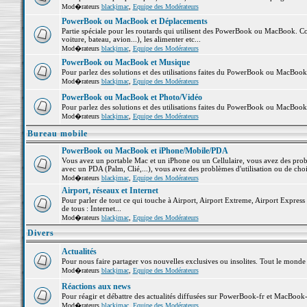
Mod�rateurs
blackjmac
,
Equipe des Modérateurs
PowerBook ou MacBook et Déplacements
Partie spéciale pour les routards qui utilisent des PowerBook ou MacBook. Co
voiture, bateau, avion...), les alimenter etc...
Mod�rateurs
blackjmac
,
Equipe des Modérateurs
PowerBook ou MacBook et Musique
Pour parlez des solutions et des utilisations faites du PowerBook ou MacBoo
Mod�rateurs
blackjmac
,
Equipe des Modérateurs
PowerBook ou MacBook et Photo/Vidéo
Pour parlez des solutions et des utilisations faites du PowerBook ou MacBook
Mod�rateurs
blackjmac
,
Equipe des Modérateurs
Bureau mobile
PowerBook ou MacBook et iPhone/Mobile/PDA
Vous avez un portable Mac et un iPhone ou un Cellulaire, vous avez des problè
avec un PDA (Palm, Clié,...), vous avez des problèmes d'utilisation ou de cho
Mod�rateurs
blackjmac
,
Equipe des Modérateurs
Airport, réseaux et Internet
Pour parler de tout ce qui touche à Airport, Airport Extreme, Airport Express e
de tous : Internet...
Mod�rateurs
blackjmac
,
Equipe des Modérateurs
Divers
Actualités
Pour nous faire partager vos nouvelles exclusives ou insolites. Tout le monde pe
Mod�rateurs
blackjmac
,
Equipe des Modérateurs
Réactions aux news
Pour réagir et débattre des actualités diffusées sur PowerBook-fr et MacBook-
Mod�rateurs
blackjmac
,
Equipe des Modérateurs