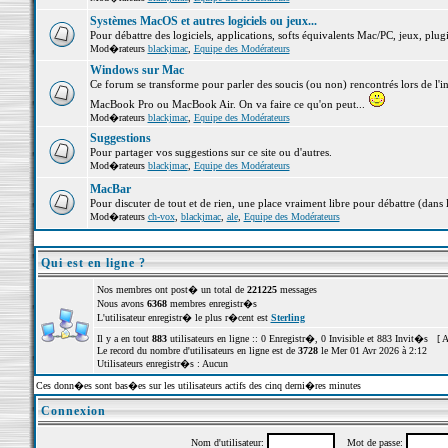
Systèmes MacOS et autres logiciels ou jeux...
Pour débattre des logiciels, applications, softs équivalents Mac/PC, jeux, plugi
Mod�rateurs
blackjmac
,
Equipe des Modérateurs
Windows sur Mac
Ce forum se transforme pour parler des soucis (ou non) rencontrés lors de l'i
MacBook Pro ou MacBook Air. On va faire ce qu'on peut...
Mod�rateurs
blackjmac
,
Equipe des Modérateurs
Suggestions
Pour partager vos suggestions sur ce site ou d'autres.
Mod�rateurs
blackjmac
,
Equipe des Modérateurs
MacBar
Pour discuter de tout et de rien, une place vraiment libre pour débattre (dans 
Mod�rateurs
ch-vox
,
blackjmac
,
ale
,
Equipe des Modérateurs
Qui est en ligne ?
Nos membres ont post� un total de
221225
messages
Nous avons
6368
membres enregistr�s
L'utilisateur enregistr� le plus r�cent est
Sterling
Il y a en tout
883
utilisateurs en ligne :: 0 Enregistr�, 0 Invisible et 883 Invit�s [
A
Le record du nombre d'utilisateurs en ligne est de
3728
le Mer 01 Avr 2026 à 2:12
Utilisateurs enregistr�s : Aucun
Ces donn�es sont bas�es sur les utilisateurs actifs des cinq derni�res minutes
Connexion
Nom d'utilisateur:
Mot de passe: