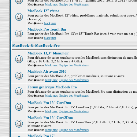
Pour parler des MacBook Air 11" et 13" (gamme 2010, 2011 et 2012), problème
Mod�rateurs
blackjmac
,
Equipe des Modérateurs
MacBook 12" rétina
Pour parler des MacBook 12" rétina, problèmes matériels, solutions et autre. 
clavier ;-)
Mod�rateur
blackjmac
MacBook Pro Touch Bar
Pour parler des MacBook Pro 13"et 15" Touch Bar (rien à voir avec un bar ;-) 
Mod�rateur
blackjmac
MacBook & MacBook Pro
MacBook 13,3" blanc/noir
Pour débattre de sujets touchants tous les MacBook sans distinction de mo
GHz, 2,16 GHz, 2,2 GHz ou 2,4 GHz).
Mod�rateurs
blackjmac
,
Equipe des Modérateurs
MacBook Air avant 2010
Pour parler des MacBook Air, problèmes matériels, solutions et autre.
Mod�rateurs
blackjmac
,
Equipe des Modérateurs
Forum générique MacBook Pro
Pour débattre de sujets touchants tous les MacBook Pro sans distinction de mo
Mod�rateurs
blackjmac
,
Equipe des Modérateurs
MacBook Pro 15" CoreDuo
Pour parler des MacBook Pro 15" CoreDuo (1,83 Ghz, 2 Ghz et 2,16 Ghz), pro
Mod�rateurs
blackjmac
,
Equipe des Modérateurs
MacBook Pro 15" Core2Duo
Pour parler des MacBook Pro 15" Core2Duo (2,16 GHz, 2,2 GHz, 2,33 GHz, 
solutions et autre.
Mod�rateurs
blackjmac
,
Equipe des Modérateurs
MacBook Pro 17"