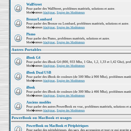
WallStreet
Pour parler des WallStreet, problèmes matériels, solutions et autre.
Mod�rateurs
blackjmac
,
Equipe des Modérateurs
Bronze/Lombard
Pour parler des Bronze ou Lombard, problèmes matériels, solutions et autre.
Mod�rateurs
blackjmac
,
Equipe des Modérateurs
Pismo
Pour parler des Pismo, problèmes matériels, solutions et autre.
Mod�rateurs
blackjmac
,
Equipe des Modérateurs
Autres Portables
iBook G4
Pour parler des iBook G4 (800, 933 Mhz, 1 Ghz, 1,2, 1,33 et 1,42 Ghz), probl
Mod�rateurs
blackjmac
,
Equipe des Modérateurs
iBook Dual USB
Pour parler des iBook de couleurs (de 500 Mhz à 900 Mhz), problèmes matériel
Mod�rateurs
blackjmac
,
Equipe des Modérateurs
iBook
Pour parler des iBook de couleurs (de 300 Mhz à 466 Mhz), problèmes matériel
Mod�rateurs
blackjmac
,
Equipe des Modérateurs
Anciens modèles
Pour parler des autres PowerBook en vrac, problèmes matériels, solutions et a
Mod�rateurs
blackjmac
,
Equipe des Modérateurs
PowerBook ou MacBook et usages
PowerBook ou MacBook et Périphériques
Pour parlez des périphériques, des sacs, des accessoires et tout ce qui grav