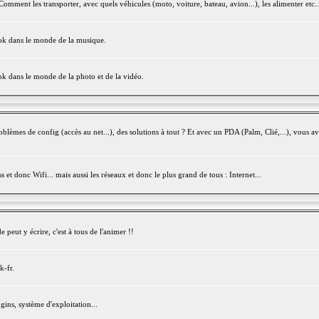
mment les transporter, avec quels véhicules (moto, voiture, bateau, avion...), les alimenter etc..
ook dans le monde de la musique.
ok dans le monde de la photo et de la vidéo.
èmes de config (accès au net...), des solutions à tout ? Et avec un PDA (Palm, Clié,...), vous av
et donc Wifi... mais aussi les réseaux et donc le plus grand de tous : Internet...
peut y écrire, c'est à tous de l'animer !!
k-fr.
gins, système d'exploitation...