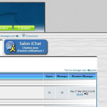
ssiers
À propos
s messages priv�s
Connexion
Voir les messages sans r�ponses
Sujets
Messages
Derniers Messages
Ven 17 Mai 2013 à 12:45
31
33
ch-vox