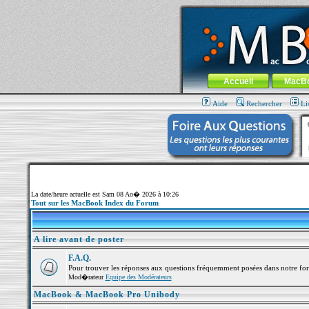
MacBook-fr.com : 100% Apple... 100% nom
Aller au contenu
-
Aller au menu 
Menu général
Accueil
MacB
Aide
Rechercher
Li
La date/heure actuelle est Sam 08 Ao� 2026 à 10:26
Tout sur les MacBook Index du Forum
A lire avant de poster
F.A.Q.
Pour trouver les réponses aux questions fréquemment posées dans notre fo
Mod�rateur
Equipe des Modérateurs
MacBook & MacBook Pro Unibody