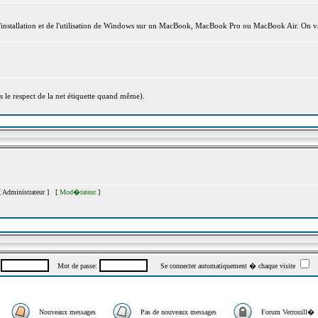
l'installation et de l'utilisation de Windows sur un MacBook, MacBook Pro ou MacBook Air. On va
s le respect de la net étiquette quand même).
[
Administrateur
] [
Mod�rateur
]
:
Mot de passe:
Se connecter automatiquement � chaque visite
Nouveaux messages
Pas de nouveaux messages
Forum Verrouill�