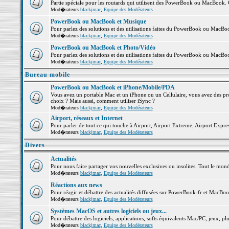
Partie spéciale pour les routards qui utilisent des PowerBook ou MacBook. Co
Mod�rateurs
blackjmac
,
Equipe des Modérateurs
PowerBook ou MacBook et Musique
Pour parlez des solutions et des utilisations faites du PowerBook ou MacB
Mod�rateurs
blackjmac
,
Equipe des Modérateurs
PowerBook ou MacBook et Photo/Vidéo
Pour parlez des solutions et des utilisations faites du PowerBook ou MacBo
Mod�rateurs
blackjmac
,
Equipe des Modérateurs
Bureau mobile
PowerBook ou MacBook et iPhone/Mobile/PDA
Vous avez un portable Mac et un iPhone ou un Cellulaire, vous avez des probl
choix ? Mais aussi, comment utiliser iSync ?
Mod�rateurs
blackjmac
,
Equipe des Modérateurs
Airport, réseaux et Internet
Pour parler de tout ce qui touche à Airport, Airport Extreme, Airport Express 
Mod�rateurs
blackjmac
,
Equipe des Modérateurs
Divers
Actualités
Pour nous faire partager vos nouvelles exclusives ou insolites. Tout le monde 
Mod�rateurs
blackjmac
,
Equipe des Modérateurs
Réactions aux news
Pour réagir et débattre des actualités diffusées sur PowerBook-fr et MacBoo
Mod�rateurs
blackjmac
,
Equipe des Modérateurs
Systèmes MacOS et autres logiciels ou jeux...
Pour débattre des logiciels, applications, softs équivalents Mac/PC, jeux, plu
Mod�rateurs
blackjmac
,
Equipe des Modérateurs