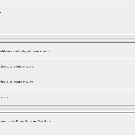
.
blèmes matériels, solutions et autre.
els, solutions et autre.
els, solutions et autre.
 autre.
avite autour du PowerBook ou MacBook...