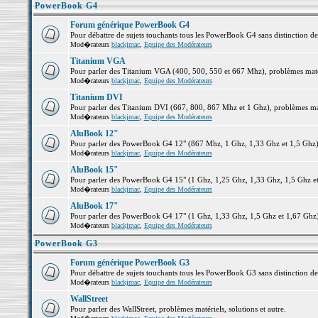
PowerBook G4
Forum générique PowerBook G4
Pour débattre de sujets touchants tous les PowerBook G4 sans distinction d
Mod�rateurs
blackjmac
,
Equipe des Modérateurs
Titanium VGA
Pour parler des Titanium VGA (400, 500, 550 et 667 Mhz), problèmes matéri
Mod�rateurs
blackjmac
,
Equipe des Modérateurs
Titanium DVI
Pour parler des Titanium DVI (667, 800, 867 Mhz et 1 Ghz), problèmes matér
Mod�rateurs
blackjmac
,
Equipe des Modérateurs
AluBook 12"
Pour parler des PowerBook G4 12" (867 Mhz, 1 Ghz, 1,33 Ghz et 1,5 Ghz), p
Mod�rateurs
blackjmac
,
Equipe des Modérateurs
AluBook 15"
Pour parler des PowerBook G4 15" (1 Ghz, 1,25 Ghz, 1,33 Ghz, 1,5 Ghz et 1
Mod�rateurs
blackjmac
,
Equipe des Modérateurs
AluBook 17"
Pour parler des PowerBook G4 17" (1 Ghz, 1,33 Ghz, 1,5 Ghz et 1,67 Ghz), 
Mod�rateurs
blackjmac
,
Equipe des Modérateurs
PowerBook G3
Forum générique PowerBook G3
Pour débattre de sujets touchants tous les PowerBook G3 sans distinction d
Mod�rateurs
blackjmac
,
Equipe des Modérateurs
WallStreet
Pour parler des WallStreet, problèmes matériels, solutions et autre.