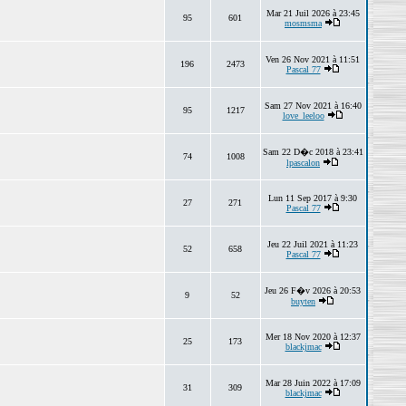
Mar 21 Juil 2026 à 23:45
95
601
mosmsma
Ven 26 Nov 2021 à 11:51
196
2473
Pascal 77
Sam 27 Nov 2021 à 16:40
95
1217
love_leeloo
Sam 22 D�c 2018 à 23:41
74
1008
lpascalon
Lun 11 Sep 2017 à 9:30
27
271
Pascal 77
Jeu 22 Juil 2021 à 11:23
52
658
Pascal 77
Jeu 26 F�v 2026 à 20:53
9
52
buyten
Mer 18 Nov 2020 à 12:37
25
173
blackjmac
Mar 28 Juin 2022 à 17:09
31
309
blackjmac