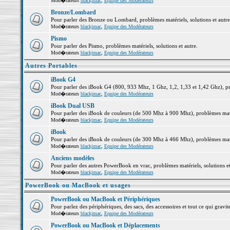
Mod�rateurs
blackjmac
,
Equipe des Modérateurs
Bronze/Lombard
Pour parler des Bronze ou Lombard, problèmes matériels, solutions et autre
Mod�rateurs
blackjmac
,
Equipe des Modérateurs
Pismo
Pour parler des Pismo, problèmes matériels, solutions et autre.
Mod�rateurs
blackjmac
,
Equipe des Modérateurs
Autres Portables
iBook G4
Pour parler des iBook G4 (800, 933 Mhz, 1 Ghz, 1,2, 1,33 et 1,42 Ghz), pro
Mod�rateurs
blackjmac
,
Equipe des Modérateurs
iBook Dual USB
Pour parler des iBook de couleurs (de 500 Mhz à 900 Mhz), problèmes matéri
Mod�rateurs
blackjmac
,
Equipe des Modérateurs
iBook
Pour parler des iBook de couleurs (de 300 Mhz à 466 Mhz), problèmes matéri
Mod�rateurs
blackjmac
,
Equipe des Modérateurs
Anciens modèles
Pour parler des autres PowerBook en vrac, problèmes matériels, solutions et
Mod�rateurs
blackjmac
,
Equipe des Modérateurs
PowerBook ou MacBook et usages
PowerBook ou MacBook et Périphériques
Pour parlez des périphériques, des sacs, des accessoires et tout ce qui gr
Mod�rateurs
blackjmac
,
Equipe des Modérateurs
PowerBook ou MacBook et Déplacements