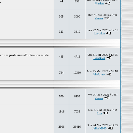
.
44
699
Maniere
Dim 16 Avr 2023 à 5:59
305
3090
ch-vox
Sam 22 Mar 2025 à 12:19
323
3310
lpascalon
ez des problèmes d'utilisation ou de
Ven 31 Juil 2026 à 12:05
495
4716
FabiBook
Mer 25 Mai 2022 à 16:10
794
10380
blackjmac
Ven 26 Juin 2020 à 7:09
579
8155
ch-vox
Lun 17 Juil 2006 à 6:33
1916
7036
Lisa
Dim 24 Mai 2026 à 14:22
2506
28416
JulienM993