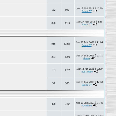
Jeu 17 Mai 2018 à 10:39
132
999
Pascal 77
Mer 27 Juin 2018 à 8:46
396
4419
Pascal 77
Lun 23 Mai 2022 à 11:04
918
12455
Pascal 77
Lun 04 Mar 2013 à 21:11
273
3390
ch-vox
Mar 18 Jan 2022 à 19:30
153
1372
love_leeloo
Lun 25 Mar 2019 à 12:53
39
386
Pascal 77
Mer 23 Juin 2021 à 11:46
476
5367
Switchiste
Mer 31 D�c 2025 à 19:57