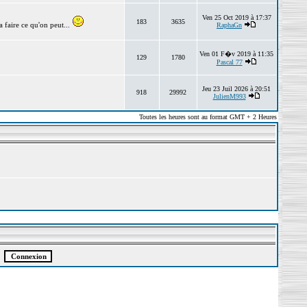
Ven 25 Oct 2019 à 17:37
183
3635
 faire ce qu'on peut...
RaphaGn
Ven 01 F�v 2019 à 11:35
129
1780
Pascal 77
Jeu 23 Juil 2026 à 20:51
918
29992
JulienM993
Toutes les heures sont au format GMT + 2 Heures