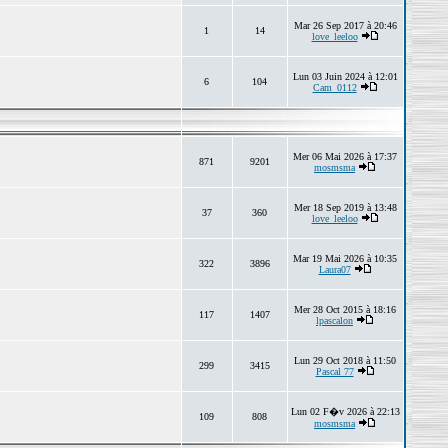
Mar 26 Sep 2017 à 20:46
1
14
love_leeloo
Lun 03 Juin 2024 à 12:01
6
104
Cam_0112
Mer 06 Mai 2026 à 17:37
871
9201
mosmsma
Mer 18 Sep 2019 à 13:48
37
360
love_leeloo
Mar 19 Mai 2026 à 10:35
322
3896
Laura07
Mer 28 Oct 2015 à 18:16
117
1407
lpascalon
Lun 29 Oct 2018 à 11:50
299
3415
Pascal 77
Lun 02 F�v 2026 à 22:13
109
808
mosmsma