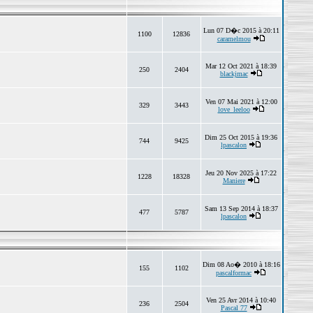
Lun 07 D�c 2015 à 20:11
1100
12836
caramelmou
Mar 12 Oct 2021 à 18:39
250
2404
blackjmac
Ven 07 Mai 2021 à 12:00
329
3443
love_leeloo
Dim 25 Oct 2015 à 19:36
744
9425
lpascalon
Jeu 20 Nov 2025 à 17:22
1228
18328
Maniere
Sam 13 Sep 2014 à 18:37
477
5787
lpascalon
Dim 08 Ao� 2010 à 18:16
155
1102
pascalformac
Ven 25 Avr 2014 à 10:40
236
2504
Pascal 77