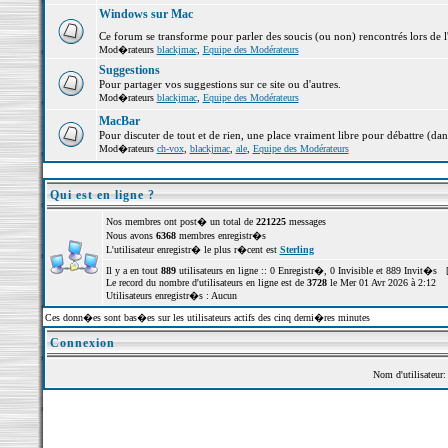
Windows sur Mac
Ce forum se transforme pour parler des soucis (ou non) rencontrés lors de 
Mod�rateurs
blackjmac
,
Equipe des Modérateurs
Suggestions
Pour partager vos suggestions sur ce site ou d'autres.
Mod�rateurs
blackjmac
,
Equipe des Modérateurs
MacBar
Pour discuter de tout et de rien, une place vraiment libre pour débattre (dan
Mod�rateurs
ch-vox
,
blackjmac
,
ale
,
Equipe des Modérateurs
Qui est en ligne ?
Nos membres ont post� un total de
221225
messages
Nous avons
6368
membres enregistr�s
L'utilisateur enregistr� le plus r�cent est
Sterling
Il y a en tout
889
utilisateurs en ligne :: 0 Enregistr�, 0 Invisible et 889 Invit�s 
Le record du nombre d'utilisateurs en ligne est de
3728
le Mer 01 Avr 2026 à 2:12
Utilisateurs enregistr�s : Aucun
Ces donn�es sont bas�es sur les utilisateurs actifs des cinq derni�res minutes
Connexion
Nom d'utilisateur