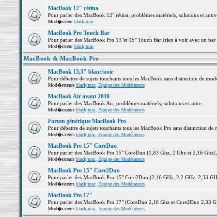
MacBook 12" rétina
Pour parler des MacBook 12" rétina, problèmes matériels, solutions et autre.
Mod�rateur
blackjmac
MacBook Pro Touch Bar
Pour parler des MacBook Pro 13"et 15" Touch Bar (rien à voir avec un bar ;-
Mod�rateur
blackjmac
MacBook & MacBook Pro
MacBook 13,3" blanc/noir
Pour débattre de sujets touchants tous les MacBook sans distinction de 
Mod�rateurs
blackjmac
,
Equipe des Modérateurs
MacBook Air avant 2010
Pour parler des MacBook Air, problèmes matériels, solutions et autre.
Mod�rateurs
blackjmac
,
Equipe des Modérateurs
Forum générique MacBook Pro
Pour débattre de sujets touchants tous les MacBook Pro sans distinction de 
Mod�rateurs
blackjmac
,
Equipe des Modérateurs
MacBook Pro 15" CoreDuo
Pour parler des MacBook Pro 15" CoreDuo (1,83 Ghz, 2 Ghz et 2,16 Ghz), pr
Mod�rateurs
blackjmac
,
Equipe des Modérateurs
MacBook Pro 15" Core2Duo
Pour parler des MacBook Pro 15" Core2Duo (2,16 GHz, 2,2 GHz, 2,33 GHz, 
Mod�rateurs
blackjmac
,
Equipe des Modérateurs
MacBook Pro 17"
Pour parler des MacBook Pro 17" (CoreDuo 2,16 Ghz et Core2Duo 2,33 GHz 
Mod�rateurs
blackjmac
,
Equipe des Modérateurs