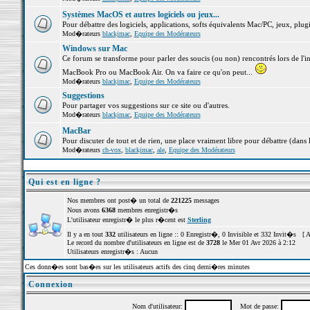
Systèmes MacOS et autres logiciels ou jeux...
Pour débattre des logiciels, applications, softs équivalents Mac/PC, jeux, plugi
Mod�rateurs
blackjmac
,
Equipe des Modérateurs
Windows sur Mac
Ce forum se transforme pour parler des soucis (ou non) rencontrés lors de l'i
MacBook Pro ou MacBook Air. On va faire ce qu'on peut...
Mod�rateurs
blackjmac
,
Equipe des Modérateurs
Suggestions
Pour partager vos suggestions sur ce site ou d'autres.
Mod�rateurs
blackjmac
,
Equipe des Modérateurs
MacBar
Pour discuter de tout et de rien, une place vraiment libre pour débattre (dans 
Mod�rateurs
ch-vox
,
blackjmac
,
ale
,
Equipe des Modérateurs
Qui est en ligne ?
Nos membres ont post� un total de
221225
messages
Nous avons
6368
membres enregistr�s
L'utilisateur enregistr� le plus r�cent est
Sterling
Il y a en tout
332
utilisateurs en ligne :: 0 Enregistr�, 0 Invisible et 332 Invit�s [
A
Le record du nombre d'utilisateurs en ligne est de
3728
le Mer 01 Avr 2026 à 2:12
Utilisateurs enregistr�s : Aucun
Ces donn�es sont bas�es sur les utilisateurs actifs des cinq derni�res minutes
Connexion
Nom d'utilisateur:
Mot de passe: