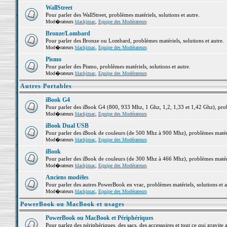
WallStreet
Pour parler des WallStreet, problèmes matériels, solutions et autre.
Mod�rateurs
blackjmac
,
Equipe des Modérateurs
Bronze/Lombard
Pour parler des Bronze ou Lombard, problèmes matériels, solutions et autre.
Mod�rateurs
blackjmac
,
Equipe des Modérateurs
Pismo
Pour parler des Pismo, problèmes matériels, solutions et autre.
Mod�rateurs
blackjmac
,
Equipe des Modérateurs
Autres Portables
iBook G4
Pour parler des iBook G4 (800, 933 Mhz, 1 Ghz, 1,2, 1,33 et 1,42 Ghz), probl
Mod�rateurs
blackjmac
,
Equipe des Modérateurs
iBook Dual USB
Pour parler des iBook de couleurs (de 500 Mhz à 900 Mhz), problèmes matériel
Mod�rateurs
blackjmac
,
Equipe des Modérateurs
iBook
Pour parler des iBook de couleurs (de 300 Mhz à 466 Mhz), problèmes matériel
Mod�rateurs
blackjmac
,
Equipe des Modérateurs
Anciens modèles
Pour parler des autres PowerBook en vrac, problèmes matériels, solutions et a
Mod�rateurs
blackjmac
,
Equipe des Modérateurs
PowerBook ou MacBook et usages
PowerBook ou MacBook et Périphériques
Pour parlez des périphériques, des sacs, des accessoires et tout ce qui grav