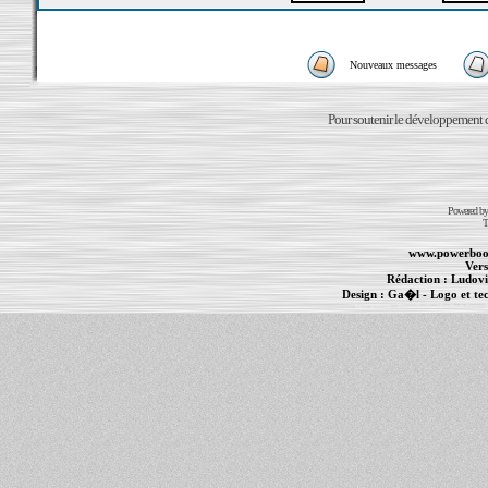
Nouveaux messages
Pour soutenir le développement du
Powered b
T
www.powerboo
Vers
Rédaction :
Ludovi
Design :
Ga�l
- Logo et te
Informations :
PowerBook
-
MacBook Pro
-
i