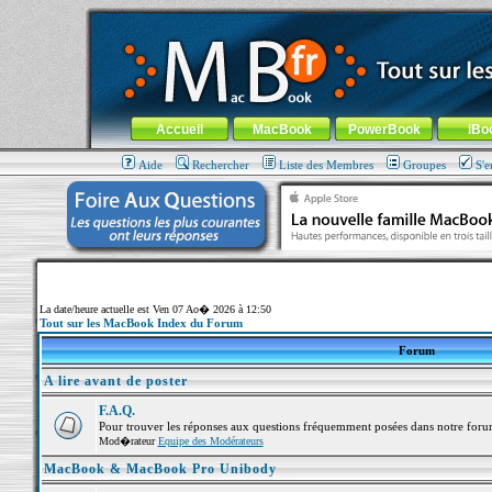
MacBook-fr.com : 100% Apple... 100% nomade !
Aller au contenu
-
Aller au menu général
-
Aller au menu de la
Menu général
Accueil
MacBook
PowerBook
iBo
Aide
Rechercher
Liste des Membres
Groupes
S'e
La date/heure actuelle est Ven 07 Ao� 2026 à 12:50
Tout sur les MacBook Index du Forum
Forum
A lire avant de poster
F.A.Q.
Pour trouver les réponses aux questions fréquemment posées dans notre foru
Mod�rateur
Equipe des Modérateurs
MacBook & MacBook Pro Unibody