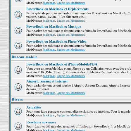
Mod�rateurs
blackjmac
,
Equipe des Modérateurs
PowerBook ou MacBook et Déplacements
Partie spéciale pour les routards qui utilisent des PowerBook ou MacBook. Co
voiture, bateau, avion...), les alimenter etc...
Mod�rateurs
blackjmac
,
Equipe des Modérateurs
PowerBook ou MacBook et Musique
Pour parlez des solutions et des utilisations faites du PowerBook ou MacBoo
Mod�rateurs
blackjmac
,
Equipe des Modérateurs
PowerBook ou MacBook et Photo/Vidéo
Pour parlez des solutions et des utilisations faites du PowerBook ou MacBook
Mod�rateurs
blackjmac
,
Equipe des Modérateurs
Bureau mobile
PowerBook ou MacBook et iPhone/Mobile/PDA
Vous avez un portable Mac et un iPhone ou un Cellulaire, vous avez des problè
avec un PDA (Palm, Clié,...), vous avez des problèmes d'utilisation ou de cho
Mod�rateurs
blackjmac
,
Equipe des Modérateurs
Airport, réseaux et Internet
Pour parler de tout ce qui touche à Airport, Airport Extreme, Airport Express e
de tous : Internet...
Mod�rateurs
blackjmac
,
Equipe des Modérateurs
Divers
Actualités
Pour nous faire partager vos nouvelles exclusives ou insolites. Tout le monde pe
Mod�rateurs
blackjmac
,
Equipe des Modérateurs
Réactions aux news
Pour réagir et débattre des actualités diffusées sur PowerBook-fr et MacBook-
Mod�rateurs
blackjmac
,
Equipe des Modérateurs