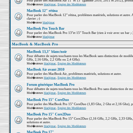
Pour parler des MacBook Air 11" et 13" (gamme 2010, 2011 et 2012), problème
Mod�rateurs
blackjmac
,
Equipe des Modérateurs
MacBook 12" rétina
Pour parler des MacBook 12" rétina, problèmes matériels, solutions et autre. 
clavier ;-)
Mod�rateur
blackjmac
MacBook Pro Touch Bar
Pour parler des MacBook Pro 13"et 15" Touch Bar (rien à voir avec un bar ;-) 
Mod�rateur
blackjmac
MacBook & MacBook Pro
MacBook 13,3" blanc/noir
Pour débattre de sujets touchants tous les MacBook sans distinction de mo
GHz, 2,16 GHz, 2,2 GHz ou 2,4 GHz).
Mod�rateurs
blackjmac
,
Equipe des Modérateurs
MacBook Air avant 2010
Pour parler des MacBook Air, problèmes matériels, solutions et autre.
Mod�rateurs
blackjmac
,
Equipe des Modérateurs
Forum générique MacBook Pro
Pour débattre de sujets touchants tous les MacBook Pro sans distinction de mo
Mod�rateurs
blackjmac
,
Equipe des Modérateurs
MacBook Pro 15" CoreDuo
Pour parler des MacBook Pro 15" CoreDuo (1,83 Ghz, 2 Ghz et 2,16 Ghz), pro
Mod�rateurs
blackjmac
,
Equipe des Modérateurs
MacBook Pro 15" Core2Duo
Pour parler des MacBook Pro 15" Core2Duo (2,16 GHz, 2,2 GHz, 2,33 GHz, 
solutions et autre.
Mod�rateurs
blackjmac
,
Equipe des Modérateurs
MacBook Pro 17"