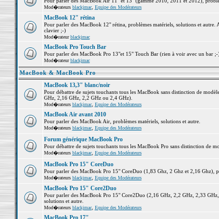
Pour parler des MacBook Air 11" et 13" (gamme 2010, 2011 et 2012), problème
Mod�rateurs
blackjmac
,
Equipe des Modérateurs
MacBook 12" rétina
Pour parler des MacBook 12" rétina, problèmes matériels, solutions et autre. 
clavier ;-)
Mod�rateur
blackjmac
MacBook Pro Touch Bar
Pour parler des MacBook Pro 13"et 15" Touch Bar (rien à voir avec un bar ;-) 
Mod�rateur
blackjmac
MacBook & MacBook Pro
MacBook 13,3" blanc/noir
Pour débattre de sujets touchants tous les MacBook sans distinction de mo
GHz, 2,16 GHz, 2,2 GHz ou 2,4 GHz).
Mod�rateurs
blackjmac
,
Equipe des Modérateurs
MacBook Air avant 2010
Pour parler des MacBook Air, problèmes matériels, solutions et autre.
Mod�rateurs
blackjmac
,
Equipe des Modérateurs
Forum générique MacBook Pro
Pour débattre de sujets touchants tous les MacBook Pro sans distinction de mo
Mod�rateurs
blackjmac
,
Equipe des Modérateurs
MacBook Pro 15" CoreDuo
Pour parler des MacBook Pro 15" CoreDuo (1,83 Ghz, 2 Ghz et 2,16 Ghz), pro
Mod�rateurs
blackjmac
,
Equipe des Modérateurs
MacBook Pro 15" Core2Duo
Pour parler des MacBook Pro 15" Core2Duo (2,16 GHz, 2,2 GHz, 2,33 GHz, 
solutions et autre.
Mod�rateurs
blackjmac
,
Equipe des Modérateurs
MacBook Pro 17"