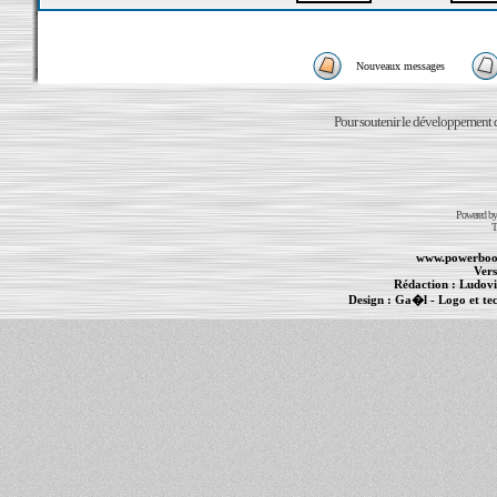
Nouveaux messages
Pour soutenir le développement du
Powered b
T
www.powerboo
Vers
Rédaction :
Ludovi
Design :
Ga�l
- Logo et te
Informations :
PowerBook
-
MacBook Pro
-
i