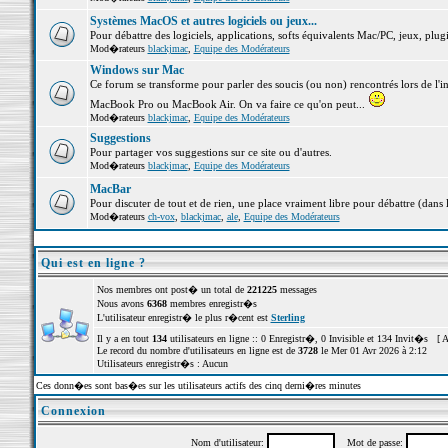
Systèmes MacOS et autres logiciels ou jeux...
Pour débattre des logiciels, applications, softs équivalents Mac/PC, jeux, plugi
Mod�rateurs
blackjmac
,
Equipe des Modérateurs
Windows sur Mac
Ce forum se transforme pour parler des soucis (ou non) rencontrés lors de l'i
MacBook Pro ou MacBook Air. On va faire ce qu'on peut...
Mod�rateurs
blackjmac
,
Equipe des Modérateurs
Suggestions
Pour partager vos suggestions sur ce site ou d'autres.
Mod�rateurs
blackjmac
,
Equipe des Modérateurs
MacBar
Pour discuter de tout et de rien, une place vraiment libre pour débattre (dans 
Mod�rateurs
ch-vox
,
blackjmac
,
ale
,
Equipe des Modérateurs
Qui est en ligne ?
Nos membres ont post� un total de
221225
messages
Nous avons
6368
membres enregistr�s
L'utilisateur enregistr� le plus r�cent est
Sterling
Il y a en tout
134
utilisateurs en ligne :: 0 Enregistr�, 0 Invisible et 134 Invit�s [
A
Le record du nombre d'utilisateurs en ligne est de
3728
le Mer 01 Avr 2026 à 2:12
Utilisateurs enregistr�s : Aucun
Ces donn�es sont bas�es sur les utilisateurs actifs des cinq derni�res minutes
Connexion
Nom d'utilisateur:
Mot de passe: