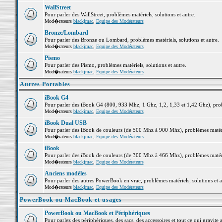
WallStreet
Pour parler des WallStreet, problèmes matériels, solutions et autre.
Mod�rateurs
blackjmac
,
Equipe des Modérateurs
Bronze/Lombard
Pour parler des Bronze ou Lombard, problèmes matériels, solutions et autre.
Mod�rateurs
blackjmac
,
Equipe des Modérateurs
Pismo
Pour parler des Pismo, problèmes matériels, solutions et autre.
Mod�rateurs
blackjmac
,
Equipe des Modérateurs
Autres Portables
iBook G4
Pour parler des iBook G4 (800, 933 Mhz, 1 Ghz, 1,2, 1,33 et 1,42 Ghz), probl
Mod�rateurs
blackjmac
,
Equipe des Modérateurs
iBook Dual USB
Pour parler des iBook de couleurs (de 500 Mhz à 900 Mhz), problèmes matériel
Mod�rateurs
blackjmac
,
Equipe des Modérateurs
iBook
Pour parler des iBook de couleurs (de 300 Mhz à 466 Mhz), problèmes matériel
Mod�rateurs
blackjmac
,
Equipe des Modérateurs
Anciens modèles
Pour parler des autres PowerBook en vrac, problèmes matériels, solutions et a
Mod�rateurs
blackjmac
,
Equipe des Modérateurs
PowerBook ou MacBook et usages
PowerBook ou MacBook et Périphériques
Pour parlez des périphériques, des sacs, des accessoires et tout ce qui grav