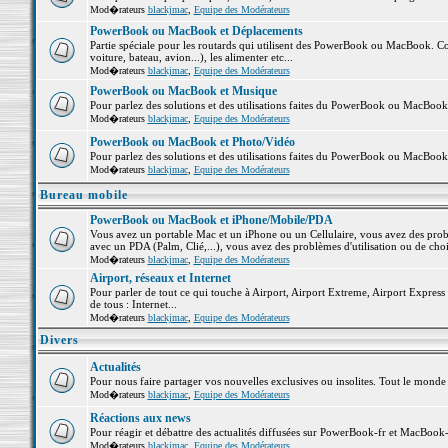
Mod�rateurs
blackjmac
,
Equipe des Modérateurs
PowerBook ou MacBook et Déplacements
Partie spéciale pour les routards qui utilisent des PowerBook ou MacBook. Co
voiture, bateau, avion...), les alimenter etc...
Mod�rateurs
blackjmac
,
Equipe des Modérateurs
PowerBook ou MacBook et Musique
Pour parlez des solutions et des utilisations faites du PowerBook ou MacBoo
Mod�rateurs
blackjmac
,
Equipe des Modérateurs
PowerBook ou MacBook et Photo/Vidéo
Pour parlez des solutions et des utilisations faites du PowerBook ou MacBook
Mod�rateurs
blackjmac
,
Equipe des Modérateurs
Bureau mobile
PowerBook ou MacBook et iPhone/Mobile/PDA
Vous avez un portable Mac et un iPhone ou un Cellulaire, vous avez des problè
avec un PDA (Palm, Clié,...), vous avez des problèmes d'utilisation ou de cho
Mod�rateurs
blackjmac
,
Equipe des Modérateurs
Airport, réseaux et Internet
Pour parler de tout ce qui touche à Airport, Airport Extreme, Airport Express e
de tous : Internet...
Mod�rateurs
blackjmac
,
Equipe des Modérateurs
Divers
Actualités
Pour nous faire partager vos nouvelles exclusives ou insolites. Tout le monde pe
Mod�rateurs
blackjmac
,
Equipe des Modérateurs
Réactions aux news
Pour réagir et débattre des actualités diffusées sur PowerBook-fr et MacBook-
Mod�rateurs
blackjmac
,
Equipe des Modérateurs