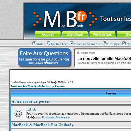
MacBook-fr.com : 100% Apple... 100% nomade !
Aller au contenu
-
Aller au menu général
-
Aller au menu de la
Menu général
Accueil
MacBook
PowerBook
iBo
Aide
Rechercher
Liste des Membres
Groupes
S'e
La date/heure actuelle est Sam 08 Ao� 2026 à 14:28
Tout sur les MacBook Index du Forum
Forum
A lire avant de poster
F.A.Q.
Pour trouver les réponses aux questions fréquemment posées dans notre foru
Mod�rateur
Equipe des Modérateurs
MacBook & MacBook Pro Unibody