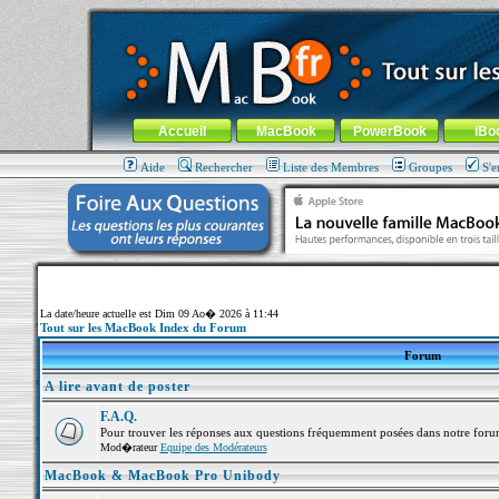
MacBook-fr.com : 100% Apple... 100% nomade !
Aller au contenu
-
Aller au menu général
-
Aller au menu de la
Menu général
Accueil
MacBook
PowerBook
iBo
Aide
Rechercher
Liste des Membres
Groupes
S'e
La date/heure actuelle est Dim 09 Ao� 2026 à 11:44
Tout sur les MacBook Index du Forum
Forum
A lire avant de poster
F.A.Q.
Pour trouver les réponses aux questions fréquemment posées dans notre foru
Mod�rateur
Equipe des Modérateurs
MacBook & MacBook Pro Unibody