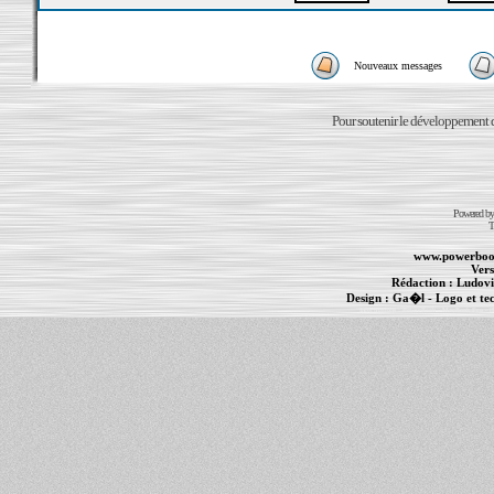
Nouveaux messages
Pour soutenir le développement du
Powered b
T
www.powerboo
Vers
Rédaction :
Ludovi
Design :
Ga�l
- Logo et te
Informations :
PowerBook
-
MacBook Pro
-
i