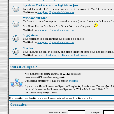
Systèmes MacOS et autres logiciels ou jeux...
Pour débattre des logiciels, applications, softs équivalents Mac/PC, jeux, plugi
Mod�rateurs
blackjmac
,
Equipe des Modérateurs
Windows sur Mac
Ce forum se transforme pour parler des soucis (ou non) rencontrés lors de l'i
MacBook Pro ou MacBook Air. On va faire ce qu'on peut...
Mod�rateurs
blackjmac
,
Equipe des Modérateurs
Suggestions
Pour partager vos suggestions sur ce site ou d'autres.
Mod�rateurs
blackjmac
,
Equipe des Modérateurs
MacBar
Pour discuter de tout et de rien, une place vraiment libre pour débattre (dans 
Mod�rateurs
ch-vox
,
blackjmac
,
ale
,
Equipe des Modérateurs
Qui est en ligne ?
Nos membres ont post� un total de
221225
messages
Nous avons
6368
membres enregistr�s
L'utilisateur enregistr� le plus r�cent est
Sterling
Il y a en tout
374
utilisateurs en ligne :: 0 Enregistr�, 0 Invisible et 374 Invit�s [
A
Le record du nombre d'utilisateurs en ligne est de
3728
le Mer 01 Avr 2026 à 2:12
Utilisateurs enregistr�s : Aucun
Ces donn�es sont bas�es sur les utilisateurs actifs des cinq derni�res minutes
Connexion
Nom d'utilisateur:
Mot de passe: