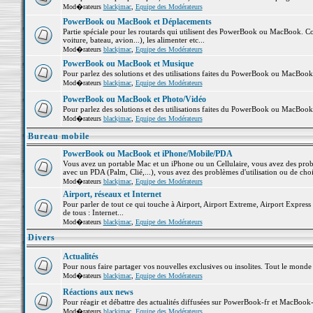
Mod�rateurs
blackjmac
,
Equipe des Modérateurs
PowerBook ou MacBook et Déplacements
Partie spéciale pour les routards qui utilisent des PowerBook ou MacBook. Co
voiture, bateau, avion...), les alimenter etc...
Mod�rateurs
blackjmac
,
Equipe des Modérateurs
PowerBook ou MacBook et Musique
Pour parlez des solutions et des utilisations faites du PowerBook ou MacBoo
Mod�rateurs
blackjmac
,
Equipe des Modérateurs
PowerBook ou MacBook et Photo/Vidéo
Pour parlez des solutions et des utilisations faites du PowerBook ou MacBook
Mod�rateurs
blackjmac
,
Equipe des Modérateurs
Bureau mobile
PowerBook ou MacBook et iPhone/Mobile/PDA
Vous avez un portable Mac et un iPhone ou un Cellulaire, vous avez des problè
avec un PDA (Palm, Clié,...), vous avez des problèmes d'utilisation ou de cho
Mod�rateurs
blackjmac
,
Equipe des Modérateurs
Airport, réseaux et Internet
Pour parler de tout ce qui touche à Airport, Airport Extreme, Airport Express e
de tous : Internet...
Mod�rateurs
blackjmac
,
Equipe des Modérateurs
Divers
Actualités
Pour nous faire partager vos nouvelles exclusives ou insolites. Tout le monde pe
Mod�rateurs
blackjmac
,
Equipe des Modérateurs
Réactions aux news
Pour réagir et débattre des actualités diffusées sur PowerBook-fr et MacBook-
Mod�rateurs
blackjmac
,
Equipe des Modérateurs