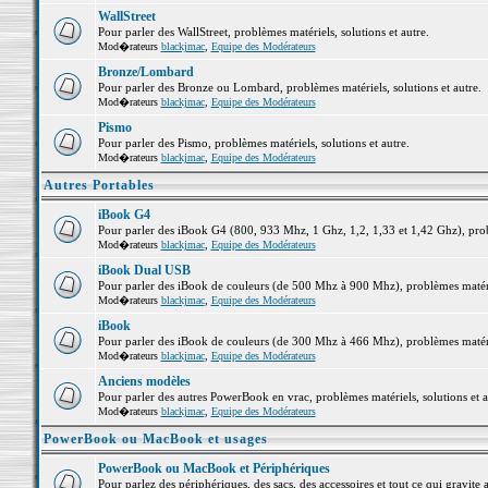
WallStreet
Pour parler des WallStreet, problèmes matériels, solutions et autre.
Mod�rateurs
blackjmac
,
Equipe des Modérateurs
Bronze/Lombard
Pour parler des Bronze ou Lombard, problèmes matériels, solutions et autre.
Mod�rateurs
blackjmac
,
Equipe des Modérateurs
Pismo
Pour parler des Pismo, problèmes matériels, solutions et autre.
Mod�rateurs
blackjmac
,
Equipe des Modérateurs
Autres Portables
iBook G4
Pour parler des iBook G4 (800, 933 Mhz, 1 Ghz, 1,2, 1,33 et 1,42 Ghz), probl
Mod�rateurs
blackjmac
,
Equipe des Modérateurs
iBook Dual USB
Pour parler des iBook de couleurs (de 500 Mhz à 900 Mhz), problèmes matériel
Mod�rateurs
blackjmac
,
Equipe des Modérateurs
iBook
Pour parler des iBook de couleurs (de 300 Mhz à 466 Mhz), problèmes matériel
Mod�rateurs
blackjmac
,
Equipe des Modérateurs
Anciens modèles
Pour parler des autres PowerBook en vrac, problèmes matériels, solutions et a
Mod�rateurs
blackjmac
,
Equipe des Modérateurs
PowerBook ou MacBook et usages
PowerBook ou MacBook et Périphériques
Pour parlez des périphériques, des sacs, des accessoires et tout ce qui grav