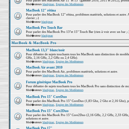
Pour parler des MacBook Air 11" et 13" (gamme 2010, 2011 et 2012), problème
Mod�rateurs
blackjmac
,
Equipe des Modérateurs
MacBook 12" rétina
Pour parler des MacBook 12" rétina, problèmes matériels, solutions et autre. 
clavier ;-)
Mod�rateur
blackjmac
MacBook Pro Touch Bar
Pour parler des MacBook Pro 13"et 15" Touch Bar (rien à voir avec un bar ;-) 
Mod�rateur
blackjmac
MacBook & MacBook Pro
MacBook 13,3" blanc/noir
Pour débattre de sujets touchants tous les MacBook sans distinction de mo
GHz, 2,16 GHz, 2,2 GHz ou 2,4 GHz).
Mod�rateurs
blackjmac
,
Equipe des Modérateurs
MacBook Air avant 2010
Pour parler des MacBook Air, problèmes matériels, solutions et autre.
Mod�rateurs
blackjmac
,
Equipe des Modérateurs
Forum générique MacBook Pro
Pour débattre de sujets touchants tous les MacBook Pro sans distinction de mo
Mod�rateurs
blackjmac
,
Equipe des Modérateurs
MacBook Pro 15" CoreDuo
Pour parler des MacBook Pro 15" CoreDuo (1,83 Ghz, 2 Ghz et 2,16 Ghz), pro
Mod�rateurs
blackjmac
,
Equipe des Modérateurs
MacBook Pro 15" Core2Duo
Pour parler des MacBook Pro 15" Core2Duo (2,16 GHz, 2,2 GHz, 2,33 GHz, 
solutions et autre.
Mod�rateurs
blackjmac
,
Equipe des Modérateurs
MacBook Pro 17"