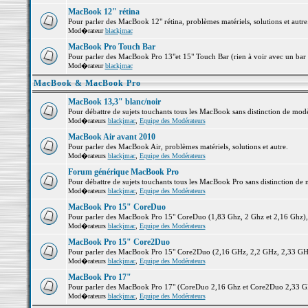
MacBook 12" rétina
Pour parler des MacBook 12" rétina, problèmes matériels, solutions et autre.
Mod�rateur
blackjmac
MacBook Pro Touch Bar
Pour parler des MacBook Pro 13"et 15" Touch Bar (rien à voir avec un bar ;-
Mod�rateur
blackjmac
MacBook & MacBook Pro
MacBook 13,3" blanc/noir
Pour débattre de sujets touchants tous les MacBook sans distinction de 
Mod�rateurs
blackjmac
,
Equipe des Modérateurs
MacBook Air avant 2010
Pour parler des MacBook Air, problèmes matériels, solutions et autre.
Mod�rateurs
blackjmac
,
Equipe des Modérateurs
Forum générique MacBook Pro
Pour débattre de sujets touchants tous les MacBook Pro sans distinction de 
Mod�rateurs
blackjmac
,
Equipe des Modérateurs
MacBook Pro 15" CoreDuo
Pour parler des MacBook Pro 15" CoreDuo (1,83 Ghz, 2 Ghz et 2,16 Ghz), pr
Mod�rateurs
blackjmac
,
Equipe des Modérateurs
MacBook Pro 15" Core2Duo
Pour parler des MacBook Pro 15" Core2Duo (2,16 GHz, 2,2 GHz, 2,33 GHz, 
Mod�rateurs
blackjmac
,
Equipe des Modérateurs
MacBook Pro 17"
Pour parler des MacBook Pro 17" (CoreDuo 2,16 Ghz et Core2Duo 2,33 GHz 
Mod�rateurs
blackjmac
,
Equipe des Modérateurs