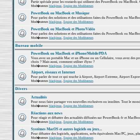
Partie spéciale pour les routards qui utilisent des PowerBook ou MacBook. Co
Mod�rateurs
blackjmac
,
Equipe des Modérateurs
PowerBook ou MacBook et Musique
Pour parlez des solutions et des utilisations faites du PowerBook ou MacB
Mod�rateurs
blackjmac
,
Equipe des Modérateurs
PowerBook ou MacBook et Photo/Vidéo
Pour parlez des solutions et des utilisations faites du PowerBook ou MacBo
Mod�rateurs
blackjmac
,
Equipe des Modérateurs
Bureau mobile
PowerBook ou MacBook et iPhone/Mobile/PDA
Vous avez un portable Mac et un iPhone ou un Cellulaire, vous avez des probl
choix ? Mais aussi, comment utiliser iSync ?
Mod�rateurs
blackjmac
,
Equipe des Modérateurs
Airport, réseaux et Internet
Pour parler de tout ce qui touche à Airport, Airport Extreme, Airport Express 
Mod�rateurs
blackjmac
,
Equipe des Modérateurs
Divers
Actualités
Pour nous faire partager vos nouvelles exclusives ou insolites. Tout le monde 
Mod�rateurs
blackjmac
,
Equipe des Modérateurs
Réactions aux news
Pour réagir et débattre des actualités diffusées sur PowerBook-fr et MacBoo
Mod�rateurs
blackjmac
,
Equipe des Modérateurs
Systèmes MacOS et autres logiciels ou jeux...
Pour débattre des logiciels, applications, softs équivalents Mac/PC, jeux, plu
Mod�rateurs
blackjmac
,
Equipe des Modérateurs