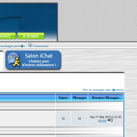
ssiers
À propos
s messages priv�s
Connexion
Voir les messages sans r�ponses
Sujets
Messages
Derniers Messages
Ven 17 Mai 2013 à 12:45
31
33
ch-vox