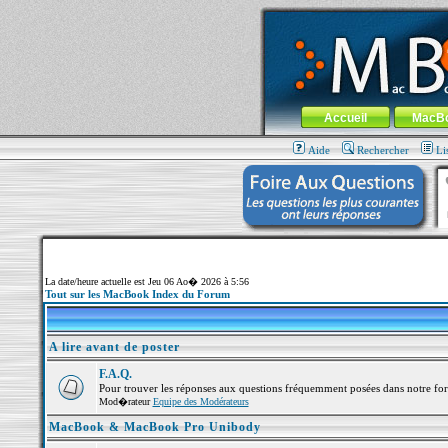
MacBook-fr.com : 100% Apple... 100% nom
Aller au contenu
-
Aller au menu 
Menu général
Accueil
MacB
Aide
Rechercher
Li
La date/heure actuelle est Jeu 06 Ao� 2026 à 5:56
Tout sur les MacBook Index du Forum
A lire avant de poster
F.A.Q.
Pour trouver les réponses aux questions fréquemment posées dans notre fo
Mod�rateur
Equipe des Modérateurs
MacBook & MacBook Pro Unibody