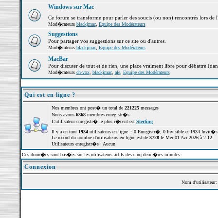
Windows sur Mac
Ce forum se transforme pour parler des soucis (ou non) rencontrés lors de 
Mod�rateurs
blackjmac
,
Equipe des Modérateurs
Suggestions
Pour partager vos suggestions sur ce site ou d'autres.
Mod�rateurs
blackjmac
,
Equipe des Modérateurs
MacBar
Pour discuter de tout et de rien, une place vraiment libre pour débattre (dan
Mod�rateurs
ch-vox
,
blackjmac
,
ale
,
Equipe des Modérateurs
Qui est en ligne ?
Nos membres ont post� un total de
221225
messages
Nous avons
6368
membres enregistr�s
L'utilisateur enregistr� le plus r�cent est
Sterling
Il y a en tout
1934
utilisateurs en ligne :: 0 Enregistr�, 0 Invisible et 1934 Invit
Le record du nombre d'utilisateurs en ligne est de
3728
le Mer 01 Avr 2026 à 2:12
Utilisateurs enregistr�s : Aucun
Ces donn�es sont bas�es sur les utilisateurs actifs des cinq derni�res minutes
Connexion
Nom d'utilisateur