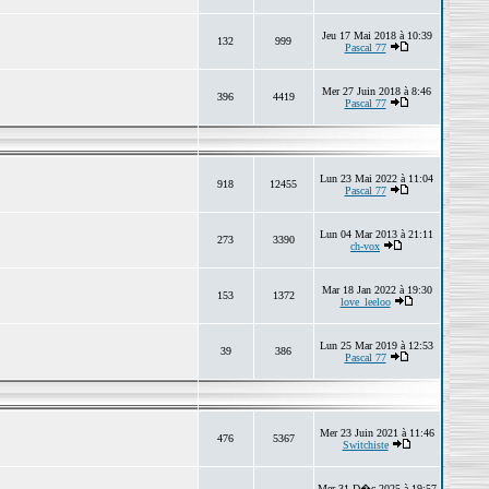
Jeu 17 Mai 2018 à 10:39
132
999
Pascal 77
Mer 27 Juin 2018 à 8:46
396
4419
Pascal 77
Lun 23 Mai 2022 à 11:04
918
12455
Pascal 77
Lun 04 Mar 2013 à 21:11
273
3390
ch-vox
Mar 18 Jan 2022 à 19:30
153
1372
love_leeloo
Lun 25 Mar 2019 à 12:53
39
386
Pascal 77
Mer 23 Juin 2021 à 11:46
476
5367
Switchiste
Mer 31 D�c 2025 à 19:57