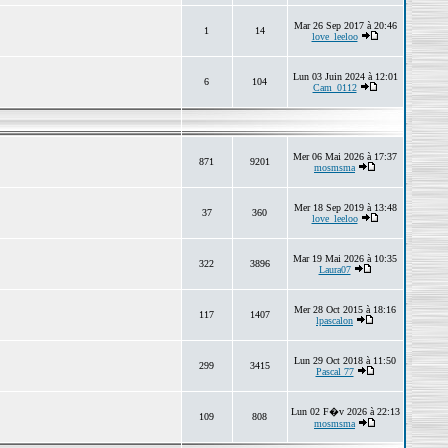
Mar 26 Sep 2017 à 20:46
1
14
love_leeloo
Lun 03 Juin 2024 à 12:01
6
104
Cam_0112
Mer 06 Mai 2026 à 17:37
871
9201
mosmsma
Mer 18 Sep 2019 à 13:48
37
360
love_leeloo
Mar 19 Mai 2026 à 10:35
322
3896
Laura07
Mer 28 Oct 2015 à 18:16
117
1407
lpascalon
Lun 29 Oct 2018 à 11:50
299
3415
Pascal 77
Lun 02 F�v 2026 à 22:13
109
808
mosmsma