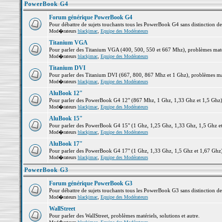
PowerBook G4
Forum générique PowerBook G4
Pour débattre de sujets touchants tous les PowerBook G4 sans distinction d
Mod�rateurs
blackjmac
,
Equipe des Modérateurs
Titanium VGA
Pour parler des Titanium VGA (400, 500, 550 et 667 Mhz), problèmes matéri
Mod�rateurs
blackjmac
,
Equipe des Modérateurs
Titanium DVI
Pour parler des Titanium DVI (667, 800, 867 Mhz et 1 Ghz), problèmes matér
Mod�rateurs
blackjmac
,
Equipe des Modérateurs
AluBook 12"
Pour parler des PowerBook G4 12" (867 Mhz, 1 Ghz, 1,33 Ghz et 1,5 Ghz), p
Mod�rateurs
blackjmac
,
Equipe des Modérateurs
AluBook 15"
Pour parler des PowerBook G4 15" (1 Ghz, 1,25 Ghz, 1,33 Ghz, 1,5 Ghz et 1
Mod�rateurs
blackjmac
,
Equipe des Modérateurs
AluBook 17"
Pour parler des PowerBook G4 17" (1 Ghz, 1,33 Ghz, 1,5 Ghz et 1,67 Ghz), 
Mod�rateurs
blackjmac
,
Equipe des Modérateurs
PowerBook G3
Forum générique PowerBook G3
Pour débattre de sujets touchants tous les PowerBook G3 sans distinction d
Mod�rateurs
blackjmac
,
Equipe des Modérateurs
WallStreet
Pour parler des WallStreet, problèmes matériels, solutions et autre.