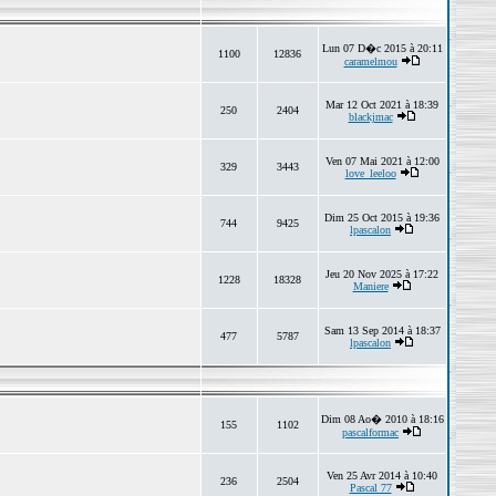
Lun 07 D�c 2015 à 20:11
1100
12836
caramelmou
Mar 12 Oct 2021 à 18:39
250
2404
blackjmac
Ven 07 Mai 2021 à 12:00
329
3443
love_leeloo
Dim 25 Oct 2015 à 19:36
744
9425
lpascalon
Jeu 20 Nov 2025 à 17:22
1228
18328
Maniere
Sam 13 Sep 2014 à 18:37
477
5787
lpascalon
Dim 08 Ao� 2010 à 18:16
155
1102
pascalformac
Ven 25 Avr 2014 à 10:40
236
2504
Pascal 77