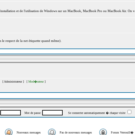
l'installation et de l'utilisation de Windows sur un MacBook, MacBook Pro ou MacBook Air. On va
s le respect de la net étiquette quand même).
�s [
Administrateur
] [
Mod�rateur
]
:
Mot de passe:
Se connecter automatiquement � chaque visite
Nouveaux messages
Pas de nouveaux messages
Forum Verrouill�