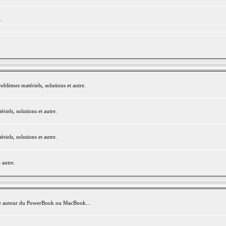
.
blèmes matériels, solutions et autre.
els, solutions et autre.
els, solutions et autre.
 autre.
avite autour du PowerBook ou MacBook...