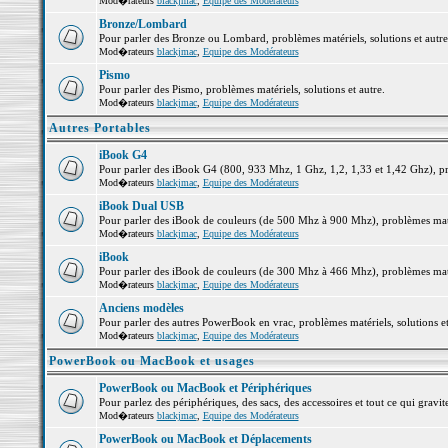
Mod�rateurs
blackjmac
,
Equipe des Modérateurs
Bronze/Lombard
Pour parler des Bronze ou Lombard, problèmes matériels, solutions et autre
Mod�rateurs
blackjmac
,
Equipe des Modérateurs
Pismo
Pour parler des Pismo, problèmes matériels, solutions et autre.
Mod�rateurs
blackjmac
,
Equipe des Modérateurs
Autres Portables
iBook G4
Pour parler des iBook G4 (800, 933 Mhz, 1 Ghz, 1,2, 1,33 et 1,42 Ghz), pro
Mod�rateurs
blackjmac
,
Equipe des Modérateurs
iBook Dual USB
Pour parler des iBook de couleurs (de 500 Mhz à 900 Mhz), problèmes matéri
Mod�rateurs
blackjmac
,
Equipe des Modérateurs
iBook
Pour parler des iBook de couleurs (de 300 Mhz à 466 Mhz), problèmes matéri
Mod�rateurs
blackjmac
,
Equipe des Modérateurs
Anciens modèles
Pour parler des autres PowerBook en vrac, problèmes matériels, solutions et
Mod�rateurs
blackjmac
,
Equipe des Modérateurs
PowerBook ou MacBook et usages
PowerBook ou MacBook et Périphériques
Pour parlez des périphériques, des sacs, des accessoires et tout ce qui gr
Mod�rateurs
blackjmac
,
Equipe des Modérateurs
PowerBook ou MacBook et Déplacements