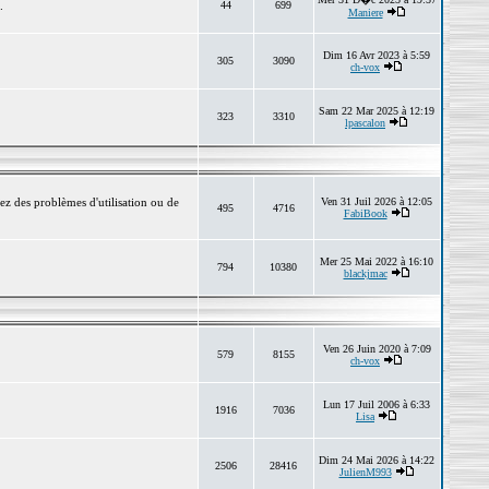
.
44
699
Maniere
Dim 16 Avr 2023 à 5:59
305
3090
ch-vox
Sam 22 Mar 2025 à 12:19
323
3310
lpascalon
ez des problèmes d'utilisation ou de
Ven 31 Juil 2026 à 12:05
495
4716
FabiBook
Mer 25 Mai 2022 à 16:10
794
10380
blackjmac
Ven 26 Juin 2020 à 7:09
579
8155
ch-vox
Lun 17 Juil 2006 à 6:33
1916
7036
Lisa
Dim 24 Mai 2026 à 14:22
2506
28416
JulienM993