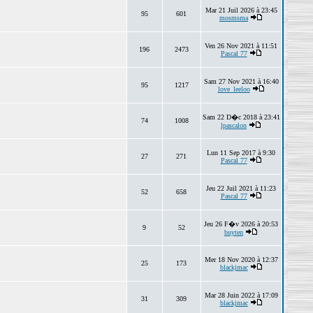
Mar 21 Juil 2026 à 23:45
95
601
mosmsma
Ven 26 Nov 2021 à 11:51
196
2473
Pascal 77
Sam 27 Nov 2021 à 16:40
95
1217
love_leeloo
Sam 22 D�c 2018 à 23:41
74
1008
lpascalon
Lun 11 Sep 2017 à 9:30
27
271
Pascal 77
Jeu 22 Juil 2021 à 11:23
52
658
Pascal 77
Jeu 26 F�v 2026 à 20:53
9
52
buyten
Mer 18 Nov 2020 à 12:37
25
173
blackjmac
Mar 28 Juin 2022 à 17:09
31
309
blackjmac