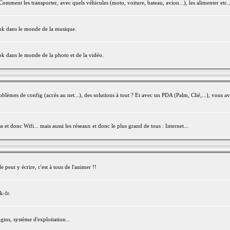
mment les transporter, avec quels véhicules (moto, voiture, bateau, avion...), les alimenter etc..
ook dans le monde de la musique.
ok dans le monde de la photo et de la vidéo.
èmes de config (accès au net...), des solutions à tout ? Et avec un PDA (Palm, Clié,...), vous av
et donc Wifi... mais aussi les réseaux et donc le plus grand de tous : Internet...
peut y écrire, c'est à tous de l'animer !!
k-fr.
gins, système d'exploitation...