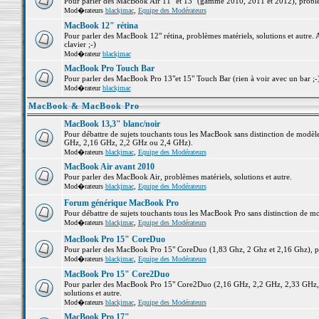
Pour parler des MacBook Air 11" et 13" (gamme 2010, 2011 et 2012), problème
Mod�rateurs
blackjmac
,
Equipe des Modérateurs
MacBook 12" rétina
Pour parler des MacBook 12" rétina, problèmes matériels, solutions et autre. 
clavier ;-)
Mod�rateur
blackjmac
MacBook Pro Touch Bar
Pour parler des MacBook Pro 13"et 15" Touch Bar (rien à voir avec un bar ;-) 
Mod�rateur
blackjmac
MacBook & MacBook Pro
MacBook 13,3" blanc/noir
Pour débattre de sujets touchants tous les MacBook sans distinction de mo
GHz, 2,16 GHz, 2,2 GHz ou 2,4 GHz).
Mod�rateurs
blackjmac
,
Equipe des Modérateurs
MacBook Air avant 2010
Pour parler des MacBook Air, problèmes matériels, solutions et autre.
Mod�rateurs
blackjmac
,
Equipe des Modérateurs
Forum générique MacBook Pro
Pour débattre de sujets touchants tous les MacBook Pro sans distinction de mo
Mod�rateurs
blackjmac
,
Equipe des Modérateurs
MacBook Pro 15" CoreDuo
Pour parler des MacBook Pro 15" CoreDuo (1,83 Ghz, 2 Ghz et 2,16 Ghz), pro
Mod�rateurs
blackjmac
,
Equipe des Modérateurs
MacBook Pro 15" Core2Duo
Pour parler des MacBook Pro 15" Core2Duo (2,16 GHz, 2,2 GHz, 2,33 GHz, 
solutions et autre.
Mod�rateurs
blackjmac
,
Equipe des Modérateurs
MacBook Pro 17"