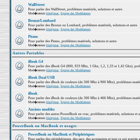
WallStreet
Pour parler des WallStreet, problèmes matériels, solutions et autre.
Mod�rateurs
blackjmac
,
Equipe des Modérateurs
Bronze/Lombard
Pour parler des Bronze ou Lombard, problèmes matériels, solutions et autre.
Mod�rateurs
blackjmac
,
Equipe des Modérateurs
Pismo
Pour parler des Pismo, problèmes matériels, solutions et autre.
Mod�rateurs
blackjmac
,
Equipe des Modérateurs
Autres Portables
iBook G4
Pour parler des iBook G4 (800, 933 Mhz, 1 Ghz, 1,2, 1,33 et 1,42 Ghz), probl
Mod�rateurs
blackjmac
,
Equipe des Modérateurs
iBook Dual USB
Pour parler des iBook de couleurs (de 500 Mhz à 900 Mhz), problèmes matériel
Mod�rateurs
blackjmac
,
Equipe des Modérateurs
iBook
Pour parler des iBook de couleurs (de 300 Mhz à 466 Mhz), problèmes matériel
Mod�rateurs
blackjmac
,
Equipe des Modérateurs
Anciens modèles
Pour parler des autres PowerBook en vrac, problèmes matériels, solutions et a
Mod�rateurs
blackjmac
,
Equipe des Modérateurs
PowerBook ou MacBook et usages
PowerBook ou MacBook et Périphériques
Pour parlez des périphériques, des sacs, des accessoires et tout ce qui grav