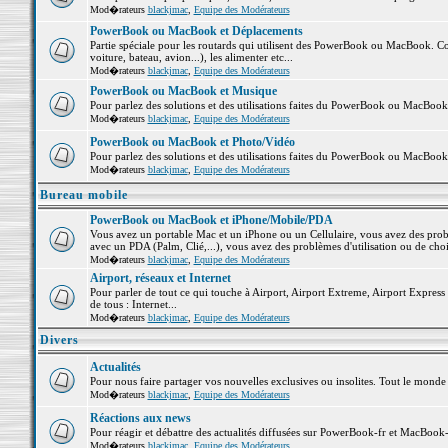
Mod�rateurs
blackjmac
,
Equipe des Modérateurs
PowerBook ou MacBook et Déplacements
Partie spéciale pour les routards qui utilisent des PowerBook ou MacBook. Co
voiture, bateau, avion...), les alimenter etc...
Mod�rateurs
blackjmac
,
Equipe des Modérateurs
PowerBook ou MacBook et Musique
Pour parlez des solutions et des utilisations faites du PowerBook ou MacBoo
Mod�rateurs
blackjmac
,
Equipe des Modérateurs
PowerBook ou MacBook et Photo/Vidéo
Pour parlez des solutions et des utilisations faites du PowerBook ou MacBook
Mod�rateurs
blackjmac
,
Equipe des Modérateurs
Bureau mobile
PowerBook ou MacBook et iPhone/Mobile/PDA
Vous avez un portable Mac et un iPhone ou un Cellulaire, vous avez des problè
avec un PDA (Palm, Clié,...), vous avez des problèmes d'utilisation ou de cho
Mod�rateurs
blackjmac
,
Equipe des Modérateurs
Airport, réseaux et Internet
Pour parler de tout ce qui touche à Airport, Airport Extreme, Airport Express e
de tous : Internet...
Mod�rateurs
blackjmac
,
Equipe des Modérateurs
Divers
Actualités
Pour nous faire partager vos nouvelles exclusives ou insolites. Tout le monde pe
Mod�rateurs
blackjmac
,
Equipe des Modérateurs
Réactions aux news
Pour réagir et débattre des actualités diffusées sur PowerBook-fr et MacBook-
Mod�rateurs
blackjmac
,
Equipe des Modérateurs