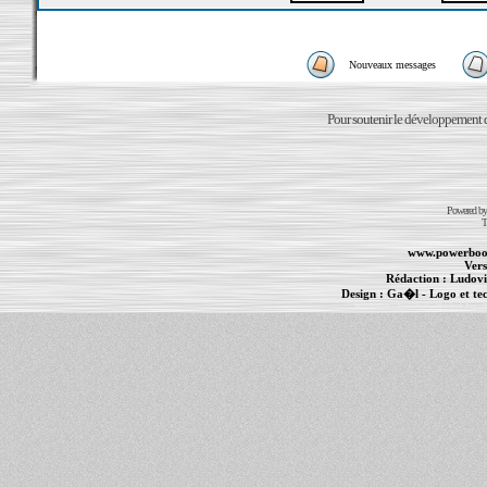
Nouveaux messages
Pour soutenir le développement du
Powered b
T
www.powerboo
Vers
Rédaction :
Ludovi
Design :
Ga�l
- Logo et te
Informations :
PowerBook
-
MacBook Pro
-
i