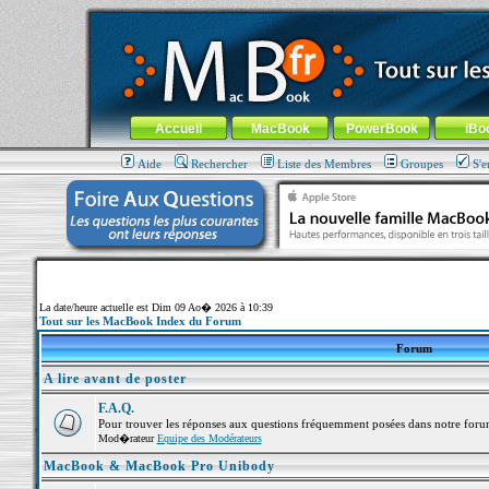
MacBook-fr.com : 100% Apple... 100% nomade !
Aller au contenu
-
Aller au menu général
-
Aller au menu de la
Menu général
Accueil
MacBook
PowerBook
iBo
Aide
Rechercher
Liste des Membres
Groupes
S'e
La date/heure actuelle est Dim 09 Ao� 2026 à 10:39
Tout sur les MacBook Index du Forum
Forum
A lire avant de poster
F.A.Q.
Pour trouver les réponses aux questions fréquemment posées dans notre foru
Mod�rateur
Equipe des Modérateurs
MacBook & MacBook Pro Unibody