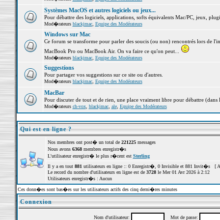
Systèmes MacOS et autres logiciels ou jeux...
Pour débattre des logiciels, applications, softs équivalents Mac/PC, jeux, plugi
Mod�rateurs
blackjmac
,
Equipe des Modérateurs
Windows sur Mac
Ce forum se transforme pour parler des soucis (ou non) rencontrés lors de l'i
MacBook Pro ou MacBook Air. On va faire ce qu'on peut...
Mod�rateurs
blackjmac
,
Equipe des Modérateurs
Suggestions
Pour partager vos suggestions sur ce site ou d'autres.
Mod�rateurs
blackjmac
,
Equipe des Modérateurs
MacBar
Pour discuter de tout et de rien, une place vraiment libre pour débattre (dans 
Mod�rateurs
ch-vox
,
blackjmac
,
ale
,
Equipe des Modérateurs
Qui est en ligne ?
Nos membres ont post� un total de
221225
messages
Nous avons
6368
membres enregistr�s
L'utilisateur enregistr� le plus r�cent est
Sterling
Il y a en tout
881
utilisateurs en ligne :: 0 Enregistr�, 0 Invisible et 881 Invit�s [
A
Le record du nombre d'utilisateurs en ligne est de
3728
le Mer 01 Avr 2026 à 2:12
Utilisateurs enregistr�s : Aucun
Ces donn�es sont bas�es sur les utilisateurs actifs des cinq derni�res minutes
Connexion
Nom d'utilisateur:
Mot de passe: