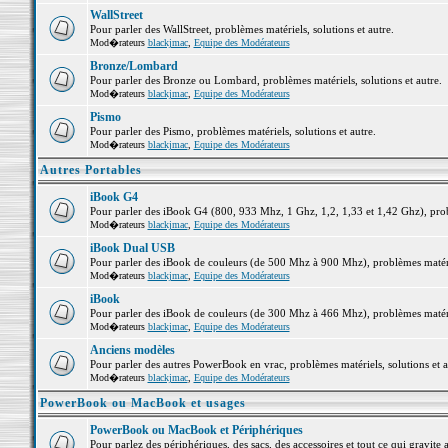
WallStreet
Pour parler des WallStreet, problèmes matériels, solutions et autre.
Mod�rateurs
blackjmac
,
Equipe des Modérateurs
Bronze/Lombard
Pour parler des Bronze ou Lombard, problèmes matériels, solutions et autre.
Mod�rateurs
blackjmac
,
Equipe des Modérateurs
Pismo
Pour parler des Pismo, problèmes matériels, solutions et autre.
Mod�rateurs
blackjmac
,
Equipe des Modérateurs
Autres Portables
iBook G4
Pour parler des iBook G4 (800, 933 Mhz, 1 Ghz, 1,2, 1,33 et 1,42 Ghz), probl
Mod�rateurs
blackjmac
,
Equipe des Modérateurs
iBook Dual USB
Pour parler des iBook de couleurs (de 500 Mhz à 900 Mhz), problèmes matériel
Mod�rateurs
blackjmac
,
Equipe des Modérateurs
iBook
Pour parler des iBook de couleurs (de 300 Mhz à 466 Mhz), problèmes matériel
Mod�rateurs
blackjmac
,
Equipe des Modérateurs
Anciens modèles
Pour parler des autres PowerBook en vrac, problèmes matériels, solutions et a
Mod�rateurs
blackjmac
,
Equipe des Modérateurs
PowerBook ou MacBook et usages
PowerBook ou MacBook et Périphériques
Pour parlez des périphériques, des sacs, des accessoires et tout ce qui grav