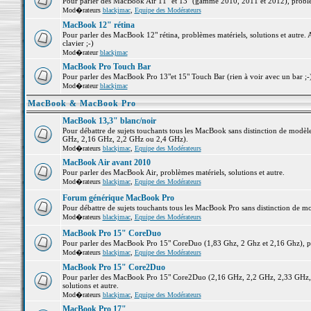
Pour parler des MacBook Air 11" et 13" (gamme 2010, 2011 et 2012), problème
Mod�rateurs
blackjmac
,
Equipe des Modérateurs
MacBook 12" rétina
Pour parler des MacBook 12" rétina, problèmes matériels, solutions et autre. 
clavier ;-)
Mod�rateur
blackjmac
MacBook Pro Touch Bar
Pour parler des MacBook Pro 13"et 15" Touch Bar (rien à voir avec un bar ;-) 
Mod�rateur
blackjmac
MacBook & MacBook Pro
MacBook 13,3" blanc/noir
Pour débattre de sujets touchants tous les MacBook sans distinction de mo
GHz, 2,16 GHz, 2,2 GHz ou 2,4 GHz).
Mod�rateurs
blackjmac
,
Equipe des Modérateurs
MacBook Air avant 2010
Pour parler des MacBook Air, problèmes matériels, solutions et autre.
Mod�rateurs
blackjmac
,
Equipe des Modérateurs
Forum générique MacBook Pro
Pour débattre de sujets touchants tous les MacBook Pro sans distinction de mo
Mod�rateurs
blackjmac
,
Equipe des Modérateurs
MacBook Pro 15" CoreDuo
Pour parler des MacBook Pro 15" CoreDuo (1,83 Ghz, 2 Ghz et 2,16 Ghz), pro
Mod�rateurs
blackjmac
,
Equipe des Modérateurs
MacBook Pro 15" Core2Duo
Pour parler des MacBook Pro 15" Core2Duo (2,16 GHz, 2,2 GHz, 2,33 GHz, 
solutions et autre.
Mod�rateurs
blackjmac
,
Equipe des Modérateurs
MacBook Pro 17"