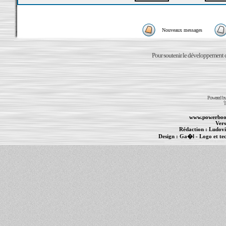
Nouveaux messages
Pour soutenir le développement du
Powered b
T
www.powerboo
Vers
Rédaction :
Ludovi
Design :
Ga�l
- Logo et te
Informations :
PowerBook
-
MacBook Pro
-
i