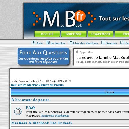
MacBook-fr.com : 100% Apple... 100% nomade !
Aller au contenu
-
Aller au menu général
-
Aller au menu de la
Menu général
Accueil
MacBook
PowerBook
iBo
Aide
Rechercher
Liste des Membres
Groupes
S'e
La date/heure actuelle est Sam 08 Ao� 2026 à 8:39
Tout sur les MacBook Index du Forum
Forum
A lire avant de poster
F.A.Q.
Pour trouver les réponses aux questions fréquemment posées dans notre foru
Mod�rateur
Equipe des Modérateurs
MacBook & MacBook Pro Unibody