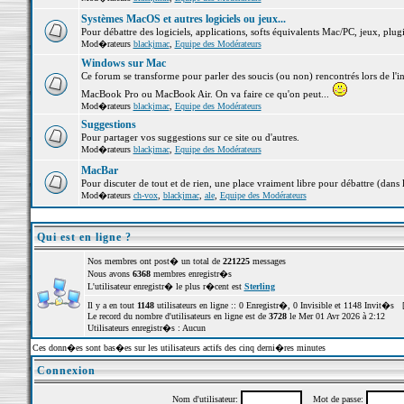
Systèmes MacOS et autres logiciels ou jeux...
Pour débattre des logiciels, applications, softs équivalents Mac/PC, jeux, plugi
Mod�rateurs
blackjmac
,
Equipe des Modérateurs
Windows sur Mac
Ce forum se transforme pour parler des soucis (ou non) rencontrés lors de l'i
MacBook Pro ou MacBook Air. On va faire ce qu'on peut...
Mod�rateurs
blackjmac
,
Equipe des Modérateurs
Suggestions
Pour partager vos suggestions sur ce site ou d'autres.
Mod�rateurs
blackjmac
,
Equipe des Modérateurs
MacBar
Pour discuter de tout et de rien, une place vraiment libre pour débattre (dans 
Mod�rateurs
ch-vox
,
blackjmac
,
ale
,
Equipe des Modérateurs
Qui est en ligne ?
Nos membres ont post� un total de
221225
messages
Nous avons
6368
membres enregistr�s
L'utilisateur enregistr� le plus r�cent est
Sterling
Il y a en tout
1148
utilisateurs en ligne :: 0 Enregistr�, 0 Invisible et 1148 Invit�s 
Le record du nombre d'utilisateurs en ligne est de
3728
le Mer 01 Avr 2026 à 2:12
Utilisateurs enregistr�s : Aucun
Ces donn�es sont bas�es sur les utilisateurs actifs des cinq derni�res minutes
Connexion
Nom d'utilisateur:
Mot de passe: