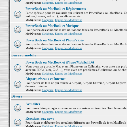
Mod�rateurs
blackjmac
,
Equipe des Modérateurs
PowerBook ou MacBook et Déplacements
Partie spéciale pour les routards qui utilisent des PowerBook ou MacBook. Co
voiture, bateau, avion...), les alimenter etc...
Mod�rateurs
blackjmac
,
Equipe des Modérateurs
PowerBook ou MacBook et Musique
Pour parlez des solutions et des utilisations faites du PowerBook ou MacBoo
Mod�rateurs
blackjmac
,
Equipe des Modérateurs
PowerBook ou MacBook et Photo/Vidéo
Pour parlez des solutions et des utilisations faites du PowerBook ou MacBook
Mod�rateurs
blackjmac
,
Equipe des Modérateurs
Bureau mobile
PowerBook ou MacBook et iPhone/Mobile/PDA
Vous avez un portable Mac et un iPhone ou un Cellulaire, vous avez des problè
avec un PDA (Palm, Clié,...), vous avez des problèmes d'utilisation ou de cho
Mod�rateurs
blackjmac
,
Equipe des Modérateurs
Airport, réseaux et Internet
Pour parler de tout ce qui touche à Airport, Airport Extreme, Airport Express e
de tous : Internet...
Mod�rateurs
blackjmac
,
Equipe des Modérateurs
Divers
Actualités
Pour nous faire partager vos nouvelles exclusives ou insolites. Tout le monde pe
Mod�rateurs
blackjmac
,
Equipe des Modérateurs
Réactions aux news
Pour réagir et débattre des actualités diffusées sur PowerBook-fr et MacBook-
Mod�rateurs
blackjmac
,
Equipe des Modérateurs