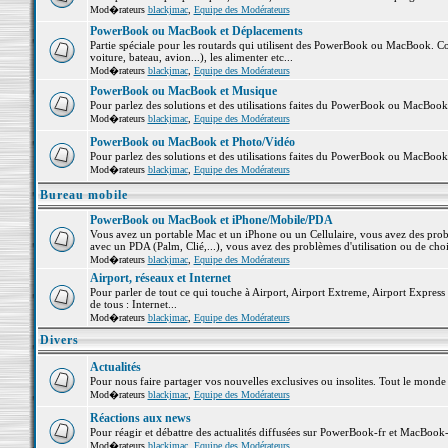
Mod�rateurs
blackjmac
,
Equipe des Modérateurs
PowerBook ou MacBook et Déplacements
Partie spéciale pour les routards qui utilisent des PowerBook ou MacBook. Co
voiture, bateau, avion...), les alimenter etc...
Mod�rateurs
blackjmac
,
Equipe des Modérateurs
PowerBook ou MacBook et Musique
Pour parlez des solutions et des utilisations faites du PowerBook ou MacBoo
Mod�rateurs
blackjmac
,
Equipe des Modérateurs
PowerBook ou MacBook et Photo/Vidéo
Pour parlez des solutions et des utilisations faites du PowerBook ou MacBook
Mod�rateurs
blackjmac
,
Equipe des Modérateurs
Bureau mobile
PowerBook ou MacBook et iPhone/Mobile/PDA
Vous avez un portable Mac et un iPhone ou un Cellulaire, vous avez des problè
avec un PDA (Palm, Clié,...), vous avez des problèmes d'utilisation ou de cho
Mod�rateurs
blackjmac
,
Equipe des Modérateurs
Airport, réseaux et Internet
Pour parler de tout ce qui touche à Airport, Airport Extreme, Airport Express e
de tous : Internet...
Mod�rateurs
blackjmac
,
Equipe des Modérateurs
Divers
Actualités
Pour nous faire partager vos nouvelles exclusives ou insolites. Tout le monde pe
Mod�rateurs
blackjmac
,
Equipe des Modérateurs
Réactions aux news
Pour réagir et débattre des actualités diffusées sur PowerBook-fr et MacBook-
Mod�rateurs
blackjmac
,
Equipe des Modérateurs