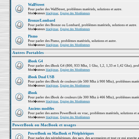
WallStreet
Pour parler des WallStreet, problèmes matériels, solutions et autre.
Mod�rateurs
blackjmac
,
Equipe des Modérateurs
Bronze/Lombard
Pour parler des Bronze ou Lombard, problèmes matériels, solutions et autre.
Mod�rateurs
blackjmac
,
Equipe des Modérateurs
Pismo
Pour parler des Pismo, problèmes matériels, solutions et autre.
Mod�rateurs
blackjmac
,
Equipe des Modérateurs
Autres Portables
iBook G4
Pour parler des iBook G4 (800, 933 Mhz, 1 Ghz, 1,2, 1,33 et 1,42 Ghz), probl
Mod�rateurs
blackjmac
,
Equipe des Modérateurs
iBook Dual USB
Pour parler des iBook de couleurs (de 500 Mhz à 900 Mhz), problèmes matériel
Mod�rateurs
blackjmac
,
Equipe des Modérateurs
iBook
Pour parler des iBook de couleurs (de 300 Mhz à 466 Mhz), problèmes matériel
Mod�rateurs
blackjmac
,
Equipe des Modérateurs
Anciens modèles
Pour parler des autres PowerBook en vrac, problèmes matériels, solutions et a
Mod�rateurs
blackjmac
,
Equipe des Modérateurs
PowerBook ou MacBook et usages
PowerBook ou MacBook et Périphériques
Pour parlez des périphériques, des sacs, des accessoires et tout ce qui grav