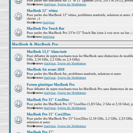
Pour parler des MacBook Air 11" et 13" (gamme 2010, 2011 et 2012), problème
Mod�rateurs
blackjmac
,
Equipe des Modérateurs
MacBook 12" rétina
Pour parler des MacBook 12" rétina, problèmes matériels, solutions et autre. 
clavier ;-)
Mod�rateur
blackjmac
MacBook Pro Touch Bar
Pour parler des MacBook Pro 13"et 15" Touch Bar (rien à voir avec un bar ;-) 
Mod�rateur
blackjmac
MacBook & MacBook Pro
MacBook 13,3" blanc/noir
Pour débattre de sujets touchants tous les MacBook sans distinction de mo
GHz, 2,16 GHz, 2,2 GHz ou 2,4 GHz).
Mod�rateurs
blackjmac
,
Equipe des Modérateurs
MacBook Air avant 2010
Pour parler des MacBook Air, problèmes matériels, solutions et autre.
Mod�rateurs
blackjmac
,
Equipe des Modérateurs
Forum générique MacBook Pro
Pour débattre de sujets touchants tous les MacBook Pro sans distinction de mo
Mod�rateurs
blackjmac
,
Equipe des Modérateurs
MacBook Pro 15" CoreDuo
Pour parler des MacBook Pro 15" CoreDuo (1,83 Ghz, 2 Ghz et 2,16 Ghz), pro
Mod�rateurs
blackjmac
,
Equipe des Modérateurs
MacBook Pro 15" Core2Duo
Pour parler des MacBook Pro 15" Core2Duo (2,16 GHz, 2,2 GHz, 2,33 GHz, 
solutions et autre.
Mod�rateurs
blackjmac
,
Equipe des Modérateurs
MacBook Pro 17"