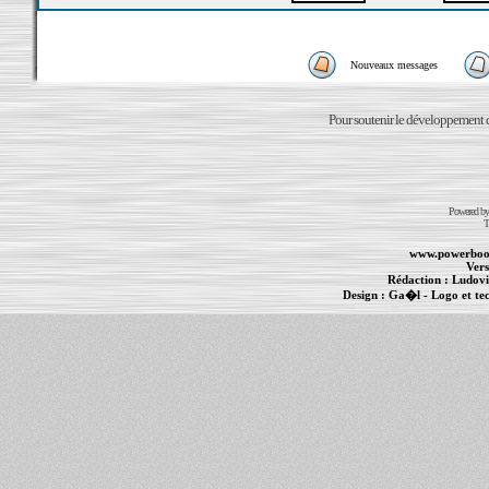
Nouveaux messages
Pour soutenir le développement du
Powered b
T
www.powerboo
Vers
Rédaction :
Ludovi
Design :
Ga�l
- Logo et te
Informations :
PowerBook
-
MacBook Pro
-
i