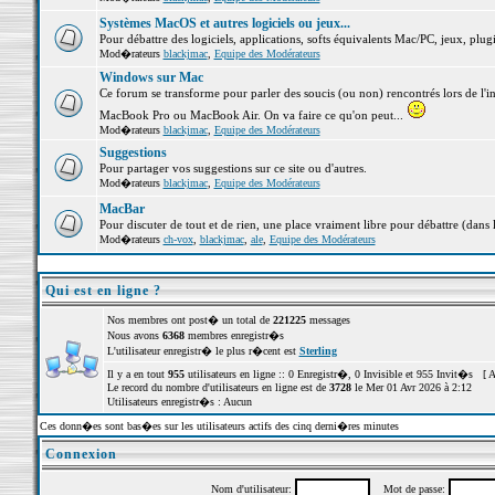
Systèmes MacOS et autres logiciels ou jeux...
Pour débattre des logiciels, applications, softs équivalents Mac/PC, jeux, plugi
Mod�rateurs
blackjmac
,
Equipe des Modérateurs
Windows sur Mac
Ce forum se transforme pour parler des soucis (ou non) rencontrés lors de l'i
MacBook Pro ou MacBook Air. On va faire ce qu'on peut...
Mod�rateurs
blackjmac
,
Equipe des Modérateurs
Suggestions
Pour partager vos suggestions sur ce site ou d'autres.
Mod�rateurs
blackjmac
,
Equipe des Modérateurs
MacBar
Pour discuter de tout et de rien, une place vraiment libre pour débattre (dans 
Mod�rateurs
ch-vox
,
blackjmac
,
ale
,
Equipe des Modérateurs
Qui est en ligne ?
Nos membres ont post� un total de
221225
messages
Nous avons
6368
membres enregistr�s
L'utilisateur enregistr� le plus r�cent est
Sterling
Il y a en tout
955
utilisateurs en ligne :: 0 Enregistr�, 0 Invisible et 955 Invit�s [
A
Le record du nombre d'utilisateurs en ligne est de
3728
le Mer 01 Avr 2026 à 2:12
Utilisateurs enregistr�s : Aucun
Ces donn�es sont bas�es sur les utilisateurs actifs des cinq derni�res minutes
Connexion
Nom d'utilisateur:
Mot de passe: