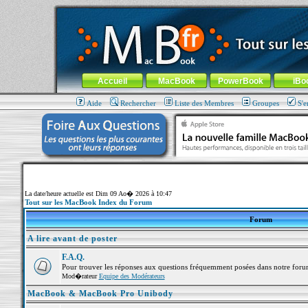
MacBook-fr.com : 100% Apple... 100% nomade !
Aller au contenu
-
Aller au menu général
-
Aller au menu de la
Menu général
Accueil
MacBook
PowerBook
iBo
Aide
Rechercher
Liste des Membres
Groupes
S'e
La date/heure actuelle est Dim 09 Ao� 2026 à 10:47
Tout sur les MacBook Index du Forum
Forum
A lire avant de poster
F.A.Q.
Pour trouver les réponses aux questions fréquemment posées dans notre foru
Mod�rateur
Equipe des Modérateurs
MacBook & MacBook Pro Unibody