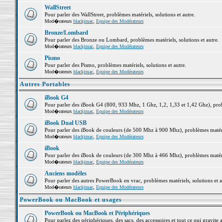
WallStreet
Pour parler des WallStreet, problèmes matériels, solutions et autre.
Mod�rateurs
blackjmac
,
Equipe des Modérateurs
Bronze/Lombard
Pour parler des Bronze ou Lombard, problèmes matériels, solutions et autre.
Mod�rateurs
blackjmac
,
Equipe des Modérateurs
Pismo
Pour parler des Pismo, problèmes matériels, solutions et autre.
Mod�rateurs
blackjmac
,
Equipe des Modérateurs
Autres Portables
iBook G4
Pour parler des iBook G4 (800, 933 Mhz, 1 Ghz, 1,2, 1,33 et 1,42 Ghz), probl
Mod�rateurs
blackjmac
,
Equipe des Modérateurs
iBook Dual USB
Pour parler des iBook de couleurs (de 500 Mhz à 900 Mhz), problèmes matériel
Mod�rateurs
blackjmac
,
Equipe des Modérateurs
iBook
Pour parler des iBook de couleurs (de 300 Mhz à 466 Mhz), problèmes matériel
Mod�rateurs
blackjmac
,
Equipe des Modérateurs
Anciens modèles
Pour parler des autres PowerBook en vrac, problèmes matériels, solutions et a
Mod�rateurs
blackjmac
,
Equipe des Modérateurs
PowerBook ou MacBook et usages
PowerBook ou MacBook et Périphériques
Pour parlez des périphériques, des sacs, des accessoires et tout ce qui grav