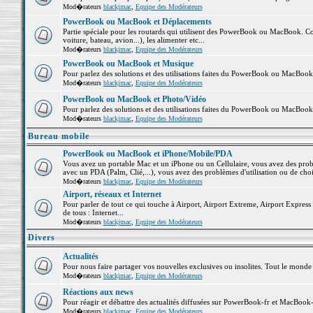
Mod�rateurs
blackjmac
,
Equipe des Modérateurs
PowerBook ou MacBook et Déplacements
Partie spéciale pour les routards qui utilisent des PowerBook ou MacBook. Co
voiture, bateau, avion...), les alimenter etc...
Mod�rateurs
blackjmac
,
Equipe des Modérateurs
PowerBook ou MacBook et Musique
Pour parlez des solutions et des utilisations faites du PowerBook ou MacBoo
Mod�rateurs
blackjmac
,
Equipe des Modérateurs
PowerBook ou MacBook et Photo/Vidéo
Pour parlez des solutions et des utilisations faites du PowerBook ou MacBook
Mod�rateurs
blackjmac
,
Equipe des Modérateurs
Bureau mobile
PowerBook ou MacBook et iPhone/Mobile/PDA
Vous avez un portable Mac et un iPhone ou un Cellulaire, vous avez des problè
avec un PDA (Palm, Clié,...), vous avez des problèmes d'utilisation ou de cho
Mod�rateurs
blackjmac
,
Equipe des Modérateurs
Airport, réseaux et Internet
Pour parler de tout ce qui touche à Airport, Airport Extreme, Airport Express e
de tous : Internet...
Mod�rateurs
blackjmac
,
Equipe des Modérateurs
Divers
Actualités
Pour nous faire partager vos nouvelles exclusives ou insolites. Tout le monde pe
Mod�rateurs
blackjmac
,
Equipe des Modérateurs
Réactions aux news
Pour réagir et débattre des actualités diffusées sur PowerBook-fr et MacBook-
Mod�rateurs
blackjmac
,
Equipe des Modérateurs