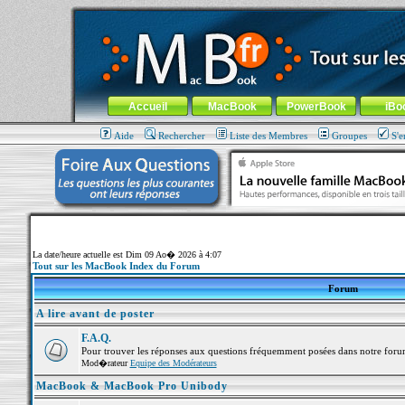
MacBook-fr.com : 100% Apple... 100% nomade !
Aller au contenu
-
Aller au menu général
-
Aller au menu de la
Menu général
Accueil
MacBook
PowerBook
iBo
Aide
Rechercher
Liste des Membres
Groupes
S'e
La date/heure actuelle est Dim 09 Ao� 2026 à 4:07
Tout sur les MacBook Index du Forum
Forum
A lire avant de poster
F.A.Q.
Pour trouver les réponses aux questions fréquemment posées dans notre foru
Mod�rateur
Equipe des Modérateurs
MacBook & MacBook Pro Unibody