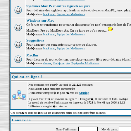
Systèmes MacOS et autres logiciels ou jeux...
Pour débattre des logiciels, applications, softs équivalents Mac/PC, jeux, plugi
Mod�rateurs
blackjmac
,
Equipe des Modérateurs
Windows sur Mac
Ce forum se transforme pour parler des soucis (ou non) rencontrés lors de l'i
MacBook Pro ou MacBook Air. On va faire ce qu'on peut...
Mod�rateurs
blackjmac
,
Equipe des Modérateurs
Suggestions
Pour partager vos suggestions sur ce site ou d'autres.
Mod�rateurs
blackjmac
,
Equipe des Modérateurs
MacBar
Pour discuter de tout et de rien, une place vraiment libre pour débattre (dans 
Mod�rateurs
ch-vox
,
blackjmac
,
ale
,
Equipe des Modérateurs
Qui est en ligne ?
Nos membres ont post� un total de
221225
messages
Nous avons
6368
membres enregistr�s
L'utilisateur enregistr� le plus r�cent est
Sterling
Il y a en tout
1314
utilisateurs en ligne :: 0 Enregistr�, 0 Invisible et 1314 Invit�s 
Le record du nombre d'utilisateurs en ligne est de
3728
le Mer 01 Avr 2026 à 2:12
Utilisateurs enregistr�s : Aucun
Ces donn�es sont bas�es sur les utilisateurs actifs des cinq derni�res minutes
Connexion
Nom d'utilisateur:
Mot de passe: