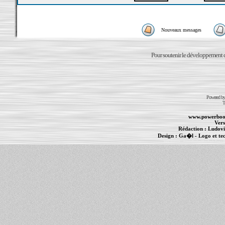
Nouveaux messages
Pour soutenir le développement du
Powered b
T
www.powerboo
Vers
Rédaction :
Ludovi
Design :
Ga�l
- Logo et te
Informations :
PowerBook
-
MacBook Pro
-
i