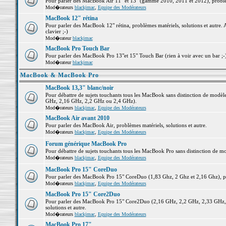
Pour parler des MacBook Air 11" et 13" (gamme 2010, 2011 et 2012), problème
Mod�rateurs
blackjmac
,
Equipe des Modérateurs
MacBook 12" rétina
Pour parler des MacBook 12" rétina, problèmes matériels, solutions et autre. 
clavier ;-)
Mod�rateur
blackjmac
MacBook Pro Touch Bar
Pour parler des MacBook Pro 13"et 15" Touch Bar (rien à voir avec un bar ;-) 
Mod�rateur
blackjmac
MacBook & MacBook Pro
MacBook 13,3" blanc/noir
Pour débattre de sujets touchants tous les MacBook sans distinction de mo
GHz, 2,16 GHz, 2,2 GHz ou 2,4 GHz).
Mod�rateurs
blackjmac
,
Equipe des Modérateurs
MacBook Air avant 2010
Pour parler des MacBook Air, problèmes matériels, solutions et autre.
Mod�rateurs
blackjmac
,
Equipe des Modérateurs
Forum générique MacBook Pro
Pour débattre de sujets touchants tous les MacBook Pro sans distinction de mo
Mod�rateurs
blackjmac
,
Equipe des Modérateurs
MacBook Pro 15" CoreDuo
Pour parler des MacBook Pro 15" CoreDuo (1,83 Ghz, 2 Ghz et 2,16 Ghz), pro
Mod�rateurs
blackjmac
,
Equipe des Modérateurs
MacBook Pro 15" Core2Duo
Pour parler des MacBook Pro 15" Core2Duo (2,16 GHz, 2,2 GHz, 2,33 GHz, 
solutions et autre.
Mod�rateurs
blackjmac
,
Equipe des Modérateurs
MacBook Pro 17"