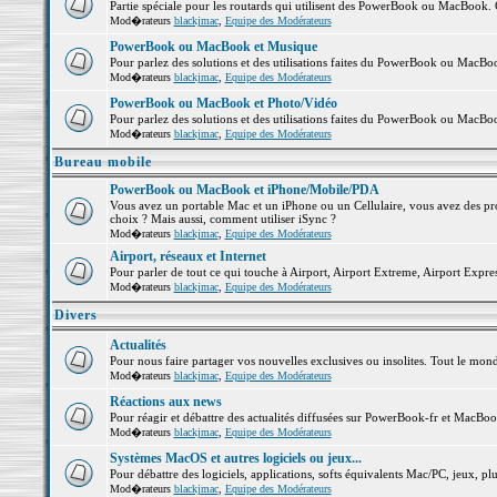
Partie spéciale pour les routards qui utilisent des PowerBook ou MacBook. Co
Mod�rateurs
blackjmac
,
Equipe des Modérateurs
PowerBook ou MacBook et Musique
Pour parlez des solutions et des utilisations faites du PowerBook ou MacB
Mod�rateurs
blackjmac
,
Equipe des Modérateurs
PowerBook ou MacBook et Photo/Vidéo
Pour parlez des solutions et des utilisations faites du PowerBook ou MacBo
Mod�rateurs
blackjmac
,
Equipe des Modérateurs
Bureau mobile
PowerBook ou MacBook et iPhone/Mobile/PDA
Vous avez un portable Mac et un iPhone ou un Cellulaire, vous avez des probl
choix ? Mais aussi, comment utiliser iSync ?
Mod�rateurs
blackjmac
,
Equipe des Modérateurs
Airport, réseaux et Internet
Pour parler de tout ce qui touche à Airport, Airport Extreme, Airport Express 
Mod�rateurs
blackjmac
,
Equipe des Modérateurs
Divers
Actualités
Pour nous faire partager vos nouvelles exclusives ou insolites. Tout le monde 
Mod�rateurs
blackjmac
,
Equipe des Modérateurs
Réactions aux news
Pour réagir et débattre des actualités diffusées sur PowerBook-fr et MacBoo
Mod�rateurs
blackjmac
,
Equipe des Modérateurs
Systèmes MacOS et autres logiciels ou jeux...
Pour débattre des logiciels, applications, softs équivalents Mac/PC, jeux, plu
Mod�rateurs
blackjmac
,
Equipe des Modérateurs