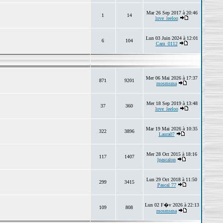
Mar 26 Sep 2017 à 20:46
1
14
love_leeloo
Lun 03 Juin 2024 à 12:01
6
104
Cam_0112
Mer 06 Mai 2026 à 17:37
871
9201
mosmsma
Mer 18 Sep 2019 à 13:48
37
360
love_leeloo
Mar 19 Mai 2026 à 10:35
322
3896
Laura07
Mer 28 Oct 2015 à 18:16
117
1407
lpascalon
Lun 29 Oct 2018 à 11:50
299
3415
Pascal 77
Lun 02 F�v 2026 à 22:13
109
808
mosmsma