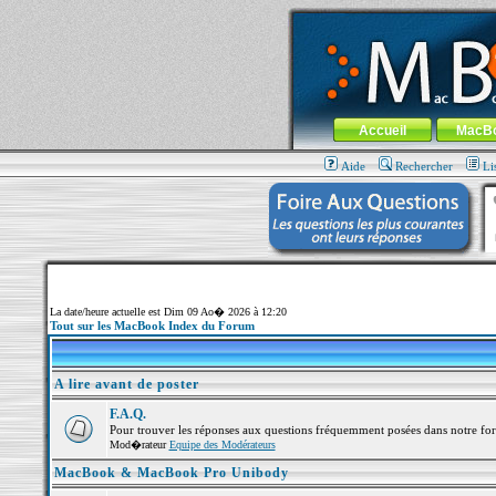
MacBook-fr.com : 100% Apple... 100% nom
Aller au contenu
-
Aller au menu 
Menu général
Accueil
MacB
Aide
Rechercher
Li
La date/heure actuelle est Dim 09 Ao� 2026 à 12:20
Tout sur les MacBook Index du Forum
A lire avant de poster
F.A.Q.
Pour trouver les réponses aux questions fréquemment posées dans notre fo
Mod�rateur
Equipe des Modérateurs
MacBook & MacBook Pro Unibody