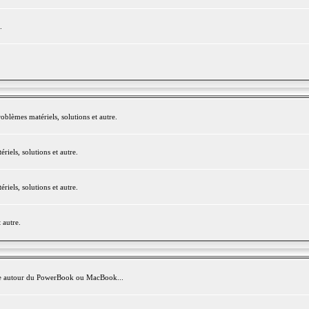
.
blèmes matériels, solutions et autre.
els, solutions et autre.
els, solutions et autre.
 autre.
avite autour du PowerBook ou MacBook...