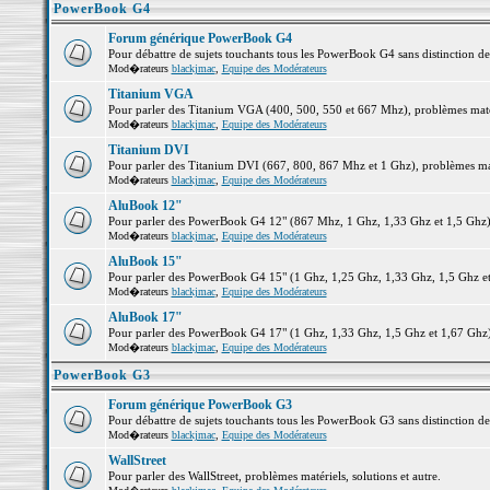
PowerBook G4
Forum générique PowerBook G4
Pour débattre de sujets touchants tous les PowerBook G4 sans distinction d
Mod�rateurs
blackjmac
,
Equipe des Modérateurs
Titanium VGA
Pour parler des Titanium VGA (400, 500, 550 et 667 Mhz), problèmes matéri
Mod�rateurs
blackjmac
,
Equipe des Modérateurs
Titanium DVI
Pour parler des Titanium DVI (667, 800, 867 Mhz et 1 Ghz), problèmes matér
Mod�rateurs
blackjmac
,
Equipe des Modérateurs
AluBook 12"
Pour parler des PowerBook G4 12" (867 Mhz, 1 Ghz, 1,33 Ghz et 1,5 Ghz), p
Mod�rateurs
blackjmac
,
Equipe des Modérateurs
AluBook 15"
Pour parler des PowerBook G4 15" (1 Ghz, 1,25 Ghz, 1,33 Ghz, 1,5 Ghz et 1
Mod�rateurs
blackjmac
,
Equipe des Modérateurs
AluBook 17"
Pour parler des PowerBook G4 17" (1 Ghz, 1,33 Ghz, 1,5 Ghz et 1,67 Ghz), 
Mod�rateurs
blackjmac
,
Equipe des Modérateurs
PowerBook G3
Forum générique PowerBook G3
Pour débattre de sujets touchants tous les PowerBook G3 sans distinction d
Mod�rateurs
blackjmac
,
Equipe des Modérateurs
WallStreet
Pour parler des WallStreet, problèmes matériels, solutions et autre.