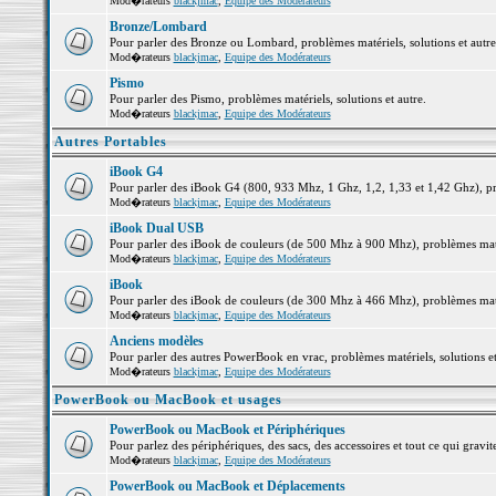
Mod�rateurs
blackjmac
,
Equipe des Modérateurs
Bronze/Lombard
Pour parler des Bronze ou Lombard, problèmes matériels, solutions et autre
Mod�rateurs
blackjmac
,
Equipe des Modérateurs
Pismo
Pour parler des Pismo, problèmes matériels, solutions et autre.
Mod�rateurs
blackjmac
,
Equipe des Modérateurs
Autres Portables
iBook G4
Pour parler des iBook G4 (800, 933 Mhz, 1 Ghz, 1,2, 1,33 et 1,42 Ghz), pro
Mod�rateurs
blackjmac
,
Equipe des Modérateurs
iBook Dual USB
Pour parler des iBook de couleurs (de 500 Mhz à 900 Mhz), problèmes matéri
Mod�rateurs
blackjmac
,
Equipe des Modérateurs
iBook
Pour parler des iBook de couleurs (de 300 Mhz à 466 Mhz), problèmes matéri
Mod�rateurs
blackjmac
,
Equipe des Modérateurs
Anciens modèles
Pour parler des autres PowerBook en vrac, problèmes matériels, solutions et
Mod�rateurs
blackjmac
,
Equipe des Modérateurs
PowerBook ou MacBook et usages
PowerBook ou MacBook et Périphériques
Pour parlez des périphériques, des sacs, des accessoires et tout ce qui gr
Mod�rateurs
blackjmac
,
Equipe des Modérateurs
PowerBook ou MacBook et Déplacements