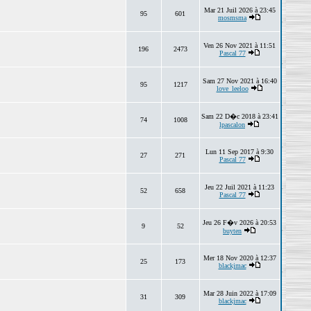
Mar 21 Juil 2026 à 23:45
95
601
mosmsma
Ven 26 Nov 2021 à 11:51
196
2473
Pascal 77
Sam 27 Nov 2021 à 16:40
95
1217
love_leeloo
Sam 22 D�c 2018 à 23:41
74
1008
lpascalon
Lun 11 Sep 2017 à 9:30
27
271
Pascal 77
Jeu 22 Juil 2021 à 11:23
52
658
Pascal 77
Jeu 26 F�v 2026 à 20:53
9
52
buyten
Mer 18 Nov 2020 à 12:37
25
173
blackjmac
Mar 28 Juin 2022 à 17:09
31
309
blackjmac