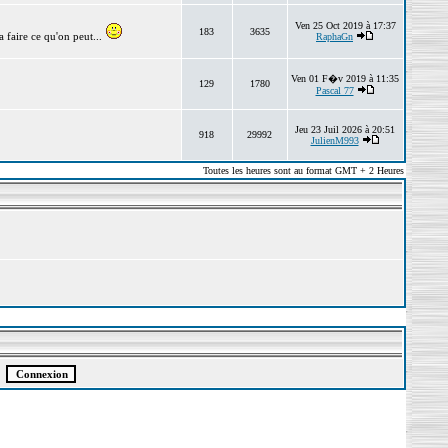
Ven 25 Oct 2019 à 17:37
183
3635
 faire ce qu'on peut...
RaphaGn
Ven 01 F�v 2019 à 11:35
129
1780
Pascal 77
Jeu 23 Juil 2026 à 20:51
918
29992
JulienM993
Toutes les heures sont au format GMT + 2 Heures