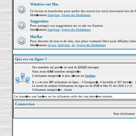
Windows sur Mac
Ce forum se transforme pour parler des soucis (ou non) rencontrés lors de 
Mod�rateurs
blackjmac
,
Equipe des Modérateurs
Suggestions
Pour partager vos suggestions sur ce site ou d'autres.
Mod�rateurs
blackjmac
,
Equipe des Modérateurs
MacBar
Pour discuter de tout et de rien, une place vraiment libre pour débattre (dan
Mod�rateurs
ch-vox
,
blackjmac
,
ale
,
Equipe des Modérateurs
Qui est en ligne ?
Nos membres ont post� un total de
221225
messages
Nous avons
6368
membres enregistr�s
L'utilisateur enregistr� le plus r�cent est
Sterling
Il y a en tout
397
utilisateurs en ligne :: 0 Enregistr�, 0 Invisible et 397 Invit�s 
Le record du nombre d'utilisateurs en ligne est de
3728
le Mer 01 Avr 2026 à 2:12
Utilisateurs enregistr�s : Aucun
Ces donn�es sont bas�es sur les utilisateurs actifs des cinq derni�res minutes
Connexion
Nom d'utilisateur