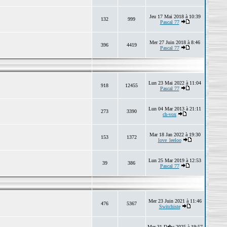
Jeu 17 Mai 2018 à 10:39
132
999
Pascal 77
Mer 27 Juin 2018 à 8:46
396
4419
Pascal 77
Lun 23 Mai 2022 à 11:04
918
12455
Pascal 77
Lun 04 Mar 2013 à 21:11
273
3390
ch-vox
Mar 18 Jan 2022 à 19:30
153
1372
love_leeloo
Lun 25 Mar 2019 à 12:53
39
386
Pascal 77
Mer 23 Juin 2021 à 11:46
476
5367
Switchiste
Mer 31 D�c 2025 à 19:57