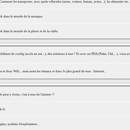
mment les transporter, avec quels véhicules (moto, voiture, bateau, avion...), les alimenter etc..
ook dans le monde de la musique.
ok dans le monde de la photo et de la vidéo.
èmes de config (accès au net...), des solutions à tout ? Et avec un PDA (Palm, Clié,...), vous av
et donc Wifi... mais aussi les réseaux et donc le plus grand de tous : Internet...
peut y écrire, c'est à tous de l'animer !!
k-fr.
gins, système d'exploitation...