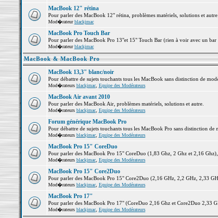
MacBook 12" rétina
Pour parler des MacBook 12" rétina, problèmes matériels, solutions et autre.
Mod�rateur
blackjmac
MacBook Pro Touch Bar
Pour parler des MacBook Pro 13"et 15" Touch Bar (rien à voir avec un bar ;-
Mod�rateur
blackjmac
MacBook & MacBook Pro
MacBook 13,3" blanc/noir
Pour débattre de sujets touchants tous les MacBook sans distinction de 
Mod�rateurs
blackjmac
,
Equipe des Modérateurs
MacBook Air avant 2010
Pour parler des MacBook Air, problèmes matériels, solutions et autre.
Mod�rateurs
blackjmac
,
Equipe des Modérateurs
Forum générique MacBook Pro
Pour débattre de sujets touchants tous les MacBook Pro sans distinction de 
Mod�rateurs
blackjmac
,
Equipe des Modérateurs
MacBook Pro 15" CoreDuo
Pour parler des MacBook Pro 15" CoreDuo (1,83 Ghz, 2 Ghz et 2,16 Ghz), pr
Mod�rateurs
blackjmac
,
Equipe des Modérateurs
MacBook Pro 15" Core2Duo
Pour parler des MacBook Pro 15" Core2Duo (2,16 GHz, 2,2 GHz, 2,33 GHz, 
Mod�rateurs
blackjmac
,
Equipe des Modérateurs
MacBook Pro 17"
Pour parler des MacBook Pro 17" (CoreDuo 2,16 Ghz et Core2Duo 2,33 GHz 
Mod�rateurs
blackjmac
,
Equipe des Modérateurs