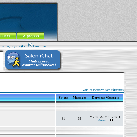
ssiers
À propos
s messages priv�s
Connexion
Voir les messages sans r�ponses
Sujets
Messages
Derniers Messages
Ven 17 Mai 2013 à 12:45
31
33
ch-vox