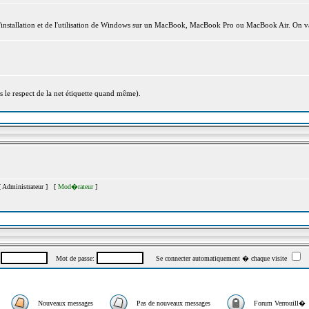
l'installation et de l'utilisation de Windows sur un MacBook, MacBook Pro ou MacBook Air. On va
s le respect de la net étiquette quand même).
[
Administrateur
] [
Mod�rateur
]
:
Mot de passe:
Se connecter automatiquement � chaque visite
Nouveaux messages
Pas de nouveaux messages
Forum Verrouill�