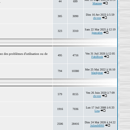
.
44
699
Maniere
Dim 16 Avr 2023 à 5:59
305
3090
ch-vox
Sam 22 Mar 2025 à 12:19
323
3310
lpascalon
ez des problèmes d'utilisation ou de
Ven 31 Juil 2026 à 12:05
495
4716
FabiBook
Mer 25 Mai 2022 à 16:10
794
10380
blackjmac
Ven 26 Juin 2020 à 7:09
579
8155
ch-vox
Lun 17 Juil 2006 à 6:33
1916
7036
Lisa
Dim 24 Mai 2026 à 14:22
2506
28416
JulienM993