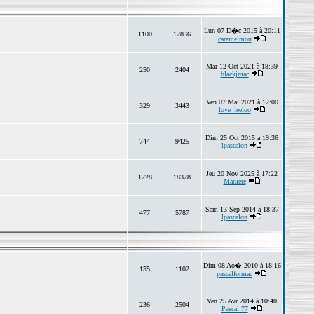
Lun 07 D�c 2015 à 20:11
1100
12836
caramelmou
Mar 12 Oct 2021 à 18:39
250
2404
blackjmac
Ven 07 Mai 2021 à 12:00
329
3443
love_leeloo
Dim 25 Oct 2015 à 19:36
744
9425
lpascalon
Jeu 20 Nov 2025 à 17:22
1228
18328
Maniere
Sam 13 Sep 2014 à 18:37
477
5787
lpascalon
Dim 08 Ao� 2010 à 18:16
155
1102
pascalformac
Ven 25 Avr 2014 à 10:40
236
2504
Pascal 77