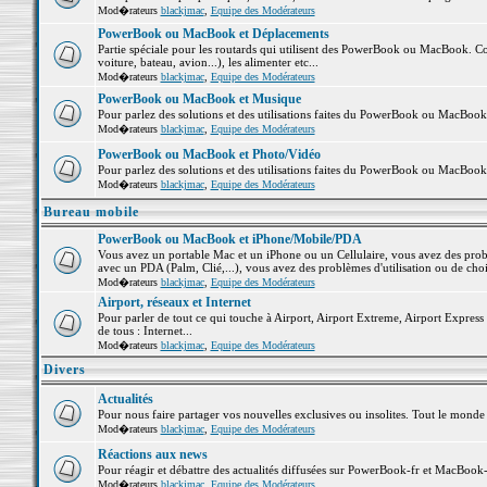
Mod�rateurs
blackjmac
,
Equipe des Modérateurs
PowerBook ou MacBook et Déplacements
Partie spéciale pour les routards qui utilisent des PowerBook ou MacBook. Co
voiture, bateau, avion...), les alimenter etc...
Mod�rateurs
blackjmac
,
Equipe des Modérateurs
PowerBook ou MacBook et Musique
Pour parlez des solutions et des utilisations faites du PowerBook ou MacBoo
Mod�rateurs
blackjmac
,
Equipe des Modérateurs
PowerBook ou MacBook et Photo/Vidéo
Pour parlez des solutions et des utilisations faites du PowerBook ou MacBook
Mod�rateurs
blackjmac
,
Equipe des Modérateurs
Bureau mobile
PowerBook ou MacBook et iPhone/Mobile/PDA
Vous avez un portable Mac et un iPhone ou un Cellulaire, vous avez des problè
avec un PDA (Palm, Clié,...), vous avez des problèmes d'utilisation ou de cho
Mod�rateurs
blackjmac
,
Equipe des Modérateurs
Airport, réseaux et Internet
Pour parler de tout ce qui touche à Airport, Airport Extreme, Airport Express e
de tous : Internet...
Mod�rateurs
blackjmac
,
Equipe des Modérateurs
Divers
Actualités
Pour nous faire partager vos nouvelles exclusives ou insolites. Tout le monde pe
Mod�rateurs
blackjmac
,
Equipe des Modérateurs
Réactions aux news
Pour réagir et débattre des actualités diffusées sur PowerBook-fr et MacBook-
Mod�rateurs
blackjmac
,
Equipe des Modérateurs