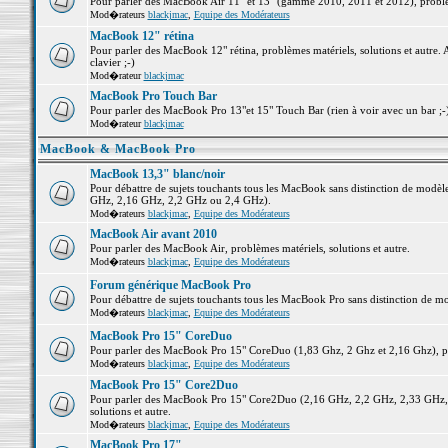
Pour parler des MacBook Air 11" et 13" (gamme 2010, 2011 et 2012), problème
Mod�rateurs
blackjmac
,
Equipe des Modérateurs
MacBook 12" rétina
Pour parler des MacBook 12" rétina, problèmes matériels, solutions et autre. 
clavier ;-)
Mod�rateur
blackjmac
MacBook Pro Touch Bar
Pour parler des MacBook Pro 13"et 15" Touch Bar (rien à voir avec un bar ;-) 
Mod�rateur
blackjmac
MacBook & MacBook Pro
MacBook 13,3" blanc/noir
Pour débattre de sujets touchants tous les MacBook sans distinction de mo
GHz, 2,16 GHz, 2,2 GHz ou 2,4 GHz).
Mod�rateurs
blackjmac
,
Equipe des Modérateurs
MacBook Air avant 2010
Pour parler des MacBook Air, problèmes matériels, solutions et autre.
Mod�rateurs
blackjmac
,
Equipe des Modérateurs
Forum générique MacBook Pro
Pour débattre de sujets touchants tous les MacBook Pro sans distinction de mo
Mod�rateurs
blackjmac
,
Equipe des Modérateurs
MacBook Pro 15" CoreDuo
Pour parler des MacBook Pro 15" CoreDuo (1,83 Ghz, 2 Ghz et 2,16 Ghz), pro
Mod�rateurs
blackjmac
,
Equipe des Modérateurs
MacBook Pro 15" Core2Duo
Pour parler des MacBook Pro 15" Core2Duo (2,16 GHz, 2,2 GHz, 2,33 GHz, 
solutions et autre.
Mod�rateurs
blackjmac
,
Equipe des Modérateurs
MacBook Pro 17"