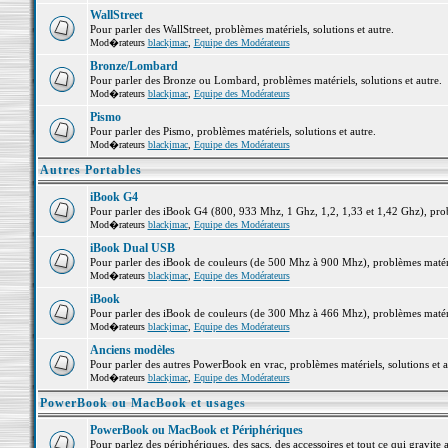
WallStreet
Pour parler des WallStreet, problèmes matériels, solutions et autre.
Mod�rateurs
blackjmac
,
Equipe des Modérateurs
Bronze/Lombard
Pour parler des Bronze ou Lombard, problèmes matériels, solutions et autre.
Mod�rateurs
blackjmac
,
Equipe des Modérateurs
Pismo
Pour parler des Pismo, problèmes matériels, solutions et autre.
Mod�rateurs
blackjmac
,
Equipe des Modérateurs
Autres Portables
iBook G4
Pour parler des iBook G4 (800, 933 Mhz, 1 Ghz, 1,2, 1,33 et 1,42 Ghz), probl
Mod�rateurs
blackjmac
,
Equipe des Modérateurs
iBook Dual USB
Pour parler des iBook de couleurs (de 500 Mhz à 900 Mhz), problèmes matériel
Mod�rateurs
blackjmac
,
Equipe des Modérateurs
iBook
Pour parler des iBook de couleurs (de 300 Mhz à 466 Mhz), problèmes matériel
Mod�rateurs
blackjmac
,
Equipe des Modérateurs
Anciens modèles
Pour parler des autres PowerBook en vrac, problèmes matériels, solutions et a
Mod�rateurs
blackjmac
,
Equipe des Modérateurs
PowerBook ou MacBook et usages
PowerBook ou MacBook et Périphériques
Pour parlez des périphériques, des sacs, des accessoires et tout ce qui grav