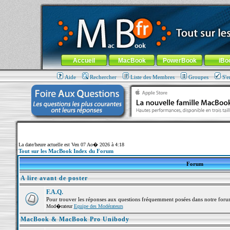
MacBook-fr.com : 100% Apple... 100% nomade !
Aller au contenu
-
Aller au menu général
-
Aller au menu de la
Menu général
Accueil
MacBook
PowerBook
iBo
Aide
Rechercher
Liste des Membres
Groupes
S'e
La date/heure actuelle est Ven 07 Ao� 2026 à 4:18
Tout sur les MacBook Index du Forum
Forum
A lire avant de poster
F.A.Q.
Pour trouver les réponses aux questions fréquemment posées dans notre foru
Mod�rateur
Equipe des Modérateurs
MacBook & MacBook Pro Unibody