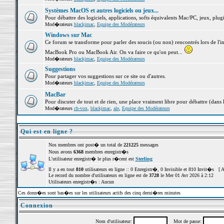
Systèmes MacOS et autres logiciels ou jeux...
Pour débattre des logiciels, applications, softs équivalents Mac/PC, jeux, plugi
Mod�rateurs
blackjmac
,
Equipe des Modérateurs
Windows sur Mac
Ce forum se transforme pour parler des soucis (ou non) rencontrés lors de l'i
MacBook Pro ou MacBook Air. On va faire ce qu'on peut...
Mod�rateurs
blackjmac
,
Equipe des Modérateurs
Suggestions
Pour partager vos suggestions sur ce site ou d'autres.
Mod�rateurs
blackjmac
,
Equipe des Modérateurs
MacBar
Pour discuter de tout et de rien, une place vraiment libre pour débattre (dans 
Mod�rateurs
ch-vox
,
blackjmac
,
ale
,
Equipe des Modérateurs
Qui est en ligne ?
Nos membres ont post� un total de
221225
messages
Nous avons
6368
membres enregistr�s
L'utilisateur enregistr� le plus r�cent est
Sterling
Il y a en tout
810
utilisateurs en ligne :: 0 Enregistr�, 0 Invisible et 810 Invit�s [
A
Le record du nombre d'utilisateurs en ligne est de
3728
le Mer 01 Avr 2026 à 2:12
Utilisateurs enregistr�s : Aucun
Ces donn�es sont bas�es sur les utilisateurs actifs des cinq derni�res minutes
Connexion
Nom d'utilisateur:
Mot de passe: