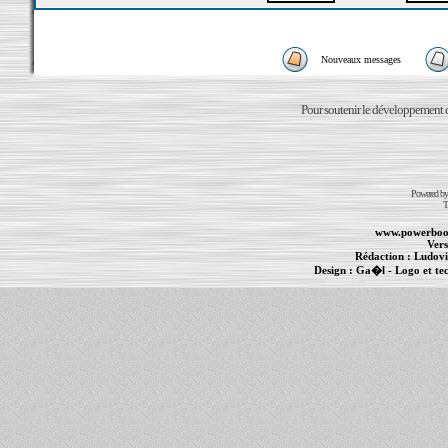
Nouveaux messages
Pour soutenir le développement du
Powered b
T
www.powerboo
Vers
Rédaction :
Ludovi
Design :
Ga�l
- Logo et te
Informations :
PowerBook
-
MacBook Pro
-
i