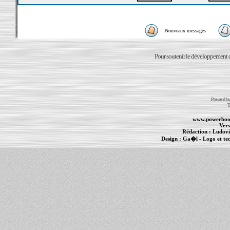
Nouveaux messages
Pour soutenir le développement du
Powered b
T
www.powerboo
Vers
Rédaction :
Ludovi
Design :
Ga�l
- Logo et te
Informations :
PowerBook
-
MacBook Pro
-
i