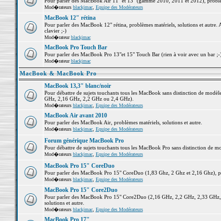
Pour parler des MacBook Air 11" et 13" (gamme 2010, 2011 et 2012), problème
Mod�rateurs
blackjmac
,
Equipe des Modérateurs
MacBook 12" rétina
Pour parler des MacBook 12" rétina, problèmes matériels, solutions et autre. 
clavier ;-)
Mod�rateur
blackjmac
MacBook Pro Touch Bar
Pour parler des MacBook Pro 13"et 15" Touch Bar (rien à voir avec un bar ;-) 
Mod�rateur
blackjmac
MacBook & MacBook Pro
MacBook 13,3" blanc/noir
Pour débattre de sujets touchants tous les MacBook sans distinction de mo
GHz, 2,16 GHz, 2,2 GHz ou 2,4 GHz).
Mod�rateurs
blackjmac
,
Equipe des Modérateurs
MacBook Air avant 2010
Pour parler des MacBook Air, problèmes matériels, solutions et autre.
Mod�rateurs
blackjmac
,
Equipe des Modérateurs
Forum générique MacBook Pro
Pour débattre de sujets touchants tous les MacBook Pro sans distinction de mo
Mod�rateurs
blackjmac
,
Equipe des Modérateurs
MacBook Pro 15" CoreDuo
Pour parler des MacBook Pro 15" CoreDuo (1,83 Ghz, 2 Ghz et 2,16 Ghz), pro
Mod�rateurs
blackjmac
,
Equipe des Modérateurs
MacBook Pro 15" Core2Duo
Pour parler des MacBook Pro 15" Core2Duo (2,16 GHz, 2,2 GHz, 2,33 GHz, 
solutions et autre.
Mod�rateurs
blackjmac
,
Equipe des Modérateurs
MacBook Pro 17"