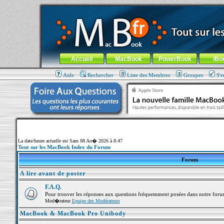
MacBook-fr.com : 100% Apple... 100% nomade !
Aller au contenu
-
Aller au menu général
-
Aller au menu de la
Menu général
Accueil
MacBook
PowerBook
iBo
Aide
Rechercher
Liste des Membres
Groupes
S'e
La date/heure actuelle est Sam 08 Ao� 2026 à 8:47
Tout sur les MacBook Index du Forum
Forum
A lire avant de poster
F.A.Q.
Pour trouver les réponses aux questions fréquemment posées dans notre foru
Mod�rateur
Equipe des Modérateurs
MacBook & MacBook Pro Unibody