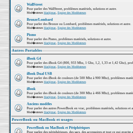
WallStreet
Pour parler des WallStreet, problèmes matériels, solutions et autre.
Mod�rateurs
blackjmac
,
Equipe des Modérateurs
Bronze/Lombard
Pour parler des Bronze ou Lombard, problèmes matériels, solutions et autre.
Mod�rateurs
blackjmac
,
Equipe des Modérateurs
Pismo
Pour parler des Pismo, problèmes matériels, solutions et autre.
Mod�rateurs
blackjmac
,
Equipe des Modérateurs
Autres Portables
iBook G4
Pour parler des iBook G4 (800, 933 Mhz, 1 Ghz, 1,2, 1,33 et 1,42 Ghz), probl
Mod�rateurs
blackjmac
,
Equipe des Modérateurs
iBook Dual USB
Pour parler des iBook de couleurs (de 500 Mhz à 900 Mhz), problèmes matériel
Mod�rateurs
blackjmac
,
Equipe des Modérateurs
iBook
Pour parler des iBook de couleurs (de 300 Mhz à 466 Mhz), problèmes matériel
Mod�rateurs
blackjmac
,
Equipe des Modérateurs
Anciens modèles
Pour parler des autres PowerBook en vrac, problèmes matériels, solutions et a
Mod�rateurs
blackjmac
,
Equipe des Modérateurs
PowerBook ou MacBook et usages
PowerBook ou MacBook et Périphériques
Pour parlez des périphériques, des sacs, des accessoires et tout ce qui grav