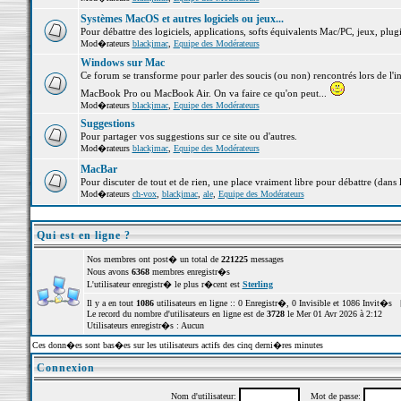
Systèmes MacOS et autres logiciels ou jeux...
Pour débattre des logiciels, applications, softs équivalents Mac/PC, jeux, plugi
Mod�rateurs
blackjmac
,
Equipe des Modérateurs
Windows sur Mac
Ce forum se transforme pour parler des soucis (ou non) rencontrés lors de l'i
MacBook Pro ou MacBook Air. On va faire ce qu'on peut...
Mod�rateurs
blackjmac
,
Equipe des Modérateurs
Suggestions
Pour partager vos suggestions sur ce site ou d'autres.
Mod�rateurs
blackjmac
,
Equipe des Modérateurs
MacBar
Pour discuter de tout et de rien, une place vraiment libre pour débattre (dans 
Mod�rateurs
ch-vox
,
blackjmac
,
ale
,
Equipe des Modérateurs
Qui est en ligne ?
Nos membres ont post� un total de
221225
messages
Nous avons
6368
membres enregistr�s
L'utilisateur enregistr� le plus r�cent est
Sterling
Il y a en tout
1086
utilisateurs en ligne :: 0 Enregistr�, 0 Invisible et 1086 Invit�s 
Le record du nombre d'utilisateurs en ligne est de
3728
le Mer 01 Avr 2026 à 2:12
Utilisateurs enregistr�s : Aucun
Ces donn�es sont bas�es sur les utilisateurs actifs des cinq derni�res minutes
Connexion
Nom d'utilisateur:
Mot de passe: