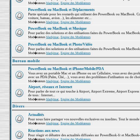
Mod�rateurs
blackjmac
,
Equipe des Modérateurs
PowerBook ou MacBook et Déplacements
Partie spéciale pour les routards qui utilisent des PowerBook ou MacBook. Co
voiture, bateau, avion...), les alimenter etc...
Mod�rateurs
blackjmac
,
Equipe des Modérateurs
PowerBook ou MacBook et Musique
Pour parlez des solutions et des utilisations faites du PowerBook ou MacBoo
Mod�rateurs
blackjmac
,
Equipe des Modérateurs
PowerBook ou MacBook et Photo/Vidéo
Pour parlez des solutions et des utilisations faites du PowerBook ou MacBook
Mod�rateurs
blackjmac
,
Equipe des Modérateurs
Bureau mobile
PowerBook ou MacBook et iPhone/Mobile/PDA
Vous avez un portable Mac et un iPhone ou un Cellulaire, vous avez des problè
avec un PDA (Palm, Clié,...), vous avez des problèmes d'utilisation ou de cho
Mod�rateurs
blackjmac
,
Equipe des Modérateurs
Airport, réseaux et Internet
Pour parler de tout ce qui touche à Airport, Airport Extreme, Airport Express e
de tous : Internet...
Mod�rateurs
blackjmac
,
Equipe des Modérateurs
Divers
Actualités
Pour nous faire partager vos nouvelles exclusives ou insolites. Tout le monde pe
Mod�rateurs
blackjmac
,
Equipe des Modérateurs
Réactions aux news
Pour réagir et débattre des actualités diffusées sur PowerBook-fr et MacBook-
Mod�rateurs
blackjmac
,
Equipe des Modérateurs