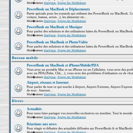
Mod�rateurs
blackjmac
,
Equipe des Modérateurs
PowerBook ou MacBook et Déplacements
Partie spéciale pour les routards qui utilisent des PowerBook ou MacBook. Co
voiture, bateau, avion...), les alimenter etc...
Mod�rateurs
blackjmac
,
Equipe des Modérateurs
PowerBook ou MacBook et Musique
Pour parlez des solutions et des utilisations faites du PowerBook ou MacBoo
Mod�rateurs
blackjmac
,
Equipe des Modérateurs
PowerBook ou MacBook et Photo/Vidéo
Pour parlez des solutions et des utilisations faites du PowerBook ou MacBook
Mod�rateurs
blackjmac
,
Equipe des Modérateurs
Bureau mobile
PowerBook ou MacBook et iPhone/Mobile/PDA
Vous avez un portable Mac et un iPhone ou un Cellulaire, vous avez des problè
avec un PDA (Palm, Clié,...), vous avez des problèmes d'utilisation ou de cho
Mod�rateurs
blackjmac
,
Equipe des Modérateurs
Airport, réseaux et Internet
Pour parler de tout ce qui touche à Airport, Airport Extreme, Airport Express e
de tous : Internet...
Mod�rateurs
blackjmac
,
Equipe des Modérateurs
Divers
Actualités
Pour nous faire partager vos nouvelles exclusives ou insolites. Tout le monde pe
Mod�rateurs
blackjmac
,
Equipe des Modérateurs
Réactions aux news
Pour réagir et débattre des actualités diffusées sur PowerBook-fr et MacBook-
Mod�rateurs
blackjmac
,
Equipe des Modérateurs