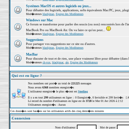
Systèmes MacOS et autres logiciels ou jeux...
Pour débattre des logiciels, applications, softs équivalents Mac/PC, jeux, plugi
Mod�rateurs
blackjmac
,
Equipe des Modérateurs
Windows sur Mac
Ce forum se transforme pour parler des soucis (ou non) rencontrés lors de l'i
MacBook Pro ou MacBook Air. On va faire ce qu'on peut...
Mod�rateurs
blackjmac
,
Equipe des Modérateurs
Suggestions
Pour partager vos suggestions sur ce site ou d'autres.
Mod�rateurs
blackjmac
,
Equipe des Modérateurs
MacBar
Pour discuter de tout et de rien, une place vraiment libre pour débattre (dans 
Mod�rateurs
ch-vox
,
blackjmac
,
ale
,
Equipe des Modérateurs
Qui est en ligne ?
Nos membres ont post� un total de
221225
messages
Nous avons
6368
membres enregistr�s
L'utilisateur enregistr� le plus r�cent est
Sterling
Il y a en tout
299
utilisateurs en ligne :: 0 Enregistr�, 0 Invisible et 299 Invit�s [
A
Le record du nombre d'utilisateurs en ligne est de
3728
le Mer 01 Avr 2026 à 2:12
Utilisateurs enregistr�s : Aucun
Ces donn�es sont bas�es sur les utilisateurs actifs des cinq derni�res minutes
Connexion
Nom d'utilisateur:
Mot de passe: