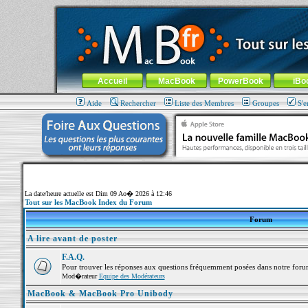
MacBook-fr.com : 100% Apple... 100% nomade !
Aller au contenu
-
Aller au menu général
-
Aller au menu de la
Menu général
Accueil
MacBook
PowerBook
iBo
Aide
Rechercher
Liste des Membres
Groupes
S'e
La date/heure actuelle est Dim 09 Ao� 2026 à 12:46
Tout sur les MacBook Index du Forum
Forum
A lire avant de poster
F.A.Q.
Pour trouver les réponses aux questions fréquemment posées dans notre foru
Mod�rateur
Equipe des Modérateurs
MacBook & MacBook Pro Unibody