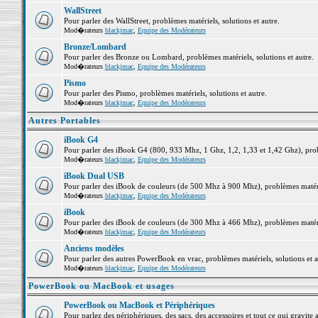
WallStreet
Pour parler des WallStreet, problèmes matériels, solutions et autre.
Mod�rateurs
blackjmac
,
Equipe des Modérateurs
Bronze/Lombard
Pour parler des Bronze ou Lombard, problèmes matériels, solutions et autre.
Mod�rateurs
blackjmac
,
Equipe des Modérateurs
Pismo
Pour parler des Pismo, problèmes matériels, solutions et autre.
Mod�rateurs
blackjmac
,
Equipe des Modérateurs
Autres Portables
iBook G4
Pour parler des iBook G4 (800, 933 Mhz, 1 Ghz, 1,2, 1,33 et 1,42 Ghz), probl
Mod�rateurs
blackjmac
,
Equipe des Modérateurs
iBook Dual USB
Pour parler des iBook de couleurs (de 500 Mhz à 900 Mhz), problèmes matériel
Mod�rateurs
blackjmac
,
Equipe des Modérateurs
iBook
Pour parler des iBook de couleurs (de 300 Mhz à 466 Mhz), problèmes matériel
Mod�rateurs
blackjmac
,
Equipe des Modérateurs
Anciens modèles
Pour parler des autres PowerBook en vrac, problèmes matériels, solutions et a
Mod�rateurs
blackjmac
,
Equipe des Modérateurs
PowerBook ou MacBook et usages
PowerBook ou MacBook et Périphériques
Pour parlez des périphériques, des sacs, des accessoires et tout ce qui grav