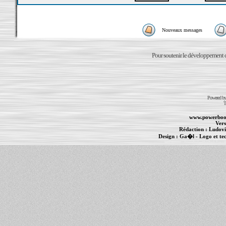
Nouveaux messages
Pour soutenir le développement du
Powered b
T
www.powerboo
Vers
Rédaction :
Ludovi
Design :
Ga�l
- Logo et te
Informations :
PowerBook
-
MacBook Pro
-
i