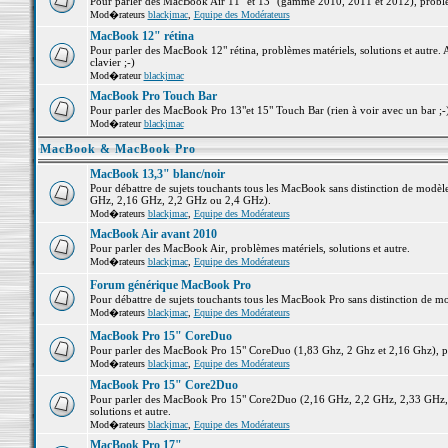
Pour parler des MacBook Air 11" et 13" (gamme 2010, 2011 et 2012), problème
Mod�rateurs
blackjmac
,
Equipe des Modérateurs
MacBook 12" rétina
Pour parler des MacBook 12" rétina, problèmes matériels, solutions et autre. 
clavier ;-)
Mod�rateur
blackjmac
MacBook Pro Touch Bar
Pour parler des MacBook Pro 13"et 15" Touch Bar (rien à voir avec un bar ;-) 
Mod�rateur
blackjmac
MacBook & MacBook Pro
MacBook 13,3" blanc/noir
Pour débattre de sujets touchants tous les MacBook sans distinction de mo
GHz, 2,16 GHz, 2,2 GHz ou 2,4 GHz).
Mod�rateurs
blackjmac
,
Equipe des Modérateurs
MacBook Air avant 2010
Pour parler des MacBook Air, problèmes matériels, solutions et autre.
Mod�rateurs
blackjmac
,
Equipe des Modérateurs
Forum générique MacBook Pro
Pour débattre de sujets touchants tous les MacBook Pro sans distinction de mo
Mod�rateurs
blackjmac
,
Equipe des Modérateurs
MacBook Pro 15" CoreDuo
Pour parler des MacBook Pro 15" CoreDuo (1,83 Ghz, 2 Ghz et 2,16 Ghz), pro
Mod�rateurs
blackjmac
,
Equipe des Modérateurs
MacBook Pro 15" Core2Duo
Pour parler des MacBook Pro 15" Core2Duo (2,16 GHz, 2,2 GHz, 2,33 GHz, 
solutions et autre.
Mod�rateurs
blackjmac
,
Equipe des Modérateurs
MacBook Pro 17"