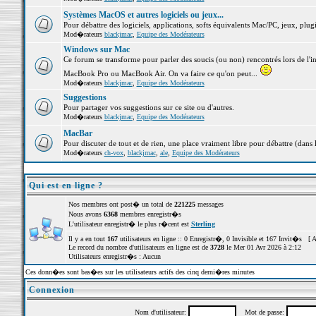
Systèmes MacOS et autres logiciels ou jeux...
Pour débattre des logiciels, applications, softs équivalents Mac/PC, jeux, plugi
Mod�rateurs
blackjmac
,
Equipe des Modérateurs
Windows sur Mac
Ce forum se transforme pour parler des soucis (ou non) rencontrés lors de l'i
MacBook Pro ou MacBook Air. On va faire ce qu'on peut...
Mod�rateurs
blackjmac
,
Equipe des Modérateurs
Suggestions
Pour partager vos suggestions sur ce site ou d'autres.
Mod�rateurs
blackjmac
,
Equipe des Modérateurs
MacBar
Pour discuter de tout et de rien, une place vraiment libre pour débattre (dans 
Mod�rateurs
ch-vox
,
blackjmac
,
ale
,
Equipe des Modérateurs
Qui est en ligne ?
Nos membres ont post� un total de
221225
messages
Nous avons
6368
membres enregistr�s
L'utilisateur enregistr� le plus r�cent est
Sterling
Il y a en tout
167
utilisateurs en ligne :: 0 Enregistr�, 0 Invisible et 167 Invit�s [
A
Le record du nombre d'utilisateurs en ligne est de
3728
le Mer 01 Avr 2026 à 2:12
Utilisateurs enregistr�s : Aucun
Ces donn�es sont bas�es sur les utilisateurs actifs des cinq derni�res minutes
Connexion
Nom d'utilisateur:
Mot de passe: