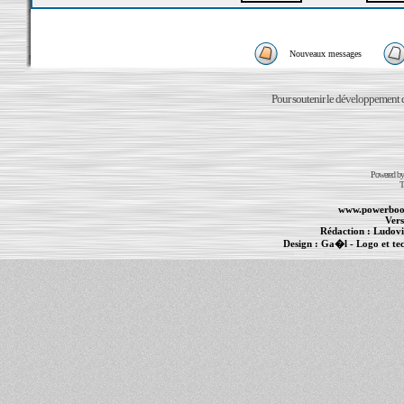
Nouveaux messages
Pour soutenir le développement du
Powered b
T
www.powerboo
Vers
Rédaction :
Ludovi
Design :
Ga�l
- Logo et te
Informations :
PowerBook
-
MacBook Pro
-
i