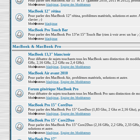
Pour parler des MacBook Air 11" et 13" (gamme 2010, 2011 et 2012), problème
Mod�rateurs
blackjmac
,
Equipe des Modérateurs
MacBook 12" rétina
Pour parler des MacBook 12" rétina, problèmes matériels, solutions et autre. 
clavier ;-)
Mod�rateur
blackjmac
MacBook Pro Touch Bar
Pour parler des MacBook Pro 13"et 15" Touch Bar (rien à voir avec un bar ;-) 
Mod�rateur
blackjmac
MacBook & MacBook Pro
MacBook 13,3" blanc/noir
Pour débattre de sujets touchants tous les MacBook sans distinction de mo
GHz, 2,16 GHz, 2,2 GHz ou 2,4 GHz).
Mod�rateurs
blackjmac
,
Equipe des Modérateurs
MacBook Air avant 2010
Pour parler des MacBook Air, problèmes matériels, solutions et autre.
Mod�rateurs
blackjmac
,
Equipe des Modérateurs
Forum générique MacBook Pro
Pour débattre de sujets touchants tous les MacBook Pro sans distinction de mo
Mod�rateurs
blackjmac
,
Equipe des Modérateurs
MacBook Pro 15" CoreDuo
Pour parler des MacBook Pro 15" CoreDuo (1,83 Ghz, 2 Ghz et 2,16 Ghz), pro
Mod�rateurs
blackjmac
,
Equipe des Modérateurs
MacBook Pro 15" Core2Duo
Pour parler des MacBook Pro 15" Core2Duo (2,16 GHz, 2,2 GHz, 2,33 GHz, 
solutions et autre.
Mod�rateurs
blackjmac
,
Equipe des Modérateurs
MacBook Pro 17"