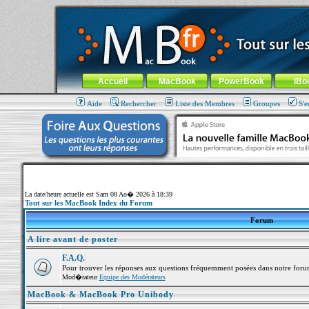
MacBook-fr.com : 100% Apple... 100% nomade !
Aller au contenu
-
Aller au menu général
-
Aller au menu de la
Menu général
Accueil
MacBook
PowerBook
iBo
Aide
Rechercher
Liste des Membres
Groupes
S'e
La date/heure actuelle est Sam 08 Ao� 2026 à 18:39
Tout sur les MacBook Index du Forum
Forum
A lire avant de poster
F.A.Q.
Pour trouver les réponses aux questions fréquemment posées dans notre foru
Mod�rateur
Equipe des Modérateurs
MacBook & MacBook Pro Unibody