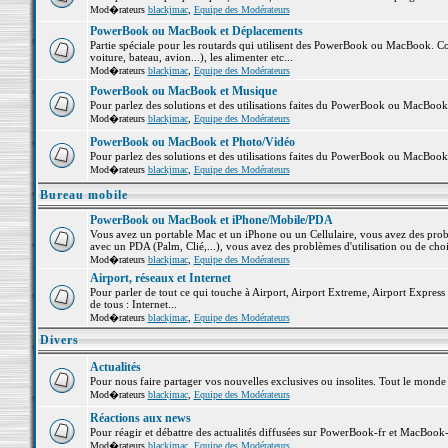
Mod�rateurs
blackjmac
,
Equipe des Modérateurs
PowerBook ou MacBook et Déplacements
Partie spéciale pour les routards qui utilisent des PowerBook ou MacBook. Co
voiture, bateau, avion...), les alimenter etc...
Mod�rateurs
blackjmac
,
Equipe des Modérateurs
PowerBook ou MacBook et Musique
Pour parlez des solutions et des utilisations faites du PowerBook ou MacBoo
Mod�rateurs
blackjmac
,
Equipe des Modérateurs
PowerBook ou MacBook et Photo/Vidéo
Pour parlez des solutions et des utilisations faites du PowerBook ou MacBook
Mod�rateurs
blackjmac
,
Equipe des Modérateurs
Bureau mobile
PowerBook ou MacBook et iPhone/Mobile/PDA
Vous avez un portable Mac et un iPhone ou un Cellulaire, vous avez des problè
avec un PDA (Palm, Clié,...), vous avez des problèmes d'utilisation ou de cho
Mod�rateurs
blackjmac
,
Equipe des Modérateurs
Airport, réseaux et Internet
Pour parler de tout ce qui touche à Airport, Airport Extreme, Airport Express e
de tous : Internet...
Mod�rateurs
blackjmac
,
Equipe des Modérateurs
Divers
Actualités
Pour nous faire partager vos nouvelles exclusives ou insolites. Tout le monde pe
Mod�rateurs
blackjmac
,
Equipe des Modérateurs
Réactions aux news
Pour réagir et débattre des actualités diffusées sur PowerBook-fr et MacBook-
Mod�rateurs
blackjmac
,
Equipe des Modérateurs