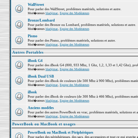
WallStreet
Pour parler des WallStreet, problèmes matériels, solutions et autre.
Mod�rateurs
blackjmac
,
Equipe des Modérateurs
Bronze/Lombard
Pour parler des Bronze ou Lombard, problèmes matériels, solutions et autre.
Mod�rateurs
blackjmac
,
Equipe des Modérateurs
Pismo
Pour parler des Pismo, problèmes matériels, solutions et autre.
Mod�rateurs
blackjmac
,
Equipe des Modérateurs
Autres Portables
iBook G4
Pour parler des iBook G4 (800, 933 Mhz, 1 Ghz, 1,2, 1,33 et 1,42 Ghz), probl
Mod�rateurs
blackjmac
,
Equipe des Modérateurs
iBook Dual USB
Pour parler des iBook de couleurs (de 500 Mhz à 900 Mhz), problèmes matériel
Mod�rateurs
blackjmac
,
Equipe des Modérateurs
iBook
Pour parler des iBook de couleurs (de 300 Mhz à 466 Mhz), problèmes matériel
Mod�rateurs
blackjmac
,
Equipe des Modérateurs
Anciens modèles
Pour parler des autres PowerBook en vrac, problèmes matériels, solutions et a
Mod�rateurs
blackjmac
,
Equipe des Modérateurs
PowerBook ou MacBook et usages
PowerBook ou MacBook et Périphériques
Pour parlez des périphériques, des sacs, des accessoires et tout ce qui grav