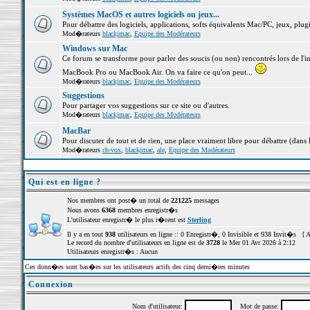
Systèmes MacOS et autres logiciels ou jeux...
Pour débattre des logiciels, applications, softs équivalents Mac/PC, jeux, plugi
Mod�rateurs
blackjmac
,
Equipe des Modérateurs
Windows sur Mac
Ce forum se transforme pour parler des soucis (ou non) rencontrés lors de l'i
MacBook Pro ou MacBook Air. On va faire ce qu'on peut...
Mod�rateurs
blackjmac
,
Equipe des Modérateurs
Suggestions
Pour partager vos suggestions sur ce site ou d'autres.
Mod�rateurs
blackjmac
,
Equipe des Modérateurs
MacBar
Pour discuter de tout et de rien, une place vraiment libre pour débattre (dans 
Mod�rateurs
ch-vox
,
blackjmac
,
ale
,
Equipe des Modérateurs
Qui est en ligne ?
Nos membres ont post� un total de
221225
messages
Nous avons
6368
membres enregistr�s
L'utilisateur enregistr� le plus r�cent est
Sterling
Il y a en tout
938
utilisateurs en ligne :: 0 Enregistr�, 0 Invisible et 938 Invit�s [
A
Le record du nombre d'utilisateurs en ligne est de
3728
le Mer 01 Avr 2026 à 2:12
Utilisateurs enregistr�s : Aucun
Ces donn�es sont bas�es sur les utilisateurs actifs des cinq derni�res minutes
Connexion
Nom d'utilisateur:
Mot de passe: