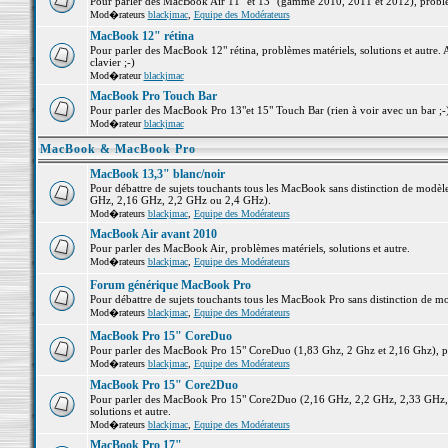
Pour parler des MacBook Air 11" et 13" (gamme 2010, 2011 et 2012), problème
Mod�rateurs
blackjmac
,
Equipe des Modérateurs
MacBook 12" rétina
Pour parler des MacBook 12" rétina, problèmes matériels, solutions et autre. 
clavier ;-)
Mod�rateur
blackjmac
MacBook Pro Touch Bar
Pour parler des MacBook Pro 13"et 15" Touch Bar (rien à voir avec un bar ;-) 
Mod�rateur
blackjmac
MacBook & MacBook Pro
MacBook 13,3" blanc/noir
Pour débattre de sujets touchants tous les MacBook sans distinction de mo
GHz, 2,16 GHz, 2,2 GHz ou 2,4 GHz).
Mod�rateurs
blackjmac
,
Equipe des Modérateurs
MacBook Air avant 2010
Pour parler des MacBook Air, problèmes matériels, solutions et autre.
Mod�rateurs
blackjmac
,
Equipe des Modérateurs
Forum générique MacBook Pro
Pour débattre de sujets touchants tous les MacBook Pro sans distinction de mo
Mod�rateurs
blackjmac
,
Equipe des Modérateurs
MacBook Pro 15" CoreDuo
Pour parler des MacBook Pro 15" CoreDuo (1,83 Ghz, 2 Ghz et 2,16 Ghz), pro
Mod�rateurs
blackjmac
,
Equipe des Modérateurs
MacBook Pro 15" Core2Duo
Pour parler des MacBook Pro 15" Core2Duo (2,16 GHz, 2,2 GHz, 2,33 GHz, 
solutions et autre.
Mod�rateurs
blackjmac
,
Equipe des Modérateurs
MacBook Pro 17"