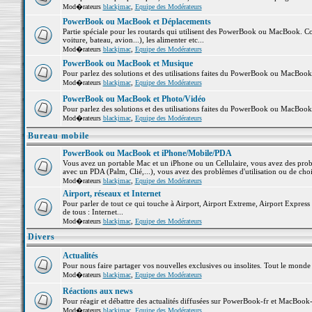
Mod�rateurs
blackjmac
,
Equipe des Modérateurs
PowerBook ou MacBook et Déplacements
Partie spéciale pour les routards qui utilisent des PowerBook ou MacBook. Co
voiture, bateau, avion...), les alimenter etc...
Mod�rateurs
blackjmac
,
Equipe des Modérateurs
PowerBook ou MacBook et Musique
Pour parlez des solutions et des utilisations faites du PowerBook ou MacBoo
Mod�rateurs
blackjmac
,
Equipe des Modérateurs
PowerBook ou MacBook et Photo/Vidéo
Pour parlez des solutions et des utilisations faites du PowerBook ou MacBook
Mod�rateurs
blackjmac
,
Equipe des Modérateurs
Bureau mobile
PowerBook ou MacBook et iPhone/Mobile/PDA
Vous avez un portable Mac et un iPhone ou un Cellulaire, vous avez des problè
avec un PDA (Palm, Clié,...), vous avez des problèmes d'utilisation ou de cho
Mod�rateurs
blackjmac
,
Equipe des Modérateurs
Airport, réseaux et Internet
Pour parler de tout ce qui touche à Airport, Airport Extreme, Airport Express e
de tous : Internet...
Mod�rateurs
blackjmac
,
Equipe des Modérateurs
Divers
Actualités
Pour nous faire partager vos nouvelles exclusives ou insolites. Tout le monde pe
Mod�rateurs
blackjmac
,
Equipe des Modérateurs
Réactions aux news
Pour réagir et débattre des actualités diffusées sur PowerBook-fr et MacBook-
Mod�rateurs
blackjmac
,
Equipe des Modérateurs