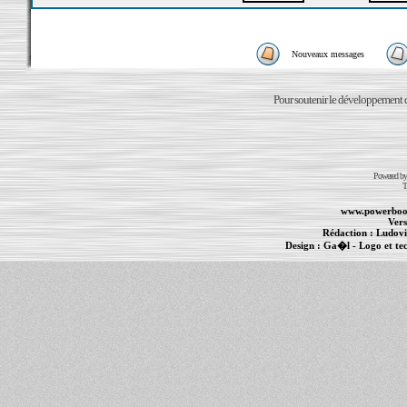
Nouveaux messages
Pour soutenir le développement du
Powered b
T
www.powerboo
Vers
Rédaction :
Ludovi
Design :
Ga�l
- Logo et te
Informations :
PowerBook
-
MacBook Pro
-
i