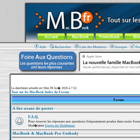
MacBook-fr.com : 100% Apple... 100% nomade !
Aller au contenu
-
Aller au menu général
-
Aller au menu de la
Menu général
Accueil
MacBook
PowerBook
iBo
Aide
Rechercher
Liste des Membres
Groupes
S'e
La date/heure actuelle est Dim 09 Ao� 2026 à 7:52
Tout sur les MacBook Index du Forum
Forum
A lire avant de poster
F.A.Q.
Pour trouver les réponses aux questions fréquemment posées dans notre foru
Mod�rateur
Equipe des Modérateurs
MacBook & MacBook Pro Unibody