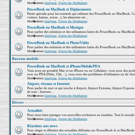
Mod�rateurs
blackjmac
,
Equipe des Modérateurs
PowerBook ou MacBook et Déplacements
Partie spéciale pour les routards qui utilisent des PowerBook ou MacBook. Co
voiture, bateau, avion...), les alimenter etc...
Mod�rateurs
blackjmac
,
Equipe des Modérateurs
PowerBook ou MacBook et Musique
Pour parlez des solutions et des utilisations faites du PowerBook ou MacBoo
Mod�rateurs
blackjmac
,
Equipe des Modérateurs
PowerBook ou MacBook et Photo/Vidéo
Pour parlez des solutions et des utilisations faites du PowerBook ou MacBook
Mod�rateurs
blackjmac
,
Equipe des Modérateurs
Bureau mobile
PowerBook ou MacBook et iPhone/Mobile/PDA
Vous avez un portable Mac et un iPhone ou un Cellulaire, vous avez des problè
avec un PDA (Palm, Clié,...), vous avez des problèmes d'utilisation ou de cho
Mod�rateurs
blackjmac
,
Equipe des Modérateurs
Airport, réseaux et Internet
Pour parler de tout ce qui touche à Airport, Airport Extreme, Airport Express e
de tous : Internet...
Mod�rateurs
blackjmac
,
Equipe des Modérateurs
Divers
Actualités
Pour nous faire partager vos nouvelles exclusives ou insolites. Tout le monde pe
Mod�rateurs
blackjmac
,
Equipe des Modérateurs
Réactions aux news
Pour réagir et débattre des actualités diffusées sur PowerBook-fr et MacBook-
Mod�rateurs
blackjmac
,
Equipe des Modérateurs