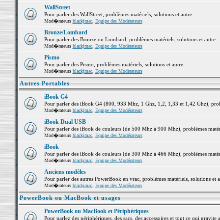
WallStreet
Pour parler des WallStreet, problèmes matériels, solutions et autre.
Mod�rateurs
blackjmac
,
Equipe des Modérateurs
Bronze/Lombard
Pour parler des Bronze ou Lombard, problèmes matériels, solutions et autre.
Mod�rateurs
blackjmac
,
Equipe des Modérateurs
Pismo
Pour parler des Pismo, problèmes matériels, solutions et autre.
Mod�rateurs
blackjmac
,
Equipe des Modérateurs
Autres Portables
iBook G4
Pour parler des iBook G4 (800, 933 Mhz, 1 Ghz, 1,2, 1,33 et 1,42 Ghz), probl
Mod�rateurs
blackjmac
,
Equipe des Modérateurs
iBook Dual USB
Pour parler des iBook de couleurs (de 500 Mhz à 900 Mhz), problèmes matériel
Mod�rateurs
blackjmac
,
Equipe des Modérateurs
iBook
Pour parler des iBook de couleurs (de 300 Mhz à 466 Mhz), problèmes matériel
Mod�rateurs
blackjmac
,
Equipe des Modérateurs
Anciens modèles
Pour parler des autres PowerBook en vrac, problèmes matériels, solutions et a
Mod�rateurs
blackjmac
,
Equipe des Modérateurs
PowerBook ou MacBook et usages
PowerBook ou MacBook et Périphériques
Pour parlez des périphériques, des sacs, des accessoires et tout ce qui grav