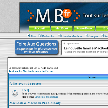
MacBook-fr.com : 100% Apple... 100% nomade !
Aller au contenu
-
Aller au menu général
-
Aller au menu de la
Menu général
Accueil
MacBook
PowerBook
iBo
Aide
Rechercher
Liste des Membres
Groupes
S'e
La date/heure actuelle est Ven 07 Ao� 2026 à 5:08
Tout sur les MacBook Index du Forum
Forum
A lire avant de poster
F.A.Q.
Pour trouver les réponses aux questions fréquemment posées dans notre foru
Mod�rateur
Equipe des Modérateurs
MacBook & MacBook Pro Unibody