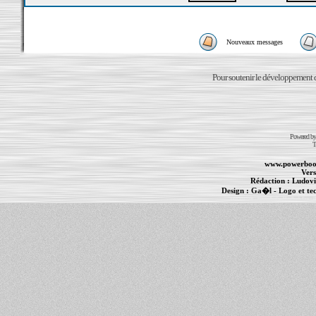
Nouveaux messages
Pour soutenir le développement du
Powered b
T
www.powerboo
Vers
Rédaction :
Ludovi
Design :
Ga�l
- Logo et te
Informations :
PowerBook
-
MacBook Pro
-
i