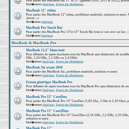
Pour parler des MacBook Air 11" et 13" (gamme 2010, 2011 et 2012), problème
Mod�rateurs
blackjmac
,
Equipe des Modérateurs
MacBook 12" rétina
Pour parler des MacBook 12" rétina, problèmes matériels, solutions et autre. 
clavier ;-)
Mod�rateur
blackjmac
MacBook Pro Touch Bar
Pour parler des MacBook Pro 13"et 15" Touch Bar (rien à voir avec un bar ;-) 
Mod�rateur
blackjmac
MacBook & MacBook Pro
MacBook 13,3" blanc/noir
Pour débattre de sujets touchants tous les MacBook sans distinction de mo
GHz, 2,16 GHz, 2,2 GHz ou 2,4 GHz).
Mod�rateurs
blackjmac
,
Equipe des Modérateurs
MacBook Air avant 2010
Pour parler des MacBook Air, problèmes matériels, solutions et autre.
Mod�rateurs
blackjmac
,
Equipe des Modérateurs
Forum générique MacBook Pro
Pour débattre de sujets touchants tous les MacBook Pro sans distinction de mo
Mod�rateurs
blackjmac
,
Equipe des Modérateurs
MacBook Pro 15" CoreDuo
Pour parler des MacBook Pro 15" CoreDuo (1,83 Ghz, 2 Ghz et 2,16 Ghz), pro
Mod�rateurs
blackjmac
,
Equipe des Modérateurs
MacBook Pro 15" Core2Duo
Pour parler des MacBook Pro 15" Core2Duo (2,16 GHz, 2,2 GHz, 2,33 GHz, 
solutions et autre.
Mod�rateurs
blackjmac
,
Equipe des Modérateurs
MacBook Pro 17"