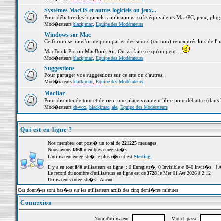
Systèmes MacOS et autres logiciels ou jeux...
Pour débattre des logiciels, applications, softs équivalents Mac/PC, jeux, plugi
Mod�rateurs
blackjmac
,
Equipe des Modérateurs
Windows sur Mac
Ce forum se transforme pour parler des soucis (ou non) rencontrés lors de l'i
MacBook Pro ou MacBook Air. On va faire ce qu'on peut...
Mod�rateurs
blackjmac
,
Equipe des Modérateurs
Suggestions
Pour partager vos suggestions sur ce site ou d'autres.
Mod�rateurs
blackjmac
,
Equipe des Modérateurs
MacBar
Pour discuter de tout et de rien, une place vraiment libre pour débattre (dans 
Mod�rateurs
ch-vox
,
blackjmac
,
ale
,
Equipe des Modérateurs
Qui est en ligne ?
Nos membres ont post� un total de
221225
messages
Nous avons
6368
membres enregistr�s
L'utilisateur enregistr� le plus r�cent est
Sterling
Il y a en tout
840
utilisateurs en ligne :: 0 Enregistr�, 0 Invisible et 840 Invit�s [
A
Le record du nombre d'utilisateurs en ligne est de
3728
le Mer 01 Avr 2026 à 2:12
Utilisateurs enregistr�s : Aucun
Ces donn�es sont bas�es sur les utilisateurs actifs des cinq derni�res minutes
Connexion
Nom d'utilisateur:
Mot de passe: