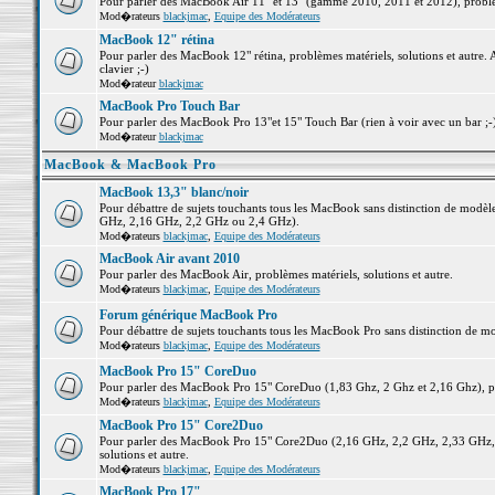
Pour parler des MacBook Air 11" et 13" (gamme 2010, 2011 et 2012), problème
Mod�rateurs
blackjmac
,
Equipe des Modérateurs
MacBook 12" rétina
Pour parler des MacBook 12" rétina, problèmes matériels, solutions et autre. 
clavier ;-)
Mod�rateur
blackjmac
MacBook Pro Touch Bar
Pour parler des MacBook Pro 13"et 15" Touch Bar (rien à voir avec un bar ;-) 
Mod�rateur
blackjmac
MacBook & MacBook Pro
MacBook 13,3" blanc/noir
Pour débattre de sujets touchants tous les MacBook sans distinction de mo
GHz, 2,16 GHz, 2,2 GHz ou 2,4 GHz).
Mod�rateurs
blackjmac
,
Equipe des Modérateurs
MacBook Air avant 2010
Pour parler des MacBook Air, problèmes matériels, solutions et autre.
Mod�rateurs
blackjmac
,
Equipe des Modérateurs
Forum générique MacBook Pro
Pour débattre de sujets touchants tous les MacBook Pro sans distinction de mo
Mod�rateurs
blackjmac
,
Equipe des Modérateurs
MacBook Pro 15" CoreDuo
Pour parler des MacBook Pro 15" CoreDuo (1,83 Ghz, 2 Ghz et 2,16 Ghz), pro
Mod�rateurs
blackjmac
,
Equipe des Modérateurs
MacBook Pro 15" Core2Duo
Pour parler des MacBook Pro 15" Core2Duo (2,16 GHz, 2,2 GHz, 2,33 GHz, 
solutions et autre.
Mod�rateurs
blackjmac
,
Equipe des Modérateurs
MacBook Pro 17"