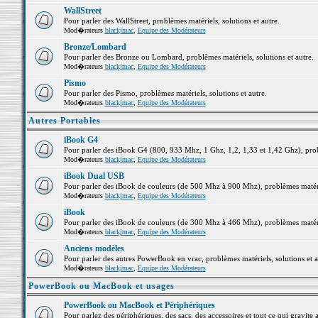
WallStreet
Pour parler des WallStreet, problèmes matériels, solutions et autre.
Mod�rateurs
blackjmac
,
Equipe des Modérateurs
Bronze/Lombard
Pour parler des Bronze ou Lombard, problèmes matériels, solutions et autre.
Mod�rateurs
blackjmac
,
Equipe des Modérateurs
Pismo
Pour parler des Pismo, problèmes matériels, solutions et autre.
Mod�rateurs
blackjmac
,
Equipe des Modérateurs
Autres Portables
iBook G4
Pour parler des iBook G4 (800, 933 Mhz, 1 Ghz, 1,2, 1,33 et 1,42 Ghz), probl
Mod�rateurs
blackjmac
,
Equipe des Modérateurs
iBook Dual USB
Pour parler des iBook de couleurs (de 500 Mhz à 900 Mhz), problèmes matériel
Mod�rateurs
blackjmac
,
Equipe des Modérateurs
iBook
Pour parler des iBook de couleurs (de 300 Mhz à 466 Mhz), problèmes matériel
Mod�rateurs
blackjmac
,
Equipe des Modérateurs
Anciens modèles
Pour parler des autres PowerBook en vrac, problèmes matériels, solutions et a
Mod�rateurs
blackjmac
,
Equipe des Modérateurs
PowerBook ou MacBook et usages
PowerBook ou MacBook et Périphériques
Pour parlez des périphériques, des sacs, des accessoires et tout ce qui grav