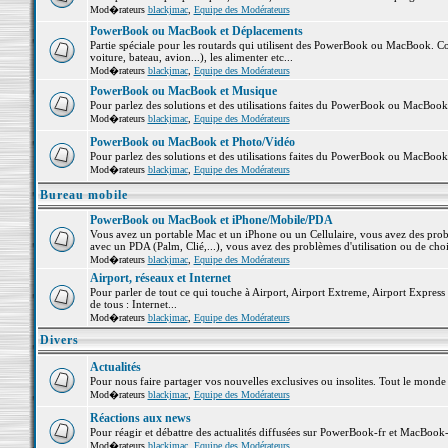
Mod�rateurs
blackjmac
,
Equipe des Modérateurs
PowerBook ou MacBook et Déplacements
Partie spéciale pour les routards qui utilisent des PowerBook ou MacBook. Co
voiture, bateau, avion...), les alimenter etc...
Mod�rateurs
blackjmac
,
Equipe des Modérateurs
PowerBook ou MacBook et Musique
Pour parlez des solutions et des utilisations faites du PowerBook ou MacBoo
Mod�rateurs
blackjmac
,
Equipe des Modérateurs
PowerBook ou MacBook et Photo/Vidéo
Pour parlez des solutions et des utilisations faites du PowerBook ou MacBook
Mod�rateurs
blackjmac
,
Equipe des Modérateurs
Bureau mobile
PowerBook ou MacBook et iPhone/Mobile/PDA
Vous avez un portable Mac et un iPhone ou un Cellulaire, vous avez des problè
avec un PDA (Palm, Clié,...), vous avez des problèmes d'utilisation ou de cho
Mod�rateurs
blackjmac
,
Equipe des Modérateurs
Airport, réseaux et Internet
Pour parler de tout ce qui touche à Airport, Airport Extreme, Airport Express e
de tous : Internet...
Mod�rateurs
blackjmac
,
Equipe des Modérateurs
Divers
Actualités
Pour nous faire partager vos nouvelles exclusives ou insolites. Tout le monde pe
Mod�rateurs
blackjmac
,
Equipe des Modérateurs
Réactions aux news
Pour réagir et débattre des actualités diffusées sur PowerBook-fr et MacBook-
Mod�rateurs
blackjmac
,
Equipe des Modérateurs