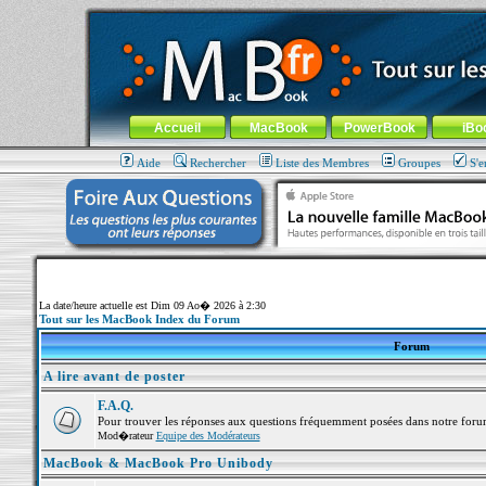
MacBook-fr.com : 100% Apple... 100% nomade !
Aller au contenu
-
Aller au menu général
-
Aller au menu de la
Menu général
Accueil
MacBook
PowerBook
iBo
Aide
Rechercher
Liste des Membres
Groupes
S'e
La date/heure actuelle est Dim 09 Ao� 2026 à 2:30
Tout sur les MacBook Index du Forum
Forum
A lire avant de poster
F.A.Q.
Pour trouver les réponses aux questions fréquemment posées dans notre foru
Mod�rateur
Equipe des Modérateurs
MacBook & MacBook Pro Unibody