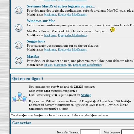
Systèmes MacOS et autres logiciels ou jeux...
Pour débattre des logiciels, applications, softs équivalents Mac/PC, jeux, plugi
Mod�rateurs
blackjmac
,
Equipe des Modérateurs
Windows sur Mac
Ce forum se transforme pour parler des soucis (ou non) rencontrés lors de l'i
MacBook Pro ou MacBook Air. On va faire ce qu'on peut...
Mod�rateurs
blackjmac
,
Equipe des Modérateurs
Suggestions
Pour partager vos suggestions sur ce site ou d'autres.
Mod�rateurs
blackjmac
,
Equipe des Modérateurs
MacBar
Pour discuter de tout et de rien, une place vraiment libre pour débattre (dans 
Mod�rateurs
ch-vox
,
blackjmac
,
ale
,
Equipe des Modérateurs
Qui est en ligne ?
Nos membres ont post� un total de
221225
messages
Nous avons
6368
membres enregistr�s
L'utilisateur enregistr� le plus r�cent est
Sterling
Il y a en tout
1504
utilisateurs en ligne :: 0 Enregistr�, 0 Invisible et 1504 Invit�s 
Le record du nombre d'utilisateurs en ligne est de
3728
le Mer 01 Avr 2026 à 2:12
Utilisateurs enregistr�s : Aucun
Ces donn�es sont bas�es sur les utilisateurs actifs des cinq derni�res minutes
Connexion
Nom d'utilisateur:
Mot de passe: