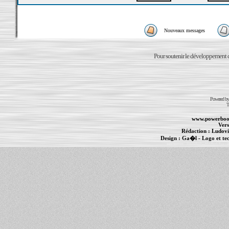
Nouveaux messages
Pour soutenir le développement du
Powered b
T
www.powerboo
Vers
Rédaction :
Ludovi
Design :
Ga�l
- Logo et te
Informations :
PowerBook
-
MacBook Pro
-
i