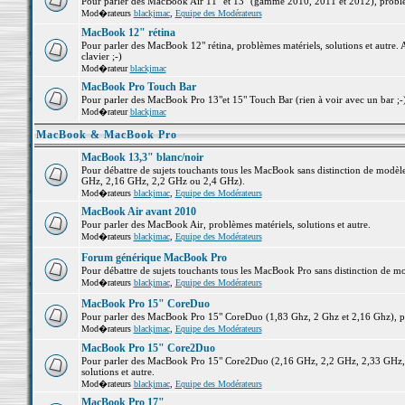
Pour parler des MacBook Air 11" et 13" (gamme 2010, 2011 et 2012), problème
Mod�rateurs
blackjmac
,
Equipe des Modérateurs
MacBook 12" rétina
Pour parler des MacBook 12" rétina, problèmes matériels, solutions et autre. 
clavier ;-)
Mod�rateur
blackjmac
MacBook Pro Touch Bar
Pour parler des MacBook Pro 13"et 15" Touch Bar (rien à voir avec un bar ;-) 
Mod�rateur
blackjmac
MacBook & MacBook Pro
MacBook 13,3" blanc/noir
Pour débattre de sujets touchants tous les MacBook sans distinction de mo
GHz, 2,16 GHz, 2,2 GHz ou 2,4 GHz).
Mod�rateurs
blackjmac
,
Equipe des Modérateurs
MacBook Air avant 2010
Pour parler des MacBook Air, problèmes matériels, solutions et autre.
Mod�rateurs
blackjmac
,
Equipe des Modérateurs
Forum générique MacBook Pro
Pour débattre de sujets touchants tous les MacBook Pro sans distinction de mo
Mod�rateurs
blackjmac
,
Equipe des Modérateurs
MacBook Pro 15" CoreDuo
Pour parler des MacBook Pro 15" CoreDuo (1,83 Ghz, 2 Ghz et 2,16 Ghz), pro
Mod�rateurs
blackjmac
,
Equipe des Modérateurs
MacBook Pro 15" Core2Duo
Pour parler des MacBook Pro 15" Core2Duo (2,16 GHz, 2,2 GHz, 2,33 GHz, 
solutions et autre.
Mod�rateurs
blackjmac
,
Equipe des Modérateurs
MacBook Pro 17"