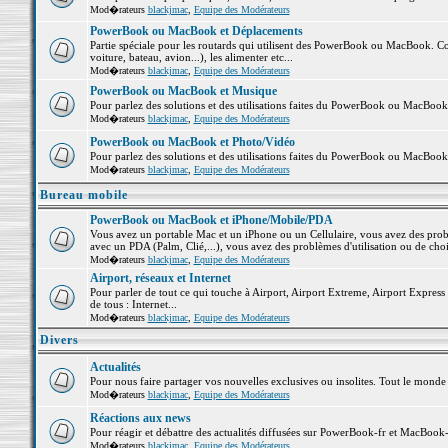
Mod�rateurs
blackjmac
,
Equipe des Modérateurs
PowerBook ou MacBook et Déplacements
Partie spéciale pour les routards qui utilisent des PowerBook ou MacBook. Co
voiture, bateau, avion...), les alimenter etc...
Mod�rateurs
blackjmac
,
Equipe des Modérateurs
PowerBook ou MacBook et Musique
Pour parlez des solutions et des utilisations faites du PowerBook ou MacBoo
Mod�rateurs
blackjmac
,
Equipe des Modérateurs
PowerBook ou MacBook et Photo/Vidéo
Pour parlez des solutions et des utilisations faites du PowerBook ou MacBook
Mod�rateurs
blackjmac
,
Equipe des Modérateurs
Bureau mobile
PowerBook ou MacBook et iPhone/Mobile/PDA
Vous avez un portable Mac et un iPhone ou un Cellulaire, vous avez des problè
avec un PDA (Palm, Clié,...), vous avez des problèmes d'utilisation ou de cho
Mod�rateurs
blackjmac
,
Equipe des Modérateurs
Airport, réseaux et Internet
Pour parler de tout ce qui touche à Airport, Airport Extreme, Airport Express e
de tous : Internet...
Mod�rateurs
blackjmac
,
Equipe des Modérateurs
Divers
Actualités
Pour nous faire partager vos nouvelles exclusives ou insolites. Tout le monde pe
Mod�rateurs
blackjmac
,
Equipe des Modérateurs
Réactions aux news
Pour réagir et débattre des actualités diffusées sur PowerBook-fr et MacBook-
Mod�rateurs
blackjmac
,
Equipe des Modérateurs