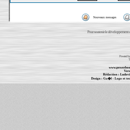
Nouveaux messages
Pour soutenir le développement du
Powered b
T
www.powerboo
Vers
Rédaction :
Ludovi
Design :
Ga�l
- Logo et te
Informations :
PowerBook
-
MacBook Pro
-
i