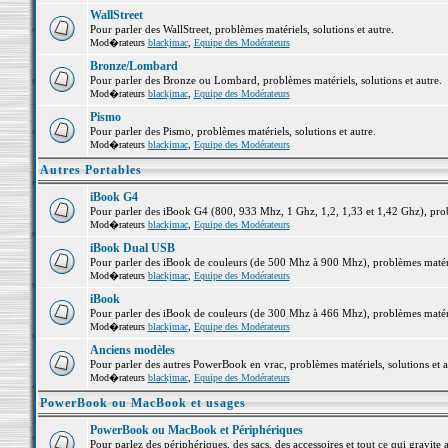
WallStreet
Pour parler des WallStreet, problèmes matériels, solutions et autre.
Mod�rateurs
blackjmac
,
Equipe des Modérateurs
Bronze/Lombard
Pour parler des Bronze ou Lombard, problèmes matériels, solutions et autre.
Mod�rateurs
blackjmac
,
Equipe des Modérateurs
Pismo
Pour parler des Pismo, problèmes matériels, solutions et autre.
Mod�rateurs
blackjmac
,
Equipe des Modérateurs
Autres Portables
iBook G4
Pour parler des iBook G4 (800, 933 Mhz, 1 Ghz, 1,2, 1,33 et 1,42 Ghz), probl
Mod�rateurs
blackjmac
,
Equipe des Modérateurs
iBook Dual USB
Pour parler des iBook de couleurs (de 500 Mhz à 900 Mhz), problèmes matériel
Mod�rateurs
blackjmac
,
Equipe des Modérateurs
iBook
Pour parler des iBook de couleurs (de 300 Mhz à 466 Mhz), problèmes matériel
Mod�rateurs
blackjmac
,
Equipe des Modérateurs
Anciens modèles
Pour parler des autres PowerBook en vrac, problèmes matériels, solutions et a
Mod�rateurs
blackjmac
,
Equipe des Modérateurs
PowerBook ou MacBook et usages
PowerBook ou MacBook et Périphériques
Pour parlez des périphériques, des sacs, des accessoires et tout ce qui grav