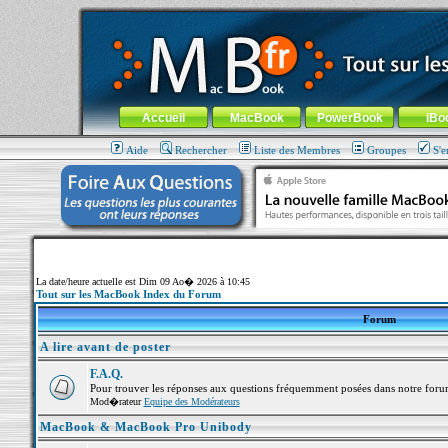
MacBook-fr.com : 100% Apple... 100% nomade !
Aller au contenu
-
Aller au menu général
-
Aller au menu de la
Menu général
Accueil
MacBook
PowerBook
iBo
Aide
Rechercher
Liste des Membres
Groupes
S'e
La date/heure actuelle est Dim 09 Ao� 2026 à 10:45
Tout sur les MacBook Index du Forum
Forum
A lire avant de poster
F.A.Q.
Pour trouver les réponses aux questions fréquemment posées dans notre foru
Mod�rateur
Equipe des Modérateurs
MacBook & MacBook Pro Unibody