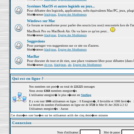
Systèmes MacOS et autres logiciels ou jeux...
Pour débattre des logiciels, applications, softs équivalents Mac/PC, jeux, plugi
Mod�rateurs
blackjmac
,
Equipe des Modérateurs
Windows sur Mac
Ce forum se transforme pour parler des soucis (ou non) rencontrés lors de l'i
MacBook Pro ou MacBook Air. On va faire ce qu'on peut...
Mod�rateurs
blackjmac
,
Equipe des Modérateurs
Suggestions
Pour partager vos suggestions sur ce site ou d'autres.
Mod�rateurs
blackjmac
,
Equipe des Modérateurs
MacBar
Pour discuter de tout et de rien, une place vraiment libre pour débattre (dans 
Mod�rateurs
ch-vox
,
blackjmac
,
ale
,
Equipe des Modérateurs
Qui est en ligne ?
Nos membres ont post� un total de
221225
messages
Nous avons
6368
membres enregistr�s
L'utilisateur enregistr� le plus r�cent est
Sterling
Il y a en tout
1006
utilisateurs en ligne :: 0 Enregistr�, 0 Invisible et 1006 Invit�s 
Le record du nombre d'utilisateurs en ligne est de
3728
le Mer 01 Avr 2026 à 2:12
Utilisateurs enregistr�s : Aucun
Ces donn�es sont bas�es sur les utilisateurs actifs des cinq derni�res minutes
Connexion
Nom d'utilisateur:
Mot de passe: