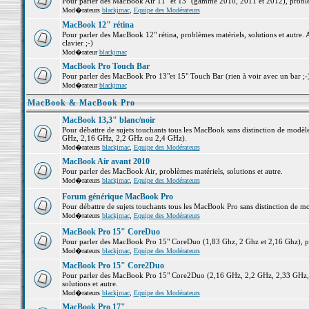
Pour parler des MacBook Air 11" et 13" (gamme 2010, 2011 et 2012), problème
Mod�rateurs
blackjmac
,
Equipe des Modérateurs
MacBook 12" rétina
Pour parler des MacBook 12" rétina, problèmes matériels, solutions et autre. 
clavier ;-)
Mod�rateur
blackjmac
MacBook Pro Touch Bar
Pour parler des MacBook Pro 13"et 15" Touch Bar (rien à voir avec un bar ;-) 
Mod�rateur
blackjmac
MacBook & MacBook Pro
MacBook 13,3" blanc/noir
Pour débattre de sujets touchants tous les MacBook sans distinction de mo
GHz, 2,16 GHz, 2,2 GHz ou 2,4 GHz).
Mod�rateurs
blackjmac
,
Equipe des Modérateurs
MacBook Air avant 2010
Pour parler des MacBook Air, problèmes matériels, solutions et autre.
Mod�rateurs
blackjmac
,
Equipe des Modérateurs
Forum générique MacBook Pro
Pour débattre de sujets touchants tous les MacBook Pro sans distinction de mo
Mod�rateurs
blackjmac
,
Equipe des Modérateurs
MacBook Pro 15" CoreDuo
Pour parler des MacBook Pro 15" CoreDuo (1,83 Ghz, 2 Ghz et 2,16 Ghz), pro
Mod�rateurs
blackjmac
,
Equipe des Modérateurs
MacBook Pro 15" Core2Duo
Pour parler des MacBook Pro 15" Core2Duo (2,16 GHz, 2,2 GHz, 2,33 GHz, 
solutions et autre.
Mod�rateurs
blackjmac
,
Equipe des Modérateurs
MacBook Pro 17"