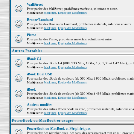
WallStreet
Pour parler des WallStreet, problèmes matériels, solutions et autre.
Mod�rateurs
blackjmac
,
Equipe des Modérateurs
Bronze/Lombard
Pour parler des Bronze ou Lombard, problèmes matériels, solutions et autre.
Mod�rateurs
blackjmac
,
Equipe des Modérateurs
Pismo
Pour parler des Pismo, problèmes matériels, solutions et autre.
Mod�rateurs
blackjmac
,
Equipe des Modérateurs
Autres Portables
iBook G4
Pour parler des iBook G4 (800, 933 Mhz, 1 Ghz, 1,2, 1,33 et 1,42 Ghz), probl
Mod�rateurs
blackjmac
,
Equipe des Modérateurs
iBook Dual USB
Pour parler des iBook de couleurs (de 500 Mhz à 900 Mhz), problèmes matériel
Mod�rateurs
blackjmac
,
Equipe des Modérateurs
iBook
Pour parler des iBook de couleurs (de 300 Mhz à 466 Mhz), problèmes matériel
Mod�rateurs
blackjmac
,
Equipe des Modérateurs
Anciens modèles
Pour parler des autres PowerBook en vrac, problèmes matériels, solutions et a
Mod�rateurs
blackjmac
,
Equipe des Modérateurs
PowerBook ou MacBook et usages
PowerBook ou MacBook et Périphériques
Pour parlez des périphériques, des sacs, des accessoires et tout ce qui grav