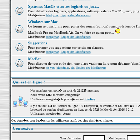
Systèmes MacOS et autres logiciels ou jeux...
Pour débattre des logiciels, applications, softs équivalents Mac/PC, jeux, plugi
Mod�rateurs
blackjmac
,
Equipe des Modérateurs
Windows sur Mac
Ce forum se transforme pour parler des soucis (ou non) rencontrés lors de l'i
MacBook Pro ou MacBook Air. On va faire ce qu'on peut...
Mod�rateurs
blackjmac
,
Equipe des Modérateurs
Suggestions
Pour partager vos suggestions sur ce site ou d'autres.
Mod�rateurs
blackjmac
,
Equipe des Modérateurs
MacBar
Pour discuter de tout et de rien, une place vraiment libre pour débattre (dans 
Mod�rateurs
ch-vox
,
blackjmac
,
ale
,
Equipe des Modérateurs
Qui est en ligne ?
Nos membres ont post� un total de
221225
messages
Nous avons
6368
membres enregistr�s
L'utilisateur enregistr� le plus r�cent est
Sterling
Il y a en tout
131
utilisateurs en ligne :: 0 Enregistr�, 0 Invisible et 131 Invit�s [
A
Le record du nombre d'utilisateurs en ligne est de
3728
le Mer 01 Avr 2026 à 2:12
Utilisateurs enregistr�s : Aucun
Ces donn�es sont bas�es sur les utilisateurs actifs des cinq derni�res minutes
Connexion
Nom d'utilisateur:
Mot de passe: