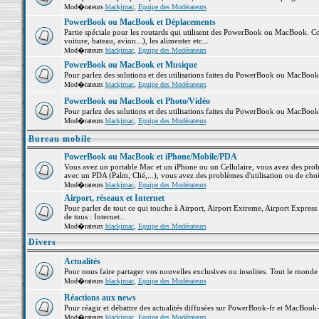
Mod�rateurs
blackjmac
,
Equipe des Modérateurs
PowerBook ou MacBook et Déplacements
Partie spéciale pour les routards qui utilisent des PowerBook ou MacBook. Co
voiture, bateau, avion...), les alimenter etc...
Mod�rateurs
blackjmac
,
Equipe des Modérateurs
PowerBook ou MacBook et Musique
Pour parlez des solutions et des utilisations faites du PowerBook ou MacBoo
Mod�rateurs
blackjmac
,
Equipe des Modérateurs
PowerBook ou MacBook et Photo/Vidéo
Pour parlez des solutions et des utilisations faites du PowerBook ou MacBook
Mod�rateurs
blackjmac
,
Equipe des Modérateurs
Bureau mobile
PowerBook ou MacBook et iPhone/Mobile/PDA
Vous avez un portable Mac et un iPhone ou un Cellulaire, vous avez des problè
avec un PDA (Palm, Clié,...), vous avez des problèmes d'utilisation ou de cho
Mod�rateurs
blackjmac
,
Equipe des Modérateurs
Airport, réseaux et Internet
Pour parler de tout ce qui touche à Airport, Airport Extreme, Airport Express e
de tous : Internet...
Mod�rateurs
blackjmac
,
Equipe des Modérateurs
Divers
Actualités
Pour nous faire partager vos nouvelles exclusives ou insolites. Tout le monde pe
Mod�rateurs
blackjmac
,
Equipe des Modérateurs
Réactions aux news
Pour réagir et débattre des actualités diffusées sur PowerBook-fr et MacBook-
Mod�rateurs
blackjmac
,
Equipe des Modérateurs