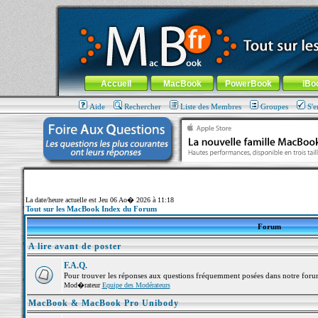
MacBook-fr.com : 100% Apple... 100% nomade !
Aller au contenu
-
Aller au menu général
-
Aller au menu de la
Menu général
Accueil
MacBook
PowerBook
iBo
Aide
Rechercher
Liste des Membres
Groupes
S'e
La date/heure actuelle est Jeu 06 Ao� 2026 à 11:18
Tout sur les MacBook Index du Forum
Forum
A lire avant de poster
F.A.Q.
Pour trouver les réponses aux questions fréquemment posées dans notre foru
Mod�rateur
Equipe des Modérateurs
MacBook & MacBook Pro Unibody