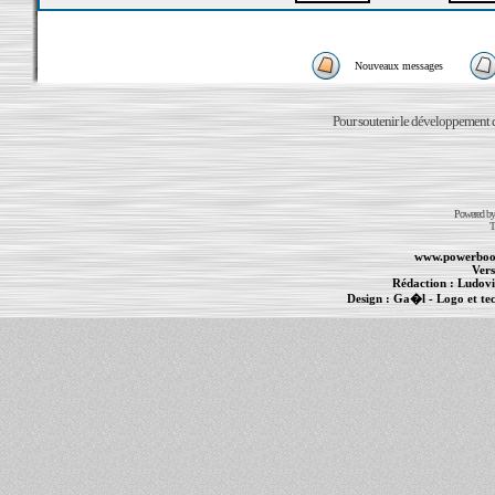
Nouveaux messages
Pour soutenir le développement du
Powered b
T
www.powerboo
Vers
Rédaction :
Ludovi
Design :
Ga�l
- Logo et te
Informations :
PowerBook
-
MacBook Pro
-
i