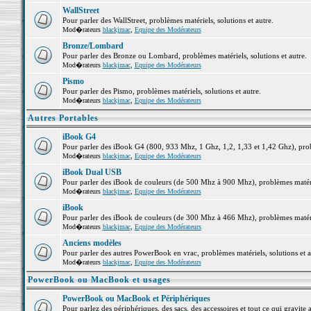
WallStreet
Pour parler des WallStreet, problèmes matériels, solutions et autre.
Mod�rateurs
blackjmac
,
Equipe des Modérateurs
Bronze/Lombard
Pour parler des Bronze ou Lombard, problèmes matériels, solutions et autre.
Mod�rateurs
blackjmac
,
Equipe des Modérateurs
Pismo
Pour parler des Pismo, problèmes matériels, solutions et autre.
Mod�rateurs
blackjmac
,
Equipe des Modérateurs
Autres Portables
iBook G4
Pour parler des iBook G4 (800, 933 Mhz, 1 Ghz, 1,2, 1,33 et 1,42 Ghz), probl
Mod�rateurs
blackjmac
,
Equipe des Modérateurs
iBook Dual USB
Pour parler des iBook de couleurs (de 500 Mhz à 900 Mhz), problèmes matériel
Mod�rateurs
blackjmac
,
Equipe des Modérateurs
iBook
Pour parler des iBook de couleurs (de 300 Mhz à 466 Mhz), problèmes matériel
Mod�rateurs
blackjmac
,
Equipe des Modérateurs
Anciens modèles
Pour parler des autres PowerBook en vrac, problèmes matériels, solutions et a
Mod�rateurs
blackjmac
,
Equipe des Modérateurs
PowerBook ou MacBook et usages
PowerBook ou MacBook et Périphériques
Pour parlez des périphériques, des sacs, des accessoires et tout ce qui grav