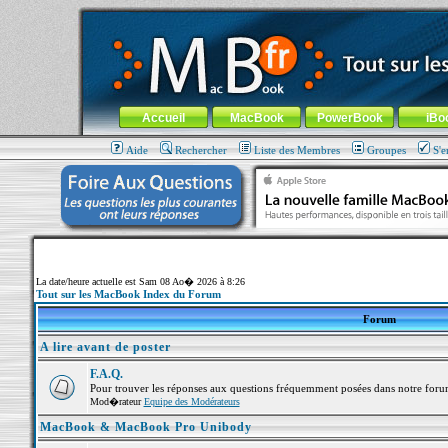
MacBook-fr.com : 100% Apple... 100% nomade !
Aller au contenu
-
Aller au menu général
-
Aller au menu de la
Menu général
Accueil
MacBook
PowerBook
iBo
Aide
Rechercher
Liste des Membres
Groupes
S'e
La date/heure actuelle est Sam 08 Ao� 2026 à 8:26
Tout sur les MacBook Index du Forum
Forum
A lire avant de poster
F.A.Q.
Pour trouver les réponses aux questions fréquemment posées dans notre foru
Mod�rateur
Equipe des Modérateurs
MacBook & MacBook Pro Unibody