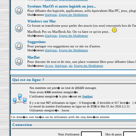
Systèmes MacOS et autres logiciels ou jeux...
Pour débattre des logiciels, applications, softs équivalents Mac/PC, jeux, plugi
Mod�rateurs
blackjmac
,
Equipe des Modérateurs
Windows sur Mac
Ce forum se transforme pour parler des soucis (ou non) rencontrés lors de l'i
MacBook Pro ou MacBook Air. On va faire ce qu'on peut...
Mod�rateurs
blackjmac
,
Equipe des Modérateurs
Suggestions
Pour partager vos suggestions sur ce site ou d'autres.
Mod�rateurs
blackjmac
,
Equipe des Modérateurs
MacBar
Pour discuter de tout et de rien, une place vraiment libre pour débattre (dans 
Mod�rateurs
ch-vox
,
blackjmac
,
ale
,
Equipe des Modérateurs
Qui est en ligne ?
Nos membres ont post� un total de
221225
messages
Nous avons
6368
membres enregistr�s
L'utilisateur enregistr� le plus r�cent est
Sterling
Il y a en tout
917
utilisateurs en ligne :: 0 Enregistr�, 0 Invisible et 917 Invit�s [
A
Le record du nombre d'utilisateurs en ligne est de
3728
le Mer 01 Avr 2026 à 2:12
Utilisateurs enregistr�s : Aucun
Ces donn�es sont bas�es sur les utilisateurs actifs des cinq derni�res minutes
Connexion
Nom d'utilisateur:
Mot de passe: