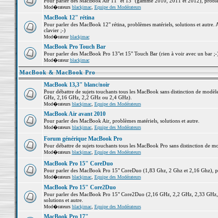
Pour parler des MacBook Air 11" et 13" (gamme 2010, 2011 et 2012), problème
Mod�rateurs
blackjmac
,
Equipe des Modérateurs
MacBook 12" rétina
Pour parler des MacBook 12" rétina, problèmes matériels, solutions et autre. 
clavier ;-)
Mod�rateur
blackjmac
MacBook Pro Touch Bar
Pour parler des MacBook Pro 13"et 15" Touch Bar (rien à voir avec un bar ;-) 
Mod�rateur
blackjmac
MacBook & MacBook Pro
MacBook 13,3" blanc/noir
Pour débattre de sujets touchants tous les MacBook sans distinction de mo
GHz, 2,16 GHz, 2,2 GHz ou 2,4 GHz).
Mod�rateurs
blackjmac
,
Equipe des Modérateurs
MacBook Air avant 2010
Pour parler des MacBook Air, problèmes matériels, solutions et autre.
Mod�rateurs
blackjmac
,
Equipe des Modérateurs
Forum générique MacBook Pro
Pour débattre de sujets touchants tous les MacBook Pro sans distinction de mo
Mod�rateurs
blackjmac
,
Equipe des Modérateurs
MacBook Pro 15" CoreDuo
Pour parler des MacBook Pro 15" CoreDuo (1,83 Ghz, 2 Ghz et 2,16 Ghz), pro
Mod�rateurs
blackjmac
,
Equipe des Modérateurs
MacBook Pro 15" Core2Duo
Pour parler des MacBook Pro 15" Core2Duo (2,16 GHz, 2,2 GHz, 2,33 GHz, 
solutions et autre.
Mod�rateurs
blackjmac
,
Equipe des Modérateurs
MacBook Pro 17"