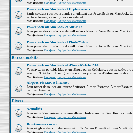
Mod�rateurs
blackjmac
,
Equipe des Modérateurs
PowerBook ou MacBook et Déplacements
Partie spéciale pour les routards qui utilisent des PowerBook ou MacBook. Co
voiture, bateau, avion...), les alimenter etc...
Mod�rateurs
blackjmac
,
Equipe des Modérateurs
PowerBook ou MacBook et Musique
Pour parlez des solutions et des utilisations faites du PowerBook ou MacBoo
Mod�rateurs
blackjmac
,
Equipe des Modérateurs
PowerBook ou MacBook et Photo/Vidéo
Pour parlez des solutions et des utilisations faites du PowerBook ou MacBook
Mod�rateurs
blackjmac
,
Equipe des Modérateurs
Bureau mobile
PowerBook ou MacBook et iPhone/Mobile/PDA
Vous avez un portable Mac et un iPhone ou un Cellulaire, vous avez des problè
avec un PDA (Palm, Clié,...), vous avez des problèmes d'utilisation ou de cho
Mod�rateurs
blackjmac
,
Equipe des Modérateurs
Airport, réseaux et Internet
Pour parler de tout ce qui touche à Airport, Airport Extreme, Airport Express e
de tous : Internet...
Mod�rateurs
blackjmac
,
Equipe des Modérateurs
Divers
Actualités
Pour nous faire partager vos nouvelles exclusives ou insolites. Tout le monde pe
Mod�rateurs
blackjmac
,
Equipe des Modérateurs
Réactions aux news
Pour réagir et débattre des actualités diffusées sur PowerBook-fr et MacBook-
Mod�rateurs
blackjmac
,
Equipe des Modérateurs