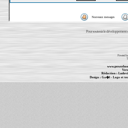
Nouveaux messages
Pour soutenir le développement du
Powered b
T
www.powerboo
Vers
Rédaction :
Ludovi
Design :
Ga�l
- Logo et te
Informations :
PowerBook
-
MacBook Pro
-
i