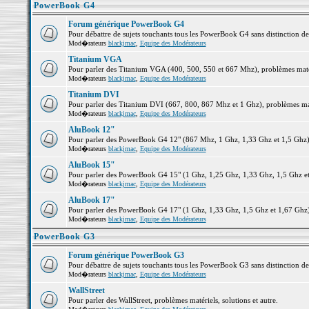
PowerBook G4
Forum générique PowerBook G4
Pour débattre de sujets touchants tous les PowerBook G4 sans distinction d
Mod�rateurs
blackjmac
,
Equipe des Modérateurs
Titanium VGA
Pour parler des Titanium VGA (400, 500, 550 et 667 Mhz), problèmes matéri
Mod�rateurs
blackjmac
,
Equipe des Modérateurs
Titanium DVI
Pour parler des Titanium DVI (667, 800, 867 Mhz et 1 Ghz), problèmes matér
Mod�rateurs
blackjmac
,
Equipe des Modérateurs
AluBook 12"
Pour parler des PowerBook G4 12" (867 Mhz, 1 Ghz, 1,33 Ghz et 1,5 Ghz), p
Mod�rateurs
blackjmac
,
Equipe des Modérateurs
AluBook 15"
Pour parler des PowerBook G4 15" (1 Ghz, 1,25 Ghz, 1,33 Ghz, 1,5 Ghz et 1
Mod�rateurs
blackjmac
,
Equipe des Modérateurs
AluBook 17"
Pour parler des PowerBook G4 17" (1 Ghz, 1,33 Ghz, 1,5 Ghz et 1,67 Ghz), 
Mod�rateurs
blackjmac
,
Equipe des Modérateurs
PowerBook G3
Forum générique PowerBook G3
Pour débattre de sujets touchants tous les PowerBook G3 sans distinction d
Mod�rateurs
blackjmac
,
Equipe des Modérateurs
WallStreet
Pour parler des WallStreet, problèmes matériels, solutions et autre.