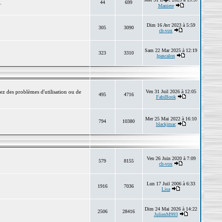
.
44
699
Maniere
Dim 16 Avr 2023 à 5:59
305
3090
ch-vox
Sam 22 Mar 2025 à 12:19
323
3310
lpascalon
ez des problèmes d'utilisation ou de
Ven 31 Juil 2026 à 12:05
495
4716
FabiBook
Mer 25 Mai 2022 à 16:10
794
10380
blackjmac
Ven 26 Juin 2020 à 7:09
579
8155
ch-vox
Lun 17 Juil 2006 à 6:33
1916
7036
Lisa
Dim 24 Mai 2026 à 14:22
2506
28416
JulienM993