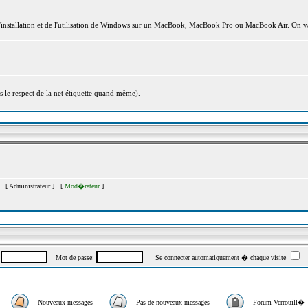
l'installation et de l'utilisation de Windows sur un MacBook, MacBook Pro ou MacBook Air. On va
s le respect de la net étiquette quand même).
�s [
Administrateur
] [
Mod�rateur
]
:
Mot de passe:
Se connecter automatiquement � chaque visite
Nouveaux messages
Pas de nouveaux messages
Forum Verrouill�