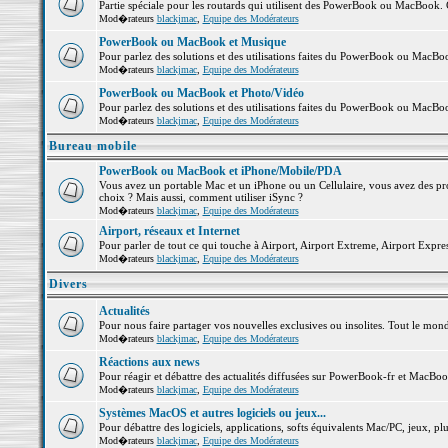
Partie spéciale pour les routards qui utilisent des PowerBook ou MacBook. Co
Mod�rateurs
blackjmac
,
Equipe des Modérateurs
PowerBook ou MacBook et Musique
Pour parlez des solutions et des utilisations faites du PowerBook ou MacB
Mod�rateurs
blackjmac
,
Equipe des Modérateurs
PowerBook ou MacBook et Photo/Vidéo
Pour parlez des solutions et des utilisations faites du PowerBook ou MacBo
Mod�rateurs
blackjmac
,
Equipe des Modérateurs
Bureau mobile
PowerBook ou MacBook et iPhone/Mobile/PDA
Vous avez un portable Mac et un iPhone ou un Cellulaire, vous avez des probl
choix ? Mais aussi, comment utiliser iSync ?
Mod�rateurs
blackjmac
,
Equipe des Modérateurs
Airport, réseaux et Internet
Pour parler de tout ce qui touche à Airport, Airport Extreme, Airport Express 
Mod�rateurs
blackjmac
,
Equipe des Modérateurs
Divers
Actualités
Pour nous faire partager vos nouvelles exclusives ou insolites. Tout le monde 
Mod�rateurs
blackjmac
,
Equipe des Modérateurs
Réactions aux news
Pour réagir et débattre des actualités diffusées sur PowerBook-fr et MacBoo
Mod�rateurs
blackjmac
,
Equipe des Modérateurs
Systèmes MacOS et autres logiciels ou jeux...
Pour débattre des logiciels, applications, softs équivalents Mac/PC, jeux, plu
Mod�rateurs
blackjmac
,
Equipe des Modérateurs