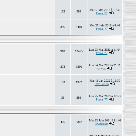
Jeu 17 Mai 2018 à 10:39
132
999
Pascal 77
Mer 27 Juin 2018 à 8:46
396
4419
Pascal 77
Lun 23 Mai 2022 à 11:04
918
12455
Pascal 77
Lun 04 Mar 2013 à 21:11
273
3390
ch-vox
Mar 18 Jan 2022 à 19:30
153
1372
love_leeloo
Lun 25 Mar 2019 à 12:53
39
386
Pascal 77
Mer 23 Juin 2021 à 11:46
476
5367
Switchiste
Mer 31 D�c 2025 à 19:57