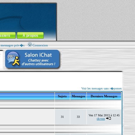
ssiers
À propos
s messages priv�s
Connexion
Voir les messages sans r�ponses
Sujets
Messages
Derniers Messages
Ven 17 Mai 2013 à 12:45
31
33
ch-vox