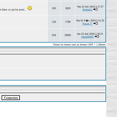
Ven 25 Oct 2019 à 17:37
183
3635
 faire ce qu'on peut...
RaphaGn
Ven 01 F�v 2019 à 11:35
129
1780
Pascal 77
Jeu 23 Juil 2026 à 20:51
918
29992
JulienM993
Toutes les heures sont au format GMT + 2 Heures