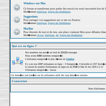
Windows sur Mac
Ce forum se transforme pour parler des soucis (ou non) rencontrés lors de 
Mod�rateurs
blackjmac
,
Equipe des Modérateurs
Suggestions
Pour partager vos suggestions sur ce site ou d'autres.
Mod�rateurs
blackjmac
,
Equipe des Modérateurs
MacBar
Pour discuter de tout et de rien, une place vraiment libre pour débattre (dan
Mod�rateurs
ch-vox
,
blackjmac
,
ale
,
Equipe des Modérateurs
Qui est en ligne ?
Nos membres ont post� un total de
221225
messages
Nous avons
6368
membres enregistr�s
L'utilisateur enregistr� le plus r�cent est
Sterling
Il y a en tout
2337
utilisateurs en ligne :: 0 Enregistr�, 0 Invisible et 2337 Invit
Le record du nombre d'utilisateurs en ligne est de
3728
le Mer 01 Avr 2026 à 2:12
Utilisateurs enregistr�s : Aucun
Ces donn�es sont bas�es sur les utilisateurs actifs des cinq derni�res minutes
Connexion
Nom d'utilisateur