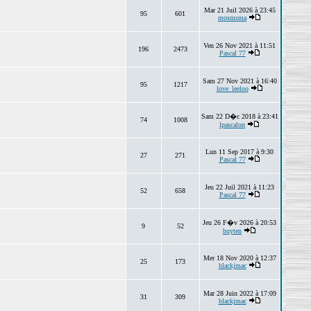
Mar 21 Juil 2026 à 23:45
95
601
mosmsma
Ven 26 Nov 2021 à 11:51
196
2473
Pascal 77
Sam 27 Nov 2021 à 16:40
95
1217
love_leeloo
Sam 22 D�c 2018 à 23:41
74
1008
lpascalon
Lun 11 Sep 2017 à 9:30
27
271
Pascal 77
Jeu 22 Juil 2021 à 11:23
52
658
Pascal 77
Jeu 26 F�v 2026 à 20:53
9
52
buyten
Mer 18 Nov 2020 à 12:37
25
173
blackjmac
Mar 28 Juin 2022 à 17:09
31
309
blackjmac