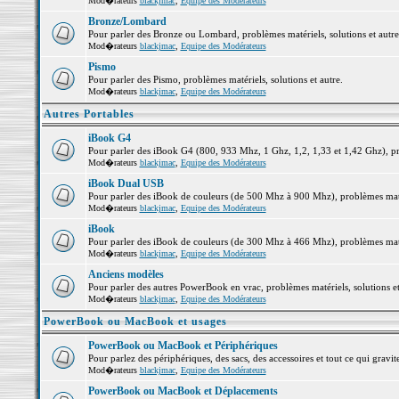
Mod�rateurs
blackjmac
,
Equipe des Modérateurs
Bronze/Lombard
Pour parler des Bronze ou Lombard, problèmes matériels, solutions et autre
Mod�rateurs
blackjmac
,
Equipe des Modérateurs
Pismo
Pour parler des Pismo, problèmes matériels, solutions et autre.
Mod�rateurs
blackjmac
,
Equipe des Modérateurs
Autres Portables
iBook G4
Pour parler des iBook G4 (800, 933 Mhz, 1 Ghz, 1,2, 1,33 et 1,42 Ghz), pro
Mod�rateurs
blackjmac
,
Equipe des Modérateurs
iBook Dual USB
Pour parler des iBook de couleurs (de 500 Mhz à 900 Mhz), problèmes matéri
Mod�rateurs
blackjmac
,
Equipe des Modérateurs
iBook
Pour parler des iBook de couleurs (de 300 Mhz à 466 Mhz), problèmes matéri
Mod�rateurs
blackjmac
,
Equipe des Modérateurs
Anciens modèles
Pour parler des autres PowerBook en vrac, problèmes matériels, solutions et
Mod�rateurs
blackjmac
,
Equipe des Modérateurs
PowerBook ou MacBook et usages
PowerBook ou MacBook et Périphériques
Pour parlez des périphériques, des sacs, des accessoires et tout ce qui gr
Mod�rateurs
blackjmac
,
Equipe des Modérateurs
PowerBook ou MacBook et Déplacements