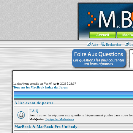
MacBook-fr.com : 100% Apple... 100% nom
Aller au contenu
-
Aller au menu 
Menu général
Accueil
MacB
Aide
Rechercher
Li
La date/heure actuelle est Ven 07 Ao� 2026 à 23:37
Tout sur les MacBook Index du Forum
A lire avant de poster
F.A.Q.
Pour trouver les réponses aux questions fréquemment posées dans notre fo
Mod�rateur
Equipe des Modérateurs
MacBook & MacBook Pro Unibody