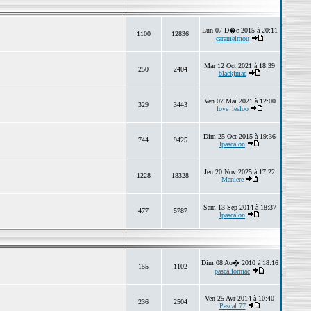
Lun 07 D�c 2015 à 20:11
1100
12836
caramelmou
Mar 12 Oct 2021 à 18:39
250
2404
blackjmac
Ven 07 Mai 2021 à 12:00
329
3443
love_leeloo
Dim 25 Oct 2015 à 19:36
744
9425
lpascalon
Jeu 20 Nov 2025 à 17:22
1228
18328
Maniere
Sam 13 Sep 2014 à 18:37
477
5787
lpascalon
Dim 08 Ao� 2010 à 18:16
155
1102
pascalformac
Ven 25 Avr 2014 à 10:40
236
2504
Pascal 77