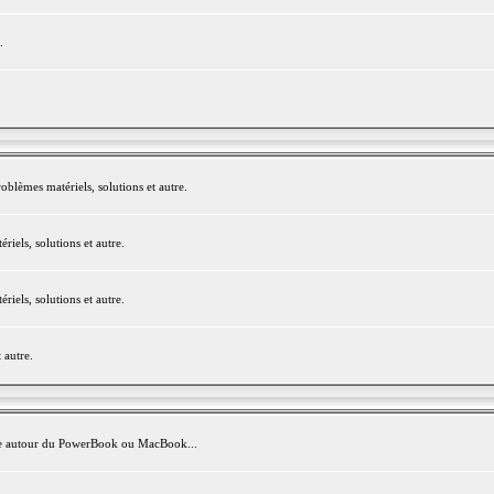
.
blèmes matériels, solutions et autre.
els, solutions et autre.
els, solutions et autre.
 autre.
avite autour du PowerBook ou MacBook...