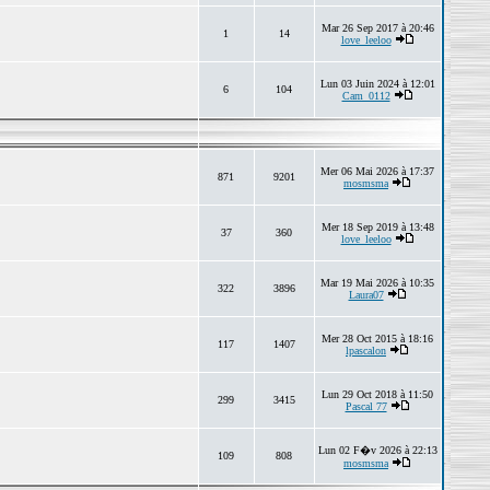
Mar 26 Sep 2017 à 20:46
1
14
love_leeloo
Lun 03 Juin 2024 à 12:01
6
104
Cam_0112
Mer 06 Mai 2026 à 17:37
871
9201
mosmsma
Mer 18 Sep 2019 à 13:48
37
360
love_leeloo
Mar 19 Mai 2026 à 10:35
322
3896
Laura07
Mer 28 Oct 2015 à 18:16
117
1407
lpascalon
Lun 29 Oct 2018 à 11:50
299
3415
Pascal 77
Lun 02 F�v 2026 à 22:13
109
808
mosmsma