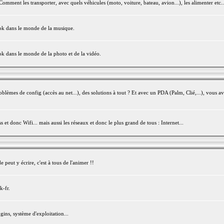
mment les transporter, avec quels véhicules (moto, voiture, bateau, avion...), les alimenter etc..
ook dans le monde de la musique.
ok dans le monde de la photo et de la vidéo.
èmes de config (accès au net...), des solutions à tout ? Et avec un PDA (Palm, Clié,...), vous av
et donc Wifi... mais aussi les réseaux et donc le plus grand de tous : Internet...
peut y écrire, c'est à tous de l'animer !!
k-fr.
gins, système d'exploitation...