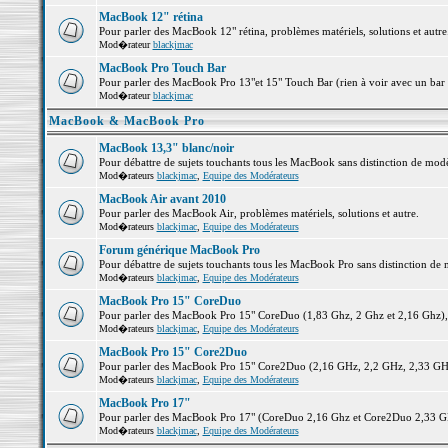
MacBook 12" rétina
Pour parler des MacBook 12" rétina, problèmes matériels, solutions et autre.
Mod�rateur
blackjmac
MacBook Pro Touch Bar
Pour parler des MacBook Pro 13"et 15" Touch Bar (rien à voir avec un bar ;-
Mod�rateur
blackjmac
MacBook & MacBook Pro
MacBook 13,3" blanc/noir
Pour débattre de sujets touchants tous les MacBook sans distinction de 
Mod�rateurs
blackjmac
,
Equipe des Modérateurs
MacBook Air avant 2010
Pour parler des MacBook Air, problèmes matériels, solutions et autre.
Mod�rateurs
blackjmac
,
Equipe des Modérateurs
Forum générique MacBook Pro
Pour débattre de sujets touchants tous les MacBook Pro sans distinction de 
Mod�rateurs
blackjmac
,
Equipe des Modérateurs
MacBook Pro 15" CoreDuo
Pour parler des MacBook Pro 15" CoreDuo (1,83 Ghz, 2 Ghz et 2,16 Ghz), pr
Mod�rateurs
blackjmac
,
Equipe des Modérateurs
MacBook Pro 15" Core2Duo
Pour parler des MacBook Pro 15" Core2Duo (2,16 GHz, 2,2 GHz, 2,33 GHz, 
Mod�rateurs
blackjmac
,
Equipe des Modérateurs
MacBook Pro 17"
Pour parler des MacBook Pro 17" (CoreDuo 2,16 Ghz et Core2Duo 2,33 GHz 
Mod�rateurs
blackjmac
,
Equipe des Modérateurs