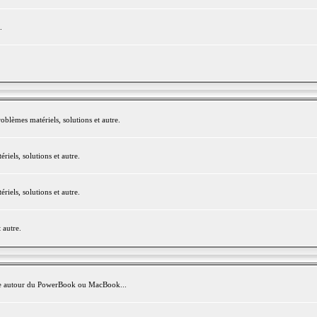
.
blèmes matériels, solutions et autre.
els, solutions et autre.
els, solutions et autre.
 autre.
avite autour du PowerBook ou MacBook...