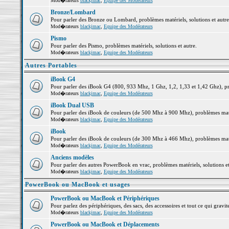
Mod�rateurs
blackjmac
,
Equipe des Modérateurs
Bronze/Lombard
Pour parler des Bronze ou Lombard, problèmes matériels, solutions et autre
Mod�rateurs
blackjmac
,
Equipe des Modérateurs
Pismo
Pour parler des Pismo, problèmes matériels, solutions et autre.
Mod�rateurs
blackjmac
,
Equipe des Modérateurs
Autres Portables
iBook G4
Pour parler des iBook G4 (800, 933 Mhz, 1 Ghz, 1,2, 1,33 et 1,42 Ghz), pro
Mod�rateurs
blackjmac
,
Equipe des Modérateurs
iBook Dual USB
Pour parler des iBook de couleurs (de 500 Mhz à 900 Mhz), problèmes matéri
Mod�rateurs
blackjmac
,
Equipe des Modérateurs
iBook
Pour parler des iBook de couleurs (de 300 Mhz à 466 Mhz), problèmes matéri
Mod�rateurs
blackjmac
,
Equipe des Modérateurs
Anciens modèles
Pour parler des autres PowerBook en vrac, problèmes matériels, solutions et
Mod�rateurs
blackjmac
,
Equipe des Modérateurs
PowerBook ou MacBook et usages
PowerBook ou MacBook et Périphériques
Pour parlez des périphériques, des sacs, des accessoires et tout ce qui gr
Mod�rateurs
blackjmac
,
Equipe des Modérateurs
PowerBook ou MacBook et Déplacements