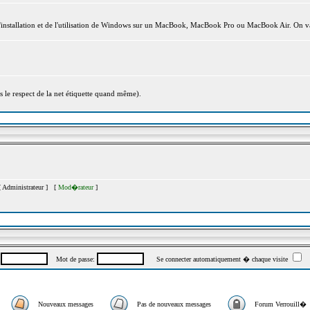
l'installation et de l'utilisation de Windows sur un MacBook, MacBook Pro ou MacBook Air. On va
s le respect de la net étiquette quand même).
[
Administrateur
] [
Mod�rateur
]
:
Mot de passe:
Se connecter automatiquement � chaque visite
Nouveaux messages
Pas de nouveaux messages
Forum Verrouill�