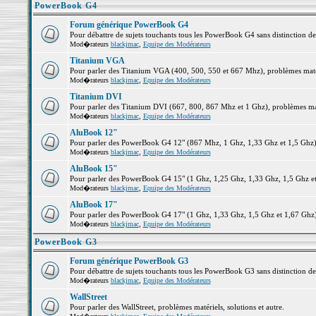
PowerBook G4
Forum générique PowerBook G4
Pour débattre de sujets touchants tous les PowerBook G4 sans distinction d
Mod�rateurs
blackjmac
,
Equipe des Modérateurs
Titanium VGA
Pour parler des Titanium VGA (400, 500, 550 et 667 Mhz), problèmes matéri
Mod�rateurs
blackjmac
,
Equipe des Modérateurs
Titanium DVI
Pour parler des Titanium DVI (667, 800, 867 Mhz et 1 Ghz), problèmes matér
Mod�rateurs
blackjmac
,
Equipe des Modérateurs
AluBook 12"
Pour parler des PowerBook G4 12" (867 Mhz, 1 Ghz, 1,33 Ghz et 1,5 Ghz), p
Mod�rateurs
blackjmac
,
Equipe des Modérateurs
AluBook 15"
Pour parler des PowerBook G4 15" (1 Ghz, 1,25 Ghz, 1,33 Ghz, 1,5 Ghz et 1
Mod�rateurs
blackjmac
,
Equipe des Modérateurs
AluBook 17"
Pour parler des PowerBook G4 17" (1 Ghz, 1,33 Ghz, 1,5 Ghz et 1,67 Ghz), 
Mod�rateurs
blackjmac
,
Equipe des Modérateurs
PowerBook G3
Forum générique PowerBook G3
Pour débattre de sujets touchants tous les PowerBook G3 sans distinction d
Mod�rateurs
blackjmac
,
Equipe des Modérateurs
WallStreet
Pour parler des WallStreet, problèmes matériels, solutions et autre.