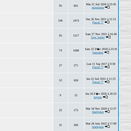
Mar 21 Juil 2026 à 23:45
95
601
mosmsma
Ven 26 Nov 2021 à 11:51
196
2473
Pascal 77
Sam 27 Nov 2021 à 16:40
95
1217
love_leeloo
Sam 22 D�c 2018 à 23:41
74
1008
lpascalon
Lun 11 Sep 2017 à 9:30
27
271
Pascal 77
Jeu 22 Juil 2021 à 11:23
52
658
Pascal 77
Jeu 26 F�v 2026 à 20:53
9
52
buyten
Mer 18 Nov 2020 à 12:37
25
173
blackjmac
Mar 28 Juin 2022 à 17:09
31
309
blackjmac