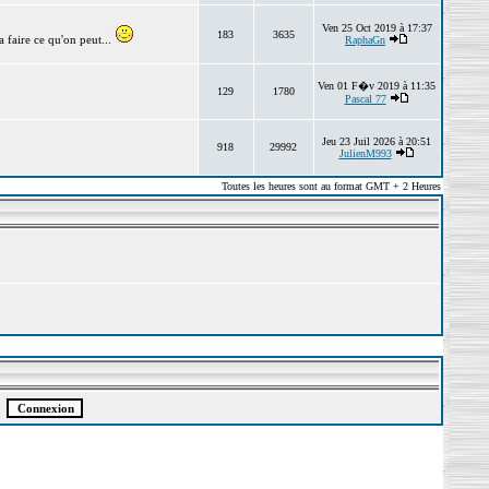
Ven 25 Oct 2019 à 17:37
183
3635
 faire ce qu'on peut...
RaphaGn
Ven 01 F�v 2019 à 11:35
129
1780
Pascal 77
Jeu 23 Juil 2026 à 20:51
918
29992
JulienM993
Toutes les heures sont au format GMT + 2 Heures