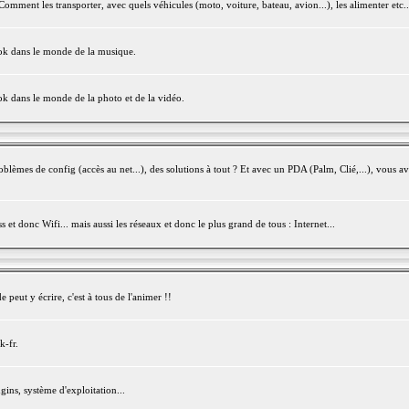
mment les transporter, avec quels véhicules (moto, voiture, bateau, avion...), les alimenter etc..
ook dans le monde de la musique.
ok dans le monde de la photo et de la vidéo.
èmes de config (accès au net...), des solutions à tout ? Et avec un PDA (Palm, Clié,...), vous av
et donc Wifi... mais aussi les réseaux et donc le plus grand de tous : Internet...
peut y écrire, c'est à tous de l'animer !!
k-fr.
gins, système d'exploitation...