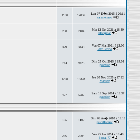
Lun 07 D�c 2015 à 20:11
1100
12836
caramelmou
Mar 12 Oct 2021 à 18:39
250
2404
blackjmac
Ven 07 Mai 2021 à 12:00
329
3443
love_leeloo
Dim 25 Oct 2015 à 19:36
744
9425
lpascalon
Jeu 20 Nov 2025 à 17:22
1228
18328
Maniere
Sam 13 Sep 2014 à 18:37
477
5787
lpascalon
Dim 08 Ao� 2010 à 18:16
155
1102
pascalformac
Ven 25 Avr 2014 à 10:40
236
2504
Pascal 77