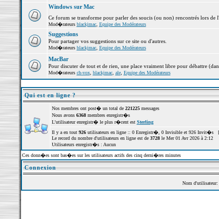
Windows sur Mac
Ce forum se transforme pour parler des soucis (ou non) rencontrés lors de 
Mod�rateurs
blackjmac
,
Equipe des Modérateurs
Suggestions
Pour partager vos suggestions sur ce site ou d'autres.
Mod�rateurs
blackjmac
,
Equipe des Modérateurs
MacBar
Pour discuter de tout et de rien, une place vraiment libre pour débattre (dan
Mod�rateurs
ch-vox
,
blackjmac
,
ale
,
Equipe des Modérateurs
Qui est en ligne ?
Nos membres ont post� un total de
221225
messages
Nous avons
6368
membres enregistr�s
L'utilisateur enregistr� le plus r�cent est
Sterling
Il y a en tout
926
utilisateurs en ligne :: 0 Enregistr�, 0 Invisible et 926 Invit�s 
Le record du nombre d'utilisateurs en ligne est de
3728
le Mer 01 Avr 2026 à 2:12
Utilisateurs enregistr�s : Aucun
Ces donn�es sont bas�es sur les utilisateurs actifs des cinq derni�res minutes
Connexion
Nom d'utilisateur