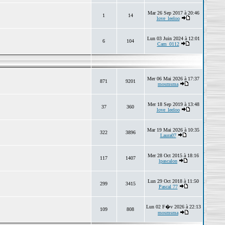
Mar 26 Sep 2017 à 20:46
1
14
love_leeloo
Lun 03 Juin 2024 à 12:01
6
104
Cam_0112
Mer 06 Mai 2026 à 17:37
871
9201
mosmsma
Mer 18 Sep 2019 à 13:48
37
360
love_leeloo
Mar 19 Mai 2026 à 10:35
322
3896
Laura07
Mer 28 Oct 2015 à 18:16
117
1407
lpascalon
Lun 29 Oct 2018 à 11:50
299
3415
Pascal 77
Lun 02 F�v 2026 à 22:13
109
808
mosmsma