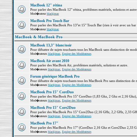
MacBook 12" rétina
Pour parler des MacBook 12" rétina, problèmes matériels, solutions et autre.
Mod�rateur
blackjmac
MacBook Pro Touch Bar
Pour parler des MacBook Pro 13"et 15" Touch Bar (rien à voir avec un bar ;-
Mod�rateur
blackjmac
MacBook & MacBook Pro
MacBook 13,3" blanc/noir
Pour débattre de sujets touchants tous les MacBook sans distinction de 
Mod�rateurs
blackjmac
,
Equipe des Modérateurs
MacBook Air avant 2010
Pour parler des MacBook Air, problèmes matériels, solutions et autre.
Mod�rateurs
blackjmac
,
Equipe des Modérateurs
Forum générique MacBook Pro
Pour débattre de sujets touchants tous les MacBook Pro sans distinction de 
Mod�rateurs
blackjmac
,
Equipe des Modérateurs
MacBook Pro 15" CoreDuo
Pour parler des MacBook Pro 15" CoreDuo (1,83 Ghz, 2 Ghz et 2,16 Ghz), pr
Mod�rateurs
blackjmac
,
Equipe des Modérateurs
MacBook Pro 15" Core2Duo
Pour parler des MacBook Pro 15" Core2Duo (2,16 GHz, 2,2 GHz, 2,33 GHz, 
Mod�rateurs
blackjmac
,
Equipe des Modérateurs
MacBook Pro 17"
Pour parler des MacBook Pro 17" (CoreDuo 2,16 Ghz et Core2Duo 2,33 GHz 
Mod�rateurs
blackjmac
,
Equipe des Modérateurs