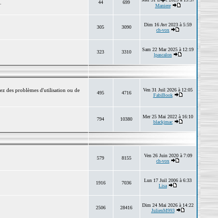
.
44
699
Maniere
Dim 16 Avr 2023 à 5:59
305
3090
ch-vox
Sam 22 Mar 2025 à 12:19
323
3310
lpascalon
ez des problèmes d'utilisation ou de
Ven 31 Juil 2026 à 12:05
495
4716
FabiBook
Mer 25 Mai 2022 à 16:10
794
10380
blackjmac
Ven 26 Juin 2020 à 7:09
579
8155
ch-vox
Lun 17 Juil 2006 à 6:33
1916
7036
Lisa
Dim 24 Mai 2026 à 14:22
2506
28416
JulienM993