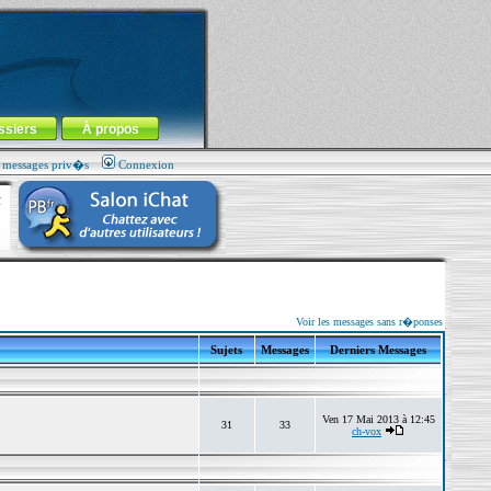
ssiers
À propos
s messages priv�s
Connexion
Voir les messages sans r�ponses
Sujets
Messages
Derniers Messages
Ven 17 Mai 2013 à 12:45
31
33
ch-vox