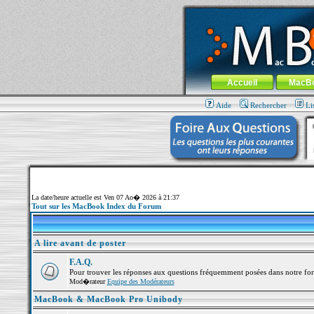
MacBook-fr.com : 100% Apple... 100% nom
Aller au contenu
-
Aller au menu 
Menu général
Accueil
MacB
Aide
Rechercher
Li
La date/heure actuelle est Ven 07 Ao� 2026 à 21:37
Tout sur les MacBook Index du Forum
A lire avant de poster
F.A.Q.
Pour trouver les réponses aux questions fréquemment posées dans notre fo
Mod�rateur
Equipe des Modérateurs
MacBook & MacBook Pro Unibody