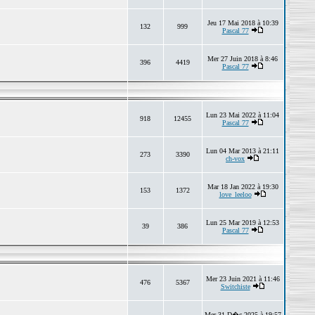
Jeu 17 Mai 2018 à 10:39
132
999
Pascal 77
Mer 27 Juin 2018 à 8:46
396
4419
Pascal 77
Lun 23 Mai 2022 à 11:04
918
12455
Pascal 77
Lun 04 Mar 2013 à 21:11
273
3390
ch-vox
Mar 18 Jan 2022 à 19:30
153
1372
love_leeloo
Lun 25 Mar 2019 à 12:53
39
386
Pascal 77
Mer 23 Juin 2021 à 11:46
476
5367
Switchiste
Mer 31 D�c 2025 à 19:57