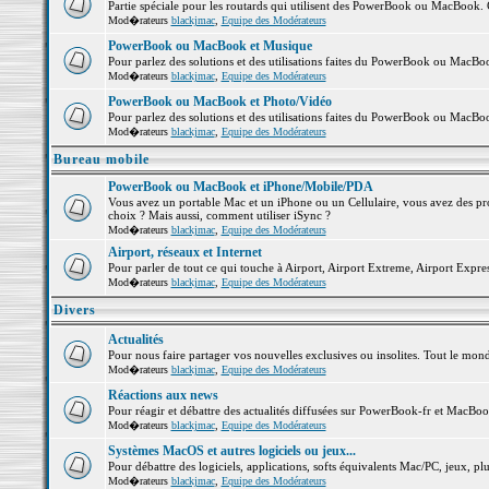
Partie spéciale pour les routards qui utilisent des PowerBook ou MacBook. Co
Mod�rateurs
blackjmac
,
Equipe des Modérateurs
PowerBook ou MacBook et Musique
Pour parlez des solutions et des utilisations faites du PowerBook ou MacB
Mod�rateurs
blackjmac
,
Equipe des Modérateurs
PowerBook ou MacBook et Photo/Vidéo
Pour parlez des solutions et des utilisations faites du PowerBook ou MacBo
Mod�rateurs
blackjmac
,
Equipe des Modérateurs
Bureau mobile
PowerBook ou MacBook et iPhone/Mobile/PDA
Vous avez un portable Mac et un iPhone ou un Cellulaire, vous avez des probl
choix ? Mais aussi, comment utiliser iSync ?
Mod�rateurs
blackjmac
,
Equipe des Modérateurs
Airport, réseaux et Internet
Pour parler de tout ce qui touche à Airport, Airport Extreme, Airport Express 
Mod�rateurs
blackjmac
,
Equipe des Modérateurs
Divers
Actualités
Pour nous faire partager vos nouvelles exclusives ou insolites. Tout le monde 
Mod�rateurs
blackjmac
,
Equipe des Modérateurs
Réactions aux news
Pour réagir et débattre des actualités diffusées sur PowerBook-fr et MacBoo
Mod�rateurs
blackjmac
,
Equipe des Modérateurs
Systèmes MacOS et autres logiciels ou jeux...
Pour débattre des logiciels, applications, softs équivalents Mac/PC, jeux, plu
Mod�rateurs
blackjmac
,
Equipe des Modérateurs