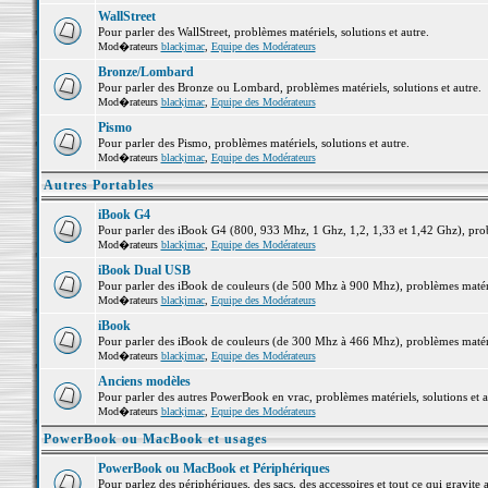
WallStreet
Pour parler des WallStreet, problèmes matériels, solutions et autre.
Mod�rateurs
blackjmac
,
Equipe des Modérateurs
Bronze/Lombard
Pour parler des Bronze ou Lombard, problèmes matériels, solutions et autre.
Mod�rateurs
blackjmac
,
Equipe des Modérateurs
Pismo
Pour parler des Pismo, problèmes matériels, solutions et autre.
Mod�rateurs
blackjmac
,
Equipe des Modérateurs
Autres Portables
iBook G4
Pour parler des iBook G4 (800, 933 Mhz, 1 Ghz, 1,2, 1,33 et 1,42 Ghz), probl
Mod�rateurs
blackjmac
,
Equipe des Modérateurs
iBook Dual USB
Pour parler des iBook de couleurs (de 500 Mhz à 900 Mhz), problèmes matériel
Mod�rateurs
blackjmac
,
Equipe des Modérateurs
iBook
Pour parler des iBook de couleurs (de 300 Mhz à 466 Mhz), problèmes matériel
Mod�rateurs
blackjmac
,
Equipe des Modérateurs
Anciens modèles
Pour parler des autres PowerBook en vrac, problèmes matériels, solutions et a
Mod�rateurs
blackjmac
,
Equipe des Modérateurs
PowerBook ou MacBook et usages
PowerBook ou MacBook et Périphériques
Pour parlez des périphériques, des sacs, des accessoires et tout ce qui grav