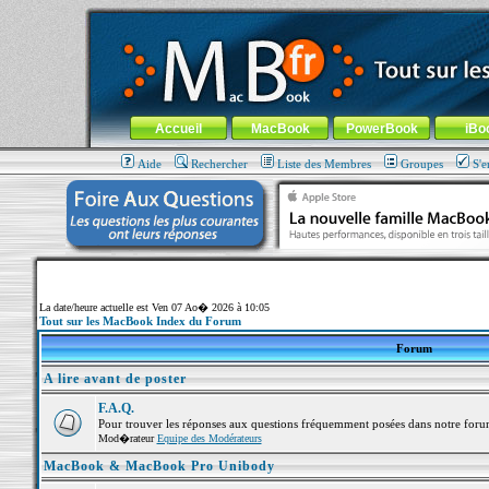
MacBook-fr.com : 100% Apple... 100% nomade !
Aller au contenu
-
Aller au menu général
-
Aller au menu de la
Menu général
Accueil
MacBook
PowerBook
iBo
Aide
Rechercher
Liste des Membres
Groupes
S'e
La date/heure actuelle est Ven 07 Ao� 2026 à 10:05
Tout sur les MacBook Index du Forum
Forum
A lire avant de poster
F.A.Q.
Pour trouver les réponses aux questions fréquemment posées dans notre foru
Mod�rateur
Equipe des Modérateurs
MacBook & MacBook Pro Unibody