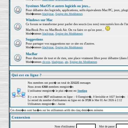
Systèmes MacOS et autres logiciels ou jeux...
Pour débattre des logiciels, applications, softs équivalents Mac/PC, jeux, plugi
Mod�rateurs
blackjmac
,
Equipe des Modérateurs
Windows sur Mac
Ce forum se transforme pour parler des soucis (ou non) rencontrés lors de l'i
MacBook Pro ou MacBook Air. On va faire ce qu'on peut...
Mod�rateurs
blackjmac
,
Equipe des Modérateurs
Suggestions
Pour partager vos suggestions sur ce site ou d'autres.
Mod�rateurs
blackjmac
,
Equipe des Modérateurs
MacBar
Pour discuter de tout et de rien, une place vraiment libre pour débattre (dans 
Mod�rateurs
ch-vox
,
blackjmac
,
ale
,
Equipe des Modérateurs
Qui est en ligne ?
Nos membres ont post� un total de
221225
messages
Nous avons
6368
membres enregistr�s
L'utilisateur enregistr� le plus r�cent est
Sterling
Il y a en tout
1027
utilisateurs en ligne :: 0 Enregistr�, 0 Invisible et 1027 Invit�s 
Le record du nombre d'utilisateurs en ligne est de
3728
le Mer 01 Avr 2026 à 2:12
Utilisateurs enregistr�s : Aucun
Ces donn�es sont bas�es sur les utilisateurs actifs des cinq derni�res minutes
Connexion
Nom d'utilisateur:
Mot de passe: