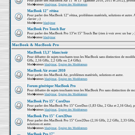
Pour parler des MacBook Air 11" et 13" (gamme 2010, 2011 et 2012), problème
Mod�rateurs
blackjmac
,
Equipe des Modérateurs
MacBook 12" rétina
Pour parler des MacBook 12" rétina, problèmes matériels, solutions et autre. 
clavier ;-)
Mod�rateur
blackjmac
MacBook Pro Touch Bar
Pour parler des MacBook Pro 13"et 15" Touch Bar (rien à voir avec un bar ;-) 
Mod�rateur
blackjmac
MacBook & MacBook Pro
MacBook 13,3" blanc/noir
Pour débattre de sujets touchants tous les MacBook sans distinction de mo
GHz, 2,16 GHz, 2,2 GHz ou 2,4 GHz).
Mod�rateurs
blackjmac
,
Equipe des Modérateurs
MacBook Air avant 2010
Pour parler des MacBook Air, problèmes matériels, solutions et autre.
Mod�rateurs
blackjmac
,
Equipe des Modérateurs
Forum générique MacBook Pro
Pour débattre de sujets touchants tous les MacBook Pro sans distinction de mo
Mod�rateurs
blackjmac
,
Equipe des Modérateurs
MacBook Pro 15" CoreDuo
Pour parler des MacBook Pro 15" CoreDuo (1,83 Ghz, 2 Ghz et 2,16 Ghz), pro
Mod�rateurs
blackjmac
,
Equipe des Modérateurs
MacBook Pro 15" Core2Duo
Pour parler des MacBook Pro 15" Core2Duo (2,16 GHz, 2,2 GHz, 2,33 GHz, 
solutions et autre.
Mod�rateurs
blackjmac
,
Equipe des Modérateurs
MacBook Pro 17"