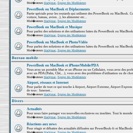
Mod�rateurs
blackjmac
,
Equipe des Modérateurs
PowerBook ou MacBook et Déplacements
Partie spéciale pour les routards qui utilisent des PowerBook ou MacBook. Co
voiture, bateau, avion...), les alimenter etc...
Mod�rateurs
blackjmac
,
Equipe des Modérateurs
PowerBook ou MacBook et Musique
Pour parlez des solutions et des utilisations faites du PowerBook ou MacBoo
Mod�rateurs
blackjmac
,
Equipe des Modérateurs
PowerBook ou MacBook et Photo/Vidéo
Pour parlez des solutions et des utilisations faites du PowerBook ou MacBook
Mod�rateurs
blackjmac
,
Equipe des Modérateurs
Bureau mobile
PowerBook ou MacBook et iPhone/Mobile/PDA
Vous avez un portable Mac et un iPhone ou un Cellulaire, vous avez des problè
avec un PDA (Palm, Clié,...), vous avez des problèmes d'utilisation ou de cho
Mod�rateurs
blackjmac
,
Equipe des Modérateurs
Airport, réseaux et Internet
Pour parler de tout ce qui touche à Airport, Airport Extreme, Airport Express e
de tous : Internet...
Mod�rateurs
blackjmac
,
Equipe des Modérateurs
Divers
Actualités
Pour nous faire partager vos nouvelles exclusives ou insolites. Tout le monde pe
Mod�rateurs
blackjmac
,
Equipe des Modérateurs
Réactions aux news
Pour réagir et débattre des actualités diffusées sur PowerBook-fr et MacBook-
Mod�rateurs
blackjmac
,
Equipe des Modérateurs