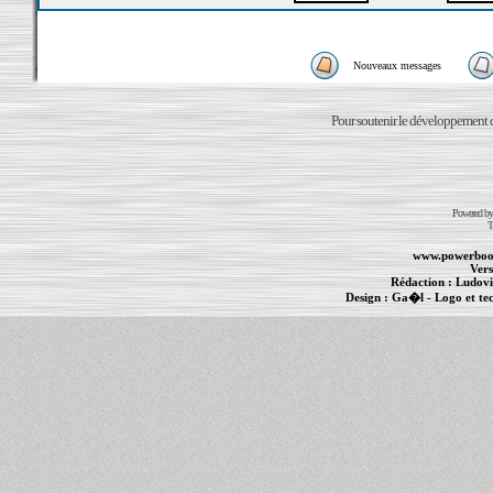
Nouveaux messages
Pour soutenir le développement du
Powered b
T
www.powerboo
Vers
Rédaction :
Ludovi
Design :
Ga�l
- Logo et te
Informations :
PowerBook
-
MacBook Pro
-
i