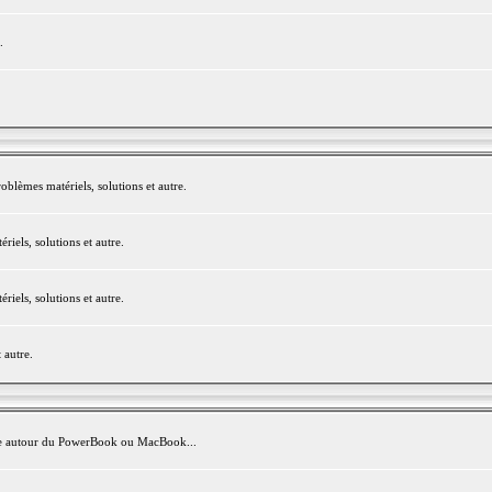
.
blèmes matériels, solutions et autre.
els, solutions et autre.
els, solutions et autre.
 autre.
avite autour du PowerBook ou MacBook...