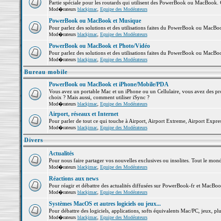
Partie spéciale pour les routards qui utilisent des PowerBook ou MacBook. Co
Mod�rateurs
blackjmac
,
Equipe des Modérateurs
PowerBook ou MacBook et Musique
Pour parlez des solutions et des utilisations faites du PowerBook ou MacB
Mod�rateurs
blackjmac
,
Equipe des Modérateurs
PowerBook ou MacBook et Photo/Vidéo
Pour parlez des solutions et des utilisations faites du PowerBook ou MacBo
Mod�rateurs
blackjmac
,
Equipe des Modérateurs
Bureau mobile
PowerBook ou MacBook et iPhone/Mobile/PDA
Vous avez un portable Mac et un iPhone ou un Cellulaire, vous avez des probl
choix ? Mais aussi, comment utiliser iSync ?
Mod�rateurs
blackjmac
,
Equipe des Modérateurs
Airport, réseaux et Internet
Pour parler de tout ce qui touche à Airport, Airport Extreme, Airport Express 
Mod�rateurs
blackjmac
,
Equipe des Modérateurs
Divers
Actualités
Pour nous faire partager vos nouvelles exclusives ou insolites. Tout le monde 
Mod�rateurs
blackjmac
,
Equipe des Modérateurs
Réactions aux news
Pour réagir et débattre des actualités diffusées sur PowerBook-fr et MacBoo
Mod�rateurs
blackjmac
,
Equipe des Modérateurs
Systèmes MacOS et autres logiciels ou jeux...
Pour débattre des logiciels, applications, softs équivalents Mac/PC, jeux, plu
Mod�rateurs
blackjmac
,
Equipe des Modérateurs