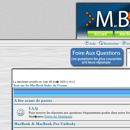
MacBook-fr.com : 100% Apple... 100% nom
Aller au contenu
-
Aller au menu 
Menu général
Accueil
MacB
Aide
Rechercher
Li
La date/heure actuelle est Sam 08 Ao� 2026 à 16:11
Tout sur les MacBook Index du Forum
A lire avant de poster
F.A.Q.
Pour trouver les réponses aux questions fréquemment posées dans notre fo
Mod�rateur
Equipe des Modérateurs
MacBook & MacBook Pro Unibody