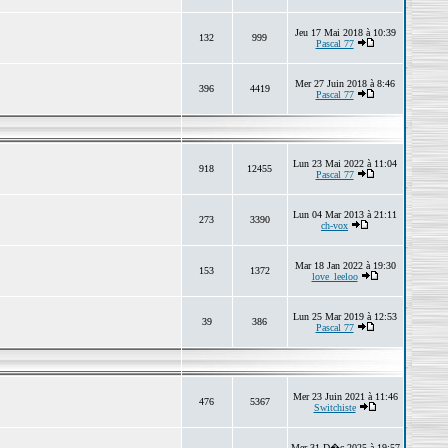
Jeu 17 Mai 2018 à 10:39
132
999
Pascal 77
Mer 27 Juin 2018 à 8:46
396
4419
Pascal 77
Lun 23 Mai 2022 à 11:04
918
12455
Pascal 77
Lun 04 Mar 2013 à 21:11
273
3390
ch-vox
Mar 18 Jan 2022 à 19:30
153
1372
love_leeloo
Lun 25 Mar 2019 à 12:53
39
386
Pascal 77
Mer 23 Juin 2021 à 11:46
476
5367
Switchiste
Mer 31 D�c 2025 à 19:57