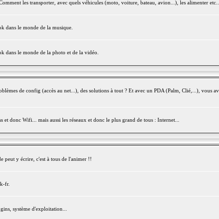
mment les transporter, avec quels véhicules (moto, voiture, bateau, avion...), les alimenter etc..
ook dans le monde de la musique.
ok dans le monde de la photo et de la vidéo.
èmes de config (accès au net...), des solutions à tout ? Et avec un PDA (Palm, Clié,...), vous av
et donc Wifi... mais aussi les réseaux et donc le plus grand de tous : Internet...
peut y écrire, c'est à tous de l'animer !!
k-fr.
gins, système d'exploitation...