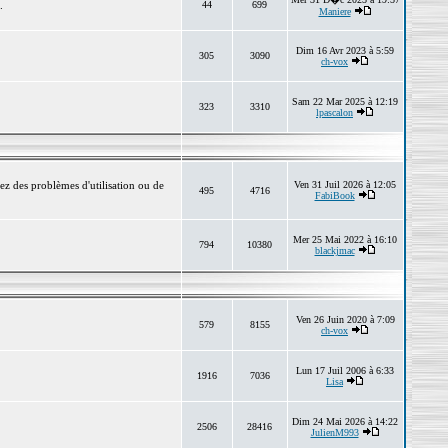
.
44
699
Maniere
Dim 16 Avr 2023 à 5:59
305
3090
ch-vox
Sam 22 Mar 2025 à 12:19
323
3310
lpascalon
ez des problèmes d'utilisation ou de
Ven 31 Juil 2026 à 12:05
495
4716
FabiBook
Mer 25 Mai 2022 à 16:10
794
10380
blackjmac
Ven 26 Juin 2020 à 7:09
579
8155
ch-vox
Lun 17 Juil 2006 à 6:33
1916
7036
Lisa
Dim 24 Mai 2026 à 14:22
2506
28416
JulienM993