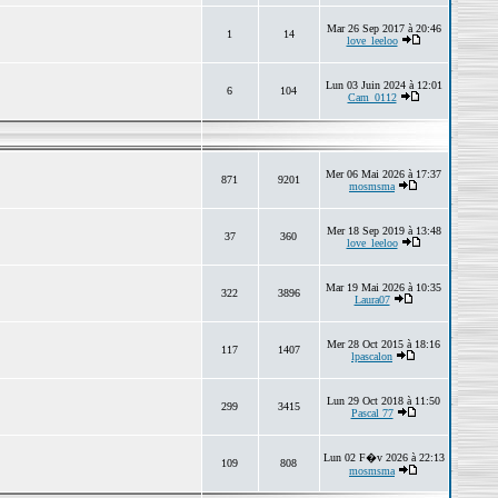
Mar 26 Sep 2017 à 20:46
1
14
love_leeloo
Lun 03 Juin 2024 à 12:01
6
104
Cam_0112
Mer 06 Mai 2026 à 17:37
871
9201
mosmsma
Mer 18 Sep 2019 à 13:48
37
360
love_leeloo
Mar 19 Mai 2026 à 10:35
322
3896
Laura07
Mer 28 Oct 2015 à 18:16
117
1407
lpascalon
Lun 29 Oct 2018 à 11:50
299
3415
Pascal 77
Lun 02 F�v 2026 à 22:13
109
808
mosmsma