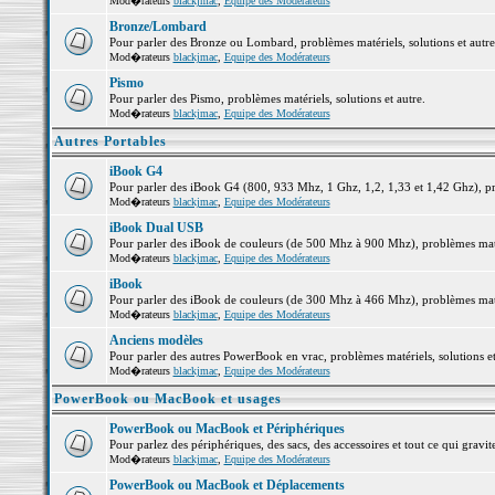
Mod�rateurs
blackjmac
,
Equipe des Modérateurs
Bronze/Lombard
Pour parler des Bronze ou Lombard, problèmes matériels, solutions et autre
Mod�rateurs
blackjmac
,
Equipe des Modérateurs
Pismo
Pour parler des Pismo, problèmes matériels, solutions et autre.
Mod�rateurs
blackjmac
,
Equipe des Modérateurs
Autres Portables
iBook G4
Pour parler des iBook G4 (800, 933 Mhz, 1 Ghz, 1,2, 1,33 et 1,42 Ghz), pro
Mod�rateurs
blackjmac
,
Equipe des Modérateurs
iBook Dual USB
Pour parler des iBook de couleurs (de 500 Mhz à 900 Mhz), problèmes matéri
Mod�rateurs
blackjmac
,
Equipe des Modérateurs
iBook
Pour parler des iBook de couleurs (de 300 Mhz à 466 Mhz), problèmes matéri
Mod�rateurs
blackjmac
,
Equipe des Modérateurs
Anciens modèles
Pour parler des autres PowerBook en vrac, problèmes matériels, solutions et
Mod�rateurs
blackjmac
,
Equipe des Modérateurs
PowerBook ou MacBook et usages
PowerBook ou MacBook et Périphériques
Pour parlez des périphériques, des sacs, des accessoires et tout ce qui gr
Mod�rateurs
blackjmac
,
Equipe des Modérateurs
PowerBook ou MacBook et Déplacements