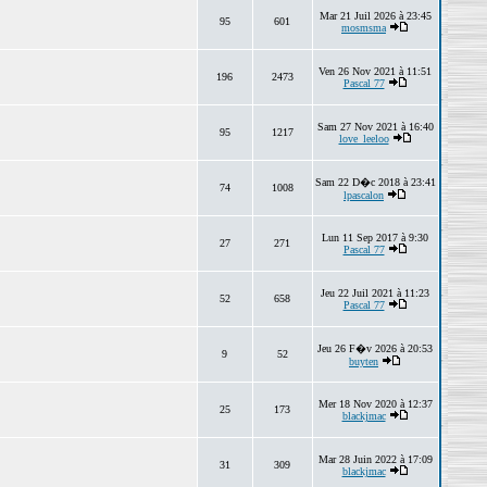
Mar 21 Juil 2026 à 23:45
95
601
mosmsma
Ven 26 Nov 2021 à 11:51
196
2473
Pascal 77
Sam 27 Nov 2021 à 16:40
95
1217
love_leeloo
Sam 22 D�c 2018 à 23:41
74
1008
lpascalon
Lun 11 Sep 2017 à 9:30
27
271
Pascal 77
Jeu 22 Juil 2021 à 11:23
52
658
Pascal 77
Jeu 26 F�v 2026 à 20:53
9
52
buyten
Mer 18 Nov 2020 à 12:37
25
173
blackjmac
Mar 28 Juin 2022 à 17:09
31
309
blackjmac