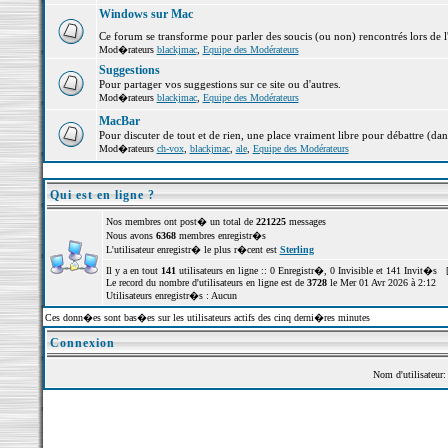
Windows sur Mac
Ce forum se transforme pour parler des soucis (ou non) rencontrés lors de 
Mod�rateurs
blackjmac
,
Equipe des Modérateurs
Suggestions
Pour partager vos suggestions sur ce site ou d'autres.
Mod�rateurs
blackjmac
,
Equipe des Modérateurs
MacBar
Pour discuter de tout et de rien, une place vraiment libre pour débattre (dan
Mod�rateurs
ch-vox
,
blackjmac
,
ale
,
Equipe des Modérateurs
Qui est en ligne ?
Nos membres ont post� un total de
221225
messages
Nous avons
6368
membres enregistr�s
L'utilisateur enregistr� le plus r�cent est
Sterling
Il y a en tout
141
utilisateurs en ligne :: 0 Enregistr�, 0 Invisible et 141 Invit�s 
Le record du nombre d'utilisateurs en ligne est de
3728
le Mer 01 Avr 2026 à 2:12
Utilisateurs enregistr�s : Aucun
Ces donn�es sont bas�es sur les utilisateurs actifs des cinq derni�res minutes
Connexion
Nom d'utilisateur