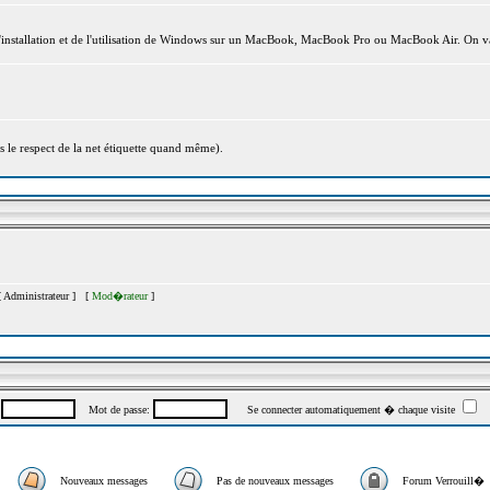
l'installation et de l'utilisation de Windows sur un MacBook, MacBook Pro ou MacBook Air. On va
s le respect de la net étiquette quand même).
[
Administrateur
] [
Mod�rateur
]
:
Mot de passe:
Se connecter automatiquement � chaque visite
Nouveaux messages
Pas de nouveaux messages
Forum Verrouill�