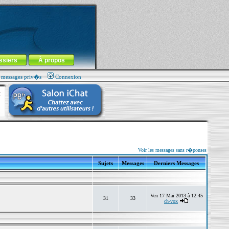
ssiers
À propos
s messages priv�s
Connexion
Voir les messages sans r�ponses
Sujets
Messages
Derniers Messages
Ven 17 Mai 2013 à 12:45
31
33
ch-vox