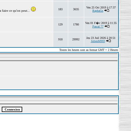
Ven 25 Oct 2019 à 17:37
183
3635
 faire ce qu'on peut...
RaphaGn
Ven 01 F�v 2019 à 11:35
129
1780
Pascal 77
Jeu 23 Juil 2026 à 20:51
918
29992
JulienM993
Toutes les heures sont au format GMT + 2 Heures