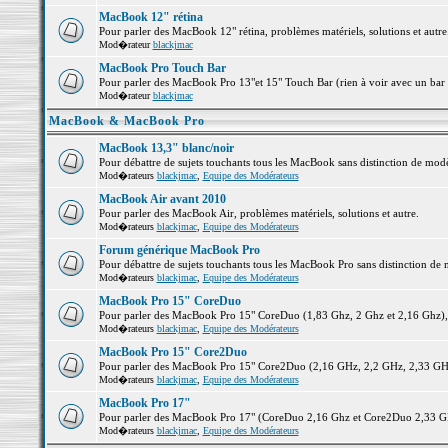
MacBook 12" rétina
Pour parler des MacBook 12" rétina, problèmes matériels, solutions et autre.
Mod�rateur
blackjmac
MacBook Pro Touch Bar
Pour parler des MacBook Pro 13"et 15" Touch Bar (rien à voir avec un bar ;-
Mod�rateur
blackjmac
MacBook & MacBook Pro
MacBook 13,3" blanc/noir
Pour débattre de sujets touchants tous les MacBook sans distinction de 
Mod�rateurs
blackjmac
,
Equipe des Modérateurs
MacBook Air avant 2010
Pour parler des MacBook Air, problèmes matériels, solutions et autre.
Mod�rateurs
blackjmac
,
Equipe des Modérateurs
Forum générique MacBook Pro
Pour débattre de sujets touchants tous les MacBook Pro sans distinction de 
Mod�rateurs
blackjmac
,
Equipe des Modérateurs
MacBook Pro 15" CoreDuo
Pour parler des MacBook Pro 15" CoreDuo (1,83 Ghz, 2 Ghz et 2,16 Ghz), pr
Mod�rateurs
blackjmac
,
Equipe des Modérateurs
MacBook Pro 15" Core2Duo
Pour parler des MacBook Pro 15" Core2Duo (2,16 GHz, 2,2 GHz, 2,33 GHz, 
Mod�rateurs
blackjmac
,
Equipe des Modérateurs
MacBook Pro 17"
Pour parler des MacBook Pro 17" (CoreDuo 2,16 Ghz et Core2Duo 2,33 GHz 
Mod�rateurs
blackjmac
,
Equipe des Modérateurs