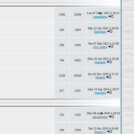
Lun 07 D�c 2015 à 20:11
1100
12836
caramelmou
Mar 12 Oct 2021 à 18:39
250
2404
blackjmac
Ven 07 Mai 2021 à 12:00
329
3443
love_leeloo
Dim 25 Oct 2015 à 19:36
744
9425
lpascalon
Jeu 20 Nov 2025 à 17:22
1228
18328
Maniere
Sam 13 Sep 2014 à 18:37
477
5787
lpascalon
Dim 08 Ao� 2010 à 18:16
155
1102
pascalformac
Ven 25 Avr 2014 à 10:40
236
2504
Pascal 77