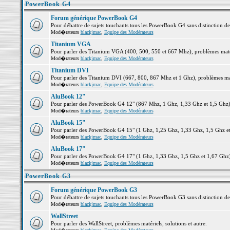
PowerBook G4
Forum générique PowerBook G4
Pour débattre de sujets touchants tous les PowerBook G4 sans distinction d
Mod�rateurs
blackjmac
,
Equipe des Modérateurs
Titanium VGA
Pour parler des Titanium VGA (400, 500, 550 et 667 Mhz), problèmes matéri
Mod�rateurs
blackjmac
,
Equipe des Modérateurs
Titanium DVI
Pour parler des Titanium DVI (667, 800, 867 Mhz et 1 Ghz), problèmes matér
Mod�rateurs
blackjmac
,
Equipe des Modérateurs
AluBook 12"
Pour parler des PowerBook G4 12" (867 Mhz, 1 Ghz, 1,33 Ghz et 1,5 Ghz), p
Mod�rateurs
blackjmac
,
Equipe des Modérateurs
AluBook 15"
Pour parler des PowerBook G4 15" (1 Ghz, 1,25 Ghz, 1,33 Ghz, 1,5 Ghz et 1
Mod�rateurs
blackjmac
,
Equipe des Modérateurs
AluBook 17"
Pour parler des PowerBook G4 17" (1 Ghz, 1,33 Ghz, 1,5 Ghz et 1,67 Ghz), 
Mod�rateurs
blackjmac
,
Equipe des Modérateurs
PowerBook G3
Forum générique PowerBook G3
Pour débattre de sujets touchants tous les PowerBook G3 sans distinction d
Mod�rateurs
blackjmac
,
Equipe des Modérateurs
WallStreet
Pour parler des WallStreet, problèmes matériels, solutions et autre.