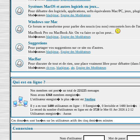
Systèmes MacOS et autres logiciels ou jeux...
Pour débattre des logiciels, applications, softs équivalents Mac/PC, jeux, plugi
Mod�rateurs
blackjmac
,
Equipe des Modérateurs
Windows sur Mac
Ce forum se transforme pour parler des soucis (ou non) rencontrés lors de l'i
MacBook Pro ou MacBook Air. On va faire ce qu'on peut...
Mod�rateurs
blackjmac
,
Equipe des Modérateurs
Suggestions
Pour partager vos suggestions sur ce site ou d'autres.
Mod�rateurs
blackjmac
,
Equipe des Modérateurs
MacBar
Pour discuter de tout et de rien, une place vraiment libre pour débattre (dans 
Mod�rateurs
ch-vox
,
blackjmac
,
ale
,
Equipe des Modérateurs
Qui est en ligne ?
Nos membres ont post� un total de
221225
messages
Nous avons
6368
membres enregistr�s
L'utilisateur enregistr� le plus r�cent est
Sterling
Il y a en tout
1480
utilisateurs en ligne :: 0 Enregistr�, 0 Invisible et 1480 Invit�s 
Le record du nombre d'utilisateurs en ligne est de
3728
le Mer 01 Avr 2026 à 2:12
Utilisateurs enregistr�s : Aucun
Ces donn�es sont bas�es sur les utilisateurs actifs des cinq derni�res minutes
Connexion
Nom d'utilisateur:
Mot de passe: