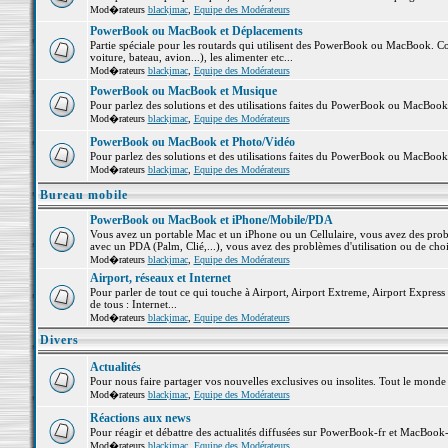
Mod�rateurs
blackjmac
,
Equipe des Modérateurs
PowerBook ou MacBook et Déplacements
Partie spéciale pour les routards qui utilisent des PowerBook ou MacBook. Co
voiture, bateau, avion...), les alimenter etc...
Mod�rateurs
blackjmac
,
Equipe des Modérateurs
PowerBook ou MacBook et Musique
Pour parlez des solutions et des utilisations faites du PowerBook ou MacBoo
Mod�rateurs
blackjmac
,
Equipe des Modérateurs
PowerBook ou MacBook et Photo/Vidéo
Pour parlez des solutions et des utilisations faites du PowerBook ou MacBook
Mod�rateurs
blackjmac
,
Equipe des Modérateurs
Bureau mobile
PowerBook ou MacBook et iPhone/Mobile/PDA
Vous avez un portable Mac et un iPhone ou un Cellulaire, vous avez des problè
avec un PDA (Palm, Clié,...), vous avez des problèmes d'utilisation ou de cho
Mod�rateurs
blackjmac
,
Equipe des Modérateurs
Airport, réseaux et Internet
Pour parler de tout ce qui touche à Airport, Airport Extreme, Airport Express e
de tous : Internet...
Mod�rateurs
blackjmac
,
Equipe des Modérateurs
Divers
Actualités
Pour nous faire partager vos nouvelles exclusives ou insolites. Tout le monde pe
Mod�rateurs
blackjmac
,
Equipe des Modérateurs
Réactions aux news
Pour réagir et débattre des actualités diffusées sur PowerBook-fr et MacBook-
Mod�rateurs
blackjmac
,
Equipe des Modérateurs