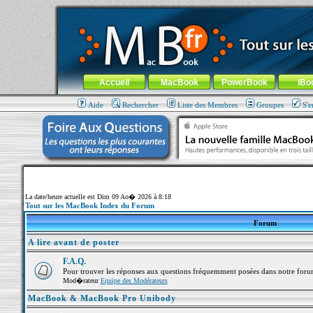
MacBook-fr.com : 100% Apple... 100% nomade !
Aller au contenu
-
Aller au menu général
-
Aller au menu de la
Menu général
Accueil
MacBook
PowerBook
iBo
Aide
Rechercher
Liste des Membres
Groupes
S'e
La date/heure actuelle est Dim 09 Ao� 2026 à 8:18
Tout sur les MacBook Index du Forum
Forum
A lire avant de poster
F.A.Q.
Pour trouver les réponses aux questions fréquemment posées dans notre foru
Mod�rateur
Equipe des Modérateurs
MacBook & MacBook Pro Unibody