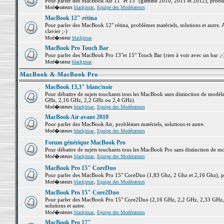
Pour parler des MacBook Air 11" et 13" (gamme 2010, 2011 et 2012), problème
Mod�rateurs
blackjmac
,
Equipe des Modérateurs
MacBook 12" rétina
Pour parler des MacBook 12" rétina, problèmes matériels, solutions et autre. 
clavier ;-)
Mod�rateur
blackjmac
MacBook Pro Touch Bar
Pour parler des MacBook Pro 13"et 15" Touch Bar (rien à voir avec un bar ;-) 
Mod�rateur
blackjmac
MacBook & MacBook Pro
MacBook 13,3" blanc/noir
Pour débattre de sujets touchants tous les MacBook sans distinction de mo
GHz, 2,16 GHz, 2,2 GHz ou 2,4 GHz).
Mod�rateurs
blackjmac
,
Equipe des Modérateurs
MacBook Air avant 2010
Pour parler des MacBook Air, problèmes matériels, solutions et autre.
Mod�rateurs
blackjmac
,
Equipe des Modérateurs
Forum générique MacBook Pro
Pour débattre de sujets touchants tous les MacBook Pro sans distinction de mo
Mod�rateurs
blackjmac
,
Equipe des Modérateurs
MacBook Pro 15" CoreDuo
Pour parler des MacBook Pro 15" CoreDuo (1,83 Ghz, 2 Ghz et 2,16 Ghz), pro
Mod�rateurs
blackjmac
,
Equipe des Modérateurs
MacBook Pro 15" Core2Duo
Pour parler des MacBook Pro 15" Core2Duo (2,16 GHz, 2,2 GHz, 2,33 GHz, 
solutions et autre.
Mod�rateurs
blackjmac
,
Equipe des Modérateurs
MacBook Pro 17"