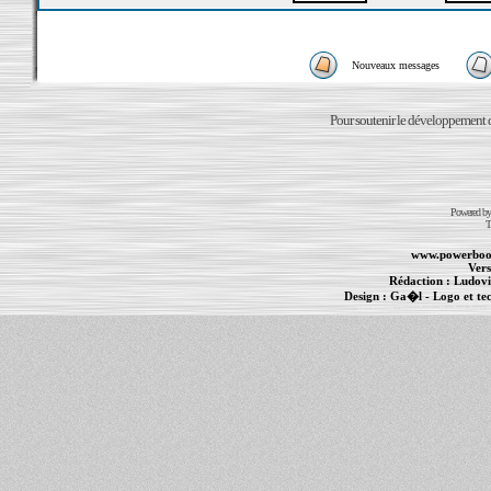
Nouveaux messages
Pour soutenir le développement du
Powered b
T
www.powerboo
Vers
Rédaction :
Ludovi
Design :
Ga�l
- Logo et te
Informations :
PowerBook
-
MacBook Pro
-
i