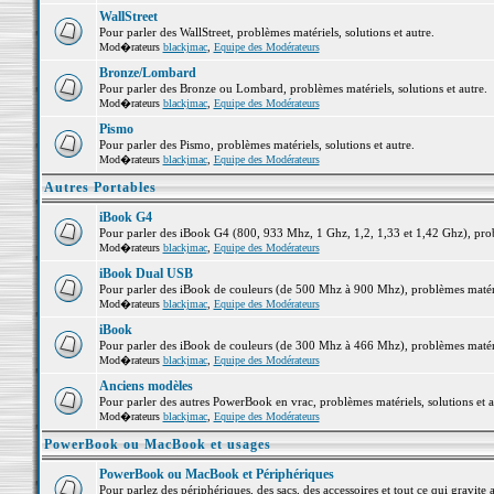
WallStreet
Pour parler des WallStreet, problèmes matériels, solutions et autre.
Mod�rateurs
blackjmac
,
Equipe des Modérateurs
Bronze/Lombard
Pour parler des Bronze ou Lombard, problèmes matériels, solutions et autre.
Mod�rateurs
blackjmac
,
Equipe des Modérateurs
Pismo
Pour parler des Pismo, problèmes matériels, solutions et autre.
Mod�rateurs
blackjmac
,
Equipe des Modérateurs
Autres Portables
iBook G4
Pour parler des iBook G4 (800, 933 Mhz, 1 Ghz, 1,2, 1,33 et 1,42 Ghz), probl
Mod�rateurs
blackjmac
,
Equipe des Modérateurs
iBook Dual USB
Pour parler des iBook de couleurs (de 500 Mhz à 900 Mhz), problèmes matériel
Mod�rateurs
blackjmac
,
Equipe des Modérateurs
iBook
Pour parler des iBook de couleurs (de 300 Mhz à 466 Mhz), problèmes matériel
Mod�rateurs
blackjmac
,
Equipe des Modérateurs
Anciens modèles
Pour parler des autres PowerBook en vrac, problèmes matériels, solutions et a
Mod�rateurs
blackjmac
,
Equipe des Modérateurs
PowerBook ou MacBook et usages
PowerBook ou MacBook et Périphériques
Pour parlez des périphériques, des sacs, des accessoires et tout ce qui grav