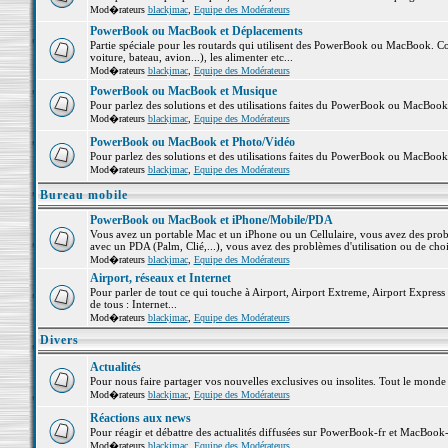
Mod�rateurs
blackjmac
,
Equipe des Modérateurs
PowerBook ou MacBook et Déplacements
Partie spéciale pour les routards qui utilisent des PowerBook ou MacBook. Co
voiture, bateau, avion...), les alimenter etc...
Mod�rateurs
blackjmac
,
Equipe des Modérateurs
PowerBook ou MacBook et Musique
Pour parlez des solutions et des utilisations faites du PowerBook ou MacBoo
Mod�rateurs
blackjmac
,
Equipe des Modérateurs
PowerBook ou MacBook et Photo/Vidéo
Pour parlez des solutions et des utilisations faites du PowerBook ou MacBook
Mod�rateurs
blackjmac
,
Equipe des Modérateurs
Bureau mobile
PowerBook ou MacBook et iPhone/Mobile/PDA
Vous avez un portable Mac et un iPhone ou un Cellulaire, vous avez des problè
avec un PDA (Palm, Clié,...), vous avez des problèmes d'utilisation ou de cho
Mod�rateurs
blackjmac
,
Equipe des Modérateurs
Airport, réseaux et Internet
Pour parler de tout ce qui touche à Airport, Airport Extreme, Airport Express e
de tous : Internet...
Mod�rateurs
blackjmac
,
Equipe des Modérateurs
Divers
Actualités
Pour nous faire partager vos nouvelles exclusives ou insolites. Tout le monde pe
Mod�rateurs
blackjmac
,
Equipe des Modérateurs
Réactions aux news
Pour réagir et débattre des actualités diffusées sur PowerBook-fr et MacBook-
Mod�rateurs
blackjmac
,
Equipe des Modérateurs