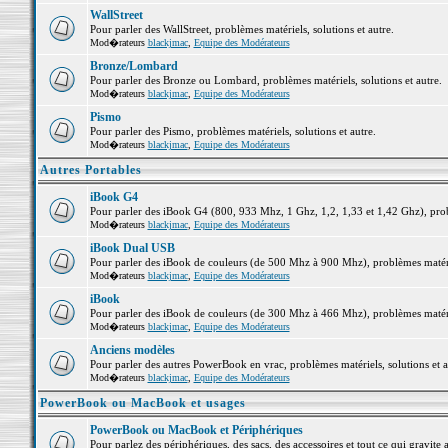
WallStreet
Pour parler des WallStreet, problèmes matériels, solutions et autre.
Mod�rateurs
blackjmac
,
Equipe des Modérateurs
Bronze/Lombard
Pour parler des Bronze ou Lombard, problèmes matériels, solutions et autre.
Mod�rateurs
blackjmac
,
Equipe des Modérateurs
Pismo
Pour parler des Pismo, problèmes matériels, solutions et autre.
Mod�rateurs
blackjmac
,
Equipe des Modérateurs
Autres Portables
iBook G4
Pour parler des iBook G4 (800, 933 Mhz, 1 Ghz, 1,2, 1,33 et 1,42 Ghz), probl
Mod�rateurs
blackjmac
,
Equipe des Modérateurs
iBook Dual USB
Pour parler des iBook de couleurs (de 500 Mhz à 900 Mhz), problèmes matériel
Mod�rateurs
blackjmac
,
Equipe des Modérateurs
iBook
Pour parler des iBook de couleurs (de 300 Mhz à 466 Mhz), problèmes matériel
Mod�rateurs
blackjmac
,
Equipe des Modérateurs
Anciens modèles
Pour parler des autres PowerBook en vrac, problèmes matériels, solutions et a
Mod�rateurs
blackjmac
,
Equipe des Modérateurs
PowerBook ou MacBook et usages
PowerBook ou MacBook et Périphériques
Pour parlez des périphériques, des sacs, des accessoires et tout ce qui grav