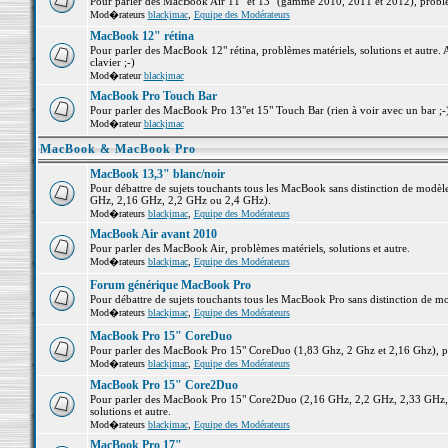
Pour parler des MacBook Air 11" et 13" (gamme 2010, 2011 et 2012), problème
Mod�rateurs
blackjmac
,
Equipe des Modérateurs
MacBook 12" rétina
Pour parler des MacBook 12" rétina, problèmes matériels, solutions et autre. 
clavier ;-)
Mod�rateur
blackjmac
MacBook Pro Touch Bar
Pour parler des MacBook Pro 13"et 15" Touch Bar (rien à voir avec un bar ;-) 
Mod�rateur
blackjmac
MacBook & MacBook Pro
MacBook 13,3" blanc/noir
Pour débattre de sujets touchants tous les MacBook sans distinction de mo
GHz, 2,16 GHz, 2,2 GHz ou 2,4 GHz).
Mod�rateurs
blackjmac
,
Equipe des Modérateurs
MacBook Air avant 2010
Pour parler des MacBook Air, problèmes matériels, solutions et autre.
Mod�rateurs
blackjmac
,
Equipe des Modérateurs
Forum générique MacBook Pro
Pour débattre de sujets touchants tous les MacBook Pro sans distinction de mo
Mod�rateurs
blackjmac
,
Equipe des Modérateurs
MacBook Pro 15" CoreDuo
Pour parler des MacBook Pro 15" CoreDuo (1,83 Ghz, 2 Ghz et 2,16 Ghz), pro
Mod�rateurs
blackjmac
,
Equipe des Modérateurs
MacBook Pro 15" Core2Duo
Pour parler des MacBook Pro 15" Core2Duo (2,16 GHz, 2,2 GHz, 2,33 GHz, 
solutions et autre.
Mod�rateurs
blackjmac
,
Equipe des Modérateurs
MacBook Pro 17"