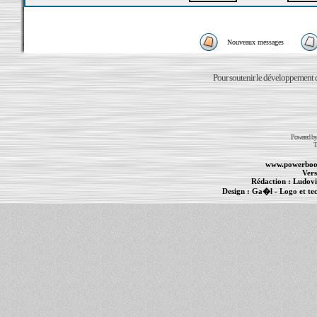
Nouveaux messages
Pour soutenir le développement du
Powered b
T
www.powerboo
Vers
Rédaction :
Ludovi
Design :
Ga�l
- Logo et te
Informations :
PowerBook
-
MacBook Pro
-
i