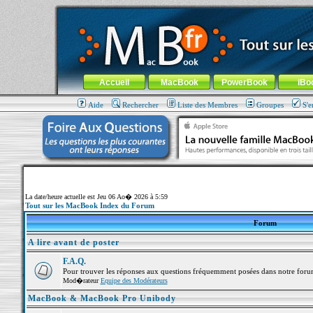
MacBook-fr.com : 100% Apple... 100% nomade !
Aller au contenu
-
Aller au menu général
-
Aller au menu de la
Menu général
Accueil
MacBook
PowerBook
iBo
Aide
Rechercher
Liste des Membres
Groupes
S'e
La date/heure actuelle est Jeu 06 Ao� 2026 à 5:59
Tout sur les MacBook Index du Forum
Forum
A lire avant de poster
F.A.Q.
Pour trouver les réponses aux questions fréquemment posées dans notre foru
Mod�rateur
Equipe des Modérateurs
MacBook & MacBook Pro Unibody