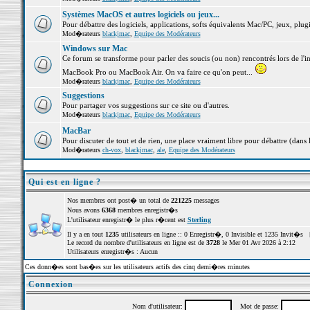
Systèmes MacOS et autres logiciels ou jeux...
Pour débattre des logiciels, applications, softs équivalents Mac/PC, jeux, plugi
Mod�rateurs
blackjmac
,
Equipe des Modérateurs
Windows sur Mac
Ce forum se transforme pour parler des soucis (ou non) rencontrés lors de l'i
MacBook Pro ou MacBook Air. On va faire ce qu'on peut...
Mod�rateurs
blackjmac
,
Equipe des Modérateurs
Suggestions
Pour partager vos suggestions sur ce site ou d'autres.
Mod�rateurs
blackjmac
,
Equipe des Modérateurs
MacBar
Pour discuter de tout et de rien, une place vraiment libre pour débattre (dans 
Mod�rateurs
ch-vox
,
blackjmac
,
ale
,
Equipe des Modérateurs
Qui est en ligne ?
Nos membres ont post� un total de
221225
messages
Nous avons
6368
membres enregistr�s
L'utilisateur enregistr� le plus r�cent est
Sterling
Il y a en tout
1235
utilisateurs en ligne :: 0 Enregistr�, 0 Invisible et 1235 Invit�s 
Le record du nombre d'utilisateurs en ligne est de
3728
le Mer 01 Avr 2026 à 2:12
Utilisateurs enregistr�s : Aucun
Ces donn�es sont bas�es sur les utilisateurs actifs des cinq derni�res minutes
Connexion
Nom d'utilisateur:
Mot de passe: