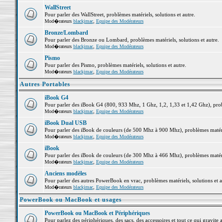
WallStreet
Pour parler des WallStreet, problèmes matériels, solutions et autre.
Mod�rateurs
blackjmac
,
Equipe des Modérateurs
Bronze/Lombard
Pour parler des Bronze ou Lombard, problèmes matériels, solutions et autre.
Mod�rateurs
blackjmac
,
Equipe des Modérateurs
Pismo
Pour parler des Pismo, problèmes matériels, solutions et autre.
Mod�rateurs
blackjmac
,
Equipe des Modérateurs
Autres Portables
iBook G4
Pour parler des iBook G4 (800, 933 Mhz, 1 Ghz, 1,2, 1,33 et 1,42 Ghz), probl
Mod�rateurs
blackjmac
,
Equipe des Modérateurs
iBook Dual USB
Pour parler des iBook de couleurs (de 500 Mhz à 900 Mhz), problèmes matériel
Mod�rateurs
blackjmac
,
Equipe des Modérateurs
iBook
Pour parler des iBook de couleurs (de 300 Mhz à 466 Mhz), problèmes matériel
Mod�rateurs
blackjmac
,
Equipe des Modérateurs
Anciens modèles
Pour parler des autres PowerBook en vrac, problèmes matériels, solutions et a
Mod�rateurs
blackjmac
,
Equipe des Modérateurs
PowerBook ou MacBook et usages
PowerBook ou MacBook et Périphériques
Pour parlez des périphériques, des sacs, des accessoires et tout ce qui grav