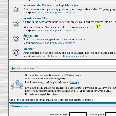
Systèmes MacOS et autres logiciels ou jeux...
Pour débattre des logiciels, applications, softs équivalents Mac/PC, jeux, plugi
Mod�rateurs
blackjmac
,
Equipe des Modérateurs
Windows sur Mac
Ce forum se transforme pour parler des soucis (ou non) rencontrés lors de l'i
MacBook Pro ou MacBook Air. On va faire ce qu'on peut...
Mod�rateurs
blackjmac
,
Equipe des Modérateurs
Suggestions
Pour partager vos suggestions sur ce site ou d'autres.
Mod�rateurs
blackjmac
,
Equipe des Modérateurs
MacBar
Pour discuter de tout et de rien, une place vraiment libre pour débattre (dans 
Mod�rateurs
ch-vox
,
blackjmac
,
ale
,
Equipe des Modérateurs
Qui est en ligne ?
Nos membres ont post� un total de
221225
messages
Nous avons
6368
membres enregistr�s
L'utilisateur enregistr� le plus r�cent est
Sterling
Il y a en tout
125
utilisateurs en ligne :: 0 Enregistr�, 0 Invisible et 125 Invit�s [
A
Le record du nombre d'utilisateurs en ligne est de
3728
le Mer 01 Avr 2026 à 2:12
Utilisateurs enregistr�s : Aucun
Ces donn�es sont bas�es sur les utilisateurs actifs des cinq derni�res minutes
Connexion
Nom d'utilisateur:
Mot de passe: