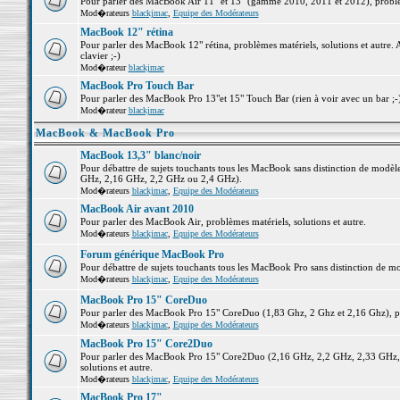
Pour parler des MacBook Air 11" et 13" (gamme 2010, 2011 et 2012), problème
Mod�rateurs
blackjmac
,
Equipe des Modérateurs
MacBook 12" rétina
Pour parler des MacBook 12" rétina, problèmes matériels, solutions et autre. 
clavier ;-)
Mod�rateur
blackjmac
MacBook Pro Touch Bar
Pour parler des MacBook Pro 13"et 15" Touch Bar (rien à voir avec un bar ;-) 
Mod�rateur
blackjmac
MacBook & MacBook Pro
MacBook 13,3" blanc/noir
Pour débattre de sujets touchants tous les MacBook sans distinction de mo
GHz, 2,16 GHz, 2,2 GHz ou 2,4 GHz).
Mod�rateurs
blackjmac
,
Equipe des Modérateurs
MacBook Air avant 2010
Pour parler des MacBook Air, problèmes matériels, solutions et autre.
Mod�rateurs
blackjmac
,
Equipe des Modérateurs
Forum générique MacBook Pro
Pour débattre de sujets touchants tous les MacBook Pro sans distinction de mo
Mod�rateurs
blackjmac
,
Equipe des Modérateurs
MacBook Pro 15" CoreDuo
Pour parler des MacBook Pro 15" CoreDuo (1,83 Ghz, 2 Ghz et 2,16 Ghz), pro
Mod�rateurs
blackjmac
,
Equipe des Modérateurs
MacBook Pro 15" Core2Duo
Pour parler des MacBook Pro 15" Core2Duo (2,16 GHz, 2,2 GHz, 2,33 GHz, 
solutions et autre.
Mod�rateurs
blackjmac
,
Equipe des Modérateurs
MacBook Pro 17"