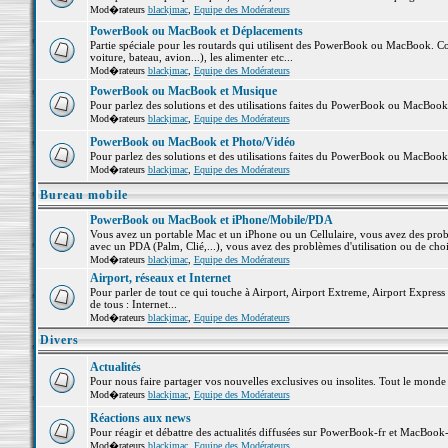
Mod�rateurs
blackjmac
,
Equipe des Modérateurs
PowerBook ou MacBook et Déplacements
Partie spéciale pour les routards qui utilisent des PowerBook ou MacBook. Co
voiture, bateau, avion...), les alimenter etc...
Mod�rateurs
blackjmac
,
Equipe des Modérateurs
PowerBook ou MacBook et Musique
Pour parlez des solutions et des utilisations faites du PowerBook ou MacBoo
Mod�rateurs
blackjmac
,
Equipe des Modérateurs
PowerBook ou MacBook et Photo/Vidéo
Pour parlez des solutions et des utilisations faites du PowerBook ou MacBook
Mod�rateurs
blackjmac
,
Equipe des Modérateurs
Bureau mobile
PowerBook ou MacBook et iPhone/Mobile/PDA
Vous avez un portable Mac et un iPhone ou un Cellulaire, vous avez des problè
avec un PDA (Palm, Clié,...), vous avez des problèmes d'utilisation ou de cho
Mod�rateurs
blackjmac
,
Equipe des Modérateurs
Airport, réseaux et Internet
Pour parler de tout ce qui touche à Airport, Airport Extreme, Airport Express e
de tous : Internet...
Mod�rateurs
blackjmac
,
Equipe des Modérateurs
Divers
Actualités
Pour nous faire partager vos nouvelles exclusives ou insolites. Tout le monde pe
Mod�rateurs
blackjmac
,
Equipe des Modérateurs
Réactions aux news
Pour réagir et débattre des actualités diffusées sur PowerBook-fr et MacBook-
Mod�rateurs
blackjmac
,
Equipe des Modérateurs