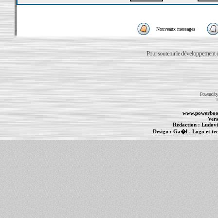
Nouveaux messages
Pour soutenir le développement du
Powered b
T
www.powerboo
Vers
Rédaction :
Ludovi
Design :
Ga�l
- Logo et te
Informations :
PowerBook
-
MacBook Pro
-
i