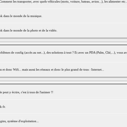
mment les transporter, avec quels véhicules (moto, voiture, bateau, avion...), les alimenter etc..
ook dans le monde de la musique.
ok dans le monde de la photo et de la vidéo.
èmes de config (accès au net...), des solutions à tout ? Et avec un PDA (Palm, Clié,...), vous av
et donc Wifi... mais aussi les réseaux et donc le plus grand de tous : Internet...
peut y écrire, c'est à tous de l'animer !!
k-fr.
gins, système d'exploitation...