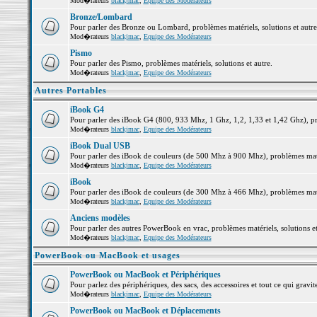
Mod�rateurs
blackjmac
,
Equipe des Modérateurs
Bronze/Lombard
Pour parler des Bronze ou Lombard, problèmes matériels, solutions et autre
Mod�rateurs
blackjmac
,
Equipe des Modérateurs
Pismo
Pour parler des Pismo, problèmes matériels, solutions et autre.
Mod�rateurs
blackjmac
,
Equipe des Modérateurs
Autres Portables
iBook G4
Pour parler des iBook G4 (800, 933 Mhz, 1 Ghz, 1,2, 1,33 et 1,42 Ghz), pro
Mod�rateurs
blackjmac
,
Equipe des Modérateurs
iBook Dual USB
Pour parler des iBook de couleurs (de 500 Mhz à 900 Mhz), problèmes matéri
Mod�rateurs
blackjmac
,
Equipe des Modérateurs
iBook
Pour parler des iBook de couleurs (de 300 Mhz à 466 Mhz), problèmes matéri
Mod�rateurs
blackjmac
,
Equipe des Modérateurs
Anciens modèles
Pour parler des autres PowerBook en vrac, problèmes matériels, solutions et
Mod�rateurs
blackjmac
,
Equipe des Modérateurs
PowerBook ou MacBook et usages
PowerBook ou MacBook et Périphériques
Pour parlez des périphériques, des sacs, des accessoires et tout ce qui gr
Mod�rateurs
blackjmac
,
Equipe des Modérateurs
PowerBook ou MacBook et Déplacements