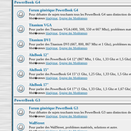
PowerBook G4
Forum générique PowerBook G4
Pour débattre de sujets touchants tous les PowerBook G4 sans distinction d
Mod�rateurs
blackjmac
,
Equipe des Modérateurs
Titanium VGA
Pour parler des Titanium VGA (400, 500, 550 et 667 Mhz), problèmes matéri
Mod�rateurs
blackjmac
,
Equipe des Modérateurs
Titanium DVI
Pour parler des Titanium DVI (667, 800, 867 Mhz et 1 Ghz), problèmes matér
Mod�rateurs
blackjmac
,
Equipe des Modérateurs
AluBook 12"
Pour parler des PowerBook G4 12" (867 Mhz, 1 Ghz, 1,33 Ghz et 1,5 Ghz), p
Mod�rateurs
blackjmac
,
Equipe des Modérateurs
AluBook 15"
Pour parler des PowerBook G4 15" (1 Ghz, 1,25 Ghz, 1,33 Ghz, 1,5 Ghz et 1
Mod�rateurs
blackjmac
,
Equipe des Modérateurs
AluBook 17"
Pour parler des PowerBook G4 17" (1 Ghz, 1,33 Ghz, 1,5 Ghz et 1,67 Ghz), 
Mod�rateurs
blackjmac
,
Equipe des Modérateurs
PowerBook G3
Forum générique PowerBook G3
Pour débattre de sujets touchants tous les PowerBook G3 sans distinction d
Mod�rateurs
blackjmac
,
Equipe des Modérateurs
WallStreet
Pour parler des WallStreet, problèmes matériels, solutions et autre.