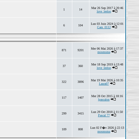
Mar 26 Sep 2017 à 20:46
1
14
love_leeloo
Lun 03 Juin 2024 à 12:01
6
104
Cam_0112
Mer 06 Mai 2026 à 17:37
871
9201
mosmsma
Mer 18 Sep 2019 à 13:48
37
360
love_leeloo
Mar 19 Mai 2026 à 10:35
322
3896
Laura07
Mer 28 Oct 2015 à 18:16
117
1407
lpascalon
Lun 29 Oct 2018 à 11:50
299
3415
Pascal 77
Lun 02 F�v 2026 à 22:13
109
808
mosmsma