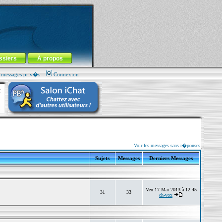
ssiers
À propos
s messages priv�s
Connexion
Voir les messages sans r�ponses
Sujets
Messages
Derniers Messages
Ven 17 Mai 2013 à 12:45
31
33
ch-vox