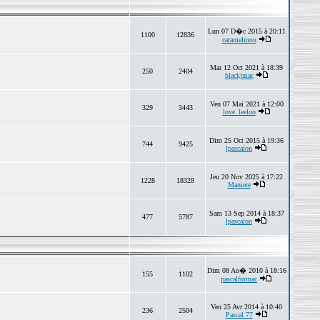
Lun 07 D�c 2015 à 20:11
1100
12836
caramelmou
Mar 12 Oct 2021 à 18:39
250
2404
blackjmac
Ven 07 Mai 2021 à 12:00
329
3443
love_leeloo
Dim 25 Oct 2015 à 19:36
744
9425
lpascalon
Jeu 20 Nov 2025 à 17:22
1228
18328
Maniere
Sam 13 Sep 2014 à 18:37
477
5787
lpascalon
Dim 08 Ao� 2010 à 18:16
155
1102
pascalformac
Ven 25 Avr 2014 à 10:40
236
2504
Pascal 77