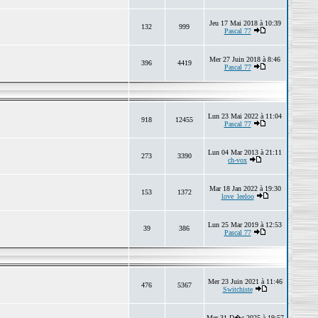
Jeu 17 Mai 2018 à 10:39
132
999
Pascal 77
Mer 27 Juin 2018 à 8:46
396
4419
Pascal 77
Lun 23 Mai 2022 à 11:04
918
12455
Pascal 77
Lun 04 Mar 2013 à 21:11
273
3390
ch-vox
Mar 18 Jan 2022 à 19:30
153
1372
love_leeloo
Lun 25 Mar 2019 à 12:53
39
386
Pascal 77
Mer 23 Juin 2021 à 11:46
476
5367
Switchiste
Mer 31 D�c 2025 à 19:57