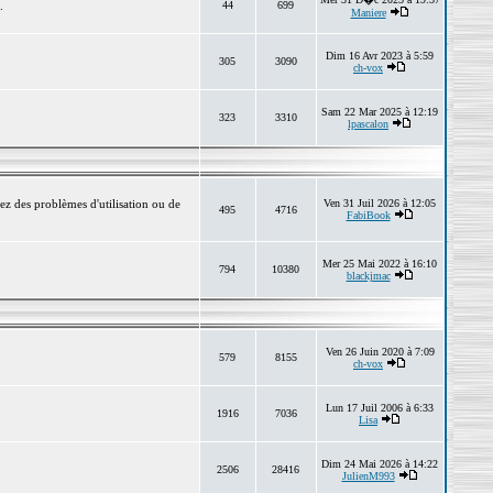
.
44
699
Maniere
Dim 16 Avr 2023 à 5:59
305
3090
ch-vox
Sam 22 Mar 2025 à 12:19
323
3310
lpascalon
ez des problèmes d'utilisation ou de
Ven 31 Juil 2026 à 12:05
495
4716
FabiBook
Mer 25 Mai 2022 à 16:10
794
10380
blackjmac
Ven 26 Juin 2020 à 7:09
579
8155
ch-vox
Lun 17 Juil 2006 à 6:33
1916
7036
Lisa
Dim 24 Mai 2026 à 14:22
2506
28416
JulienM993