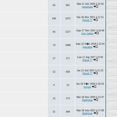
Mar 21 Juil 2026 à 23:45
95
601
mosmsma
Ven 26 Nov 2021 à 11:51
196
2473
Pascal 77
Sam 27 Nov 2021 à 16:40
95
1217
love_leeloo
Sam 22 D�c 2018 à 23:41
74
1008
lpascalon
Lun 11 Sep 2017 à 9:30
27
271
Pascal 77
Jeu 22 Juil 2021 à 11:23
52
658
Pascal 77
Jeu 26 F�v 2026 à 20:53
9
52
buyten
Mer 18 Nov 2020 à 12:37
25
173
blackjmac
Mar 28 Juin 2022 à 17:09
31
309
blackjmac