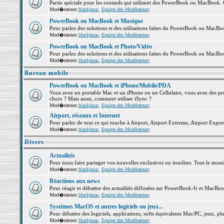
Partie spéciale pour les routards qui utilisent des PowerBook ou MacBook. Co
Mod�rateurs
blackjmac
,
Equipe des Modérateurs
PowerBook ou MacBook et Musique
Pour parlez des solutions et des utilisations faites du PowerBook ou MacB
Mod�rateurs
blackjmac
,
Equipe des Modérateurs
PowerBook ou MacBook et Photo/Vidéo
Pour parlez des solutions et des utilisations faites du PowerBook ou MacBo
Mod�rateurs
blackjmac
,
Equipe des Modérateurs
Bureau mobile
PowerBook ou MacBook et iPhone/Mobile/PDA
Vous avez un portable Mac et un iPhone ou un Cellulaire, vous avez des probl
choix ? Mais aussi, comment utiliser iSync ?
Mod�rateurs
blackjmac
,
Equipe des Modérateurs
Airport, réseaux et Internet
Pour parler de tout ce qui touche à Airport, Airport Extreme, Airport Express 
Mod�rateurs
blackjmac
,
Equipe des Modérateurs
Divers
Actualités
Pour nous faire partager vos nouvelles exclusives ou insolites. Tout le monde 
Mod�rateurs
blackjmac
,
Equipe des Modérateurs
Réactions aux news
Pour réagir et débattre des actualités diffusées sur PowerBook-fr et MacBoo
Mod�rateurs
blackjmac
,
Equipe des Modérateurs
Systèmes MacOS et autres logiciels ou jeux...
Pour débattre des logiciels, applications, softs équivalents Mac/PC, jeux, plu
Mod�rateurs
blackjmac
,
Equipe des Modérateurs