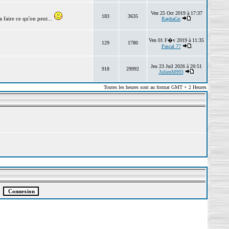
Ven 25 Oct 2019 à 17:37
183
3635
 faire ce qu'on peut...
RaphaGn
Ven 01 F�v 2019 à 11:35
129
1780
Pascal 77
Jeu 23 Juil 2026 à 20:51
918
29992
JulienM993
Toutes les heures sont au format GMT + 2 Heures