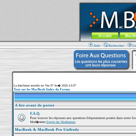
MacBook-fr.com : 100% Apple... 100% nom
Aller au contenu
-
Aller au menu 
Menu général
Accueil
MacB
Aide
Rechercher
Li
La date/heure actuelle est Ven 07 Ao� 2026 à 0:07
Tout sur les MacBook Index du Forum
A lire avant de poster
F.A.Q.
Pour trouver les réponses aux questions fréquemment posées dans notre fo
Mod�rateur
Equipe des Modérateurs
MacBook & MacBook Pro Unibody