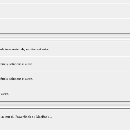
.
blèmes matériels, solutions et autre.
els, solutions et autre.
els, solutions et autre.
 autre.
avite autour du PowerBook ou MacBook...