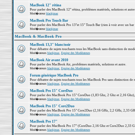
MacBook 12" rétina
Pour parler des MacBook 12" rétina, problèmes matériels, solutions et autre.
Mod�rateur
blackjmac
MacBook Pro Touch Bar
Pour parler des MacBook Pro 13"et 15" Touch Bar (rien à voir avec un bar ;-
Mod�rateur
blackjmac
MacBook & MacBook Pro
MacBook 13,3" blanc/noir
Pour débattre de sujets touchants tous les MacBook sans distinction de 
Mod�rateurs
blackjmac
,
Equipe des Modérateurs
MacBook Air avant 2010
Pour parler des MacBook Air, problèmes matériels, solutions et autre.
Mod�rateurs
blackjmac
,
Equipe des Modérateurs
Forum générique MacBook Pro
Pour débattre de sujets touchants tous les MacBook Pro sans distinction de 
Mod�rateurs
blackjmac
,
Equipe des Modérateurs
MacBook Pro 15" CoreDuo
Pour parler des MacBook Pro 15" CoreDuo (1,83 Ghz, 2 Ghz et 2,16 Ghz), pr
Mod�rateurs
blackjmac
,
Equipe des Modérateurs
MacBook Pro 15" Core2Duo
Pour parler des MacBook Pro 15" Core2Duo (2,16 GHz, 2,2 GHz, 2,33 GHz, 
Mod�rateurs
blackjmac
,
Equipe des Modérateurs
MacBook Pro 17"
Pour parler des MacBook Pro 17" (CoreDuo 2,16 Ghz et Core2Duo 2,33 GHz 
Mod�rateurs
blackjmac
,
Equipe des Modérateurs