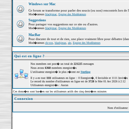
Windows sur Mac
Ce forum se transforme pour parler des soucis (ou non) rencontrés lors de 
Mod�rateurs
blackjmac
,
Equipe des Modérateurs
Suggestions
Pour partager vos suggestions sur ce site ou d'autres.
Mod�rateurs
blackjmac
,
Equipe des Modérateurs
MacBar
Pour discuter de tout et de rien, une place vraiment libre pour débattre (dan
Mod�rateurs
ch-vox
,
blackjmac
,
ale
,
Equipe des Modérateurs
Qui est en ligne ?
Nos membres ont post� un total de
221225
messages
Nous avons
6368
membres enregistr�s
L'utilisateur enregistr� le plus r�cent est
Sterling
Il y a en tout
1111
utilisateurs en ligne :: 0 Enregistr�, 0 Invisible et 1111 Invit�
Le record du nombre d'utilisateurs en ligne est de
3728
le Mer 01 Avr 2026 à 2:12
Utilisateurs enregistr�s : Aucun
Ces donn�es sont bas�es sur les utilisateurs actifs des cinq derni�res minutes
Connexion
Nom d'utilisateur