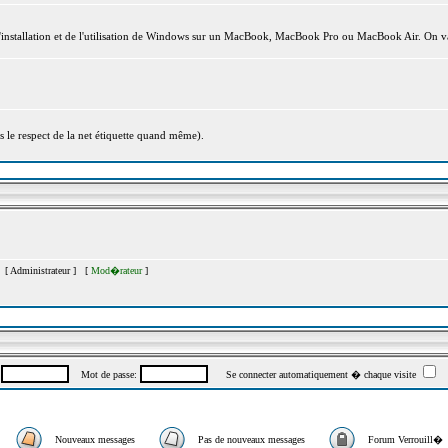
l'installation et de l'utilisation de Windows sur un MacBook, MacBook Pro ou MacBook Air. On va
s le respect de la net étiquette quand même).
s [
Administrateur
] [
Mod�rateur
]
:
Mot de passe:
Se connecter automatiquement � chaque visite
Nouveaux messages
Pas de nouveaux messages
Forum Verrouill�