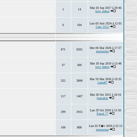
Mar 26 Sep 2017 à 20:46
1
14
love_leeloo
Lun 03 Juin 2024 à 12:01
6
104
Cam_0112
Mer 06 Mai 2026 à 17:37
871
9201
mosmsma
Mer 18 Sep 2019 à 13:48
37
360
love_leeloo
Mar 19 Mai 2026 à 10:35
322
3896
Laura07
Mer 28 Oct 2015 à 18:16
117
1407
lpascalon
Lun 29 Oct 2018 à 11:50
299
3415
Pascal 77
Lun 02 F�v 2026 à 22:13
109
808
mosmsma