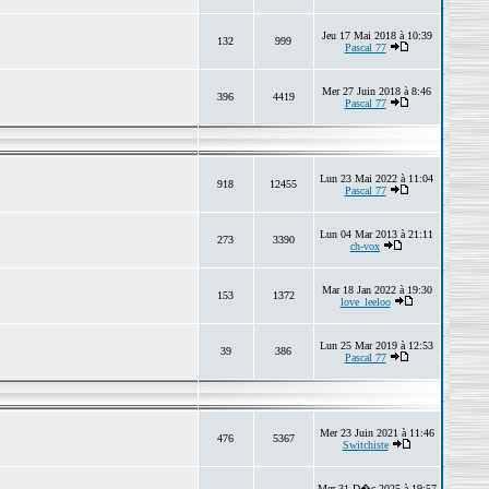
Jeu 17 Mai 2018 à 10:39
132
999
Pascal 77
Mer 27 Juin 2018 à 8:46
396
4419
Pascal 77
Lun 23 Mai 2022 à 11:04
918
12455
Pascal 77
Lun 04 Mar 2013 à 21:11
273
3390
ch-vox
Mar 18 Jan 2022 à 19:30
153
1372
love_leeloo
Lun 25 Mar 2019 à 12:53
39
386
Pascal 77
Mer 23 Juin 2021 à 11:46
476
5367
Switchiste
Mer 31 D�c 2025 à 19:57