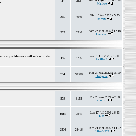
.
44
699
Maniere
Dim 16 Avr 2023 à 5:59
305
3090
ch-vox
Sam 22 Mar 2025 à 12:19
323
3310
lpascalon
ez des problèmes d'utilisation ou de
Ven 31 Juil 2026 à 12:05
495
4716
FabiBook
Mer 25 Mai 2022 à 16:10
794
10380
blackjmac
Ven 26 Juin 2020 à 7:09
579
8155
ch-vox
Lun 17 Juil 2006 à 6:33
1916
7036
Lisa
Dim 24 Mai 2026 à 14:22
2506
28416
JulienM993