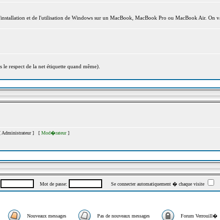
l'installation et de l'utilisation de Windows sur un MacBook, MacBook Pro ou MacBook Air. On va
s le respect de la net étiquette quand même).
[
Administrateur
] [
Mod�rateur
]
:
Mot de passe:
Se connecter automatiquement � chaque visite
Nouveaux messages
Pas de nouveaux messages
Forum Verrouill�