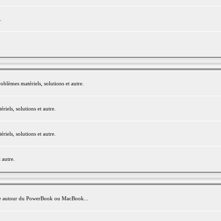
.
blèmes matériels, solutions et autre.
els, solutions et autre.
els, solutions et autre.
 autre.
avite autour du PowerBook ou MacBook...