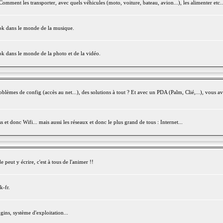
mment les transporter, avec quels véhicules (moto, voiture, bateau, avion...), les alimenter etc..
ook dans le monde de la musique.
ok dans le monde de la photo et de la vidéo.
èmes de config (accès au net...), des solutions à tout ? Et avec un PDA (Palm, Clié,...), vous av
et donc Wifi... mais aussi les réseaux et donc le plus grand de tous : Internet...
peut y écrire, c'est à tous de l'animer !!
k-fr.
gins, système d'exploitation...