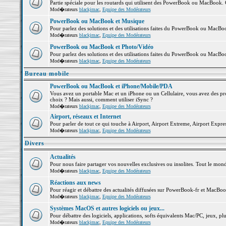
Partie spéciale pour les routards qui utilisent des PowerBook ou MacBook. Co
Mod�rateurs
blackjmac
,
Equipe des Modérateurs
PowerBook ou MacBook et Musique
Pour parlez des solutions et des utilisations faites du PowerBook ou MacB
Mod�rateurs
blackjmac
,
Equipe des Modérateurs
PowerBook ou MacBook et Photo/Vidéo
Pour parlez des solutions et des utilisations faites du PowerBook ou MacBo
Mod�rateurs
blackjmac
,
Equipe des Modérateurs
Bureau mobile
PowerBook ou MacBook et iPhone/Mobile/PDA
Vous avez un portable Mac et un iPhone ou un Cellulaire, vous avez des probl
choix ? Mais aussi, comment utiliser iSync ?
Mod�rateurs
blackjmac
,
Equipe des Modérateurs
Airport, réseaux et Internet
Pour parler de tout ce qui touche à Airport, Airport Extreme, Airport Express 
Mod�rateurs
blackjmac
,
Equipe des Modérateurs
Divers
Actualités
Pour nous faire partager vos nouvelles exclusives ou insolites. Tout le monde 
Mod�rateurs
blackjmac
,
Equipe des Modérateurs
Réactions aux news
Pour réagir et débattre des actualités diffusées sur PowerBook-fr et MacBoo
Mod�rateurs
blackjmac
,
Equipe des Modérateurs
Systèmes MacOS et autres logiciels ou jeux...
Pour débattre des logiciels, applications, softs équivalents Mac/PC, jeux, plu
Mod�rateurs
blackjmac
,
Equipe des Modérateurs