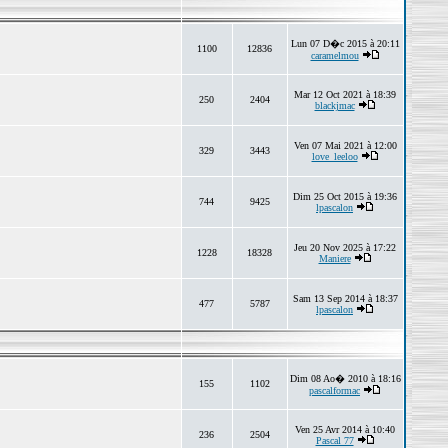
Lun 07 D�c 2015 à 20:11
1100
12836
caramelmou
Mar 12 Oct 2021 à 18:39
250
2404
blackjmac
Ven 07 Mai 2021 à 12:00
329
3443
love_leeloo
Dim 25 Oct 2015 à 19:36
744
9425
lpascalon
Jeu 20 Nov 2025 à 17:22
1228
18328
Maniere
Sam 13 Sep 2014 à 18:37
477
5787
lpascalon
Dim 08 Ao� 2010 à 18:16
155
1102
pascalformac
Ven 25 Avr 2014 à 10:40
236
2504
Pascal 77