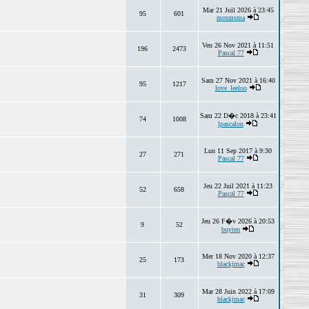
Mar 21 Juil 2026 à 23:45
95
601
mosmsma
Ven 26 Nov 2021 à 11:51
196
2473
Pascal 77
Sam 27 Nov 2021 à 16:40
95
1217
love_leeloo
Sam 22 D�c 2018 à 23:41
74
1008
lpascalon
Lun 11 Sep 2017 à 9:30
27
271
Pascal 77
Jeu 22 Juil 2021 à 11:23
52
658
Pascal 77
Jeu 26 F�v 2026 à 20:53
9
52
buyten
Mer 18 Nov 2020 à 12:37
25
173
blackjmac
Mar 28 Juin 2022 à 17:09
31
309
blackjmac