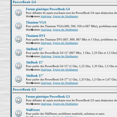
PowerBook G4
Forum générique PowerBook G4
Pour débattre de sujets touchants tous les PowerBook G4 sans distinction d
Mod�rateurs
blackjmac
,
Equipe des Modérateurs
Titanium VGA
Pour parler des Titanium VGA (400, 500, 550 et 667 Mhz), problèmes matéri
Mod�rateurs
blackjmac
,
Equipe des Modérateurs
Titanium DVI
Pour parler des Titanium DVI (667, 800, 867 Mhz et 1 Ghz), problèmes matér
Mod�rateurs
blackjmac
,
Equipe des Modérateurs
AluBook 12"
Pour parler des PowerBook G4 12" (867 Mhz, 1 Ghz, 1,33 Ghz et 1,5 Ghz), p
Mod�rateurs
blackjmac
,
Equipe des Modérateurs
AluBook 15"
Pour parler des PowerBook G4 15" (1 Ghz, 1,25 Ghz, 1,33 Ghz, 1,5 Ghz et 1
Mod�rateurs
blackjmac
,
Equipe des Modérateurs
AluBook 17"
Pour parler des PowerBook G4 17" (1 Ghz, 1,33 Ghz, 1,5 Ghz et 1,67 Ghz), 
Mod�rateurs
blackjmac
,
Equipe des Modérateurs
PowerBook G3
Forum générique PowerBook G3
Pour débattre de sujets touchants tous les PowerBook G3 sans distinction d
Mod�rateurs
blackjmac
,
Equipe des Modérateurs
WallStreet
Pour parler des WallStreet, problèmes matériels, solutions et autre.