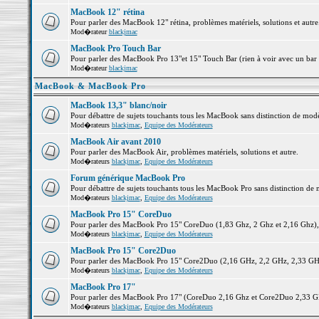
MacBook 12" rétina
Pour parler des MacBook 12" rétina, problèmes matériels, solutions et autre.
Mod�rateur
blackjmac
MacBook Pro Touch Bar
Pour parler des MacBook Pro 13"et 15" Touch Bar (rien à voir avec un bar ;-
Mod�rateur
blackjmac
MacBook & MacBook Pro
MacBook 13,3" blanc/noir
Pour débattre de sujets touchants tous les MacBook sans distinction de 
Mod�rateurs
blackjmac
,
Equipe des Modérateurs
MacBook Air avant 2010
Pour parler des MacBook Air, problèmes matériels, solutions et autre.
Mod�rateurs
blackjmac
,
Equipe des Modérateurs
Forum générique MacBook Pro
Pour débattre de sujets touchants tous les MacBook Pro sans distinction de 
Mod�rateurs
blackjmac
,
Equipe des Modérateurs
MacBook Pro 15" CoreDuo
Pour parler des MacBook Pro 15" CoreDuo (1,83 Ghz, 2 Ghz et 2,16 Ghz), pr
Mod�rateurs
blackjmac
,
Equipe des Modérateurs
MacBook Pro 15" Core2Duo
Pour parler des MacBook Pro 15" Core2Duo (2,16 GHz, 2,2 GHz, 2,33 GHz, 
Mod�rateurs
blackjmac
,
Equipe des Modérateurs
MacBook Pro 17"
Pour parler des MacBook Pro 17" (CoreDuo 2,16 Ghz et Core2Duo 2,33 GHz 
Mod�rateurs
blackjmac
,
Equipe des Modérateurs