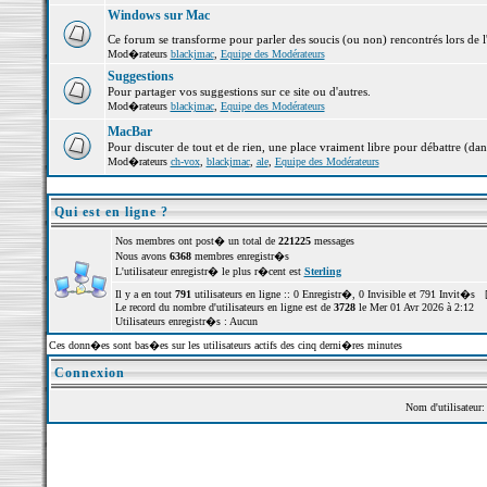
Windows sur Mac
Ce forum se transforme pour parler des soucis (ou non) rencontrés lors de 
Mod�rateurs
blackjmac
,
Equipe des Modérateurs
Suggestions
Pour partager vos suggestions sur ce site ou d'autres.
Mod�rateurs
blackjmac
,
Equipe des Modérateurs
MacBar
Pour discuter de tout et de rien, une place vraiment libre pour débattre (dan
Mod�rateurs
ch-vox
,
blackjmac
,
ale
,
Equipe des Modérateurs
Qui est en ligne ?
Nos membres ont post� un total de
221225
messages
Nous avons
6368
membres enregistr�s
L'utilisateur enregistr� le plus r�cent est
Sterling
Il y a en tout
791
utilisateurs en ligne :: 0 Enregistr�, 0 Invisible et 791 Invit�s 
Le record du nombre d'utilisateurs en ligne est de
3728
le Mer 01 Avr 2026 à 2:12
Utilisateurs enregistr�s : Aucun
Ces donn�es sont bas�es sur les utilisateurs actifs des cinq derni�res minutes
Connexion
Nom d'utilisateur