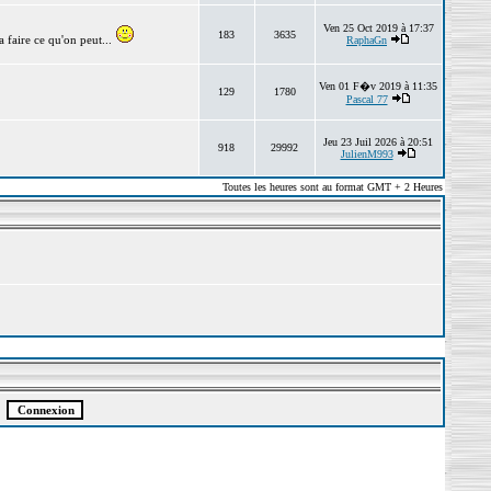
Ven 25 Oct 2019 à 17:37
183
3635
 faire ce qu'on peut...
RaphaGn
Ven 01 F�v 2019 à 11:35
129
1780
Pascal 77
Jeu 23 Juil 2026 à 20:51
918
29992
JulienM993
Toutes les heures sont au format GMT + 2 Heures