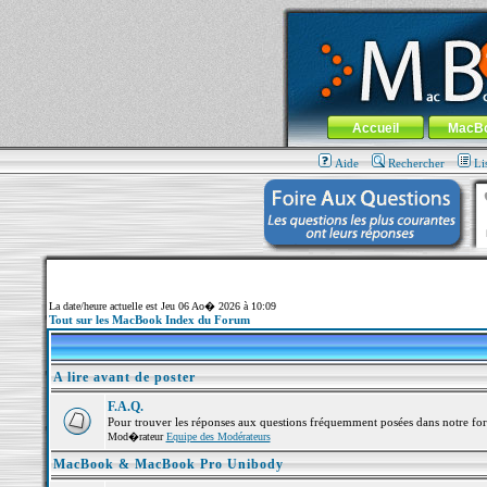
MacBook-fr.com : 100% Apple... 100% nom
Aller au contenu
-
Aller au menu 
Menu général
Accueil
MacB
Aide
Rechercher
Li
La date/heure actuelle est Jeu 06 Ao� 2026 à 10:09
Tout sur les MacBook Index du Forum
A lire avant de poster
F.A.Q.
Pour trouver les réponses aux questions fréquemment posées dans notre fo
Mod�rateur
Equipe des Modérateurs
MacBook & MacBook Pro Unibody