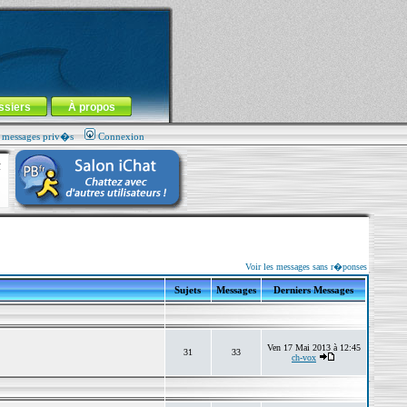
ssiers
À propos
s messages priv�s
Connexion
Voir les messages sans r�ponses
Sujets
Messages
Derniers Messages
Ven 17 Mai 2013 à 12:45
31
33
ch-vox