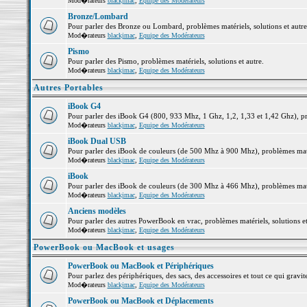
Mod�rateurs
blackjmac
,
Equipe des Modérateurs
Bronze/Lombard
Pour parler des Bronze ou Lombard, problèmes matériels, solutions et autre
Mod�rateurs
blackjmac
,
Equipe des Modérateurs
Pismo
Pour parler des Pismo, problèmes matériels, solutions et autre.
Mod�rateurs
blackjmac
,
Equipe des Modérateurs
Autres Portables
iBook G4
Pour parler des iBook G4 (800, 933 Mhz, 1 Ghz, 1,2, 1,33 et 1,42 Ghz), pro
Mod�rateurs
blackjmac
,
Equipe des Modérateurs
iBook Dual USB
Pour parler des iBook de couleurs (de 500 Mhz à 900 Mhz), problèmes matéri
Mod�rateurs
blackjmac
,
Equipe des Modérateurs
iBook
Pour parler des iBook de couleurs (de 300 Mhz à 466 Mhz), problèmes matéri
Mod�rateurs
blackjmac
,
Equipe des Modérateurs
Anciens modèles
Pour parler des autres PowerBook en vrac, problèmes matériels, solutions et
Mod�rateurs
blackjmac
,
Equipe des Modérateurs
PowerBook ou MacBook et usages
PowerBook ou MacBook et Périphériques
Pour parlez des périphériques, des sacs, des accessoires et tout ce qui gr
Mod�rateurs
blackjmac
,
Equipe des Modérateurs
PowerBook ou MacBook et Déplacements