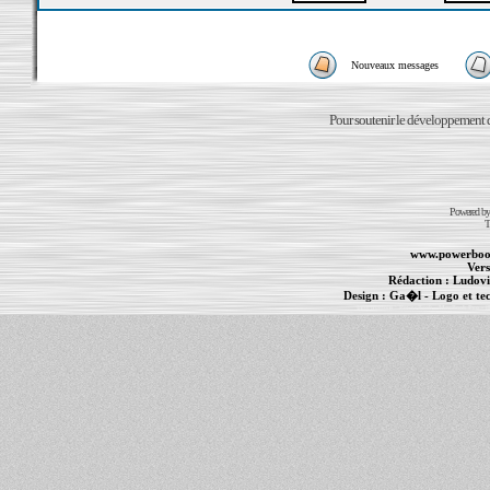
Nouveaux messages
Pour soutenir le développement du
Powered b
T
www.powerboo
Vers
Rédaction :
Ludovi
Design :
Ga�l
- Logo et te
Informations :
PowerBook
-
MacBook Pro
-
i