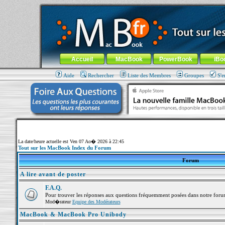
MacBook-fr.com : 100% Apple... 100% nomade !
Aller au contenu
-
Aller au menu général
-
Aller au menu de la
Menu général
Accueil
MacBook
PowerBook
iBo
Aide
Rechercher
Liste des Membres
Groupes
S'e
La date/heure actuelle est Ven 07 Ao� 2026 à 22:45
Tout sur les MacBook Index du Forum
Forum
A lire avant de poster
F.A.Q.
Pour trouver les réponses aux questions fréquemment posées dans notre foru
Mod�rateur
Equipe des Modérateurs
MacBook & MacBook Pro Unibody