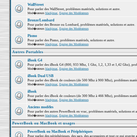
WallStreet
Pour parler des WallStreet, problèmes matériels, solutions et autre.
Mod�rateurs
blackjmac
,
Equipe des Modérateurs
Bronze/Lombard
Pour parler des Bronze ou Lombard, problèmes matériels, solutions et autre.
Mod�rateurs
blackjmac
,
Equipe des Modérateurs
Pismo
Pour parler des Pismo, problèmes matériels, solutions et autre.
Mod�rateurs
blackjmac
,
Equipe des Modérateurs
Autres Portables
iBook G4
Pour parler des iBook G4 (800, 933 Mhz, 1 Ghz, 1,2, 1,33 et 1,42 Ghz), probl
Mod�rateurs
blackjmac
,
Equipe des Modérateurs
iBook Dual USB
Pour parler des iBook de couleurs (de 500 Mhz à 900 Mhz), problèmes matériel
Mod�rateurs
blackjmac
,
Equipe des Modérateurs
iBook
Pour parler des iBook de couleurs (de 300 Mhz à 466 Mhz), problèmes matériel
Mod�rateurs
blackjmac
,
Equipe des Modérateurs
Anciens modèles
Pour parler des autres PowerBook en vrac, problèmes matériels, solutions et a
Mod�rateurs
blackjmac
,
Equipe des Modérateurs
PowerBook ou MacBook et usages
PowerBook ou MacBook et Périphériques
Pour parlez des périphériques, des sacs, des accessoires et tout ce qui grav