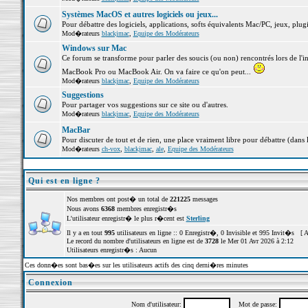
Systèmes MacOS et autres logiciels ou jeux...
Pour débattre des logiciels, applications, softs équivalents Mac/PC, jeux, plugi
Mod�rateurs
blackjmac
,
Equipe des Modérateurs
Windows sur Mac
Ce forum se transforme pour parler des soucis (ou non) rencontrés lors de l'i
MacBook Pro ou MacBook Air. On va faire ce qu'on peut...
Mod�rateurs
blackjmac
,
Equipe des Modérateurs
Suggestions
Pour partager vos suggestions sur ce site ou d'autres.
Mod�rateurs
blackjmac
,
Equipe des Modérateurs
MacBar
Pour discuter de tout et de rien, une place vraiment libre pour débattre (dans 
Mod�rateurs
ch-vox
,
blackjmac
,
ale
,
Equipe des Modérateurs
Qui est en ligne ?
Nos membres ont post� un total de
221225
messages
Nous avons
6368
membres enregistr�s
L'utilisateur enregistr� le plus r�cent est
Sterling
Il y a en tout
995
utilisateurs en ligne :: 0 Enregistr�, 0 Invisible et 995 Invit�s [
A
Le record du nombre d'utilisateurs en ligne est de
3728
le Mer 01 Avr 2026 à 2:12
Utilisateurs enregistr�s : Aucun
Ces donn�es sont bas�es sur les utilisateurs actifs des cinq derni�res minutes
Connexion
Nom d'utilisateur:
Mot de passe: