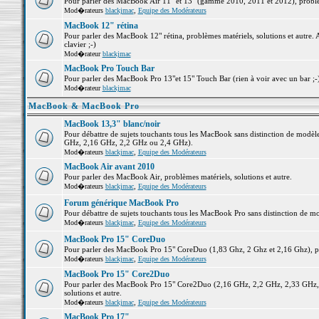
Pour parler des MacBook Air 11" et 13" (gamme 2010, 2011 et 2012), problème
Mod�rateurs
blackjmac
,
Equipe des Modérateurs
MacBook 12" rétina
Pour parler des MacBook 12" rétina, problèmes matériels, solutions et autre. 
clavier ;-)
Mod�rateur
blackjmac
MacBook Pro Touch Bar
Pour parler des MacBook Pro 13"et 15" Touch Bar (rien à voir avec un bar ;-) 
Mod�rateur
blackjmac
MacBook & MacBook Pro
MacBook 13,3" blanc/noir
Pour débattre de sujets touchants tous les MacBook sans distinction de mo
GHz, 2,16 GHz, 2,2 GHz ou 2,4 GHz).
Mod�rateurs
blackjmac
,
Equipe des Modérateurs
MacBook Air avant 2010
Pour parler des MacBook Air, problèmes matériels, solutions et autre.
Mod�rateurs
blackjmac
,
Equipe des Modérateurs
Forum générique MacBook Pro
Pour débattre de sujets touchants tous les MacBook Pro sans distinction de mo
Mod�rateurs
blackjmac
,
Equipe des Modérateurs
MacBook Pro 15" CoreDuo
Pour parler des MacBook Pro 15" CoreDuo (1,83 Ghz, 2 Ghz et 2,16 Ghz), pro
Mod�rateurs
blackjmac
,
Equipe des Modérateurs
MacBook Pro 15" Core2Duo
Pour parler des MacBook Pro 15" Core2Duo (2,16 GHz, 2,2 GHz, 2,33 GHz, 
solutions et autre.
Mod�rateurs
blackjmac
,
Equipe des Modérateurs
MacBook Pro 17"