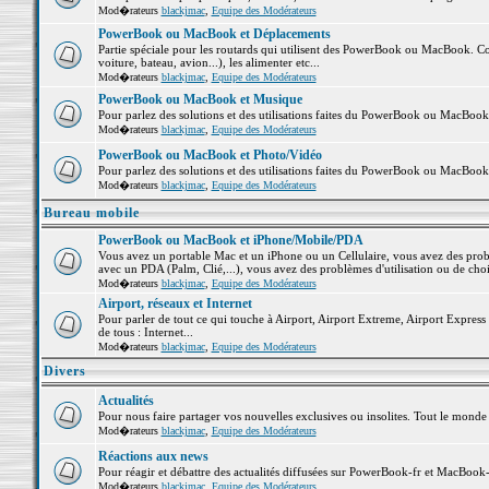
Mod�rateurs
blackjmac
,
Equipe des Modérateurs
PowerBook ou MacBook et Déplacements
Partie spéciale pour les routards qui utilisent des PowerBook ou MacBook. Co
voiture, bateau, avion...), les alimenter etc...
Mod�rateurs
blackjmac
,
Equipe des Modérateurs
PowerBook ou MacBook et Musique
Pour parlez des solutions et des utilisations faites du PowerBook ou MacBoo
Mod�rateurs
blackjmac
,
Equipe des Modérateurs
PowerBook ou MacBook et Photo/Vidéo
Pour parlez des solutions et des utilisations faites du PowerBook ou MacBook
Mod�rateurs
blackjmac
,
Equipe des Modérateurs
Bureau mobile
PowerBook ou MacBook et iPhone/Mobile/PDA
Vous avez un portable Mac et un iPhone ou un Cellulaire, vous avez des problè
avec un PDA (Palm, Clié,...), vous avez des problèmes d'utilisation ou de cho
Mod�rateurs
blackjmac
,
Equipe des Modérateurs
Airport, réseaux et Internet
Pour parler de tout ce qui touche à Airport, Airport Extreme, Airport Express e
de tous : Internet...
Mod�rateurs
blackjmac
,
Equipe des Modérateurs
Divers
Actualités
Pour nous faire partager vos nouvelles exclusives ou insolites. Tout le monde pe
Mod�rateurs
blackjmac
,
Equipe des Modérateurs
Réactions aux news
Pour réagir et débattre des actualités diffusées sur PowerBook-fr et MacBook-
Mod�rateurs
blackjmac
,
Equipe des Modérateurs