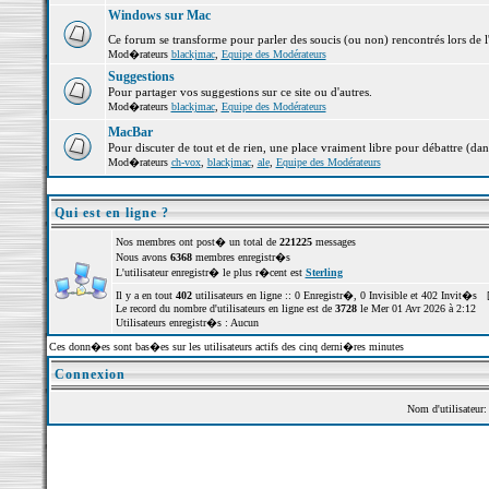
Windows sur Mac
Ce forum se transforme pour parler des soucis (ou non) rencontrés lors de 
Mod�rateurs
blackjmac
,
Equipe des Modérateurs
Suggestions
Pour partager vos suggestions sur ce site ou d'autres.
Mod�rateurs
blackjmac
,
Equipe des Modérateurs
MacBar
Pour discuter de tout et de rien, une place vraiment libre pour débattre (dan
Mod�rateurs
ch-vox
,
blackjmac
,
ale
,
Equipe des Modérateurs
Qui est en ligne ?
Nos membres ont post� un total de
221225
messages
Nous avons
6368
membres enregistr�s
L'utilisateur enregistr� le plus r�cent est
Sterling
Il y a en tout
402
utilisateurs en ligne :: 0 Enregistr�, 0 Invisible et 402 Invit�s 
Le record du nombre d'utilisateurs en ligne est de
3728
le Mer 01 Avr 2026 à 2:12
Utilisateurs enregistr�s : Aucun
Ces donn�es sont bas�es sur les utilisateurs actifs des cinq derni�res minutes
Connexion
Nom d'utilisateur