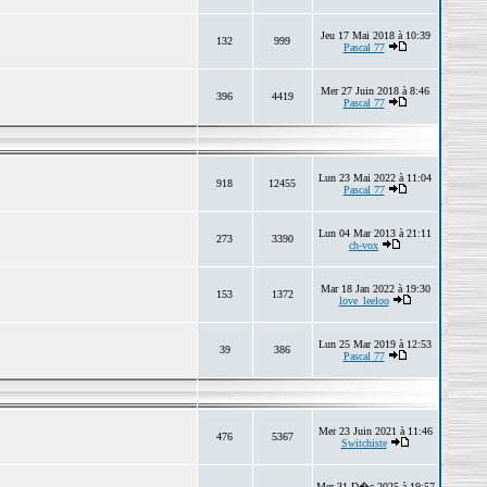
Jeu 17 Mai 2018 à 10:39
132
999
Pascal 77
Mer 27 Juin 2018 à 8:46
396
4419
Pascal 77
Lun 23 Mai 2022 à 11:04
918
12455
Pascal 77
Lun 04 Mar 2013 à 21:11
273
3390
ch-vox
Mar 18 Jan 2022 à 19:30
153
1372
love_leeloo
Lun 25 Mar 2019 à 12:53
39
386
Pascal 77
Mer 23 Juin 2021 à 11:46
476
5367
Switchiste
Mer 31 D�c 2025 à 19:57