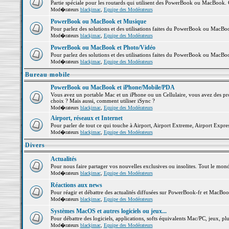
Partie spéciale pour les routards qui utilisent des PowerBook ou MacBook. Co
Mod�rateurs
blackjmac
,
Equipe des Modérateurs
PowerBook ou MacBook et Musique
Pour parlez des solutions et des utilisations faites du PowerBook ou MacB
Mod�rateurs
blackjmac
,
Equipe des Modérateurs
PowerBook ou MacBook et Photo/Vidéo
Pour parlez des solutions et des utilisations faites du PowerBook ou MacBo
Mod�rateurs
blackjmac
,
Equipe des Modérateurs
Bureau mobile
PowerBook ou MacBook et iPhone/Mobile/PDA
Vous avez un portable Mac et un iPhone ou un Cellulaire, vous avez des probl
choix ? Mais aussi, comment utiliser iSync ?
Mod�rateurs
blackjmac
,
Equipe des Modérateurs
Airport, réseaux et Internet
Pour parler de tout ce qui touche à Airport, Airport Extreme, Airport Express 
Mod�rateurs
blackjmac
,
Equipe des Modérateurs
Divers
Actualités
Pour nous faire partager vos nouvelles exclusives ou insolites. Tout le monde 
Mod�rateurs
blackjmac
,
Equipe des Modérateurs
Réactions aux news
Pour réagir et débattre des actualités diffusées sur PowerBook-fr et MacBoo
Mod�rateurs
blackjmac
,
Equipe des Modérateurs
Systèmes MacOS et autres logiciels ou jeux...
Pour débattre des logiciels, applications, softs équivalents Mac/PC, jeux, plu
Mod�rateurs
blackjmac
,
Equipe des Modérateurs