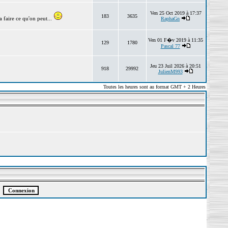
Ven 25 Oct 2019 à 17:37
183
3635
 faire ce qu'on peut...
RaphaGn
Ven 01 F�v 2019 à 11:35
129
1780
Pascal 77
Jeu 23 Juil 2026 à 20:51
918
29992
JulienM993
Toutes les heures sont au format GMT + 2 Heures