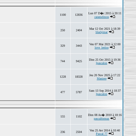
Lun 07 D�c 2015 à 20:11
1100
12836
caramelmou
Mar 12 Oct 2021 à 18:39
250
2404
blackjmac
Ven 07 Mai 2021 à 12:00
329
3443
love_leeloo
Dim 25 Oct 2015 à 19:36
744
9425
lpascalon
Jeu 20 Nov 2025 à 17:22
1228
18328
Maniere
Sam 13 Sep 2014 à 18:37
477
5787
lpascalon
Dim 08 Ao� 2010 à 18:16
155
1102
pascalformac
Ven 25 Avr 2014 à 10:40
236
2504
Pascal 77