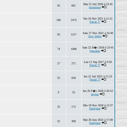
Mar 21 Juil 2026 à 23:45
95
601
mosmsma
Ven 26 Nov 2021 à 11:51
196
2473
Pascal 77
Sam 27 Nov 2021 à 16:40
95
1217
love_leeloo
Sam 22 D�c 2018 à 23:41
74
1008
lpascalon
Lun 11 Sep 2017 à 9:30
27
271
Pascal 77
Jeu 22 Juil 2021 à 11:23
52
658
Pascal 77
Jeu 26 F�v 2026 à 20:53
9
52
buyten
Mer 18 Nov 2020 à 12:37
25
173
blackjmac
Mar 28 Juin 2022 à 17:09
31
309
blackjmac