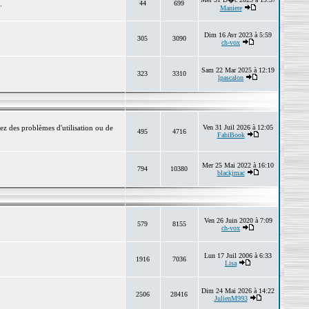
.
44
699
Maniere
Dim 16 Avr 2023 à 5:59
305
3090
ch-vox
Sam 22 Mar 2025 à 12:19
323
3310
lpascalon
ez des problèmes d'utilisation ou de
Ven 31 Juil 2026 à 12:05
495
4716
FabiBook
Mer 25 Mai 2022 à 16:10
794
10380
blackjmac
Ven 26 Juin 2020 à 7:09
579
8155
ch-vox
Lun 17 Juil 2006 à 6:33
1916
7036
Lisa
Dim 24 Mai 2026 à 14:22
2506
28416
JulienM993