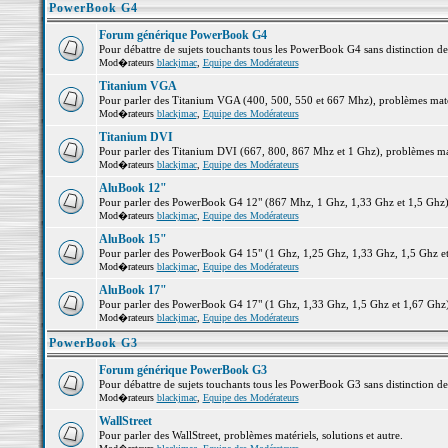
PowerBook G4
Forum générique PowerBook G4
Pour débattre de sujets touchants tous les PowerBook G4 sans distinction d
Mod�rateurs
blackjmac
,
Equipe des Modérateurs
Titanium VGA
Pour parler des Titanium VGA (400, 500, 550 et 667 Mhz), problèmes matéri
Mod�rateurs
blackjmac
,
Equipe des Modérateurs
Titanium DVI
Pour parler des Titanium DVI (667, 800, 867 Mhz et 1 Ghz), problèmes matér
Mod�rateurs
blackjmac
,
Equipe des Modérateurs
AluBook 12"
Pour parler des PowerBook G4 12" (867 Mhz, 1 Ghz, 1,33 Ghz et 1,5 Ghz), p
Mod�rateurs
blackjmac
,
Equipe des Modérateurs
AluBook 15"
Pour parler des PowerBook G4 15" (1 Ghz, 1,25 Ghz, 1,33 Ghz, 1,5 Ghz et 1
Mod�rateurs
blackjmac
,
Equipe des Modérateurs
AluBook 17"
Pour parler des PowerBook G4 17" (1 Ghz, 1,33 Ghz, 1,5 Ghz et 1,67 Ghz), 
Mod�rateurs
blackjmac
,
Equipe des Modérateurs
PowerBook G3
Forum générique PowerBook G3
Pour débattre de sujets touchants tous les PowerBook G3 sans distinction d
Mod�rateurs
blackjmac
,
Equipe des Modérateurs
WallStreet
Pour parler des WallStreet, problèmes matériels, solutions et autre.