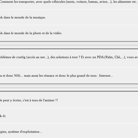
mment les transporter, avec quels véhicules (moto, voiture, bateau, avion...), les alimenter etc..
ook dans le monde de la musique.
ok dans le monde de la photo et de la vidéo.
èmes de config (accès au net...), des solutions à tout ? Et avec un PDA (Palm, Clié,...), vous av
et donc Wifi... mais aussi les réseaux et donc le plus grand de tous : Internet...
peut y écrire, c'est à tous de l'animer !!
k-fr.
gins, système d'exploitation...