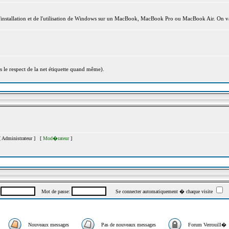
l'installation et de l'utilisation de Windows sur un MacBook, MacBook Pro ou MacBook Air. On va
s le respect de la net étiquette quand même).
[
Administrateur
] [
Mod�rateur
]
:
Mot de passe:
Se connecter automatiquement � chaque visite
Nouveaux messages
Pas de nouveaux messages
Forum Verrouill�