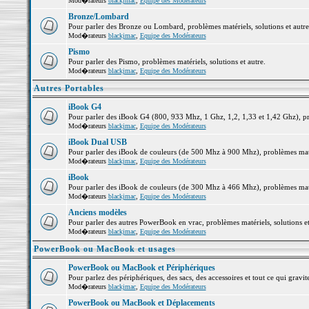
Mod�rateurs
blackjmac
,
Equipe des Modérateurs
Bronze/Lombard
Pour parler des Bronze ou Lombard, problèmes matériels, solutions et autre
Mod�rateurs
blackjmac
,
Equipe des Modérateurs
Pismo
Pour parler des Pismo, problèmes matériels, solutions et autre.
Mod�rateurs
blackjmac
,
Equipe des Modérateurs
Autres Portables
iBook G4
Pour parler des iBook G4 (800, 933 Mhz, 1 Ghz, 1,2, 1,33 et 1,42 Ghz), pro
Mod�rateurs
blackjmac
,
Equipe des Modérateurs
iBook Dual USB
Pour parler des iBook de couleurs (de 500 Mhz à 900 Mhz), problèmes matéri
Mod�rateurs
blackjmac
,
Equipe des Modérateurs
iBook
Pour parler des iBook de couleurs (de 300 Mhz à 466 Mhz), problèmes matéri
Mod�rateurs
blackjmac
,
Equipe des Modérateurs
Anciens modèles
Pour parler des autres PowerBook en vrac, problèmes matériels, solutions et
Mod�rateurs
blackjmac
,
Equipe des Modérateurs
PowerBook ou MacBook et usages
PowerBook ou MacBook et Périphériques
Pour parlez des périphériques, des sacs, des accessoires et tout ce qui gr
Mod�rateurs
blackjmac
,
Equipe des Modérateurs
PowerBook ou MacBook et Déplacements