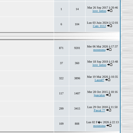
Mar 26 Sep 2017 à 20:46
1
14
love_leeloo
Lun 03 Juin 2024 à 12:01
6
104
Cam_0112
Mer 06 Mai 2026 à 17:37
871
9201
mosmsma
Mer 18 Sep 2019 à 13:48
37
360
love_leeloo
Mar 19 Mai 2026 à 10:35
322
3896
Laura07
Mer 28 Oct 2015 à 18:16
117
1407
lpascalon
Lun 29 Oct 2018 à 11:50
299
3415
Pascal 77
Lun 02 F�v 2026 à 22:13
109
808
mosmsma