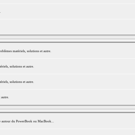
.
blèmes matériels, solutions et autre.
els, solutions et autre.
els, solutions et autre.
 autre.
avite autour du PowerBook ou MacBook...