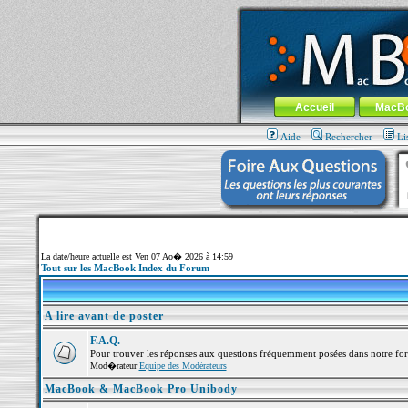
MacBook-fr.com : 100% Apple... 100% nom
Aller au contenu
-
Aller au menu 
Menu général
Accueil
MacB
Aide
Rechercher
Li
La date/heure actuelle est Ven 07 Ao� 2026 à 14:59
Tout sur les MacBook Index du Forum
A lire avant de poster
F.A.Q.
Pour trouver les réponses aux questions fréquemment posées dans notre fo
Mod�rateur
Equipe des Modérateurs
MacBook & MacBook Pro Unibody