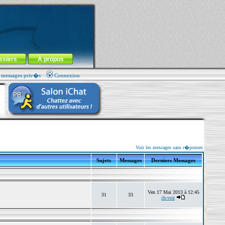
ssiers
À propos
s messages priv�s
Connexion
Voir les messages sans r�ponses
Sujets
Messages
Derniers Messages
Ven 17 Mai 2013 à 12:45
31
33
ch-vox