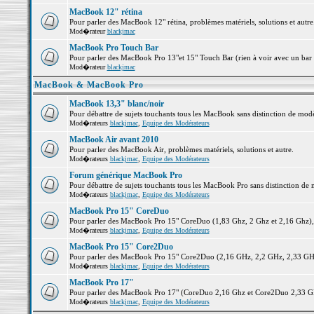
MacBook 12" rétina
Pour parler des MacBook 12" rétina, problèmes matériels, solutions et autre.
Mod�rateur
blackjmac
MacBook Pro Touch Bar
Pour parler des MacBook Pro 13"et 15" Touch Bar (rien à voir avec un bar ;-
Mod�rateur
blackjmac
MacBook & MacBook Pro
MacBook 13,3" blanc/noir
Pour débattre de sujets touchants tous les MacBook sans distinction de 
Mod�rateurs
blackjmac
,
Equipe des Modérateurs
MacBook Air avant 2010
Pour parler des MacBook Air, problèmes matériels, solutions et autre.
Mod�rateurs
blackjmac
,
Equipe des Modérateurs
Forum générique MacBook Pro
Pour débattre de sujets touchants tous les MacBook Pro sans distinction de 
Mod�rateurs
blackjmac
,
Equipe des Modérateurs
MacBook Pro 15" CoreDuo
Pour parler des MacBook Pro 15" CoreDuo (1,83 Ghz, 2 Ghz et 2,16 Ghz), pr
Mod�rateurs
blackjmac
,
Equipe des Modérateurs
MacBook Pro 15" Core2Duo
Pour parler des MacBook Pro 15" Core2Duo (2,16 GHz, 2,2 GHz, 2,33 GHz, 
Mod�rateurs
blackjmac
,
Equipe des Modérateurs
MacBook Pro 17"
Pour parler des MacBook Pro 17" (CoreDuo 2,16 Ghz et Core2Duo 2,33 GHz 
Mod�rateurs
blackjmac
,
Equipe des Modérateurs