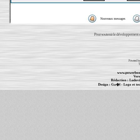
Nouveaux messages
Pour soutenir le développement du
Powered b
T
www.powerboo
Vers
Rédaction :
Ludovi
Design :
Ga�l
- Logo et te
Informations :
PowerBook
-
MacBook Pro
-
i