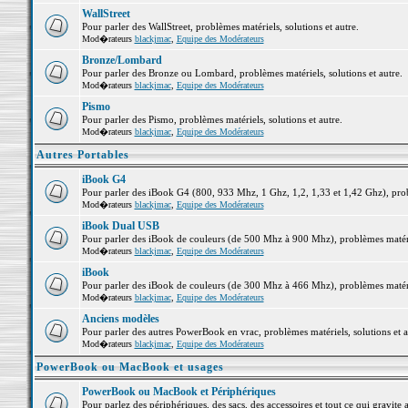
WallStreet
Pour parler des WallStreet, problèmes matériels, solutions et autre.
Mod�rateurs
blackjmac
,
Equipe des Modérateurs
Bronze/Lombard
Pour parler des Bronze ou Lombard, problèmes matériels, solutions et autre.
Mod�rateurs
blackjmac
,
Equipe des Modérateurs
Pismo
Pour parler des Pismo, problèmes matériels, solutions et autre.
Mod�rateurs
blackjmac
,
Equipe des Modérateurs
Autres Portables
iBook G4
Pour parler des iBook G4 (800, 933 Mhz, 1 Ghz, 1,2, 1,33 et 1,42 Ghz), probl
Mod�rateurs
blackjmac
,
Equipe des Modérateurs
iBook Dual USB
Pour parler des iBook de couleurs (de 500 Mhz à 900 Mhz), problèmes matériel
Mod�rateurs
blackjmac
,
Equipe des Modérateurs
iBook
Pour parler des iBook de couleurs (de 300 Mhz à 466 Mhz), problèmes matériel
Mod�rateurs
blackjmac
,
Equipe des Modérateurs
Anciens modèles
Pour parler des autres PowerBook en vrac, problèmes matériels, solutions et a
Mod�rateurs
blackjmac
,
Equipe des Modérateurs
PowerBook ou MacBook et usages
PowerBook ou MacBook et Périphériques
Pour parlez des périphériques, des sacs, des accessoires et tout ce qui grav