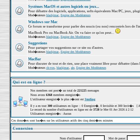
Systèmes MacOS et autres logiciels ou jeux...
Pour débattre des logiciels, applications, softs équivalents Mac/PC, jeux, plugi
Mod�rateurs
blackjmac
,
Equipe des Modérateurs
Windows sur Mac
Ce forum se transforme pour parler des soucis (ou non) rencontrés lors de l'i
MacBook Pro ou MacBook Air. On va faire ce qu'on peut...
Mod�rateurs
blackjmac
,
Equipe des Modérateurs
Suggestions
Pour partager vos suggestions sur ce site ou d'autres.
Mod�rateurs
blackjmac
,
Equipe des Modérateurs
MacBar
Pour discuter de tout et de rien, une place vraiment libre pour débattre (dans 
Mod�rateurs
ch-vox
,
blackjmac
,
ale
,
Equipe des Modérateurs
Qui est en ligne ?
Nos membres ont post� un total de
221225
messages
Nous avons
6368
membres enregistr�s
L'utilisateur enregistr� le plus r�cent est
Sterling
Il y a en tout
300
utilisateurs en ligne :: 0 Enregistr�, 0 Invisible et 300 Invit�s [
A
Le record du nombre d'utilisateurs en ligne est de
3728
le Mer 01 Avr 2026 à 2:12
Utilisateurs enregistr�s : Aucun
Ces donn�es sont bas�es sur les utilisateurs actifs des cinq derni�res minutes
Connexion
Nom d'utilisateur:
Mot de passe: