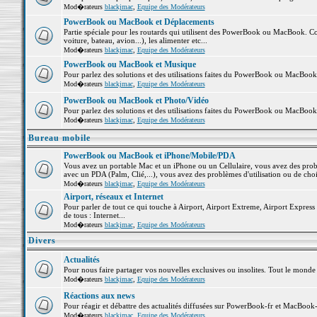
Mod�rateurs
blackjmac
,
Equipe des Modérateurs
PowerBook ou MacBook et Déplacements
Partie spéciale pour les routards qui utilisent des PowerBook ou MacBook. Co
voiture, bateau, avion...), les alimenter etc...
Mod�rateurs
blackjmac
,
Equipe des Modérateurs
PowerBook ou MacBook et Musique
Pour parlez des solutions et des utilisations faites du PowerBook ou MacBoo
Mod�rateurs
blackjmac
,
Equipe des Modérateurs
PowerBook ou MacBook et Photo/Vidéo
Pour parlez des solutions et des utilisations faites du PowerBook ou MacBook
Mod�rateurs
blackjmac
,
Equipe des Modérateurs
Bureau mobile
PowerBook ou MacBook et iPhone/Mobile/PDA
Vous avez un portable Mac et un iPhone ou un Cellulaire, vous avez des problè
avec un PDA (Palm, Clié,...), vous avez des problèmes d'utilisation ou de cho
Mod�rateurs
blackjmac
,
Equipe des Modérateurs
Airport, réseaux et Internet
Pour parler de tout ce qui touche à Airport, Airport Extreme, Airport Express e
de tous : Internet...
Mod�rateurs
blackjmac
,
Equipe des Modérateurs
Divers
Actualités
Pour nous faire partager vos nouvelles exclusives ou insolites. Tout le monde pe
Mod�rateurs
blackjmac
,
Equipe des Modérateurs
Réactions aux news
Pour réagir et débattre des actualités diffusées sur PowerBook-fr et MacBook-
Mod�rateurs
blackjmac
,
Equipe des Modérateurs