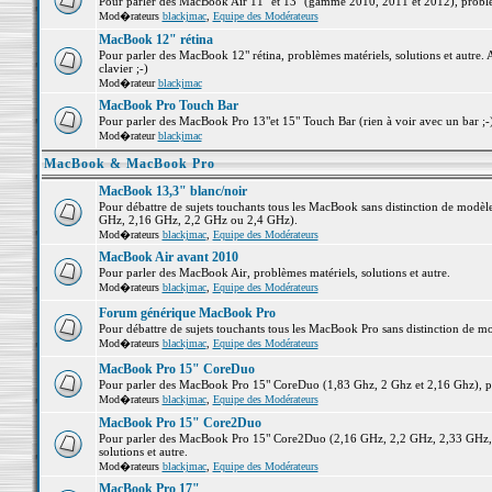
Pour parler des MacBook Air 11" et 13" (gamme 2010, 2011 et 2012), problème
Mod�rateurs
blackjmac
,
Equipe des Modérateurs
MacBook 12" rétina
Pour parler des MacBook 12" rétina, problèmes matériels, solutions et autre. 
clavier ;-)
Mod�rateur
blackjmac
MacBook Pro Touch Bar
Pour parler des MacBook Pro 13"et 15" Touch Bar (rien à voir avec un bar ;-) 
Mod�rateur
blackjmac
MacBook & MacBook Pro
MacBook 13,3" blanc/noir
Pour débattre de sujets touchants tous les MacBook sans distinction de mo
GHz, 2,16 GHz, 2,2 GHz ou 2,4 GHz).
Mod�rateurs
blackjmac
,
Equipe des Modérateurs
MacBook Air avant 2010
Pour parler des MacBook Air, problèmes matériels, solutions et autre.
Mod�rateurs
blackjmac
,
Equipe des Modérateurs
Forum générique MacBook Pro
Pour débattre de sujets touchants tous les MacBook Pro sans distinction de mo
Mod�rateurs
blackjmac
,
Equipe des Modérateurs
MacBook Pro 15" CoreDuo
Pour parler des MacBook Pro 15" CoreDuo (1,83 Ghz, 2 Ghz et 2,16 Ghz), pro
Mod�rateurs
blackjmac
,
Equipe des Modérateurs
MacBook Pro 15" Core2Duo
Pour parler des MacBook Pro 15" Core2Duo (2,16 GHz, 2,2 GHz, 2,33 GHz, 
solutions et autre.
Mod�rateurs
blackjmac
,
Equipe des Modérateurs
MacBook Pro 17"