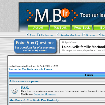
MacBook-fr.com : 100% Apple... 100% nomade !
Aller au contenu
-
Aller au menu général
-
Aller au menu de la
Menu général
Accueil
MacBook
PowerBook
iBo
Aide
Rechercher
Liste des Membres
Groupes
S'e
La date/heure actuelle est Ven 07 Ao� 2026 à 12:22
Tout sur les MacBook Index du Forum
Forum
A lire avant de poster
F.A.Q.
Pour trouver les réponses aux questions fréquemment posées dans notre foru
Mod�rateur
Equipe des Modérateurs
MacBook & MacBook Pro Unibody