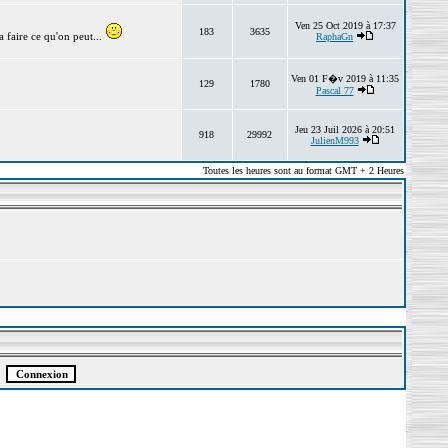
Ven 25 Oct 2019 à 17:37
183
3635
 faire ce qu'on peut...
RaphaGn
Ven 01 F�v 2019 à 11:35
129
1780
Pascal 77
Jeu 23 Juil 2026 à 20:51
918
29992
JulienM993
Toutes les heures sont au format GMT + 2 Heures