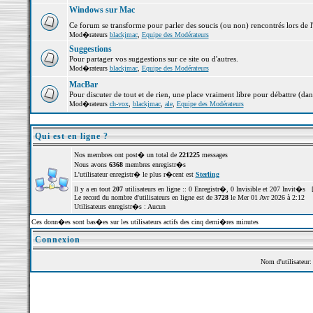
Windows sur Mac
Ce forum se transforme pour parler des soucis (ou non) rencontrés lors de 
Mod�rateurs
blackjmac
,
Equipe des Modérateurs
Suggestions
Pour partager vos suggestions sur ce site ou d'autres.
Mod�rateurs
blackjmac
,
Equipe des Modérateurs
MacBar
Pour discuter de tout et de rien, une place vraiment libre pour débattre (dan
Mod�rateurs
ch-vox
,
blackjmac
,
ale
,
Equipe des Modérateurs
Qui est en ligne ?
Nos membres ont post� un total de
221225
messages
Nous avons
6368
membres enregistr�s
L'utilisateur enregistr� le plus r�cent est
Sterling
Il y a en tout
207
utilisateurs en ligne :: 0 Enregistr�, 0 Invisible et 207 Invit�s 
Le record du nombre d'utilisateurs en ligne est de
3728
le Mer 01 Avr 2026 à 2:12
Utilisateurs enregistr�s : Aucun
Ces donn�es sont bas�es sur les utilisateurs actifs des cinq derni�res minutes
Connexion
Nom d'utilisateur