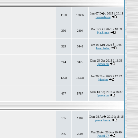
Lun 07 D�c 2015 à 20:11
1100
12836
caramelmou
Mar 12 Oct 2021 à 18:39
250
2404
blackjmac
Ven 07 Mai 2021 à 12:00
329
3443
love_leeloo
Dim 25 Oct 2015 à 19:36
744
9425
lpascalon
Jeu 20 Nov 2025 à 17:22
1228
18328
Maniere
Sam 13 Sep 2014 à 18:37
477
5787
lpascalon
Dim 08 Ao� 2010 à 18:16
155
1102
pascalformac
Ven 25 Avr 2014 à 10:40
236
2504
Pascal 77