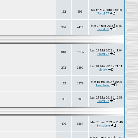
Jeu 17 Mai 2018 à 10:39
132
999
Pascal 77
Mer 27 Juin 2018 à 8:46
396
4419
Pascal 77
Lun 23 Mai 2022 à 11:04
918
12455
Pascal 77
Lun 04 Mar 2013 à 21:11
273
3390
ch-vox
Mar 18 Jan 2022 à 19:30
153
1372
love_leeloo
Lun 25 Mar 2019 à 12:53
39
386
Pascal 77
Mer 23 Juin 2021 à 11:46
476
5367
Switchiste
Mer 31 D�c 2025 à 19:57