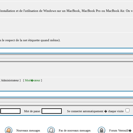
l'installation et de l'utilisation de Windows sur un MacBook, MacBook Pro ou MacBook Air. On va
s le respect de la net étiquette quand même).
[
Administrateur
] [
Mod�rateur
]
:
Mot de passe:
Se connecter automatiquement � chaque visite
Nouveaux messages
Pas de nouveaux messages
Forum Verrouill�