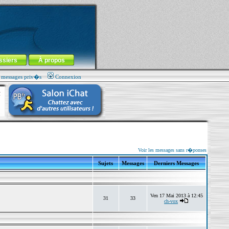
ssiers
À propos
s messages priv�s
Connexion
Voir les messages sans r�ponses
Sujets
Messages
Derniers Messages
Ven 17 Mai 2013 à 12:45
31
33
ch-vox