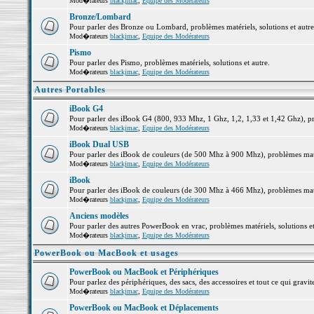
Mod�rateurs
blackjmac
,
Equipe des Modérateurs
Bronze/Lombard
Pour parler des Bronze ou Lombard, problèmes matériels, solutions et autre
Mod�rateurs
blackjmac
,
Equipe des Modérateurs
Pismo
Pour parler des Pismo, problèmes matériels, solutions et autre.
Mod�rateurs
blackjmac
,
Equipe des Modérateurs
Autres Portables
iBook G4
Pour parler des iBook G4 (800, 933 Mhz, 1 Ghz, 1,2, 1,33 et 1,42 Ghz), pro
Mod�rateurs
blackjmac
,
Equipe des Modérateurs
iBook Dual USB
Pour parler des iBook de couleurs (de 500 Mhz à 900 Mhz), problèmes matéri
Mod�rateurs
blackjmac
,
Equipe des Modérateurs
iBook
Pour parler des iBook de couleurs (de 300 Mhz à 466 Mhz), problèmes matéri
Mod�rateurs
blackjmac
,
Equipe des Modérateurs
Anciens modèles
Pour parler des autres PowerBook en vrac, problèmes matériels, solutions et
Mod�rateurs
blackjmac
,
Equipe des Modérateurs
PowerBook ou MacBook et usages
PowerBook ou MacBook et Périphériques
Pour parlez des périphériques, des sacs, des accessoires et tout ce qui gr
Mod�rateurs
blackjmac
,
Equipe des Modérateurs
PowerBook ou MacBook et Déplacements