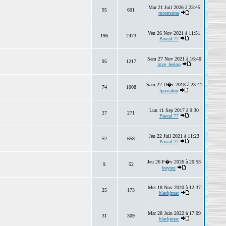
Mar 21 Juil 2026 à 23:45
95
601
mosmsma
Ven 26 Nov 2021 à 11:51
196
2473
Pascal 77
Sam 27 Nov 2021 à 16:40
95
1217
love_leeloo
Sam 22 D�c 2018 à 23:41
74
1008
lpascalon
Lun 11 Sep 2017 à 9:30
27
271
Pascal 77
Jeu 22 Juil 2021 à 11:23
52
658
Pascal 77
Jeu 26 F�v 2026 à 20:53
9
52
buyten
Mer 18 Nov 2020 à 12:37
25
173
blackjmac
Mar 28 Juin 2022 à 17:09
31
309
blackjmac