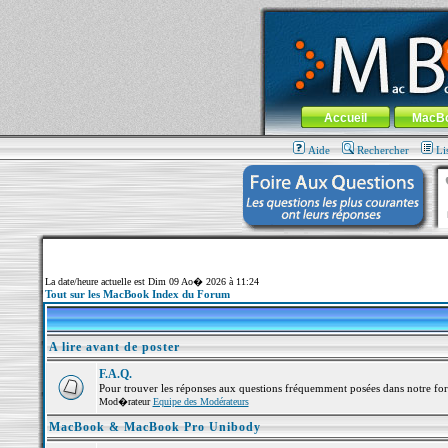
MacBook-fr.com : 100% Apple... 100% nom
Aller au contenu
-
Aller au menu 
Menu général
Accueil
MacB
Aide
Rechercher
Li
La date/heure actuelle est Dim 09 Ao� 2026 à 11:24
Tout sur les MacBook Index du Forum
A lire avant de poster
F.A.Q.
Pour trouver les réponses aux questions fréquemment posées dans notre fo
Mod�rateur
Equipe des Modérateurs
MacBook & MacBook Pro Unibody