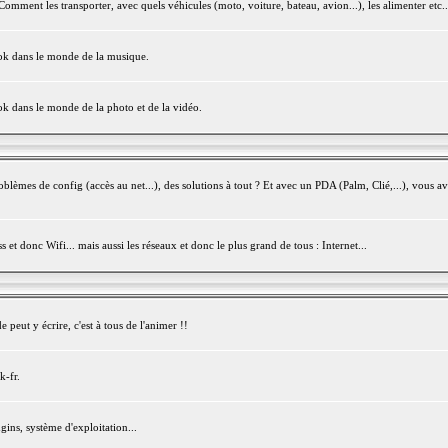
mment les transporter, avec quels véhicules (moto, voiture, bateau, avion...), les alimenter etc..
ook dans le monde de la musique.
ok dans le monde de la photo et de la vidéo.
èmes de config (accès au net...), des solutions à tout ? Et avec un PDA (Palm, Clié,...), vous av
et donc Wifi... mais aussi les réseaux et donc le plus grand de tous : Internet...
peut y écrire, c'est à tous de l'animer !!
k-fr.
gins, système d'exploitation...