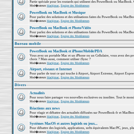
Partie spéciale pour les routards qui utilisent des PowerBook ou MacBook. Co
Mod�rateurs
blackjmac
,
Equipe des Modérateurs
PowerBook ou MacBook et Musique
Pour parlez des solutions et des utilisations faites du PowerBook ou MacB
Mod�rateurs
blackjmac
,
Equipe des Modérateurs
PowerBook ou MacBook et Photo/Vidéo
Pour parlez des solutions et des utilisations faites du PowerBook ou MacBo
Mod�rateurs
blackjmac
,
Equipe des Modérateurs
Bureau mobile
PowerBook ou MacBook et iPhone/Mobile/PDA
Vous avez un portable Mac et un iPhone ou un Cellulaire, vous avez des probl
choix ? Mais aussi, comment utiliser iSync ?
Mod�rateurs
blackjmac
,
Equipe des Modérateurs
Airport, réseaux et Internet
Pour parler de tout ce qui touche à Airport, Airport Extreme, Airport Express 
Mod�rateurs
blackjmac
,
Equipe des Modérateurs
Divers
Actualités
Pour nous faire partager vos nouvelles exclusives ou insolites. Tout le monde 
Mod�rateurs
blackjmac
,
Equipe des Modérateurs
Réactions aux news
Pour réagir et débattre des actualités diffusées sur PowerBook-fr et MacBoo
Mod�rateurs
blackjmac
,
Equipe des Modérateurs
Systèmes MacOS et autres logiciels ou jeux...
Pour débattre des logiciels, applications, softs équivalents Mac/PC, jeux, plu
Mod�rateurs
blackjmac
,
Equipe des Modérateurs