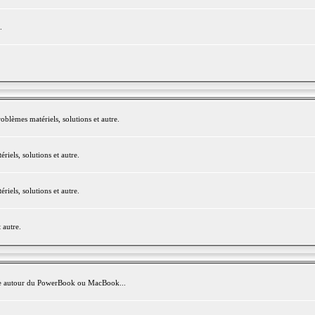
.
blèmes matériels, solutions et autre.
els, solutions et autre.
els, solutions et autre.
 autre.
avite autour du PowerBook ou MacBook...