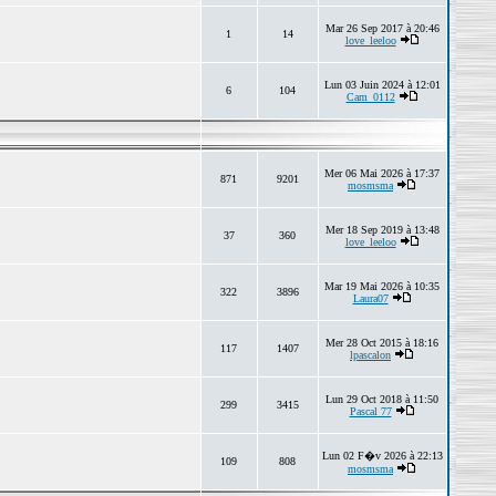
Mar 26 Sep 2017 à 20:46
1
14
love_leeloo
Lun 03 Juin 2024 à 12:01
6
104
Cam_0112
Mer 06 Mai 2026 à 17:37
871
9201
mosmsma
Mer 18 Sep 2019 à 13:48
37
360
love_leeloo
Mar 19 Mai 2026 à 10:35
322
3896
Laura07
Mer 28 Oct 2015 à 18:16
117
1407
lpascalon
Lun 29 Oct 2018 à 11:50
299
3415
Pascal 77
Lun 02 F�v 2026 à 22:13
109
808
mosmsma