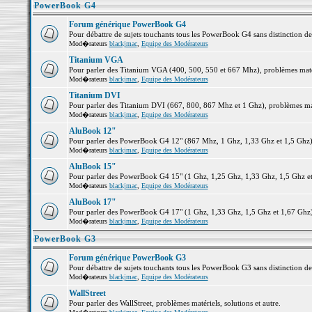
PowerBook G4
Forum générique PowerBook G4
Pour débattre de sujets touchants tous les PowerBook G4 sans distinction d
Mod�rateurs
blackjmac
,
Equipe des Modérateurs
Titanium VGA
Pour parler des Titanium VGA (400, 500, 550 et 667 Mhz), problèmes matéri
Mod�rateurs
blackjmac
,
Equipe des Modérateurs
Titanium DVI
Pour parler des Titanium DVI (667, 800, 867 Mhz et 1 Ghz), problèmes matér
Mod�rateurs
blackjmac
,
Equipe des Modérateurs
AluBook 12"
Pour parler des PowerBook G4 12" (867 Mhz, 1 Ghz, 1,33 Ghz et 1,5 Ghz), p
Mod�rateurs
blackjmac
,
Equipe des Modérateurs
AluBook 15"
Pour parler des PowerBook G4 15" (1 Ghz, 1,25 Ghz, 1,33 Ghz, 1,5 Ghz et 1
Mod�rateurs
blackjmac
,
Equipe des Modérateurs
AluBook 17"
Pour parler des PowerBook G4 17" (1 Ghz, 1,33 Ghz, 1,5 Ghz et 1,67 Ghz), 
Mod�rateurs
blackjmac
,
Equipe des Modérateurs
PowerBook G3
Forum générique PowerBook G3
Pour débattre de sujets touchants tous les PowerBook G3 sans distinction d
Mod�rateurs
blackjmac
,
Equipe des Modérateurs
WallStreet
Pour parler des WallStreet, problèmes matériels, solutions et autre.