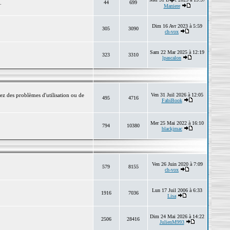
.
44
699
Maniere
Dim 16 Avr 2023 à 5:59
305
3090
ch-vox
Sam 22 Mar 2025 à 12:19
323
3310
lpascalon
ez des problèmes d'utilisation ou de
Ven 31 Juil 2026 à 12:05
495
4716
FabiBook
Mer 25 Mai 2022 à 16:10
794
10380
blackjmac
Ven 26 Juin 2020 à 7:09
579
8155
ch-vox
Lun 17 Juil 2006 à 6:33
1916
7036
Lisa
Dim 24 Mai 2026 à 14:22
2506
28416
JulienM993