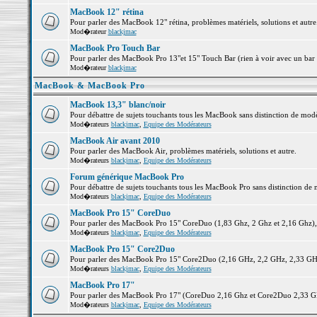
MacBook 12" rétina
Pour parler des MacBook 12" rétina, problèmes matériels, solutions et autre.
Mod�rateur
blackjmac
MacBook Pro Touch Bar
Pour parler des MacBook Pro 13"et 15" Touch Bar (rien à voir avec un bar ;-
Mod�rateur
blackjmac
MacBook & MacBook Pro
MacBook 13,3" blanc/noir
Pour débattre de sujets touchants tous les MacBook sans distinction de 
Mod�rateurs
blackjmac
,
Equipe des Modérateurs
MacBook Air avant 2010
Pour parler des MacBook Air, problèmes matériels, solutions et autre.
Mod�rateurs
blackjmac
,
Equipe des Modérateurs
Forum générique MacBook Pro
Pour débattre de sujets touchants tous les MacBook Pro sans distinction de 
Mod�rateurs
blackjmac
,
Equipe des Modérateurs
MacBook Pro 15" CoreDuo
Pour parler des MacBook Pro 15" CoreDuo (1,83 Ghz, 2 Ghz et 2,16 Ghz), pr
Mod�rateurs
blackjmac
,
Equipe des Modérateurs
MacBook Pro 15" Core2Duo
Pour parler des MacBook Pro 15" Core2Duo (2,16 GHz, 2,2 GHz, 2,33 GHz, 
Mod�rateurs
blackjmac
,
Equipe des Modérateurs
MacBook Pro 17"
Pour parler des MacBook Pro 17" (CoreDuo 2,16 Ghz et Core2Duo 2,33 GHz 
Mod�rateurs
blackjmac
,
Equipe des Modérateurs