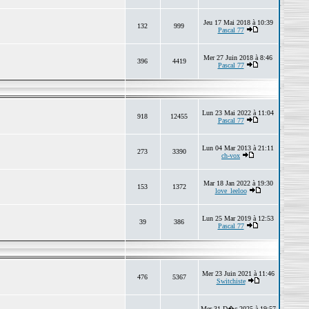
Jeu 17 Mai 2018 à 10:39
132
999
Pascal 77
Mer 27 Juin 2018 à 8:46
396
4419
Pascal 77
Lun 23 Mai 2022 à 11:04
918
12455
Pascal 77
Lun 04 Mar 2013 à 21:11
273
3390
ch-vox
Mar 18 Jan 2022 à 19:30
153
1372
love_leeloo
Lun 25 Mar 2019 à 12:53
39
386
Pascal 77
Mer 23 Juin 2021 à 11:46
476
5367
Switchiste
Mer 31 D�c 2025 à 19:57