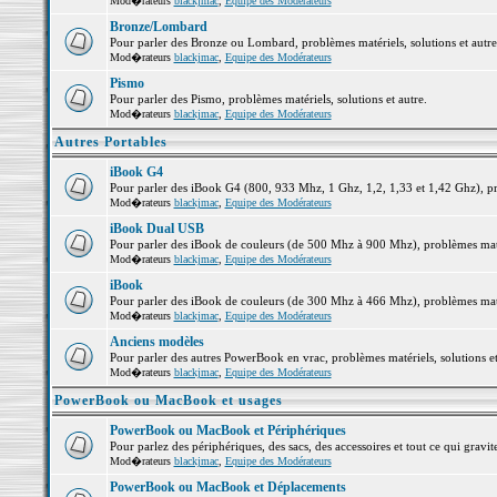
Mod�rateurs
blackjmac
,
Equipe des Modérateurs
Bronze/Lombard
Pour parler des Bronze ou Lombard, problèmes matériels, solutions et autre
Mod�rateurs
blackjmac
,
Equipe des Modérateurs
Pismo
Pour parler des Pismo, problèmes matériels, solutions et autre.
Mod�rateurs
blackjmac
,
Equipe des Modérateurs
Autres Portables
iBook G4
Pour parler des iBook G4 (800, 933 Mhz, 1 Ghz, 1,2, 1,33 et 1,42 Ghz), pro
Mod�rateurs
blackjmac
,
Equipe des Modérateurs
iBook Dual USB
Pour parler des iBook de couleurs (de 500 Mhz à 900 Mhz), problèmes matéri
Mod�rateurs
blackjmac
,
Equipe des Modérateurs
iBook
Pour parler des iBook de couleurs (de 300 Mhz à 466 Mhz), problèmes matéri
Mod�rateurs
blackjmac
,
Equipe des Modérateurs
Anciens modèles
Pour parler des autres PowerBook en vrac, problèmes matériels, solutions et
Mod�rateurs
blackjmac
,
Equipe des Modérateurs
PowerBook ou MacBook et usages
PowerBook ou MacBook et Périphériques
Pour parlez des périphériques, des sacs, des accessoires et tout ce qui gr
Mod�rateurs
blackjmac
,
Equipe des Modérateurs
PowerBook ou MacBook et Déplacements