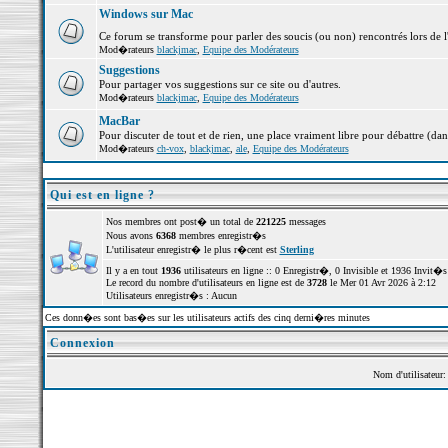
Windows sur Mac
Ce forum se transforme pour parler des soucis (ou non) rencontrés lors de 
Mod�rateurs
blackjmac
,
Equipe des Modérateurs
Suggestions
Pour partager vos suggestions sur ce site ou d'autres.
Mod�rateurs
blackjmac
,
Equipe des Modérateurs
MacBar
Pour discuter de tout et de rien, une place vraiment libre pour débattre (dan
Mod�rateurs
ch-vox
,
blackjmac
,
ale
,
Equipe des Modérateurs
Qui est en ligne ?
Nos membres ont post� un total de
221225
messages
Nous avons
6368
membres enregistr�s
L'utilisateur enregistr� le plus r�cent est
Sterling
Il y a en tout
1936
utilisateurs en ligne :: 0 Enregistr�, 0 Invisible et 1936 Invit
Le record du nombre d'utilisateurs en ligne est de
3728
le Mer 01 Avr 2026 à 2:12
Utilisateurs enregistr�s : Aucun
Ces donn�es sont bas�es sur les utilisateurs actifs des cinq derni�res minutes
Connexion
Nom d'utilisateur