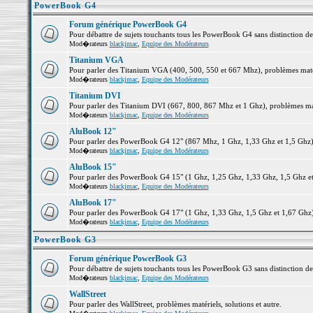
PowerBook G4
Forum générique PowerBook G4
Pour débattre de sujets touchants tous les PowerBook G4 sans distinction d
Mod�rateurs
blackjmac
,
Equipe des Modérateurs
Titanium VGA
Pour parler des Titanium VGA (400, 500, 550 et 667 Mhz), problèmes matéri
Mod�rateurs
blackjmac
,
Equipe des Modérateurs
Titanium DVI
Pour parler des Titanium DVI (667, 800, 867 Mhz et 1 Ghz), problèmes matér
Mod�rateurs
blackjmac
,
Equipe des Modérateurs
AluBook 12"
Pour parler des PowerBook G4 12" (867 Mhz, 1 Ghz, 1,33 Ghz et 1,5 Ghz), p
Mod�rateurs
blackjmac
,
Equipe des Modérateurs
AluBook 15"
Pour parler des PowerBook G4 15" (1 Ghz, 1,25 Ghz, 1,33 Ghz, 1,5 Ghz et 1
Mod�rateurs
blackjmac
,
Equipe des Modérateurs
AluBook 17"
Pour parler des PowerBook G4 17" (1 Ghz, 1,33 Ghz, 1,5 Ghz et 1,67 Ghz), 
Mod�rateurs
blackjmac
,
Equipe des Modérateurs
PowerBook G3
Forum générique PowerBook G3
Pour débattre de sujets touchants tous les PowerBook G3 sans distinction d
Mod�rateurs
blackjmac
,
Equipe des Modérateurs
WallStreet
Pour parler des WallStreet, problèmes matériels, solutions et autre.