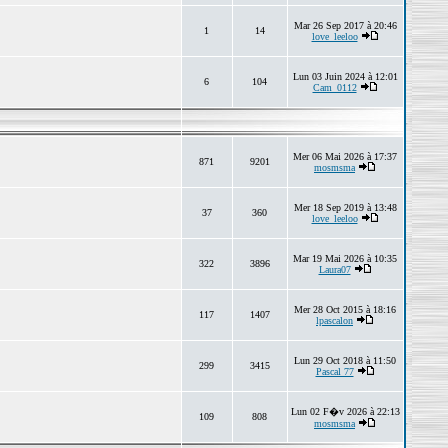
Mar 26 Sep 2017 à 20:46
1
14
love_leeloo
Lun 03 Juin 2024 à 12:01
6
104
Cam_0112
Mer 06 Mai 2026 à 17:37
871
9201
mosmsma
Mer 18 Sep 2019 à 13:48
37
360
love_leeloo
Mar 19 Mai 2026 à 10:35
322
3896
Laura07
Mer 28 Oct 2015 à 18:16
117
1407
lpascalon
Lun 29 Oct 2018 à 11:50
299
3415
Pascal 77
Lun 02 F�v 2026 à 22:13
109
808
mosmsma