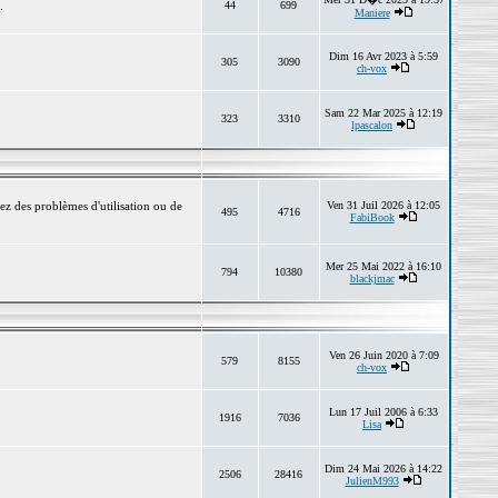
.
44
699
Maniere
Dim 16 Avr 2023 à 5:59
305
3090
ch-vox
Sam 22 Mar 2025 à 12:19
323
3310
lpascalon
ez des problèmes d'utilisation ou de
Ven 31 Juil 2026 à 12:05
495
4716
FabiBook
Mer 25 Mai 2022 à 16:10
794
10380
blackjmac
Ven 26 Juin 2020 à 7:09
579
8155
ch-vox
Lun 17 Juil 2006 à 6:33
1916
7036
Lisa
Dim 24 Mai 2026 à 14:22
2506
28416
JulienM993