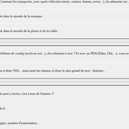
mment les transporter, avec quels véhicules (moto, voiture, bateau, avion...), les alimenter etc..
ook dans le monde de la musique.
ok dans le monde de la photo et de la vidéo.
èmes de config (accès au net...), des solutions à tout ? Et avec un PDA (Palm, Clié,...), vous av
et donc Wifi... mais aussi les réseaux et donc le plus grand de tous : Internet...
peut y écrire, c'est à tous de l'animer !!
k-fr.
gins, système d'exploitation...