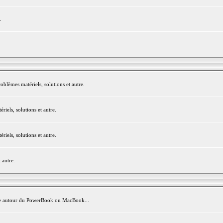
.
blèmes matériels, solutions et autre.
els, solutions et autre.
els, solutions et autre.
 autre.
avite autour du PowerBook ou MacBook...