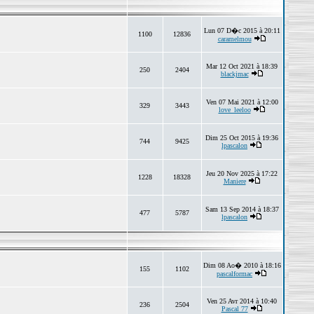
Lun 07 D�c 2015 à 20:11
1100
12836
caramelmou
Mar 12 Oct 2021 à 18:39
250
2404
blackjmac
Ven 07 Mai 2021 à 12:00
329
3443
love_leeloo
Dim 25 Oct 2015 à 19:36
744
9425
lpascalon
Jeu 20 Nov 2025 à 17:22
1228
18328
Maniere
Sam 13 Sep 2014 à 18:37
477
5787
lpascalon
Dim 08 Ao� 2010 à 18:16
155
1102
pascalformac
Ven 25 Avr 2014 à 10:40
236
2504
Pascal 77