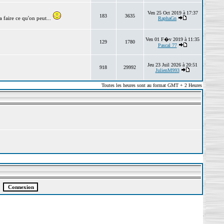
Ven 25 Oct 2019 à 17:37
183
3635
 faire ce qu'on peut...
RaphaGn
Ven 01 F�v 2019 à 11:35
129
1780
Pascal 77
Jeu 23 Juil 2026 à 20:51
918
29992
JulienM993
Toutes les heures sont au format GMT + 2 Heures