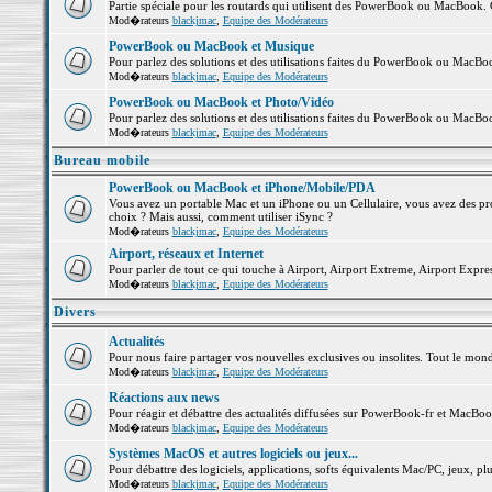
Partie spéciale pour les routards qui utilisent des PowerBook ou MacBook. Co
Mod�rateurs
blackjmac
,
Equipe des Modérateurs
PowerBook ou MacBook et Musique
Pour parlez des solutions et des utilisations faites du PowerBook ou MacB
Mod�rateurs
blackjmac
,
Equipe des Modérateurs
PowerBook ou MacBook et Photo/Vidéo
Pour parlez des solutions et des utilisations faites du PowerBook ou MacBo
Mod�rateurs
blackjmac
,
Equipe des Modérateurs
Bureau mobile
PowerBook ou MacBook et iPhone/Mobile/PDA
Vous avez un portable Mac et un iPhone ou un Cellulaire, vous avez des probl
choix ? Mais aussi, comment utiliser iSync ?
Mod�rateurs
blackjmac
,
Equipe des Modérateurs
Airport, réseaux et Internet
Pour parler de tout ce qui touche à Airport, Airport Extreme, Airport Express 
Mod�rateurs
blackjmac
,
Equipe des Modérateurs
Divers
Actualités
Pour nous faire partager vos nouvelles exclusives ou insolites. Tout le monde 
Mod�rateurs
blackjmac
,
Equipe des Modérateurs
Réactions aux news
Pour réagir et débattre des actualités diffusées sur PowerBook-fr et MacBoo
Mod�rateurs
blackjmac
,
Equipe des Modérateurs
Systèmes MacOS et autres logiciels ou jeux...
Pour débattre des logiciels, applications, softs équivalents Mac/PC, jeux, plu
Mod�rateurs
blackjmac
,
Equipe des Modérateurs