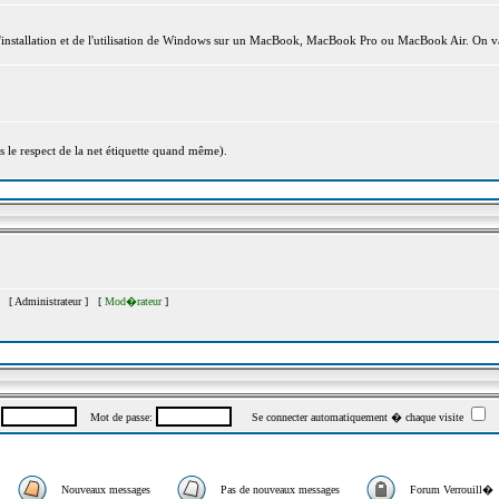
l'installation et de l'utilisation de Windows sur un MacBook, MacBook Pro ou MacBook Air. On va
s le respect de la net étiquette quand même).
�s [
Administrateur
] [
Mod�rateur
]
:
Mot de passe:
Se connecter automatiquement � chaque visite
Nouveaux messages
Pas de nouveaux messages
Forum Verrouill�