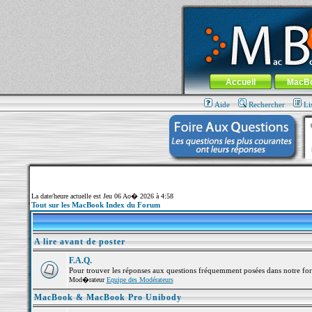
MacBook-fr.com : 100% Apple... 100% nom
Aller au contenu
-
Aller au menu 
Menu général
Accueil
MacB
Aide
Rechercher
Li
La date/heure actuelle est Jeu 06 Ao� 2026 à 4:58
Tout sur les MacBook Index du Forum
A lire avant de poster
F.A.Q.
Pour trouver les réponses aux questions fréquemment posées dans notre fo
Mod�rateur
Equipe des Modérateurs
MacBook & MacBook Pro Unibody