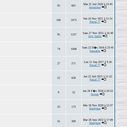
Mar 21 Juil 2026 à 23:45
95
601
mosmsma
Ven 26 Nov 2021 à 11:51
196
2473
Pascal 77
Sam 27 Nov 2021 à 16:40
95
1217
love_leeloo
Sam 22 D�c 2018 à 23:41
74
1008
lpascalon
Lun 11 Sep 2017 à 9:30
27
271
Pascal 77
Jeu 22 Juil 2021 à 11:23
52
658
Pascal 77
Jeu 26 F�v 2026 à 20:53
9
52
buyten
Mer 18 Nov 2020 à 12:37
25
173
blackjmac
Mar 28 Juin 2022 à 17:09
31
309
blackjmac