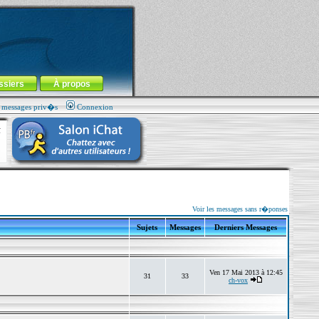
ssiers
À propos
s messages priv�s
Connexion
Voir les messages sans r�ponses
Sujets
Messages
Derniers Messages
Ven 17 Mai 2013 à 12:45
31
33
ch-vox