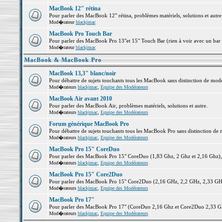
MacBook 12" rétina
Pour parler des MacBook 12" rétina, problèmes matériels, solutions et autre.
Mod�rateur
blackjmac
MacBook Pro Touch Bar
Pour parler des MacBook Pro 13"et 15" Touch Bar (rien à voir avec un bar ;-
Mod�rateur
blackjmac
MacBook & MacBook Pro
MacBook 13,3" blanc/noir
Pour débattre de sujets touchants tous les MacBook sans distinction de 
Mod�rateurs
blackjmac
,
Equipe des Modérateurs
MacBook Air avant 2010
Pour parler des MacBook Air, problèmes matériels, solutions et autre.
Mod�rateurs
blackjmac
,
Equipe des Modérateurs
Forum générique MacBook Pro
Pour débattre de sujets touchants tous les MacBook Pro sans distinction de 
Mod�rateurs
blackjmac
,
Equipe des Modérateurs
MacBook Pro 15" CoreDuo
Pour parler des MacBook Pro 15" CoreDuo (1,83 Ghz, 2 Ghz et 2,16 Ghz), pr
Mod�rateurs
blackjmac
,
Equipe des Modérateurs
MacBook Pro 15" Core2Duo
Pour parler des MacBook Pro 15" Core2Duo (2,16 GHz, 2,2 GHz, 2,33 GHz, 
Mod�rateurs
blackjmac
,
Equipe des Modérateurs
MacBook Pro 17"
Pour parler des MacBook Pro 17" (CoreDuo 2,16 Ghz et Core2Duo 2,33 GHz 
Mod�rateurs
blackjmac
,
Equipe des Modérateurs