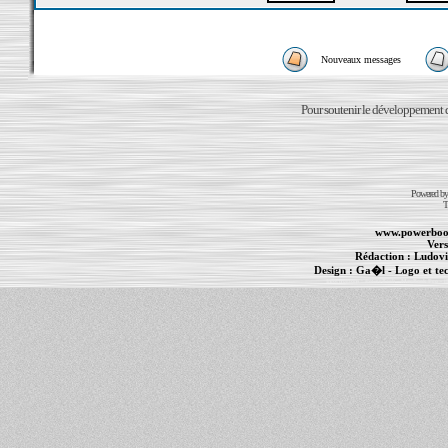
Nouveaux messages
Pour soutenir le développement du
Powered b
T
www.powerboo
Vers
Rédaction :
Ludovi
Design :
Ga�l
- Logo et te
Informations :
PowerBook
-
MacBook Pro
-
i