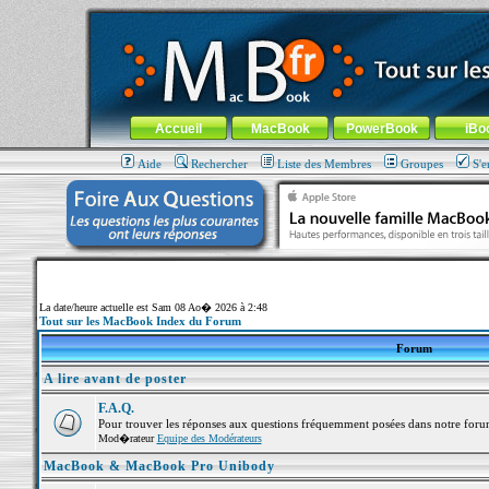
MacBook-fr.com : 100% Apple... 100% nomade !
Aller au contenu
-
Aller au menu général
-
Aller au menu de la
Menu général
Accueil
MacBook
PowerBook
iBo
Aide
Rechercher
Liste des Membres
Groupes
S'e
La date/heure actuelle est Sam 08 Ao� 2026 à 2:48
Tout sur les MacBook Index du Forum
Forum
A lire avant de poster
F.A.Q.
Pour trouver les réponses aux questions fréquemment posées dans notre foru
Mod�rateur
Equipe des Modérateurs
MacBook & MacBook Pro Unibody