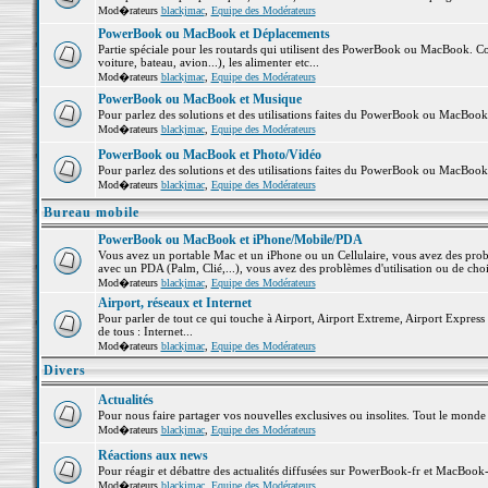
Mod�rateurs
blackjmac
,
Equipe des Modérateurs
PowerBook ou MacBook et Déplacements
Partie spéciale pour les routards qui utilisent des PowerBook ou MacBook. Co
voiture, bateau, avion...), les alimenter etc...
Mod�rateurs
blackjmac
,
Equipe des Modérateurs
PowerBook ou MacBook et Musique
Pour parlez des solutions et des utilisations faites du PowerBook ou MacBoo
Mod�rateurs
blackjmac
,
Equipe des Modérateurs
PowerBook ou MacBook et Photo/Vidéo
Pour parlez des solutions et des utilisations faites du PowerBook ou MacBook
Mod�rateurs
blackjmac
,
Equipe des Modérateurs
Bureau mobile
PowerBook ou MacBook et iPhone/Mobile/PDA
Vous avez un portable Mac et un iPhone ou un Cellulaire, vous avez des problè
avec un PDA (Palm, Clié,...), vous avez des problèmes d'utilisation ou de cho
Mod�rateurs
blackjmac
,
Equipe des Modérateurs
Airport, réseaux et Internet
Pour parler de tout ce qui touche à Airport, Airport Extreme, Airport Express e
de tous : Internet...
Mod�rateurs
blackjmac
,
Equipe des Modérateurs
Divers
Actualités
Pour nous faire partager vos nouvelles exclusives ou insolites. Tout le monde pe
Mod�rateurs
blackjmac
,
Equipe des Modérateurs
Réactions aux news
Pour réagir et débattre des actualités diffusées sur PowerBook-fr et MacBook-
Mod�rateurs
blackjmac
,
Equipe des Modérateurs