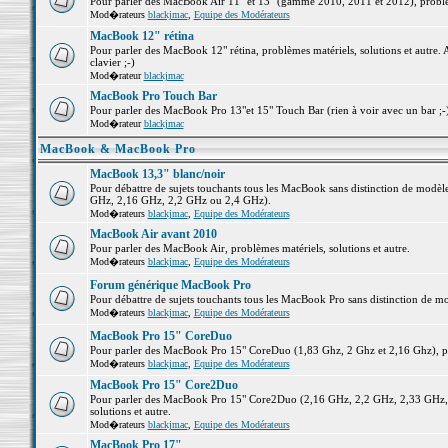
Pour parler des MacBook Air 11" et 13" (gamme 2010, 2011 et 2012), problème
Mod�rateurs
blackjmac
,
Equipe des Modérateurs
MacBook 12" rétina
Pour parler des MacBook 12" rétina, problèmes matériels, solutions et autre. 
clavier ;-)
Mod�rateur
blackjmac
MacBook Pro Touch Bar
Pour parler des MacBook Pro 13"et 15" Touch Bar (rien à voir avec un bar ;-) 
Mod�rateur
blackjmac
MacBook & MacBook Pro
MacBook 13,3" blanc/noir
Pour débattre de sujets touchants tous les MacBook sans distinction de mo
GHz, 2,16 GHz, 2,2 GHz ou 2,4 GHz).
Mod�rateurs
blackjmac
,
Equipe des Modérateurs
MacBook Air avant 2010
Pour parler des MacBook Air, problèmes matériels, solutions et autre.
Mod�rateurs
blackjmac
,
Equipe des Modérateurs
Forum générique MacBook Pro
Pour débattre de sujets touchants tous les MacBook Pro sans distinction de mo
Mod�rateurs
blackjmac
,
Equipe des Modérateurs
MacBook Pro 15" CoreDuo
Pour parler des MacBook Pro 15" CoreDuo (1,83 Ghz, 2 Ghz et 2,16 Ghz), pro
Mod�rateurs
blackjmac
,
Equipe des Modérateurs
MacBook Pro 15" Core2Duo
Pour parler des MacBook Pro 15" Core2Duo (2,16 GHz, 2,2 GHz, 2,33 GHz, 
solutions et autre.
Mod�rateurs
blackjmac
,
Equipe des Modérateurs
MacBook Pro 17"