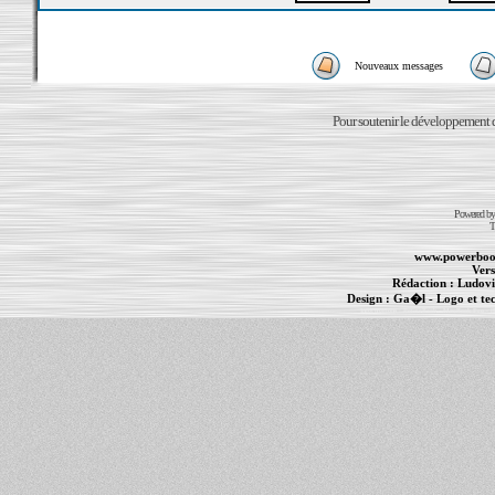
Nouveaux messages
Pour soutenir le développement du
Powered b
T
www.powerboo
Vers
Rédaction :
Ludovi
Design :
Ga�l
- Logo et te
Informations :
PowerBook
-
MacBook Pro
-
i