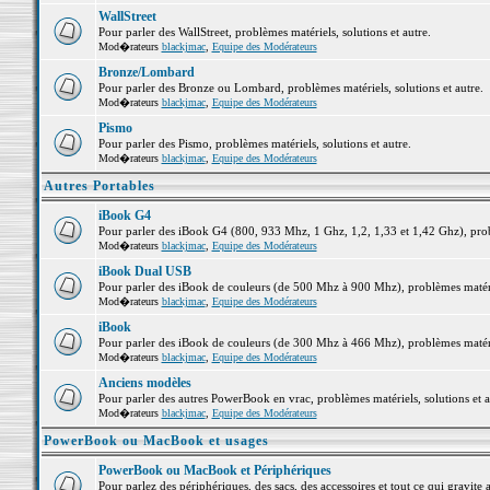
WallStreet
Pour parler des WallStreet, problèmes matériels, solutions et autre.
Mod�rateurs
blackjmac
,
Equipe des Modérateurs
Bronze/Lombard
Pour parler des Bronze ou Lombard, problèmes matériels, solutions et autre.
Mod�rateurs
blackjmac
,
Equipe des Modérateurs
Pismo
Pour parler des Pismo, problèmes matériels, solutions et autre.
Mod�rateurs
blackjmac
,
Equipe des Modérateurs
Autres Portables
iBook G4
Pour parler des iBook G4 (800, 933 Mhz, 1 Ghz, 1,2, 1,33 et 1,42 Ghz), probl
Mod�rateurs
blackjmac
,
Equipe des Modérateurs
iBook Dual USB
Pour parler des iBook de couleurs (de 500 Mhz à 900 Mhz), problèmes matériel
Mod�rateurs
blackjmac
,
Equipe des Modérateurs
iBook
Pour parler des iBook de couleurs (de 300 Mhz à 466 Mhz), problèmes matériel
Mod�rateurs
blackjmac
,
Equipe des Modérateurs
Anciens modèles
Pour parler des autres PowerBook en vrac, problèmes matériels, solutions et a
Mod�rateurs
blackjmac
,
Equipe des Modérateurs
PowerBook ou MacBook et usages
PowerBook ou MacBook et Périphériques
Pour parlez des périphériques, des sacs, des accessoires et tout ce qui grav