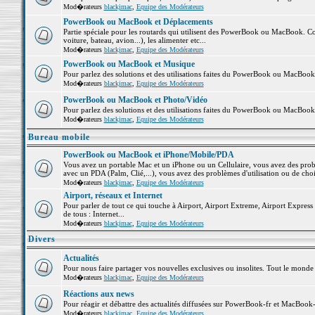
Mod�rateurs
blackjmac
,
Equipe des Modérateurs
PowerBook ou MacBook et Déplacements
Partie spéciale pour les routards qui utilisent des PowerBook ou MacBook. Co
voiture, bateau, avion...), les alimenter etc...
Mod�rateurs
blackjmac
,
Equipe des Modérateurs
PowerBook ou MacBook et Musique
Pour parlez des solutions et des utilisations faites du PowerBook ou MacBoo
Mod�rateurs
blackjmac
,
Equipe des Modérateurs
PowerBook ou MacBook et Photo/Vidéo
Pour parlez des solutions et des utilisations faites du PowerBook ou MacBook
Mod�rateurs
blackjmac
,
Equipe des Modérateurs
Bureau mobile
PowerBook ou MacBook et iPhone/Mobile/PDA
Vous avez un portable Mac et un iPhone ou un Cellulaire, vous avez des problè
avec un PDA (Palm, Clié,...), vous avez des problèmes d'utilisation ou de cho
Mod�rateurs
blackjmac
,
Equipe des Modérateurs
Airport, réseaux et Internet
Pour parler de tout ce qui touche à Airport, Airport Extreme, Airport Express e
de tous : Internet...
Mod�rateurs
blackjmac
,
Equipe des Modérateurs
Divers
Actualités
Pour nous faire partager vos nouvelles exclusives ou insolites. Tout le monde pe
Mod�rateurs
blackjmac
,
Equipe des Modérateurs
Réactions aux news
Pour réagir et débattre des actualités diffusées sur PowerBook-fr et MacBook-
Mod�rateurs
blackjmac
,
Equipe des Modérateurs