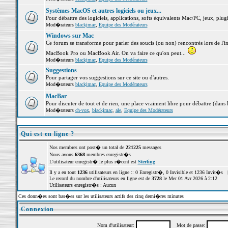
Systèmes MacOS et autres logiciels ou jeux...
Pour débattre des logiciels, applications, softs équivalents Mac/PC, jeux, plugi
Mod�rateurs
blackjmac
,
Equipe des Modérateurs
Windows sur Mac
Ce forum se transforme pour parler des soucis (ou non) rencontrés lors de l'i
MacBook Pro ou MacBook Air. On va faire ce qu'on peut...
Mod�rateurs
blackjmac
,
Equipe des Modérateurs
Suggestions
Pour partager vos suggestions sur ce site ou d'autres.
Mod�rateurs
blackjmac
,
Equipe des Modérateurs
MacBar
Pour discuter de tout et de rien, une place vraiment libre pour débattre (dans 
Mod�rateurs
ch-vox
,
blackjmac
,
ale
,
Equipe des Modérateurs
Qui est en ligne ?
Nos membres ont post� un total de
221225
messages
Nous avons
6368
membres enregistr�s
L'utilisateur enregistr� le plus r�cent est
Sterling
Il y a en tout
1236
utilisateurs en ligne :: 0 Enregistr�, 0 Invisible et 1236 Invit�s 
Le record du nombre d'utilisateurs en ligne est de
3728
le Mer 01 Avr 2026 à 2:12
Utilisateurs enregistr�s : Aucun
Ces donn�es sont bas�es sur les utilisateurs actifs des cinq derni�res minutes
Connexion
Nom d'utilisateur:
Mot de passe: