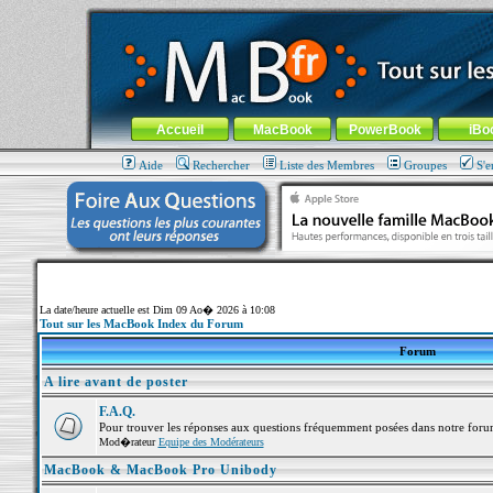
MacBook-fr.com : 100% Apple... 100% nomade !
Aller au contenu
-
Aller au menu général
-
Aller au menu de la
Menu général
Accueil
MacBook
PowerBook
iBo
Aide
Rechercher
Liste des Membres
Groupes
S'e
La date/heure actuelle est Dim 09 Ao� 2026 à 10:08
Tout sur les MacBook Index du Forum
Forum
A lire avant de poster
F.A.Q.
Pour trouver les réponses aux questions fréquemment posées dans notre foru
Mod�rateur
Equipe des Modérateurs
MacBook & MacBook Pro Unibody